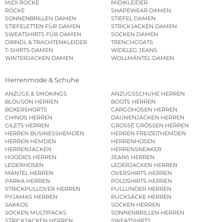
MIDI RÖCKE
MIDIKLEIDER
RÖCKE
SHAPEWEAR DAMEN
SONNENBRILLEN DAMEN
STIEFEL DAMEN
STIEFELETTEN FÜR DAMEN
STRICKJACKEN DAMEN
SWEATSHIRTS FÜR DAMEN
SOCKEN DAMEN
DIRNDL & TRACHTENKLEIDER
TRENCHCOATS
T-SHIRTS DAMEN
WIDELEG JEANS
WINTERJACKEN DAMEN
WOLLMÄNTEL DAMEN
Herrenmode & Schuhe
ANZÜGE & SMOKINGS
ANZUGSSCHUHE HERREN
BLOUSON HERREN
BOOTS HERREN
BOXERSHORTS
CARGOHOSEN HERREN
CHINOS HERREN
DAUNENJACKEN HERREN
GILETS HERREN
GROSSE GRÖSSEN HERREN
HERREN BUSINESSHEMDEN
HERREN FREIZEITHEMDEN
HERREN HEMDEN
HERRENHOSEN
HERRENJACKEN
HERRENSNEAKER
HOODIES HERREN
JEANS HERREN
LEDERHOSEN
LEDERJACKEN HERREN
MÄNTEL HERREN
OVERSHIRTS HERREN
PARKA HERREN
POLOSHIRTS HERREN
STRICKPULLOVER HERREN
PULLUNDER HERREN
PYJAMAS HERREN
RUCKSÄCKE HERREN
SAKKOS
SOCKEN HERREN
SOCKEN MULTIPACKS
SONNENBRILLEN HERREN
STRICKJACKEN HERREN
SWEATSHIRTS