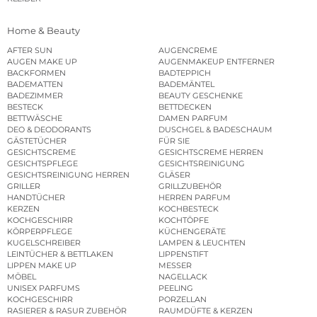
Home & Beauty
AFTER SUN
AUGENCREME
AUGEN MAKE UP
AUGENMAKEUP ENTFERNER
BACKFORMEN
BADTEPPICH
BADEMATTEN
BADEMÄNTEL
BADEZIMMER
BEAUTY GESCHENKE
BESTECK
BETTDECKEN
BETTWÄSCHE
DAMEN PARFUM
DEO & DEODORANTS
DUSCHGEL & BADESCHAUM
GÄSTETÜCHER
FÜR SIE
GESICHTSCREME
GESICHTSCREME HERREN
GESICHTSPFLEGE
GESICHTSREINIGUNG
GESICHTSREINIGUNG HERREN
GLÄSER
GRILLER
GRILLZUBEHÖR
HANDTÜCHER
HERREN PARFUM
KERZEN
KOCHBESTECK
KOCHGESCHIRR
KOCHTÖPFE
KÖRPERPFLEGE
KÜCHENGERÄTE
KUGELSCHREIBER
LAMPEN & LEUCHTEN
LEINTÜCHER & BETTLAKEN
LIPPENSTIFT
LIPPEN MAKE UP
MESSER
MÖBEL
NAGELLACK
UNISEX PARFUMS
PEELING
KOCHGESCHIRR
PORZELLAN
RASIERER & RASUR ZUBEHÖR
RAUMDÜFTE & KERZEN