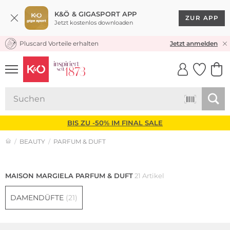
K&Ö & GIGASPORT APP
ZUR APP
Jetzt kostenlos downloaden
Pluscard Vorteile erhalten
KOSTENLOSER VERSAND* & RÜCKVERSAND
Jetzt anmelden
UNSERE APP
CLICK &
CLICK &
COLLECT
RESERVE
BIS ZU -50% IM FINAL SALE
BEAUTY
PARFUM & DUFT
MAISON MARGIELA PARFUM & DUFT
21 Artikel
DAMENDÜFTE
(21)