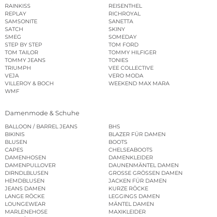
RAINKISS
REISENTHEL
REPLAY
RICHROYAL
SAMSONITE
SANETTA
SATCH
SKINY
SMEG
SOMEDAY
STEP BY STEP
TOM FORD
TOM TAILOR
TOMMY HILFIGER
TOMMY JEANS
TONIES
TRIUMPH
VEE COLLECTIVE
VEJA
VERO MODA
VILLEROY & BOCH
WEEKEND MAX MARA
WMF
Damenmode & Schuhe
BALLOON / BARREL JEANS
BHS
BIKINIS
BLAZER FÜR DAMEN
BLUSEN
BOOTS
CAPES
CHELSEABOOTS
DAMENHOSEN
DAMENKLEIDER
DAMENPULLOVER
DAUNENMÄNTEL DAMEN
DIRNDLBLUSEN
GROSSE GRÖSSEN DAMEN
HEMDBLUSEN
JACKEN FÜR DAMEN
JEANS DAMEN
KURZE RÖCKE
LANGE RÖCKE
LEGGINGS DAMEN
LOUNGEWEAR
MÄNTEL DAMEN
MARLENEHOSE
MAXIKLEIDER