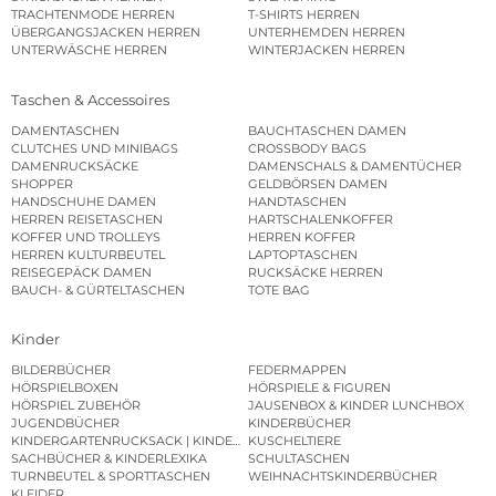
TRACHTENMODE HERREN
T-SHIRTS HERREN
ÜBERGANGSJACKEN HERREN
UNTERHEMDEN HERREN
UNTERWÄSCHE HERREN
WINTERJACKEN HERREN
Taschen & Accessoires
DAMENTASCHEN
BAUCHTASCHEN DAMEN
CLUTCHES UND MINIBAGS
CROSSBODY BAGS
DAMENRUCKSÄCKE
DAMENSCHALS & DAMENTÜCHER
SHOPPER
GELDBÖRSEN DAMEN
HANDSCHUHE DAMEN
HANDTASCHEN
HERREN REISETASCHEN
HARTSCHALENKOFFER
KOFFER UND TROLLEYS
HERREN KOFFER
HERREN KULTURBEUTEL
LAPTOPTASCHEN
REISEGEPÄCK DAMEN
RUCKSÄCKE HERREN
BAUCH- & GÜRTELTASCHEN
TOTE BAG
Kinder
BILDERBÜCHER
FEDERMAPPEN
HÖRSPIELBOXEN
HÖRSPIELE & FIGUREN
HÖRSPIEL ZUBEHÖR
JAUSENBOX & KINDER LUNCHBOX
JUGENDBÜCHER
KINDERBÜCHER
KINDERGARTENRUCKSACK | KINDERGARTENBEUTEL
KUSCHELTIERE
SACHBÜCHER & KINDERLEXIKA
SCHULTASCHEN
TURNBEUTEL & SPORTTASCHEN
WEIHNACHTSKINDERBÜCHER
KLEIDER