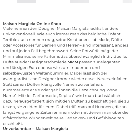
Maison Margiela Online Shop
Viele nennen den Designer Maison Margiela radikal, andere
unkonventionell. Wie auch immer man das belgische Enfant
Terrible auch nennen mag, seine Kreationen – ob
Mode
,
Düfte
oder
Accessoires für Damen
und
Herren
– sind interessant, anders
und auf jeden Fall begehrenswert. Seine Entwürfe prägt der
Minimalismus, seine Parfums das überschwänglich Individuelle.
Düfte aus der Designerschmiede
MMM
passen zur eleganten
und lässigen Frau ebenso wie zum modernen und
selbstbewussten Weltenbummler. Dabei lässt sich der
avantgardistische Designer immer wieder etwas Neues einfallen.
Statt seinen
Düften
klangvolle Namen zu verleihen,
nummerierte er sie oder gab ihnen die Bezeichnung „ohne
Name“. Mit der Parfumserie „Replica“ wird man buchstäblich
dazu herausgefordert, sich mit den Düften zu beschäftigen, sie zu
testen, sie zu identifizieren. Dabei trifft man auf Nuancen, die an
längst vergangene Zeiten erinnern oder mit denen man über die
olfaktorische Wunderwelt neue Gedanken- und Gefühlswelten
erschließt.
Unverkennbar – Maison Margiela