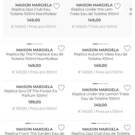
MAISON MARGIELA
MAISON MARGIELA
Replica Jazz Club Eau de
Replica Under the Lemon
Rep
Toilette 100ml Nachfüllbar
Trees Eau de Toilette 100ml
de 
149,00
149,00
€ 149,00 / Preis pro 100ml
€ 149,00 / Preis pro 100ml
€
MAISON MARGIELA
MAISON MARGIELA
Replica By The Fireplace Eau de
Replica Autumn Vibes Eau de
Toilette 100ml Nachfüllbar
Toilette 100ml
149,00
149,00
€ 149,00 / Preis pro 100ml
€ 149,00 / Preis pro 100ml
MAISON MARGIELA
MAISON MARGIELA
Replica Soul Of The Forest Eau de
Replica Under the Lemon Trees
Parfum 100ml
Eau de Toilette 100ml
199,00
149,00
€ 199,00 / Preis pro 100ml
€ 149,00 / Preis pro 100ml
Bestseller
MAISON MARGIELA
MAISON MARGIELA
Replica From The Garden Eau de
Replica Jazz Club Eau de Toilette