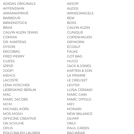
ADIDAS ORIGINALS
AESOP
AFFENZAHN
ALESSI
ARMANI/PRIVÉ
ARMEDANGELS
BARBOUR
BDK
BIRKENSTOCK
BOSS
BRAX
CALVIN KLEIN
CALVIN KLEIN JEANS
CLINIQUE
COMMA
COPENHAGEN
DR. MARTENS
DRYKORN
DYSON
ECOALF
ERGOBAG
FALKE
FRED PERRY
GOT BAG
GUESS
HUGO
IZIPIZI
JACK & JONES
JOOP!
KAPTEN & SON
KIEHL’S
LA PRAIRIE
LACOSTE
LE CREUSET
LENA HOSCHEK
LEVI’S®
LIEBESKIND BERLIN
LUISA CERANO
MAC
MARC CAIN
MARC JACOBS
MARC O’POLO
MCM
MEY
MICHAEL KORS
MONARI
MOS MOSH
NEW BALANCE
OFFICINE CREATIVE
OLYMP
ON SCHUHE
ONLY
OPUS
PAUL GREEN
POLO RALPH LAUREN
RAGWEAR