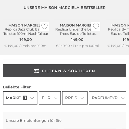
UNSERE MAISON MARGIELA BESTSELLER
Bestseller
MAISON MARGIELA
MAISON MARGIELA
MAISON 
Replica Jazz Club Eau de
Replica Under the Lemon
Replica By T
Toilette 100ml Nachfüllbar
Trees Eau de Toilette
Eau de Toi
100ml
Nachf
149,00
149,00
149
€ 149,00 / Preis pro 100ml
€ 149,00 / Preis pro 100ml
€ 149,00 / Pr
FILTERN & SORTIEREN
Beliebte Filter:
MARKE
1
FÜR
PREIS
PARFUMTYP
Unsere Empfehlungen für Sie
Bestseller