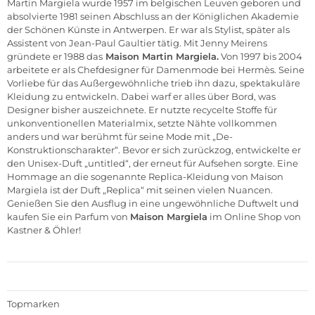
Martin Margiela wurde 1957 im belgischen Leuven geboren und
absolvierte 1981 seinen Abschluss an der Königlichen Akademie
der Schönen Künste in Antwerpen. Er war als Stylist, später als
Assistent von Jean-Paul Gaultier tätig. Mit Jenny Meirens
gründete er 1988 das
Maison Martin Margiela.
Von 1997 bis 2004
arbeitete er als Chefdesigner für
Damenmode
bei Hermès. Seine
Vorliebe für das Außergewöhnliche trieb ihn dazu, spektakuläre
Kleidung zu entwickeln. Dabei warf er alles über Bord, was
Designer bisher auszeichnete. Er nutzte recycelte Stoffe für
unkonventionellen Materialmix, setzte Nähte vollkommen
anders und war berühmt für seine Mode mit „De-
Konstruktionscharakter“. Bevor er sich zurückzog, entwickelte er
den Unisex-Duft „untitled“, der erneut für Aufsehen sorgte. Eine
Hommage an die sogenannte Replica-Kleidung von Maison
Margiela ist der Duft „Replica“ mit seinen vielen Nuancen.
Genießen Sie den Ausflug in eine ungewöhnliche Duftwelt und
kaufen Sie ein Parfum von
Maison Margiela
im
Online Shop von
Kastner & Öhler
!
Topmarken