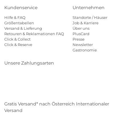
Kundenservice
Unternehmen
Hilfe & FAQ
Standorte / Häuser
Größentabellen
Job & Karriere
Versand & Lieferung
Über uns
Retouren & Reklamationen FAQ
PlusCard
Click & Collect
Presse
Click & Reserve
Newsletter
Gastronomie
Unsere Zahlungsarten
Klarna
Paypal
Mastercard
Visa
Diners
Eps
Shop
Applepay
Amazon
Gratis Versand* nach Österreich Internationaler
Versand