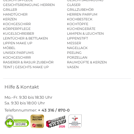
GESICHTSPFLEGE
GESICHTSREINIGUNG
GESICHTSREINIGUNG HERREN
GLÄSER
GRILLER
GRILLZUBEHÖR
HANDTÜCHER
HERREN PARFUM
KERZEN
KOCHBESTECK
KOCHGESCHIRR
KOCHTÖPFE
KÖRPERPFLEGE
KÜCHENGERÄTE
KUGELSCHREIBER
LAMPEN & LEUCHTEN
LEINTÜCHER & BETTLAKEN
LIPPENSTIFT
LIPPEN MAKE UP
MESSER
MÖBEL
NAGELLACK
UNISEX PARFUMS
PEELING
KOCHGESCHIRR
PORZELLAN
RASIERER & RASUR ZUBEHÖR
RAUMDÜFTE & KERZEN
TEINT | GESICHTS MAKE UP
VASEN
Hilfe & Kontakt
Mo.–Fr. 9:30 bis 18:30 Uhr
Sa. 9:30 bis 18:00 Uhr
Telefonnummer:
+ 43 316 / 870-0