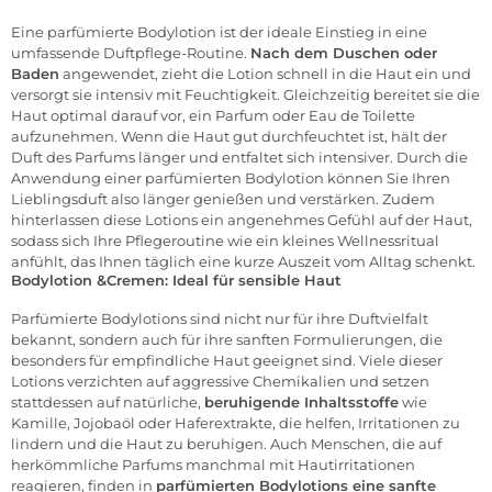
Eine parfümierte Bodylotion ist der ideale Einstieg in eine
umfassende Duftpflege-Routine.
Nach dem Duschen oder
Baden
angewendet, zieht die Lotion schnell in die Haut ein und
versorgt sie intensiv mit Feuchtigkeit. Gleichzeitig bereitet sie die
Haut optimal darauf vor, ein Parfum oder Eau de Toilette
aufzunehmen. Wenn die Haut gut durchfeuchtet ist, hält der
Duft des Parfums länger und entfaltet sich intensiver. Durch die
Anwendung einer parfümierten Bodylotion können Sie Ihren
Lieblingsduft
also länger genießen und verstärken. Zudem
hinterlassen diese Lotions ein angenehmes Gefühl auf der Haut,
sodass sich Ihre
Pflegeroutine
wie ein kleines Wellnessritual
anfühlt, das Ihnen täglich eine kurze Auszeit vom Alltag schenkt.
Bodylotion &Cremen: Ideal für sensible Haut
Parfümierte Bodylotions sind nicht nur für ihre Duftvielfalt
bekannt, sondern auch für ihre sanften Formulierungen, die
besonders für empfindliche Haut geeignet sind. Viele dieser
Lotions verzichten auf aggressive Chemikalien und setzen
stattdessen auf natürliche,
beruhigende Inhaltsstoffe
wie
Kamille, Jojobaöl oder Haferextrakte, die helfen, Irritationen zu
lindern und die Haut zu beruhigen. Auch Menschen, die auf
herkömmliche Parfums manchmal mit Hautirritationen
reagieren, finden in
parfümierten Bodylotions eine sanfte