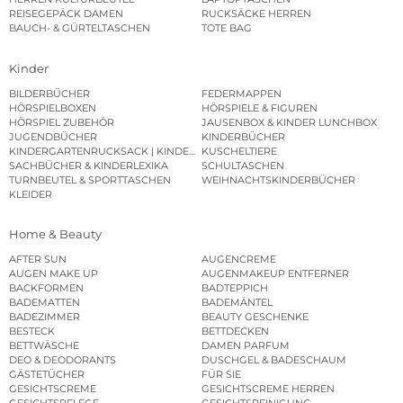
REISEGEPÄCK DAMEN
RUCKSÄCKE HERREN
BAUCH- & GÜRTELTASCHEN
TOTE BAG
Kinder
BILDERBÜCHER
FEDERMAPPEN
HÖRSPIELBOXEN
HÖRSPIELE & FIGUREN
HÖRSPIEL ZUBEHÖR
JAUSENBOX & KINDER LUNCHBOX
JUGENDBÜCHER
KINDERBÜCHER
KINDERGARTENRUCKSACK | KINDERGARTENBEUTEL
KUSCHELTIERE
SACHBÜCHER & KINDERLEXIKA
SCHULTASCHEN
TURNBEUTEL & SPORTTASCHEN
WEIHNACHTSKINDERBÜCHER
KLEIDER
Home & Beauty
AFTER SUN
AUGENCREME
AUGEN MAKE UP
AUGENMAKEUP ENTFERNER
BACKFORMEN
BADTEPPICH
BADEMATTEN
BADEMÄNTEL
BADEZIMMER
BEAUTY GESCHENKE
BESTECK
BETTDECKEN
BETTWÄSCHE
DAMEN PARFUM
DEO & DEODORANTS
DUSCHGEL & BADESCHAUM
GÄSTETÜCHER
FÜR SIE
GESICHTSCREME
GESICHTSCREME HERREN