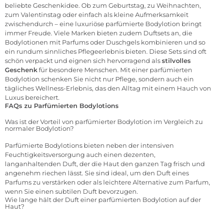
beliebte Geschenkidee. Ob zum Geburtstag, zu Weihnachten,
zum
Valentinstag
oder einfach als kleine Aufmerksamkeit
zwischendurch – eine luxuriöse parfümierte Bodylotion bringt
immer Freude. Viele Marken bieten zudem Duftsets an, die
Bodylotionen mit Parfums oder Duschgels kombinieren und so
ein rundum sinnliches Pflegeerlebnis bieten. Diese Sets sind oft
schön verpackt und eignen sich hervorragend als
stilvolles
Geschenk
für besondere Menschen. Mit einer parfümierten
Bodylotion schenken Sie nicht nur Pflege, sondern auch ein
tägliches Wellness-Erlebnis, das den Alltag mit einem Hauch von
Luxus bereichert.
FAQs zu Parfümierten Bodylotions
Was ist der Vorteil von parfümierter Bodylotion im Vergleich zu
normaler Bodylotion?
Parfümierte Bodylotions bieten neben der intensiven
Feuchtigkeitsversorgung auch einen dezenten,
langanhaltenden Duft, der die Haut den ganzen Tag frisch und
angenehm riechen lässt. Sie sind ideal, um den Duft eines
Parfums zu verstärken oder als leichtere Alternative zum Parfum,
wenn Sie einen subtilen Duft bevorzugen.
Wie lange hält der Duft einer parfümierten Bodylotion auf der
Haut?