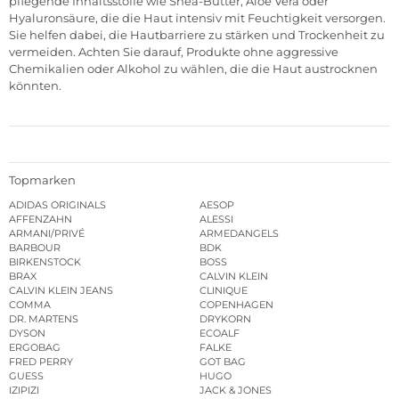
pflegende Inhaltsstoffe wie Shea-Butter, Aloe Vera oder
Hyaluronsäure, die die Haut intensiv mit Feuchtigkeit versorgen.
Sie helfen dabei, die Hautbarriere zu stärken und Trockenheit zu
vermeiden. Achten Sie darauf, Produkte ohne aggressive
Chemikalien oder Alkohol zu wählen, die die Haut austrocknen
könnten.
Topmarken
ADIDAS ORIGINALS
AESOP
AFFENZAHN
ALESSI
ARMANI/PRIVÉ
ARMEDANGELS
BARBOUR
BDK
BIRKENSTOCK
BOSS
BRAX
CALVIN KLEIN
CALVIN KLEIN JEANS
CLINIQUE
COMMA
COPENHAGEN
DR. MARTENS
DRYKORN
DYSON
ECOALF
ERGOBAG
FALKE
FRED PERRY
GOT BAG
GUESS
HUGO
IZIPIZI
JACK & JONES