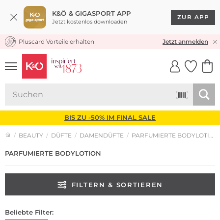
K&Ö & GIGASPORT APP
ZUR APP
Jetzt kostenlos downloaden
Pluscard Vorteile erhalten
KOSTENLOSER VERSAND* & RÜCKVERSAND
Jetzt anmelden
UNSERE APP
CLICK &
CLICK &
COLLECT
RESERVE
BIS ZU -50% IM FINAL SALE
BEAUTY
DÜFTE
DAMENDÜFTE
PARFUMIERTE BODYLOTION
PARFUMIERTE
BODYLOTION
FILTERN & SORTIEREN
Beliebte Filter: