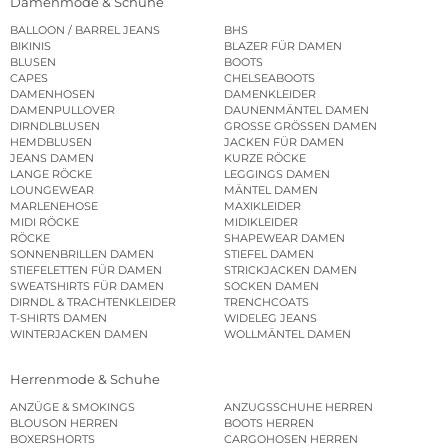
Damenmode & Schuhe
BALLOON / BARREL JEANS
BHS
BIKINIS
BLAZER FÜR DAMEN
BLUSEN
BOOTS
CAPES
CHELSEABOOTS
DAMENHOSEN
DAMENKLEIDER
DAMENPULLOVER
DAUNENMÄNTEL DAMEN
DIRNDLBLUSEN
GROSSE GRÖSSEN DAMEN
HEMDBLUSEN
JACKEN FÜR DAMEN
JEANS DAMEN
KURZE RÖCKE
LANGE RÖCKE
LEGGINGS DAMEN
LOUNGEWEAR
MÄNTEL DAMEN
MARLENEHOSE
MAXIKLEIDER
MIDI RÖCKE
MIDIKLEIDER
RÖCKE
SHAPEWEAR DAMEN
SONNENBRILLEN DAMEN
STIEFEL DAMEN
STIEFELETTEN FÜR DAMEN
STRICKJACKEN DAMEN
SWEATSHIRTS FÜR DAMEN
SOCKEN DAMEN
DIRNDL & TRACHTENKLEIDER
TRENCHCOATS
T-SHIRTS DAMEN
WIDELEG JEANS
WINTERJACKEN DAMEN
WOLLMÄNTEL DAMEN
Herrenmode & Schuhe
ANZÜGE & SMOKINGS
ANZUGSSCHUHE HERREN
BLOUSON HERREN
BOOTS HERREN
BOXERSHORTS
CARGOHOSEN HERREN