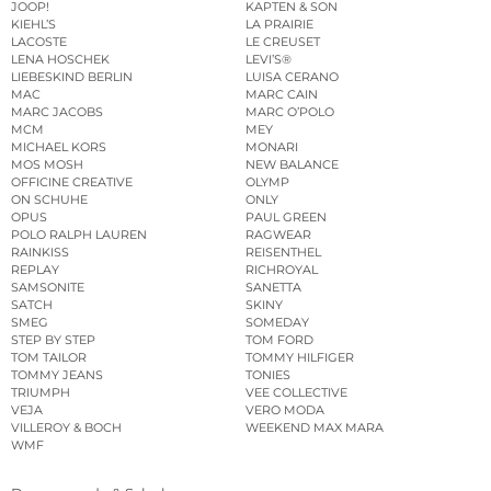
JOOP!
KAPTEN & SON
KIEHL’S
LA PRAIRIE
LACOSTE
LE CREUSET
LENA HOSCHEK
LEVI’S®
LIEBESKIND BERLIN
LUISA CERANO
MAC
MARC CAIN
MARC JACOBS
MARC O’POLO
MCM
MEY
MICHAEL KORS
MONARI
MOS MOSH
NEW BALANCE
OFFICINE CREATIVE
OLYMP
ON SCHUHE
ONLY
OPUS
PAUL GREEN
POLO RALPH LAUREN
RAGWEAR
RAINKISS
REISENTHEL
REPLAY
RICHROYAL
SAMSONITE
SANETTA
SATCH
SKINY
SMEG
SOMEDAY
STEP BY STEP
TOM FORD
TOM TAILOR
TOMMY HILFIGER
TOMMY JEANS
TONIES
TRIUMPH
VEE COLLECTIVE
VEJA
VERO MODA
VILLEROY & BOCH
WEEKEND MAX MARA
WMF