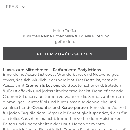
PREIS
Keine Treffer!
Es wurden keine Ergebnisse für diese Filterung
gefunden.
FILTER ZURÜCKSETZEN
Luxus zum Mitnehmen – Parfumierte Bodylotions
Eine kleine Auszeit ist etwas Wunderbares und Notwendiges,
etwas, das sich wirklich jeder verdient. Das Beste ist, dass die
Auszeit mit
Cremen & Lotions
Geldbeutel-schonend, trotzdem
äußerst effektiv und jederzeit wiederholbar ist. Denn pflegende
Cremen & Lotions für Damen verwöhnen die Sinne, zaubern ein
einmaliges Hautgefühl und hinterlassen seidenweiche und
wohlriechende
Gesichts- und Körperpartien
. Eine kleine Auszeit
für jeden Tag, die dem Körper die Feuchtigkeit spendet, die er für
ein tolles Aussehen braucht. Immerhin verhindern Moisturizer
Falten und Unebenheiten der Haut. Neben dem extra
Frischekick finden Sie natürlich Cremen & Lotions, die genau auf