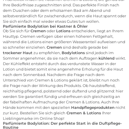
Ihre Bedürfnisse zugeschnitten sind. Das perfekte Finish nach
dem Duschen oder dem erholsamen Bad am Abend und
selbstverständlich für zwischendurch, wenn die Haut spannt oder
Sie sich einfach mal wieder etwas Gutes tun wollen.
Parfümierte Bodylotion bei Kastner & Öhler
Ob Sie sich für
Cremen
oder
Lotions
entscheiden, liegt an Ihrem
Hauttyp. Cremen verfügen über einen höheren Fettgehalt,
während die Lotions einen größeren Wasseranteil aufweisen und
so schneller einziehen.
Cremen
sind deshalb gerade bei
trockener Haut
zu empfehlen,
Bodylotions
sind jedoch im
Sommer angenehmer, da sie nach dem Auftragen
kühlend
wirkt.
Der Kühleffekt entsteht durch das verdunstete Wasser in der
Lotion und bietet somit eine angenehme Erholung für die Haut
nach dem Sonnenbad. Nachdem die Frage nach dem
Unterschied von Cremen & Lotions geklärt ist, bleibt nun noch
die Frage nach der Wirkung des Produkts. Ob hautstraffend,
reichhaltig pflegend, polsternd oder duftend und glitzernd: hier
werden Sie garantiert fündig und erfreuen sich gleichzeitig an
der fabelhaften Aufmachung der Cremen & Lotions. Auch Ihre
Hände kommen mit den speziellen
Handpflegeprodukten
nicht
zur kurz. Bestellen Sie sich gleich
Cremen & Lotions
Ihrer
Lieblingsmarke im Online Shop!
Parfümierte Bodylotion: Der perfekte Start in die Duftpflege-
Routine