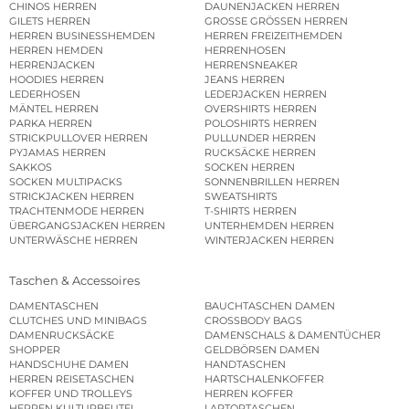
CHINOS HERREN
DAUNENJACKEN HERREN
GILETS HERREN
GROSSE GRÖSSEN HERREN
HERREN BUSINESSHEMDEN
HERREN FREIZEITHEMDEN
HERREN HEMDEN
HERRENHOSEN
HERRENJACKEN
HERRENSNEAKER
HOODIES HERREN
JEANS HERREN
LEDERHOSEN
LEDERJACKEN HERREN
MÄNTEL HERREN
OVERSHIRTS HERREN
PARKA HERREN
POLOSHIRTS HERREN
STRICKPULLOVER HERREN
PULLUNDER HERREN
PYJAMAS HERREN
RUCKSÄCKE HERREN
SAKKOS
SOCKEN HERREN
SOCKEN MULTIPACKS
SONNENBRILLEN HERREN
STRICKJACKEN HERREN
SWEATSHIRTS
TRACHTENMODE HERREN
T-SHIRTS HERREN
ÜBERGANGSJACKEN HERREN
UNTERHEMDEN HERREN
UNTERWÄSCHE HERREN
WINTERJACKEN HERREN
Taschen & Accessoires
DAMENTASCHEN
BAUCHTASCHEN DAMEN
CLUTCHES UND MINIBAGS
CROSSBODY BAGS
DAMENRUCKSÄCKE
DAMENSCHALS & DAMENTÜCHER
SHOPPER
GELDBÖRSEN DAMEN
HANDSCHUHE DAMEN
HANDTASCHEN
HERREN REISETASCHEN
HARTSCHALENKOFFER
KOFFER UND TROLLEYS
HERREN KOFFER
HERREN KULTURBEUTEL
LAPTOPTASCHEN