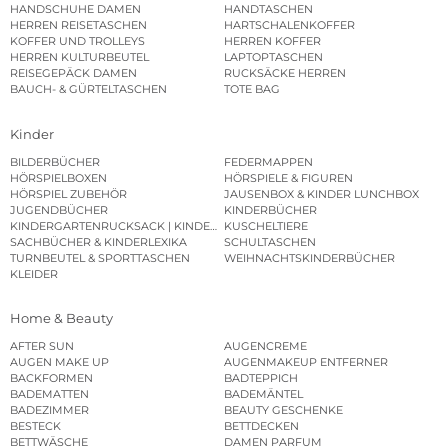
HANDSCHUHE DAMEN
HANDTASCHEN
HERREN REISETASCHEN
HARTSCHALENKOFFER
KOFFER UND TROLLEYS
HERREN KOFFER
HERREN KULTURBEUTEL
LAPTOPTASCHEN
REISEGEPÄCK DAMEN
RUCKSÄCKE HERREN
BAUCH- & GÜRTELTASCHEN
TOTE BAG
Kinder
BILDERBÜCHER
FEDERMAPPEN
HÖRSPIELBOXEN
HÖRSPIELE & FIGUREN
HÖRSPIEL ZUBEHÖR
JAUSENBOX & KINDER LUNCHBOX
JUGENDBÜCHER
KINDERBÜCHER
KINDERGARTENRUCKSACK | KINDERGARTENBEUTEL
KUSCHELTIERE
SACHBÜCHER & KINDERLEXIKA
SCHULTASCHEN
TURNBEUTEL & SPORTTASCHEN
WEIHNACHTSKINDERBÜCHER
KLEIDER
Home & Beauty
AFTER SUN
AUGENCREME
AUGEN MAKE UP
AUGENMAKEUP ENTFERNER
BACKFORMEN
BADTEPPICH
BADEMATTEN
BADEMÄNTEL
BADEZIMMER
BEAUTY GESCHENKE
BESTECK
BETTDECKEN
BETTWÄSCHE
DAMEN PARFUM