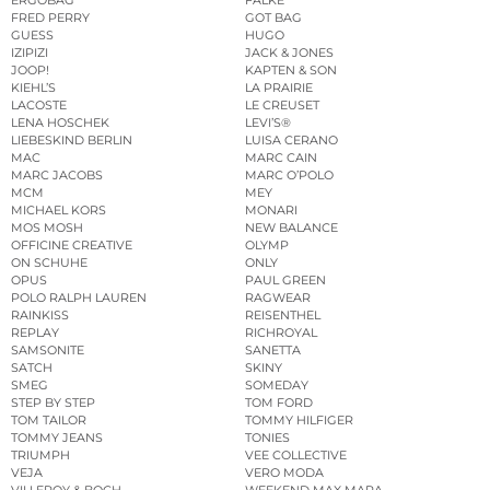
FRED PERRY
GOT BAG
GUESS
HUGO
IZIPIZI
JACK & JONES
JOOP!
KAPTEN & SON
KIEHL’S
LA PRAIRIE
LACOSTE
LE CREUSET
LENA HOSCHEK
LEVI’S®
LIEBESKIND BERLIN
LUISA CERANO
MAC
MARC CAIN
MARC JACOBS
MARC O’POLO
MCM
MEY
MICHAEL KORS
MONARI
MOS MOSH
NEW BALANCE
OFFICINE CREATIVE
OLYMP
ON SCHUHE
ONLY
OPUS
PAUL GREEN
POLO RALPH LAUREN
RAGWEAR
RAINKISS
REISENTHEL
REPLAY
RICHROYAL
SAMSONITE
SANETTA
SATCH
SKINY
SMEG
SOMEDAY
STEP BY STEP
TOM FORD
TOM TAILOR
TOMMY HILFIGER
TOMMY JEANS
TONIES
TRIUMPH
VEE COLLECTIVE
VEJA
VERO MODA
VILLEROY & BOCH
WEEKEND MAX MARA