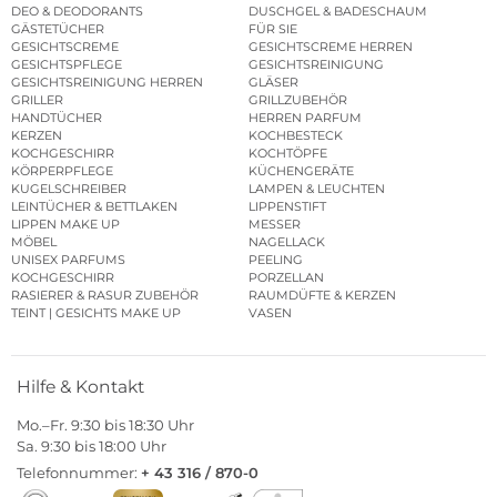
DEO & DEODORANTS
DUSCHGEL & BADESCHAUM
GÄSTETÜCHER
FÜR SIE
GESICHTSCREME
GESICHTSCREME HERREN
GESICHTSPFLEGE
GESICHTSREINIGUNG
GESICHTSREINIGUNG HERREN
GLÄSER
GRILLER
GRILLZUBEHÖR
HANDTÜCHER
HERREN PARFUM
KERZEN
KOCHBESTECK
KOCHGESCHIRR
KOCHTÖPFE
KÖRPERPFLEGE
KÜCHENGERÄTE
KUGELSCHREIBER
LAMPEN & LEUCHTEN
LEINTÜCHER & BETTLAKEN
LIPPENSTIFT
LIPPEN MAKE UP
MESSER
MÖBEL
NAGELLACK
UNISEX PARFUMS
PEELING
KOCHGESCHIRR
PORZELLAN
RASIERER & RASUR ZUBEHÖR
RAUMDÜFTE & KERZEN
TEINT | GESICHTS MAKE UP
VASEN
Hilfe & Kontakt
Mo.–Fr. 9:30 bis 18:30 Uhr
Sa. 9:30 bis 18:00 Uhr
Telefonnummer:
+ 43 316 / 870-0