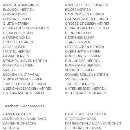
ANZÜGE & SMOKINGS
ANZUGSSCHUHE HERREN
BLOUSON HERREN
BOOTS HERREN
BOXERSHORTS
CARGOHOSEN HERREN
CHINOS HERREN
DAUNENJACKEN HERREN
GILETS HERREN
GROSSE GRÖSSEN HERREN
HERREN BUSINESSHEMDEN
HERREN FREIZEITHEMDEN
HERREN HEMDEN
HERRENHOSEN
HERRENJACKEN
HERRENSNEAKER
HOODIES HERREN
JEANS HERREN
LEDERHOSEN
LEDERJACKEN HERREN
MÄNTEL HERREN
OVERSHIRTS HERREN
PARKA HERREN
POLOSHIRTS HERREN
STRICKPULLOVER HERREN
PULLUNDER HERREN
PYJAMAS HERREN
RUCKSÄCKE HERREN
SAKKOS
SOCKEN HERREN
SOCKEN MULTIPACKS
SONNENBRILLEN HERREN
STRICKJACKEN HERREN
SWEATSHIRTS
TRACHTENMODE HERREN
T-SHIRTS HERREN
ÜBERGANGSJACKEN HERREN
UNTERHEMDEN HERREN
UNTERWÄSCHE HERREN
WINTERJACKEN HERREN
Taschen & Accessoires
DAMENTASCHEN
BAUCHTASCHEN DAMEN
CLUTCHES UND MINIBAGS
CROSSBODY BAGS
DAMENRUCKSÄCKE
DAMENSCHALS & DAMENTÜCHER
SHOPPER
GELDBÖRSEN DAMEN