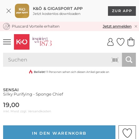
K&Ö & GIGASPORT APP
ZUR APP
Jetzt kostenlos downloaden
Pluscard Vorteile erhalten
KOSTENLOSER VERSAND* & RÜCKVERSAND
Jetzt anmelden
UNSERE APP
CLICK &
CLICK &
COLLECT
RESERVE
Beliebt!
11 Personen sehen sich diesen Artikel gerade an
SENSAI
Silky Purifying - Sponge Chief
19,00
inkl. Mwst zzgl.
Versandkosten
IN DEN WARENKORB