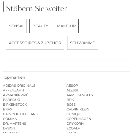
Stöbern Sie weiter
SENSAI
BEAUTY
MAKE-UP
ACCESSOIRES & ZUBEHÖR
SCHWÄMME
Topmarken
ADIDAS ORIGINALS
AESOP
AFFENZAHN
ALESSI
ARMANI/PRIVÉ
ARMEDANGELS
BARBOUR
BDK
BIRKENSTOCK
BOSS
BRAX
CALVIN KLEIN
CALVIN KLEIN JEANS
CLINIQUE
COMMA
COPENHAGEN
DR. MARTENS
DRYKORN
DYSON
ECOALF
ERGOBAG
FALKE