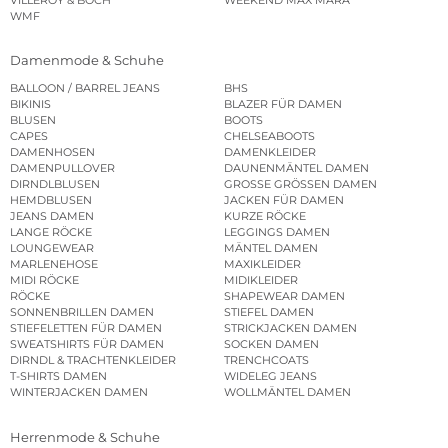
WMF
Damenmode & Schuhe
BALLOON / BARREL JEANS
BHS
BIKINIS
BLAZER FÜR DAMEN
BLUSEN
BOOTS
CAPES
CHELSEABOOTS
DAMENHOSEN
DAMENKLEIDER
DAMENPULLOVER
DAUNENMÄNTEL DAMEN
DIRNDLBLUSEN
GROSSE GRÖSSEN DAMEN
HEMDBLUSEN
JACKEN FÜR DAMEN
JEANS DAMEN
KURZE RÖCKE
LANGE RÖCKE
LEGGINGS DAMEN
LOUNGEWEAR
MÄNTEL DAMEN
MARLENEHOSE
MAXIKLEIDER
MIDI RÖCKE
MIDIKLEIDER
RÖCKE
SHAPEWEAR DAMEN
SONNENBRILLEN DAMEN
STIEFEL DAMEN
STIEFELETTEN FÜR DAMEN
STRICKJACKEN DAMEN
SWEATSHIRTS FÜR DAMEN
SOCKEN DAMEN
DIRNDL & TRACHTENKLEIDER
TRENCHCOATS
T-SHIRTS DAMEN
WIDELEG JEANS
WINTERJACKEN DAMEN
WOLLMÄNTEL DAMEN
Herrenmode & Schuhe