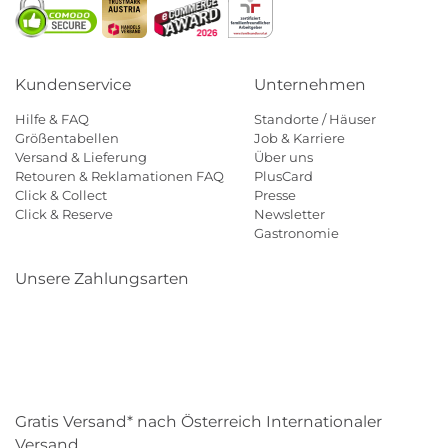
Kundenservice
Unternehmen
Hilfe & FAQ
Standorte / Häuser
Größentabellen
Job & Karriere
Versand & Lieferung
Über uns
Retouren & Reklamationen FAQ
PlusCard
Click & Collect
Presse
Click & Reserve
Newsletter
Gastronomie
Unsere Zahlungsarten
Klarna
Paypal
Mastercard
Visa
Diners
Eps
Shop
Applepay
Amazon
Gratis Versand* nach Österreich Internationaler
Versand