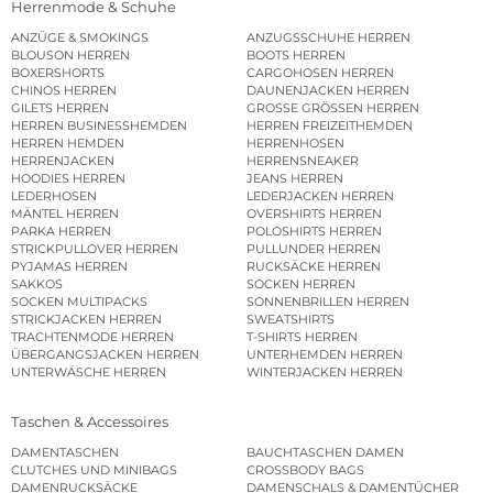
Herrenmode & Schuhe
ANZÜGE & SMOKINGS
ANZUGSSCHUHE HERREN
BLOUSON HERREN
BOOTS HERREN
BOXERSHORTS
CARGOHOSEN HERREN
CHINOS HERREN
DAUNENJACKEN HERREN
GILETS HERREN
GROSSE GRÖSSEN HERREN
HERREN BUSINESSHEMDEN
HERREN FREIZEITHEMDEN
HERREN HEMDEN
HERRENHOSEN
HERRENJACKEN
HERRENSNEAKER
HOODIES HERREN
JEANS HERREN
LEDERHOSEN
LEDERJACKEN HERREN
MÄNTEL HERREN
OVERSHIRTS HERREN
PARKA HERREN
POLOSHIRTS HERREN
STRICKPULLOVER HERREN
PULLUNDER HERREN
PYJAMAS HERREN
RUCKSÄCKE HERREN
SAKKOS
SOCKEN HERREN
SOCKEN MULTIPACKS
SONNENBRILLEN HERREN
STRICKJACKEN HERREN
SWEATSHIRTS
TRACHTENMODE HERREN
T-SHIRTS HERREN
ÜBERGANGSJACKEN HERREN
UNTERHEMDEN HERREN
UNTERWÄSCHE HERREN
WINTERJACKEN HERREN
Taschen & Accessoires
DAMENTASCHEN
BAUCHTASCHEN DAMEN
CLUTCHES UND MINIBAGS
CROSSBODY BAGS
DAMENRUCKSÄCKE
DAMENSCHALS & DAMENTÜCHER