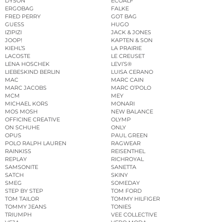
DYSON
ECOALF
ERGOBAG
FALKE
FRED PERRY
GOT BAG
GUESS
HUGO
IZIPIZI
JACK & JONES
JOOP!
KAPTEN & SON
KIEHL’S
LA PRAIRIE
LACOSTE
LE CREUSET
LENA HOSCHEK
LEVI’S®
LIEBESKIND BERLIN
LUISA CERANO
MAC
MARC CAIN
MARC JACOBS
MARC O’POLO
MCM
MEY
MICHAEL KORS
MONARI
MOS MOSH
NEW BALANCE
OFFICINE CREATIVE
OLYMP
ON SCHUHE
ONLY
OPUS
PAUL GREEN
POLO RALPH LAUREN
RAGWEAR
RAINKISS
REISENTHEL
REPLAY
RICHROYAL
SAMSONITE
SANETTA
SATCH
SKINY
SMEG
SOMEDAY
STEP BY STEP
TOM FORD
TOM TAILOR
TOMMY HILFIGER
TOMMY JEANS
TONIES
TRIUMPH
VEE COLLECTIVE