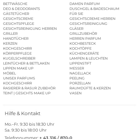
BETTWÄSCHE
DAMEN PARFUM
DEO & DEODORANTS
DUSCHGEL & BADESCHAUM
GÄSTETÜCHER
FÜR SIE
GESICHTSCREME
GESICHTSCREME HERREN
GESICHTSPFLEGE
GESICHTSREINIGUNG
GESICHTSREINIGUNG HERREN
GLÄSER
GRILLER
GRILLZUBEHÖR
HANDTÜCHER
HERREN PARFUM
KERZEN
KOCHBESTECK
KOCHGESCHIRR
KOCHTÖPFE
KÖRPERPFLEGE
KÜCHENGERÄTE
KUGELSCHREIBER
LAMPEN & LEUCHTEN
LEINTÜCHER & BETTLAKEN
LIPPENSTIFT
LIPPEN MAKE UP
MESSER
MÖBEL
NAGELLACK
UNISEX PARFUMS
PEELING
KOCHGESCHIRR
PORZELLAN
RASIERER & RASUR ZUBEHÖR
RAUMDÜFTE & KERZEN
TEINT | GESICHTS MAKE UP
VASEN
Hilfe & Kontakt
Mo.–Fr. 9:30 bis 18:30 Uhr
Sa. 9:30 bis 18:00 Uhr
Telefonnummer:
+ 43 316 / 870-0