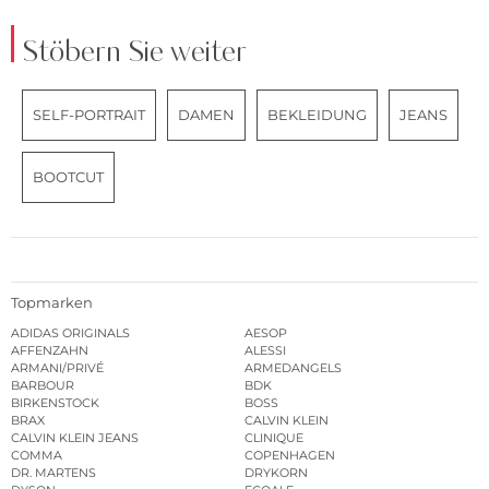
Stöbern Sie weiter
SELF-PORTRAIT
DAMEN
BEKLEIDUNG
JEANS
BOOTCUT
Topmarken
ADIDAS ORIGINALS
AESOP
AFFENZAHN
ALESSI
ARMANI/PRIVÉ
ARMEDANGELS
BARBOUR
BDK
BIRKENSTOCK
BOSS
BRAX
CALVIN KLEIN
CALVIN KLEIN JEANS
CLINIQUE
COMMA
COPENHAGEN
DR. MARTENS
DRYKORN