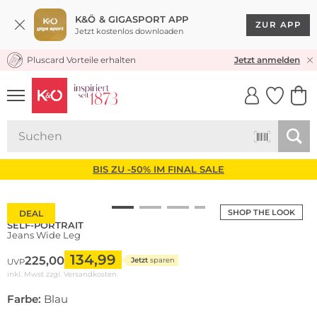
K&Ö & GIGASPORT APP
ZUR APP
Jetzt kostenlos downloaden
Pluscard Vorteile erhalten
KOSTENLOSER VERSAND* & RÜCKVERSAND
Jetzt anmelden
UNSERE APP
CLICK &
CLICK &
COLLECT
RESERVE
BIS ZU -50% IM FINAL SALE
SHOP THE LOOK
DEAL
SELF-PORTRAIT
Jeans Wide Leg
134,99
225,00
Jetzt
sparen
UVP
inkl. Mwst zzgl.
Versandkosten
Farbe:
Blau