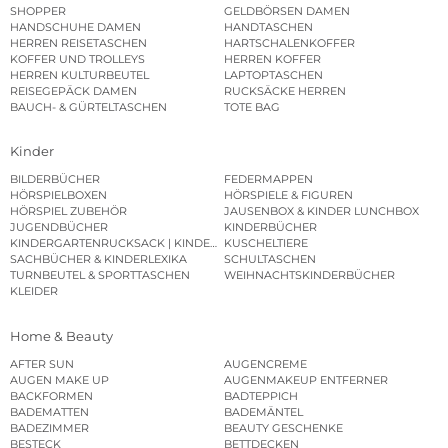
SHOPPER
GELDBÖRSEN DAMEN
HANDSCHUHE DAMEN
HANDTASCHEN
HERREN REISETASCHEN
HARTSCHALENKOFFER
KOFFER UND TROLLEYS
HERREN KOFFER
HERREN KULTURBEUTEL
LAPTOPTASCHEN
REISEGEPÄCK DAMEN
RUCKSÄCKE HERREN
BAUCH- & GÜRTELTASCHEN
TOTE BAG
Kinder
BILDERBÜCHER
FEDERMAPPEN
HÖRSPIELBOXEN
HÖRSPIELE & FIGUREN
HÖRSPIEL ZUBEHÖR
JAUSENBOX & KINDER LUNCHBOX
JUGENDBÜCHER
KINDERBÜCHER
KINDERGARTENRUCKSACK | KINDERGARTENBEUTEL
KUSCHELTIERE
SACHBÜCHER & KINDERLEXIKA
SCHULTASCHEN
TURNBEUTEL & SPORTTASCHEN
WEIHNACHTSKINDERBÜCHER
KLEIDER
Home & Beauty
AFTER SUN
AUGENCREME
AUGEN MAKE UP
AUGENMAKEUP ENTFERNER
BACKFORMEN
BADTEPPICH
BADEMATTEN
BADEMÄNTEL
BADEZIMMER
BEAUTY GESCHENKE
BESTECK
BETTDECKEN