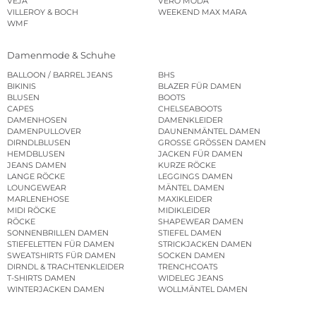
VEJA
VERO MODA
VILLEROY & BOCH
WEEKEND MAX MARA
WMF
Damenmode & Schuhe
BALLOON / BARREL JEANS
BHS
BIKINIS
BLAZER FÜR DAMEN
BLUSEN
BOOTS
CAPES
CHELSEABOOTS
DAMENHOSEN
DAMENKLEIDER
DAMENPULLOVER
DAUNENMÄNTEL DAMEN
DIRNDLBLUSEN
GROSSE GRÖSSEN DAMEN
HEMDBLUSEN
JACKEN FÜR DAMEN
JEANS DAMEN
KURZE RÖCKE
LANGE RÖCKE
LEGGINGS DAMEN
LOUNGEWEAR
MÄNTEL DAMEN
MARLENEHOSE
MAXIKLEIDER
MIDI RÖCKE
MIDIKLEIDER
RÖCKE
SHAPEWEAR DAMEN
SONNENBRILLEN DAMEN
STIEFEL DAMEN
STIEFELETTEN FÜR DAMEN
STRICKJACKEN DAMEN
SWEATSHIRTS FÜR DAMEN
SOCKEN DAMEN
DIRNDL & TRACHTENKLEIDER
TRENCHCOATS
T-SHIRTS DAMEN
WIDELEG JEANS
WINTERJACKEN DAMEN
WOLLMÄNTEL DAMEN