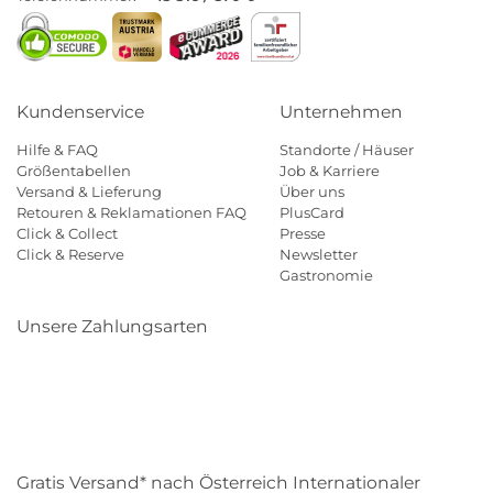
Kundenservice
Unternehmen
Hilfe & FAQ
Standorte / Häuser
Größentabellen
Job & Karriere
Versand & Lieferung
Über uns
Retouren & Reklamationen FAQ
PlusCard
Click & Collect
Presse
Click & Reserve
Newsletter
Gastronomie
Unsere Zahlungsarten
Klarna
Paypal
Mastercard
Visa
Diners
Eps
Shop
Applepay
Amazon
Gratis Versand* nach Österreich Internationaler