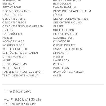
BESTECK
BETTDECKEN
BETTWÄSCHE
DAMEN PARFUM
DEO & DEODORANTS
DUSCHGEL & BADESCHAUM
GÄSTETÜCHER
FÜR SIE
GESICHTSCREME
GESICHTSCREME HERREN
GESICHTSPFLEGE
GESICHTSREINIGUNG
GESICHTSREINIGUNG HERREN
GLÄSER
GRILLER
GRILLZUBEHÖR
HANDTÜCHER
HERREN PARFUM
KERZEN
KOCHBESTECK
KOCHGESCHIRR
KOCHTÖPFE
KÖRPERPFLEGE
KÜCHENGERÄTE
KUGELSCHREIBER
LAMPEN & LEUCHTEN
LEINTÜCHER & BETTLAKEN
LIPPENSTIFT
LIPPEN MAKE UP
MESSER
MÖBEL
NAGELLACK
UNISEX PARFUMS
PEELING
KOCHGESCHIRR
PORZELLAN
RASIERER & RASUR ZUBEHÖR
RAUMDÜFTE & KERZEN
TEINT | GESICHTS MAKE UP
VASEN
Hilfe & Kontakt
Mo.–Fr. 9:30 bis 18:30 Uhr
Sa. 9:30 bis 18:00 Uhr