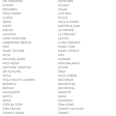
DR. MARTENS
DRYKORN
DYSON
ECOALF
ERGOBAG
FALKE
FRED PERRY
GOT BAG
GUESS
HUGO
IZIPIZI
JACK & JONES
JOOP!
KAPTEN & SON
KIEHL’S
LA PRAIRIE
LACOSTE
LE CREUSET
LENA HOSCHEK
LEVI’S®
LIEBESKIND BERLIN
LUISA CERANO
MAC
MARC CAIN
MARC JACOBS
MARC O’POLO
MCM
MEY
MICHAEL KORS
MONARI
MOS MOSH
NEW BALANCE
OFFICINE CREATIVE
OLYMP
ON SCHUHE
ONLY
OPUS
PAUL GREEN
POLO RALPH LAUREN
RAGWEAR
RAINKISS
REISENTHEL
REPLAY
RICHROYAL
SAMSONITE
SANETTA
SATCH
SKINY
SMEG
SOMEDAY
STEP BY STEP
TOM FORD
TOM TAILOR
TOMMY HILFIGER
TOMMY JEANS
TONIES