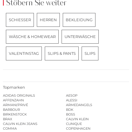
Stöbern Sie weiter
SCHIESSER
HERREN
BEKLEIDUNG
WÄSCHE & HOMEWEAR
UNTERWÄSCHE
VALENTINSTAG
SLIPS & PANTS
SLIPS
Topmarken
ADIDAS ORIGINALS
AESOP
AFFENZAHN
ALESSI
ARMANI/PRIVÉ
ARMEDANGELS
BARBOUR
BDK
BIRKENSTOCK
BOSS
BRAX
CALVIN KLEIN
CALVIN KLEIN JEANS
CLINIQUE
COMMA
COPENHAGEN