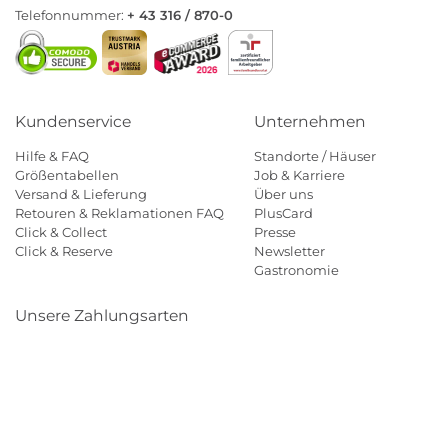
Telefonnummer:
+ 43 316 / 870-0
Kundenservice
Unternehmen
Hilfe & FAQ
Standorte / Häuser
Größentabellen
Job & Karriere
Versand & Lieferung
Über uns
Retouren & Reklamationen FAQ
PlusCard
Click & Collect
Presse
Click & Reserve
Newsletter
Gastronomie
Unsere Zahlungsarten
Klarna
Paypal
Mastercard
Visa
Diners
Eps
Shop
Applepay
Amazon