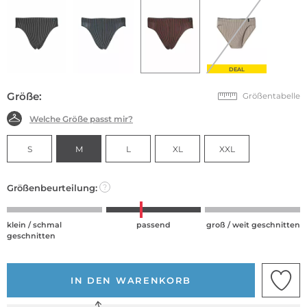
DEAL
Größe:
Größentabelle
Welche Größe passt mir?
S
M
L
XL
XXL
Größenbeurteilung:
?
klein / schmal
passend
groß / weit geschnitten
geschnitten
IN DEN WARENKORB