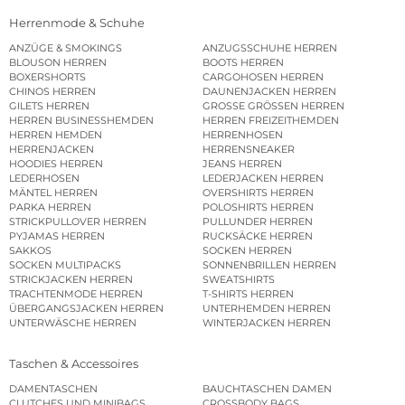
Herrenmode & Schuhe
ANZÜGE & SMOKINGS
ANZUGSSCHUHE HERREN
BLOUSON HERREN
BOOTS HERREN
BOXERSHORTS
CARGOHOSEN HERREN
CHINOS HERREN
DAUNENJACKEN HERREN
GILETS HERREN
GROSSE GRÖSSEN HERREN
HERREN BUSINESSHEMDEN
HERREN FREIZEITHEMDEN
HERREN HEMDEN
HERRENHOSEN
HERRENJACKEN
HERRENSNEAKER
HOODIES HERREN
JEANS HERREN
LEDERHOSEN
LEDERJACKEN HERREN
MÄNTEL HERREN
OVERSHIRTS HERREN
PARKA HERREN
POLOSHIRTS HERREN
STRICKPULLOVER HERREN
PULLUNDER HERREN
PYJAMAS HERREN
RUCKSÄCKE HERREN
SAKKOS
SOCKEN HERREN
SOCKEN MULTIPACKS
SONNENBRILLEN HERREN
STRICKJACKEN HERREN
SWEATSHIRTS
TRACHTENMODE HERREN
T-SHIRTS HERREN
ÜBERGANGSJACKEN HERREN
UNTERHEMDEN HERREN
UNTERWÄSCHE HERREN
WINTERJACKEN HERREN
Taschen & Accessoires
DAMENTASCHEN
BAUCHTASCHEN DAMEN
CLUTCHES UND MINIBAGS
CROSSBODY BAGS