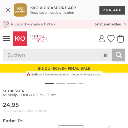
K&Ö & GIGASPORT APP
ZUR APP
Jetzt kostenlos downloaden
Pluscard Vorteile erhalten
KOSTENLOSER VERSAND* & RÜCKVERSAND
Jetzt anmelden
UNSERE APP
CLICK &
CLICK &
COLLECT
RESERVE
BIS ZU -50% IM FINAL SALE
Beliebt!
5 Personen sehen sich diesen Artikel gerade an
SCHIESSER
Minislip LONG LIFE SOFT rot
24,95
inkl. Mwst zzgl.
Versandkosten
Farbe:
Rot