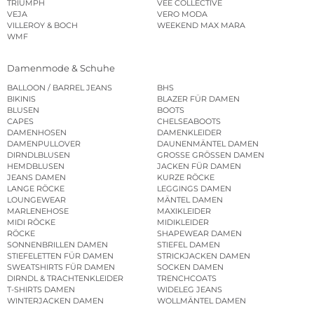
TRIUMPH
VEE COLLECTIVE
VEJA
VERO MODA
VILLEROY & BOCH
WEEKEND MAX MARA
WMF
Damenmode & Schuhe
BALLOON / BARREL JEANS
BHS
BIKINIS
BLAZER FÜR DAMEN
BLUSEN
BOOTS
CAPES
CHELSEABOOTS
DAMENHOSEN
DAMENKLEIDER
DAMENPULLOVER
DAUNENMÄNTEL DAMEN
DIRNDLBLUSEN
GROSSE GRÖSSEN DAMEN
HEMDBLUSEN
JACKEN FÜR DAMEN
JEANS DAMEN
KURZE RÖCKE
LANGE RÖCKE
LEGGINGS DAMEN
LOUNGEWEAR
MÄNTEL DAMEN
MARLENEHOSE
MAXIKLEIDER
MIDI RÖCKE
MIDIKLEIDER
RÖCKE
SHAPEWEAR DAMEN
SONNENBRILLEN DAMEN
STIEFEL DAMEN
STIEFELETTEN FÜR DAMEN
STRICKJACKEN DAMEN
SWEATSHIRTS FÜR DAMEN
SOCKEN DAMEN
DIRNDL & TRACHTENKLEIDER
TRENCHCOATS
T-SHIRTS DAMEN
WIDELEG JEANS
WINTERJACKEN DAMEN
WOLLMÄNTEL DAMEN