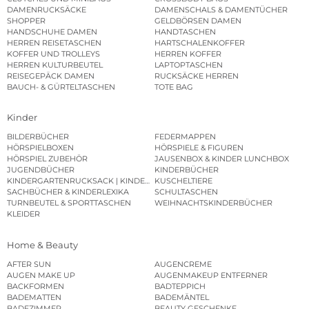
DAMENRUCKSÄCKE
DAMENSCHALS & DAMENTÜCHER
SHOPPER
GELDBÖRSEN DAMEN
HANDSCHUHE DAMEN
HANDTASCHEN
HERREN REISETASCHEN
HARTSCHALENKOFFER
KOFFER UND TROLLEYS
HERREN KOFFER
HERREN KULTURBEUTEL
LAPTOPTASCHEN
REISEGEPÄCK DAMEN
RUCKSÄCKE HERREN
BAUCH- & GÜRTELTASCHEN
TOTE BAG
Kinder
BILDERBÜCHER
FEDERMAPPEN
HÖRSPIELBOXEN
HÖRSPIELE & FIGUREN
HÖRSPIEL ZUBEHÖR
JAUSENBOX & KINDER LUNCHBOX
JUGENDBÜCHER
KINDERBÜCHER
KINDERGARTENRUCKSACK | KINDERGARTENBEUTEL
KUSCHELTIERE
SACHBÜCHER & KINDERLEXIKA
SCHULTASCHEN
TURNBEUTEL & SPORTTASCHEN
WEIHNACHTSKINDERBÜCHER
KLEIDER
Home & Beauty
AFTER SUN
AUGENCREME
AUGEN MAKE UP
AUGENMAKEUP ENTFERNER
BACKFORMEN
BADTEPPICH
BADEMATTEN
BADEMÄNTEL
BADEZIMMER
BEAUTY GESCHENKE