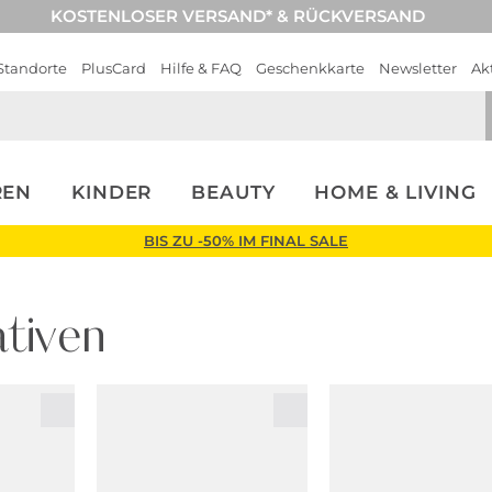
KOSTENLOSER VERSAND* & RÜCKVERSAND
Standorte
PlusCard
Hilfe & FAQ
Geschenkkarte
Newsletter
Ak
REN
KINDER
BEAUTY
HOME & LIVING
BIS ZU -50% IM FINAL SALE
tiven