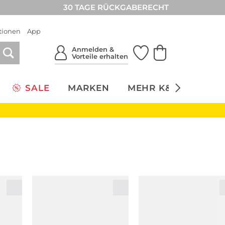
30 TAGE RÜCKGABERECHT
tionen
App
Anmelden &
Vorteile erhalten
SALE
MARKEN
MEHR K&Ö
NACH