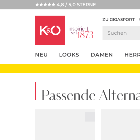
★★★★★ 4,8 / 5,0 STERNE
ZU GIGASPORT
FASHION-
UNSERE APP
CLICK &
CLICK &
TRENDS
COLLECT
RESERVE
NEU
LOOKS
DAMEN
HER
Passende Alterna