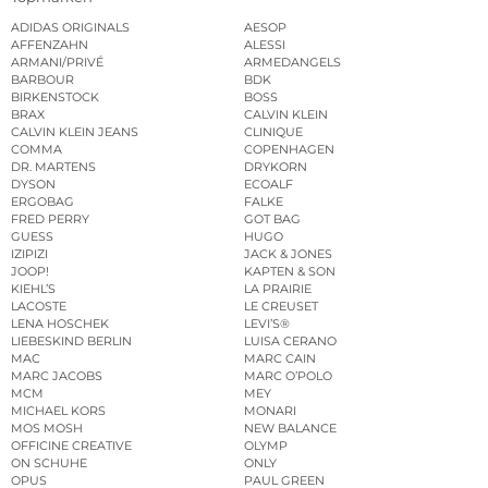
ADIDAS ORIGINALS
AESOP
AFFENZAHN
ALESSI
ARMANI/PRIVÉ
ARMEDANGELS
BARBOUR
BDK
BIRKENSTOCK
BOSS
BRAX
CALVIN KLEIN
CALVIN KLEIN JEANS
CLINIQUE
COMMA
COPENHAGEN
DR. MARTENS
DRYKORN
DYSON
ECOALF
ERGOBAG
FALKE
FRED PERRY
GOT BAG
GUESS
HUGO
IZIPIZI
JACK & JONES
JOOP!
KAPTEN & SON
KIEHL’S
LA PRAIRIE
LACOSTE
LE CREUSET
LENA HOSCHEK
LEVI’S®
LIEBESKIND BERLIN
LUISA CERANO
MAC
MARC CAIN
MARC JACOBS
MARC O’POLO
MCM
MEY
MICHAEL KORS
MONARI
MOS MOSH
NEW BALANCE
OFFICINE CREATIVE
OLYMP
ON SCHUHE
ONLY
OPUS
PAUL GREEN