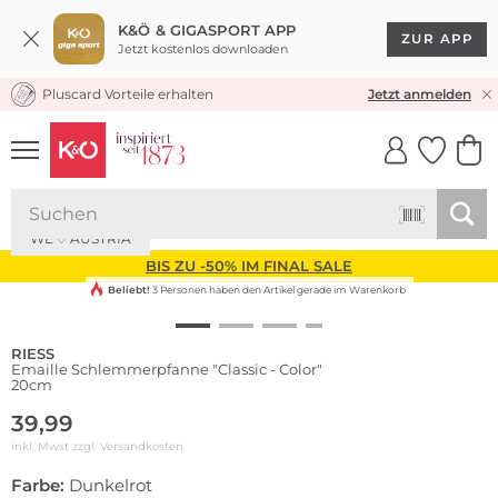
K&Ö & GIGASPORT APP
ZUR APP
Jetzt kostenlos downloaden
Pluscard Vorteile erhalten
KOSTENLOSER VERSAND* & RÜCKVERSAND
Jetzt anmelden
UNSERE APP
CLICK &
CLICK &
COLLECT
RESERVE
Nachhaltig
WE ♡ AUSTRIA
BIS ZU -50% IM FINAL SALE
Beliebt!
3 Personen haben den Artikel gerade im Warenkorb
RIESS
Emaille Schlemmerpfanne "Classic - Color"
20cm
39,99
inkl. Mwst zzgl.
Versandkosten
Farbe:
Dunkelrot