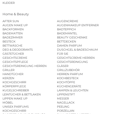
KLEIDER
Home & Beauty
AFTER SUN
AUGENCREME
AUGEN MAKE UP
AUGENMAKEUP ENTFERNER
BACKFORMEN
BADTEPPICH
BADEMATTEN
BADEMÄNTEL
BADEZIMMER
BEAUTY GESCHENKE
BESTECK
BETTDECKEN
BETTWÄSCHE
DAMEN PARFUM
DEO & DEODORANTS
DUSCHGEL & BADESCHAUM
GÄSTETÜCHER
FÜR SIE
GESICHTSCREME
GESICHTSCREME HERREN
GESICHTSPFLEGE
GESICHTSREINIGUNG
GESICHTSREINIGUNG HERREN
GLÄSER
GRILLER
GRILLZUBEHÖR
HANDTÜCHER
HERREN PARFUM
KERZEN
KOCHBESTECK
KOCHGESCHIRR
KOCHTÖPFE
KÖRPERPFLEGE
KÜCHENGERÄTE
KUGELSCHREIBER
LAMPEN & LEUCHTEN
LEINTÜCHER & BETTLAKEN
LIPPENSTIFT
LIPPEN MAKE UP
MESSER
MÖBEL
NAGELLACK
UNISEX PARFUMS
PEELING
KOCHGESCHIRR
PORZELLAN