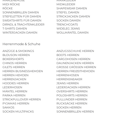
MARLENEHOSE
MAXIKLEIDER
MIDI RÖCKE
MIDIKLEIDER
RÖCKE
SHAPEWEAR DAMEN
SONNENBRILLEN DAMEN
STIEFEL DAMEN
STIEFELETTEN FÜR DAMEN
STRICKJACKEN DAMEN
SWEATSHIRTS FÜR DAMEN
SOCKEN DAMEN
DIRNDL & TRACHTENKLEIDER
TRENCHCOATS
T-SHIRTS DAMEN
WIDELEG JEANS
WINTERJACKEN DAMEN
WOLLMÄNTEL DAMEN
Herrenmode & Schuhe
ANZÜGE & SMOKINGS
ANZUGSSCHUHE HERREN
BLOUSON HERREN
BOOTS HERREN
BOXERSHORTS
CARGOHOSEN HERREN
CHINOS HERREN
DAUNENJACKEN HERREN
GILETS HERREN
GROSSE GRÖSSEN HERREN
HERREN BUSINESSHEMDEN
HERREN FREIZEITHEMDEN
HERREN HEMDEN
HERRENHOSEN
HERRENJACKEN
HERRENSNEAKER
HOODIES HERREN
JEANS HERREN
LEDERHOSEN
LEDERJACKEN HERREN
MÄNTEL HERREN
OVERSHIRTS HERREN
PARKA HERREN
POLOSHIRTS HERREN
STRICKPULLOVER HERREN
PULLUNDER HERREN
PYJAMAS HERREN
RUCKSÄCKE HERREN
SAKKOS
SOCKEN HERREN
SOCKEN MULTIPACKS
SONNENBRILLEN HERREN