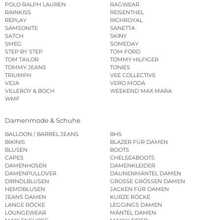
POLO RALPH LAUREN
RAGWEAR
RAINKISS
REISENTHEL
REPLAY
RICHROYAL
SAMSONITE
SANETTA
SATCH
SKINY
SMEG
SOMEDAY
STEP BY STEP
TOM FORD
TOM TAILOR
TOMMY HILFIGER
TOMMY JEANS
TONIES
TRIUMPH
VEE COLLECTIVE
VEJA
VERO MODA
VILLEROY & BOCH
WEEKEND MAX MARA
WMF
Damenmode & Schuhe
BALLOON / BARREL JEANS
BHS
BIKINIS
BLAZER FÜR DAMEN
BLUSEN
BOOTS
CAPES
CHELSEABOOTS
DAMENHOSEN
DAMENKLEIDER
DAMENPULLOVER
DAUNENMÄNTEL DAMEN
DIRNDLBLUSEN
GROSSE GRÖSSEN DAMEN
HEMDBLUSEN
JACKEN FÜR DAMEN
JEANS DAMEN
KURZE RÖCKE
LANGE RÖCKE
LEGGINGS DAMEN
LOUNGEWEAR
MÄNTEL DAMEN