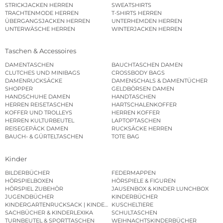
STRICKJACKEN HERREN
SWEATSHIRTS
TRACHTENMODE HERREN
T-SHIRTS HERREN
ÜBERGANGSJACKEN HERREN
UNTERHEMDEN HERREN
UNTERWÄSCHE HERREN
WINTERJACKEN HERREN
Taschen & Accessoires
DAMENTASCHEN
BAUCHTASCHEN DAMEN
CLUTCHES UND MINIBAGS
CROSSBODY BAGS
DAMENRUCKSÄCKE
DAMENSCHALS & DAMENTÜCHER
SHOPPER
GELDBÖRSEN DAMEN
HANDSCHUHE DAMEN
HANDTASCHEN
HERREN REISETASCHEN
HARTSCHALENKOFFER
KOFFER UND TROLLEYS
HERREN KOFFER
HERREN KULTURBEUTEL
LAPTOPTASCHEN
REISEGEPÄCK DAMEN
RUCKSÄCKE HERREN
BAUCH- & GÜRTELTASCHEN
TOTE BAG
Kinder
BILDERBÜCHER
FEDERMAPPEN
HÖRSPIELBOXEN
HÖRSPIELE & FIGUREN
HÖRSPIEL ZUBEHÖR
JAUSENBOX & KINDER LUNCHBOX
JUGENDBÜCHER
KINDERBÜCHER
KINDERGARTENRUCKSACK | KINDERGARTENBEUTEL
KUSCHELTIERE
SACHBÜCHER & KINDERLEXIKA
SCHULTASCHEN
TURNBEUTEL & SPORTTASCHEN
WEIHNACHTSKINDERBÜCHER