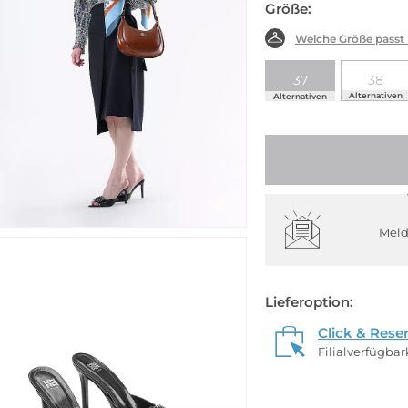
Größe:
Welche Größe passt
37
38
Alternativen
Alternativen
Meld
Lieferoption:
Click & Rese
Filialverfügba