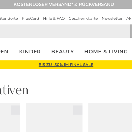
KOSTENLOSER VERSAND* & RÜCKVERSAND
Standorte
PlusCard
Hilfe & FAQ
Geschenkkarte
Newsletter
Ak
REN
KINDER
BEAUTY
HOME & LIVING
BIS ZU -50% IM FINAL SALE
tiven