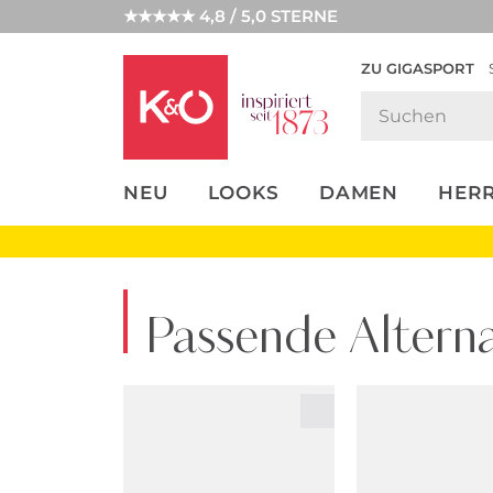
★★★★★ 4,8 / 5,0 STERNE
ZU GIGASPORT
FASHION-
UNSERE APP
CLICK &
CLICK &
TRENDS
COLLECT
RESERVE
NEU
LOOKS
DAMEN
HER
Passende Alterna