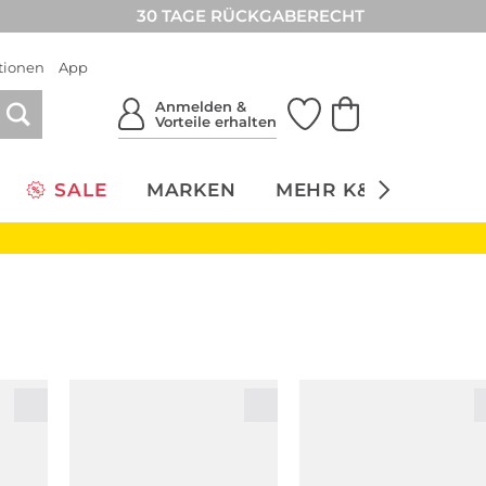
30 TAGE RÜCKGABERECHT
tionen
App
Anmelden &
Vorteile erhalten
SALE
MARKEN
MEHR K&Ö
NACH