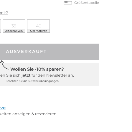
Größentabelle
 mir?
39
40
Alternativen
Alternativen
AUSVERKAUFT
Wollen Sie -10% sparen?
en Sie sich
jetzt
für den Newsletter an.
Beachten Sie die Gutscheinbedingungen.
rve
rkeiten anzeigen & reservieren