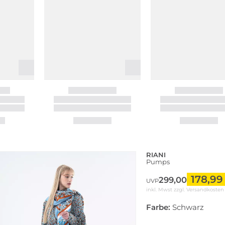
RIANI
Pumps
178,99
299,00
UVP
inkl. Mwst zzgl.
Versandkosten
Farbe:
Schwarz