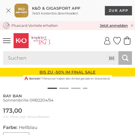
K&Ö & GIGASPORT APP
ZUR APP
Jetzt kostenlos downloaden
Pluscard Vorteile erhalten
KOSTENLOSER VERSAND* & RÜCKVERSAND
Jetzt anmelden
UNSERE APP
CLICK &
CLICK &
COLLECT
RESERVE
BIS ZU -50% IM FINAL SALE
Beliebt!
7 Personen haben den Artikel gerade im Warenkorb
RAY BAN
Sonnenbrille 0RB2204/54
173,00
inkl. Mwst zzgl.
Versandkosten
Farbe:
Hellblau