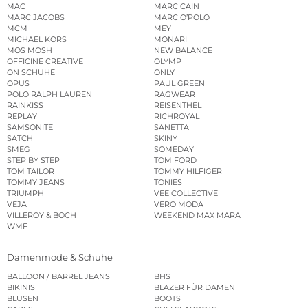
MAC
MARC CAIN
MARC JACOBS
MARC O’POLO
MCM
MEY
MICHAEL KORS
MONARI
MOS MOSH
NEW BALANCE
OFFICINE CREATIVE
OLYMP
ON SCHUHE
ONLY
OPUS
PAUL GREEN
POLO RALPH LAUREN
RAGWEAR
RAINKISS
REISENTHEL
REPLAY
RICHROYAL
SAMSONITE
SANETTA
SATCH
SKINY
SMEG
SOMEDAY
STEP BY STEP
TOM FORD
TOM TAILOR
TOMMY HILFIGER
TOMMY JEANS
TONIES
TRIUMPH
VEE COLLECTIVE
VEJA
VERO MODA
VILLEROY & BOCH
WEEKEND MAX MARA
WMF
Damenmode & Schuhe
BALLOON / BARREL JEANS
BHS
BIKINIS
BLAZER FÜR DAMEN
BLUSEN
BOOTS