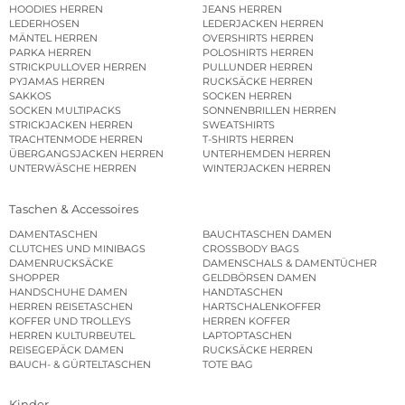
HOODIES HERREN
JEANS HERREN
LEDERHOSEN
LEDERJACKEN HERREN
MÄNTEL HERREN
OVERSHIRTS HERREN
PARKA HERREN
POLOSHIRTS HERREN
STRICKPULLOVER HERREN
PULLUNDER HERREN
PYJAMAS HERREN
RUCKSÄCKE HERREN
SAKKOS
SOCKEN HERREN
SOCKEN MULTIPACKS
SONNENBRILLEN HERREN
STRICKJACKEN HERREN
SWEATSHIRTS
TRACHTENMODE HERREN
T-SHIRTS HERREN
ÜBERGANGSJACKEN HERREN
UNTERHEMDEN HERREN
UNTERWÄSCHE HERREN
WINTERJACKEN HERREN
Taschen & Accessoires
DAMENTASCHEN
BAUCHTASCHEN DAMEN
CLUTCHES UND MINIBAGS
CROSSBODY BAGS
DAMENRUCKSÄCKE
DAMENSCHALS & DAMENTÜCHER
SHOPPER
GELDBÖRSEN DAMEN
HANDSCHUHE DAMEN
HANDTASCHEN
HERREN REISETASCHEN
HARTSCHALENKOFFER
KOFFER UND TROLLEYS
HERREN KOFFER
HERREN KULTURBEUTEL
LAPTOPTASCHEN
REISEGEPÄCK DAMEN
RUCKSÄCKE HERREN
BAUCH- & GÜRTELTASCHEN
TOTE BAG
Kinder