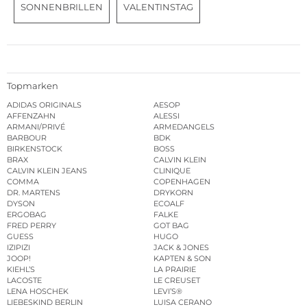
SONNENBRILLEN
VALENTINSTAG
Topmarken
ADIDAS ORIGINALS
AESOP
AFFENZAHN
ALESSI
ARMANI/PRIVÉ
ARMEDANGELS
BARBOUR
BDK
BIRKENSTOCK
BOSS
BRAX
CALVIN KLEIN
CALVIN KLEIN JEANS
CLINIQUE
COMMA
COPENHAGEN
DR. MARTENS
DRYKORN
DYSON
ECOALF
ERGOBAG
FALKE
FRED PERRY
GOT BAG
GUESS
HUGO
IZIPIZI
JACK & JONES
JOOP!
KAPTEN & SON
KIEHL’S
LA PRAIRIE
LACOSTE
LE CREUSET
LENA HOSCHEK
LEVI’S®
LIEBESKIND BERLIN
LUISA CERANO