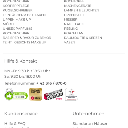
KOCHGESCHIRR
KOCHTÖPFE
KÖRPERPFLEGE
KÜCHENGERÄTE
KUGELSCHREIBER
LAMPEN & LEUCHTEN
LEINTÜCHER & BETTLAKEN
LIPPENSTIFT
LIPPEN MAKE UP
MESSER
MÖBEL
NAGELLACK
UNISEX PARFUMS
PEELING
KOCHGESCHIRR
PORZELLAN
RASIERER & RASUR ZUBEHÖR
RAUMDÜFTE & KERZEN
TEINT | GESICHTS MAKE UP
VASEN
Hilfe & Kontakt
Mo.–Fr. 9:30 bis 18:30 Uhr
Sa. 9:30 bis 18:00 Uhr
Telefonnummer:
+ 43 316 / 870-0
Kundenservice
Unternehmen
Hilfe & FAQ
Standorte / Häuser