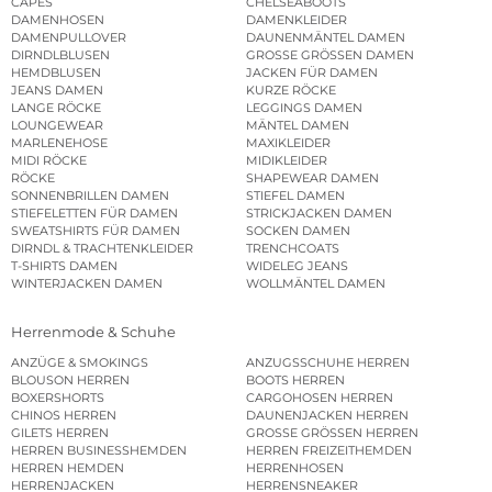
CAPES
CHELSEABOOTS
DAMENHOSEN
DAMENKLEIDER
DAMENPULLOVER
DAUNENMÄNTEL DAMEN
DIRNDLBLUSEN
GROSSE GRÖSSEN DAMEN
HEMDBLUSEN
JACKEN FÜR DAMEN
JEANS DAMEN
KURZE RÖCKE
LANGE RÖCKE
LEGGINGS DAMEN
LOUNGEWEAR
MÄNTEL DAMEN
MARLENEHOSE
MAXIKLEIDER
MIDI RÖCKE
MIDIKLEIDER
RÖCKE
SHAPEWEAR DAMEN
SONNENBRILLEN DAMEN
STIEFEL DAMEN
STIEFELETTEN FÜR DAMEN
STRICKJACKEN DAMEN
SWEATSHIRTS FÜR DAMEN
SOCKEN DAMEN
DIRNDL & TRACHTENKLEIDER
TRENCHCOATS
T-SHIRTS DAMEN
WIDELEG JEANS
WINTERJACKEN DAMEN
WOLLMÄNTEL DAMEN
Herrenmode & Schuhe
ANZÜGE & SMOKINGS
ANZUGSSCHUHE HERREN
BLOUSON HERREN
BOOTS HERREN
BOXERSHORTS
CARGOHOSEN HERREN
CHINOS HERREN
DAUNENJACKEN HERREN
GILETS HERREN
GROSSE GRÖSSEN HERREN
HERREN BUSINESSHEMDEN
HERREN FREIZEITHEMDEN
HERREN HEMDEN
HERRENHOSEN
HERRENJACKEN
HERRENSNEAKER