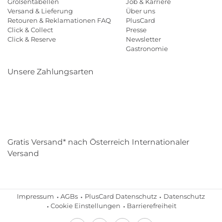
Größentabellen
Job & Karriere
Versand & Lieferung
Über uns
Retouren & Reklamationen FAQ
PlusCard
Click & Collect
Presse
Click & Reserve
Newsletter
Gastronomie
Unsere Zahlungsarten
Klarna
Paypal
Mastercard
Visa
Diners
Eps
Shop
Applepay
Amazon
Gratis Versand* nach Österreich Internationaler
Versand
Impressum
AGBs
PlusCard Datenschutz
Datenschutz
Cookie Einstellungen
Barrierefreiheit