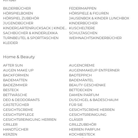
BILDERBÜCHER
FEDERMAPPEN
HÖRSPIELBOXEN
HÖRSPIELE & FIGUREN
HÖRSPIEL ZUBEHÖR
JAUSENBOX & KINDER LUNCHBOX
JUGENDBÜCHER
KINDERBÜCHER
KINDERGARTENRUCKSACK | KINDERGARTENBEUTEL
KUSCHELTIERE
SACHBÜCHER & KINDERLEXIKA
SCHULTASCHEN
TURNBEUTEL & SPORTTASCHEN
WEIHNACHTSKINDERBÜCHER
KLEIDER
Home & Beauty
AFTER SUN
AUGENCREME
AUGEN MAKE UP
AUGENMAKEUP ENTFERNER
BACKFORMEN
BADTEPPICH
BADEMATTEN
BADEMÄNTEL
BADEZIMMER
BEAUTY GESCHENKE
BESTECK
BETTDECKEN
BETTWÄSCHE
DAMEN PARFUM
DEO & DEODORANTS
DUSCHGEL & BADESCHAUM
GÄSTETÜCHER
FÜR SIE
GESICHTSCREME
GESICHTSCREME HERREN
GESICHTSPFLEGE
GESICHTSREINIGUNG
GESICHTSREINIGUNG HERREN
GLÄSER
GRILLER
GRILLZUBEHÖR
HANDTÜCHER
HERREN PARFUM
KERZEN
KOCHBESTECK