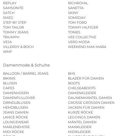
REPLAY
RICHROYAL
SAMSONITE
SANETTA
SATCH
SKINY
SMEG
SOMEDAY
STEP BY STEP
TOM FORD
TOM TAILOR
TOMMY HILFIGER
TOMMY JEANS
TONIES
TRIUMPH
VEE COLLECTIVE
VEJA
VERO MODA
VILLEROY & BOCH
WEEKEND MAX MARA
WMF
Damenmode & Schuhe
BALLOON / BARREL JEANS
BHS
BIKINIS
BLAZER FÜR DAMEN
BLUSEN
BOOTS
CAPES
CHELSEABOOTS
DAMENHOSEN
DAMENKLEIDER
DAMENPULLOVER
DAUNENMÄNTEL DAMEN
DIRNDLBLUSEN
GROSSE GRÖSSEN DAMEN
HEMDBLUSEN
JACKEN FÜR DAMEN
JEANS DAMEN
KURZE RÖCKE
LANGE RÖCKE
LEGGINGS DAMEN
LOUNGEWEAR
MÄNTEL DAMEN
MARLENEHOSE
MAXIKLEIDER
MIDI RÖCKE
MIDIKLEIDER