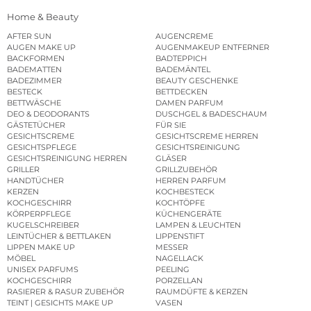
Home & Beauty
AFTER SUN
AUGENCREME
AUGEN MAKE UP
AUGENMAKEUP ENTFERNER
BACKFORMEN
BADTEPPICH
BADEMATTEN
BADEMÄNTEL
BADEZIMMER
BEAUTY GESCHENKE
BESTECK
BETTDECKEN
BETTWÄSCHE
DAMEN PARFUM
DEO & DEODORANTS
DUSCHGEL & BADESCHAUM
GÄSTETÜCHER
FÜR SIE
GESICHTSCREME
GESICHTSCREME HERREN
GESICHTSPFLEGE
GESICHTSREINIGUNG
GESICHTSREINIGUNG HERREN
GLÄSER
GRILLER
GRILLZUBEHÖR
HANDTÜCHER
HERREN PARFUM
KERZEN
KOCHBESTECK
KOCHGESCHIRR
KOCHTÖPFE
KÖRPERPFLEGE
KÜCHENGERÄTE
KUGELSCHREIBER
LAMPEN & LEUCHTEN
LEINTÜCHER & BETTLAKEN
LIPPENSTIFT
LIPPEN MAKE UP
MESSER
MÖBEL
NAGELLACK
UNISEX PARFUMS
PEELING
KOCHGESCHIRR
PORZELLAN
RASIERER & RASUR ZUBEHÖR
RAUMDÜFTE & KERZEN
TEINT | GESICHTS MAKE UP
VASEN