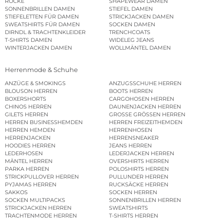
RÖCKE
SHAPEWEAR DAMEN
SONNENBRILLEN DAMEN
STIEFEL DAMEN
STIEFELETTEN FÜR DAMEN
STRICKJACKEN DAMEN
SWEATSHIRTS FÜR DAMEN
SOCKEN DAMEN
DIRNDL & TRACHTENKLEIDER
TRENCHCOATS
T-SHIRTS DAMEN
WIDELEG JEANS
WINTERJACKEN DAMEN
WOLLMÄNTEL DAMEN
Herrenmode & Schuhe
ANZÜGE & SMOKINGS
ANZUGSSCHUHE HERREN
BLOUSON HERREN
BOOTS HERREN
BOXERSHORTS
CARGOHOSEN HERREN
CHINOS HERREN
DAUNENJACKEN HERREN
GILETS HERREN
GROSSE GRÖSSEN HERREN
HERREN BUSINESSHEMDEN
HERREN FREIZEITHEMDEN
HERREN HEMDEN
HERRENHOSEN
HERRENJACKEN
HERRENSNEAKER
HOODIES HERREN
JEANS HERREN
LEDERHOSEN
LEDERJACKEN HERREN
MÄNTEL HERREN
OVERSHIRTS HERREN
PARKA HERREN
POLOSHIRTS HERREN
STRICKPULLOVER HERREN
PULLUNDER HERREN
PYJAMAS HERREN
RUCKSÄCKE HERREN
SAKKOS
SOCKEN HERREN
SOCKEN MULTIPACKS
SONNENBRILLEN HERREN
STRICKJACKEN HERREN
SWEATSHIRTS
TRACHTENMODE HERREN
T-SHIRTS HERREN