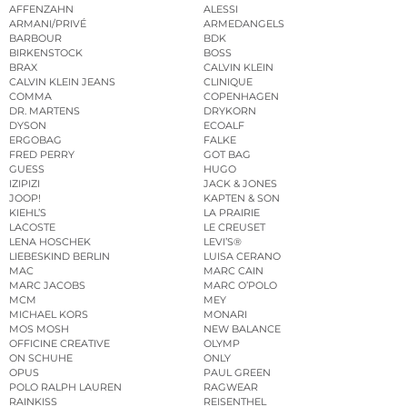
AFFENZAHN
ALESSI
ARMANI/PRIVÉ
ARMEDANGELS
BARBOUR
BDK
BIRKENSTOCK
BOSS
BRAX
CALVIN KLEIN
CALVIN KLEIN JEANS
CLINIQUE
COMMA
COPENHAGEN
DR. MARTENS
DRYKORN
DYSON
ECOALF
ERGOBAG
FALKE
FRED PERRY
GOT BAG
GUESS
HUGO
IZIPIZI
JACK & JONES
JOOP!
KAPTEN & SON
KIEHL’S
LA PRAIRIE
LACOSTE
LE CREUSET
LENA HOSCHEK
LEVI’S®
LIEBESKIND BERLIN
LUISA CERANO
MAC
MARC CAIN
MARC JACOBS
MARC O’POLO
MCM
MEY
MICHAEL KORS
MONARI
MOS MOSH
NEW BALANCE
OFFICINE CREATIVE
OLYMP
ON SCHUHE
ONLY
OPUS
PAUL GREEN
POLO RALPH LAUREN
RAGWEAR
RAINKISS
REISENTHEL