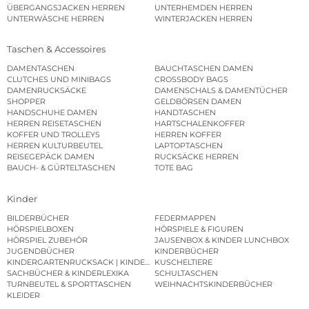
ÜBERGANGSJACKEN HERREN
UNTERHEMDEN HERREN
UNTERWÄSCHE HERREN
WINTERJACKEN HERREN
Taschen & Accessoires
DAMENTASCHEN
BAUCHTASCHEN DAMEN
CLUTCHES UND MINIBAGS
CROSSBODY BAGS
DAMENRUCKSÄCKE
DAMENSCHALS & DAMENTÜCHER
SHOPPER
GELDBÖRSEN DAMEN
HANDSCHUHE DAMEN
HANDTASCHEN
HERREN REISETASCHEN
HARTSCHALENKOFFER
KOFFER UND TROLLEYS
HERREN KOFFER
HERREN KULTURBEUTEL
LAPTOPTASCHEN
REISEGEPÄCK DAMEN
RUCKSÄCKE HERREN
BAUCH- & GÜRTELTASCHEN
TOTE BAG
Kinder
BILDERBÜCHER
FEDERMAPPEN
HÖRSPIELBOXEN
HÖRSPIELE & FIGUREN
HÖRSPIEL ZUBEHÖR
JAUSENBOX & KINDER LUNCHBOX
JUGENDBÜCHER
KINDERBÜCHER
KINDERGARTENRUCKSACK | KINDERGARTENBEUTEL
KUSCHELTIERE
SACHBÜCHER & KINDERLEXIKA
SCHULTASCHEN
TURNBEUTEL & SPORTTASCHEN
WEIHNACHTSKINDERBÜCHER
KLEIDER