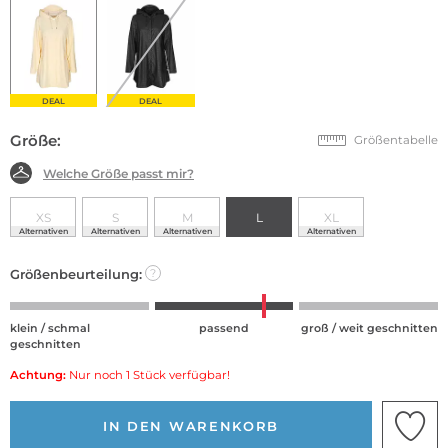
DEAL
DEAL
Größe:
Größentabelle
Welche Größe passt mir?
XS
S
M
L
XL
Alternativen
Alternativen
Alternativen
Alternativen
Größenbeurteilung:
?
klein / schmal
passend
groß / weit geschnitten
geschnitten
Achtung:
Nur noch 1 Stück verfügbar!
IN DEN WARENKORB