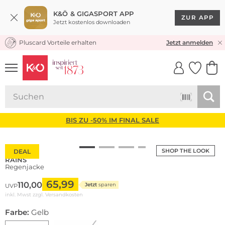
K&Ö & GIGASPORT APP
ZUR APP
Jetzt kostenlos downloaden
Pluscard Vorteile erhalten
KOSTENLOSER VERSAND* & RÜCKVERSAND
Jetzt anmelden
UNSERE APP
CLICK &
CLICK &
COLLECT
RESERVE
BIS ZU -50% IM FINAL SALE
SHOP THE LOOK
DEAL
RAINS
Regenjacke
65,99
110,00
Jetzt
sparen
UVP
inkl. Mwst zzgl.
Versandkosten
Farbe:
Gelb