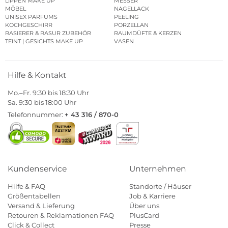
LIPPEN MAKE UP
MESSER
MÖBEL
NAGELLACK
UNISEX PARFUMS
PEELING
KOCHGESCHIRR
PORZELLAN
RASIERER & RASUR ZUBEHÖR
RAUMDÜFTE & KERZEN
TEINT | GESICHTS MAKE UP
VASEN
Hilfe & Kontakt
Mo.–Fr. 9:30 bis 18:30 Uhr
Sa. 9:30 bis 18:00 Uhr
Telefonnummer:
+ 43 316 / 870-0
Kundenservice
Unternehmen
Hilfe & FAQ
Standorte / Häuser
Größentabellen
Job & Karriere
Versand & Lieferung
Über uns
Retouren & Reklamationen FAQ
PlusCard
Click & Collect
Presse