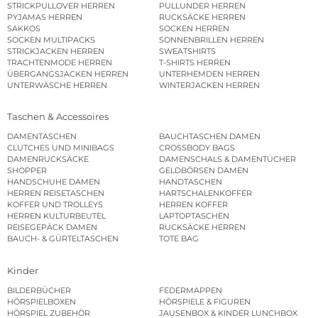
STRICKPULLOVER HERREN
PULLUNDER HERREN
PYJAMAS HERREN
RUCKSÄCKE HERREN
SAKKOS
SOCKEN HERREN
SOCKEN MULTIPACKS
SONNENBRILLEN HERREN
STRICKJACKEN HERREN
SWEATSHIRTS
TRACHTENMODE HERREN
T-SHIRTS HERREN
ÜBERGANGSJACKEN HERREN
UNTERHEMDEN HERREN
UNTERWÄSCHE HERREN
WINTERJACKEN HERREN
Taschen & Accessoires
DAMENTASCHEN
BAUCHTASCHEN DAMEN
CLUTCHES UND MINIBAGS
CROSSBODY BAGS
DAMENRUCKSÄCKE
DAMENSCHALS & DAMENTÜCHER
SHOPPER
GELDBÖRSEN DAMEN
HANDSCHUHE DAMEN
HANDTASCHEN
HERREN REISETASCHEN
HARTSCHALENKOFFER
KOFFER UND TROLLEYS
HERREN KOFFER
HERREN KULTURBEUTEL
LAPTOPTASCHEN
REISEGEPÄCK DAMEN
RUCKSÄCKE HERREN
BAUCH- & GÜRTELTASCHEN
TOTE BAG
Kinder
BILDERBÜCHER
FEDERMAPPEN
HÖRSPIELBOXEN
HÖRSPIELE & FIGUREN
HÖRSPIEL ZUBEHÖR
JAUSENBOX & KINDER LUNCHBOX