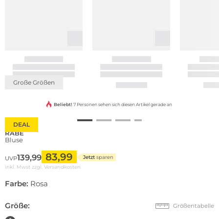
Große Größen
Beliebt!
7 Personen sehen sich diesen Artikel gerade an
DEAL
RABE
Bluse
83,99
139,99
Jetzt
sparen
UVP
inkl. Mwst zzgl.
Versandkosten
Farbe:
Rosa
Größe:
Größentabelle