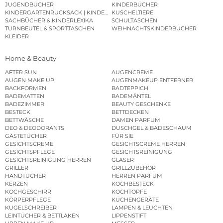
JUGENDBÜCHER
KINDERBÜCHER
KINDERGARTENRUCKSACK | KINDERGARTENBEUTEL
KUSCHELTIERE
SACHBÜCHER & KINDERLEXIKA
SCHULTASCHEN
TURNBEUTEL & SPORTTASCHEN
WEIHNACHTSKINDERBÜCHER
KLEIDER
Home & Beauty
AFTER SUN
AUGENCREME
AUGEN MAKE UP
AUGENMAKEUP ENTFERNER
BACKFORMEN
BADTEPPICH
BADEMATTEN
BADEMÄNTEL
BADEZIMMER
BEAUTY GESCHENKE
BESTECK
BETTDECKEN
BETTWÄSCHE
DAMEN PARFUM
DEO & DEODORANTS
DUSCHGEL & BADESCHAUM
GÄSTETÜCHER
FÜR SIE
GESICHTSCREME
GESICHTSCREME HERREN
GESICHTSPFLEGE
GESICHTSREINIGUNG
GESICHTSREINIGUNG HERREN
GLÄSER
GRILLER
GRILLZUBEHÖR
HANDTÜCHER
HERREN PARFUM
KERZEN
KOCHBESTECK
KOCHGESCHIRR
KOCHTÖPFE
KÖRPERPFLEGE
KÜCHENGERÄTE
KUGELSCHREIBER
LAMPEN & LEUCHTEN
LEINTÜCHER & BETTLAKEN
LIPPENSTIFT