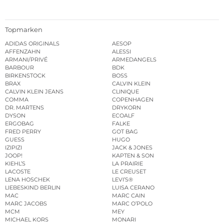
Topmarken
ADIDAS ORIGINALS
AESOP
AFFENZAHN
ALESSI
ARMANI/PRIVÉ
ARMEDANGELS
BARBOUR
BDK
BIRKENSTOCK
BOSS
BRAX
CALVIN KLEIN
CALVIN KLEIN JEANS
CLINIQUE
COMMA
COPENHAGEN
DR. MARTENS
DRYKORN
DYSON
ECOALF
ERGOBAG
FALKE
FRED PERRY
GOT BAG
GUESS
HUGO
IZIPIZI
JACK & JONES
JOOP!
KAPTEN & SON
KIEHL’S
LA PRAIRIE
LACOSTE
LE CREUSET
LENA HOSCHEK
LEVI’S®
LIEBESKIND BERLIN
LUISA CERANO
MAC
MARC CAIN
MARC JACOBS
MARC O’POLO
MCM
MEY
MICHAEL KORS
MONARI