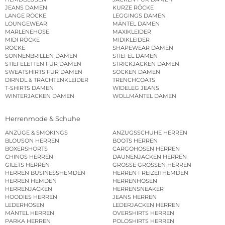
JEANS DAMEN
KURZE RÖCKE
LANGE RÖCKE
LEGGINGS DAMEN
LOUNGEWEAR
MÄNTEL DAMEN
MARLENEHOSE
MAXIKLEIDER
MIDI RÖCKE
MIDIKLEIDER
RÖCKE
SHAPEWEAR DAMEN
SONNENBRILLEN DAMEN
STIEFEL DAMEN
STIEFELETTEN FÜR DAMEN
STRICKJACKEN DAMEN
SWEATSHIRTS FÜR DAMEN
SOCKEN DAMEN
DIRNDL & TRACHTENKLEIDER
TRENCHCOATS
T-SHIRTS DAMEN
WIDELEG JEANS
WINTERJACKEN DAMEN
WOLLMÄNTEL DAMEN
Herrenmode & Schuhe
ANZÜGE & SMOKINGS
ANZUGSSCHUHE HERREN
BLOUSON HERREN
BOOTS HERREN
BOXERSHORTS
CARGOHOSEN HERREN
CHINOS HERREN
DAUNENJACKEN HERREN
GILETS HERREN
GROSSE GRÖSSEN HERREN
HERREN BUSINESSHEMDEN
HERREN FREIZEITHEMDEN
HERREN HEMDEN
HERRENHOSEN
HERRENJACKEN
HERRENSNEAKER
HOODIES HERREN
JEANS HERREN
LEDERHOSEN
LEDERJACKEN HERREN
MÄNTEL HERREN
OVERSHIRTS HERREN
PARKA HERREN
POLOSHIRTS HERREN