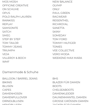
MOS MOSH
NEW BALANCE
OFFICINE CREATIVE
OLYMP
ON SCHUHE
ONLY
OPUS
PAUL GREEN
POLO RALPH LAUREN
RAGWEAR
RAINKISS
REISENTHEL
REPLAY
RICHROYAL
SAMSONITE
SANETTA
SATCH
SKINY
SMEG
SOMEDAY
STEP BY STEP
TOM FORD
TOM TAILOR
TOMMY HILFIGER
TOMMY JEANS
TONIES
TRIUMPH
VEE COLLECTIVE
VEJA
VERO MODA
VILLEROY & BOCH
WEEKEND MAX MARA
WMF
Damenmode & Schuhe
BALLOON / BARREL JEANS
BHS
BIKINIS
BLAZER FÜR DAMEN
BLUSEN
BOOTS
CAPES
CHELSEABOOTS
DAMENHOSEN
DAMENKLEIDER
DAMENPULLOVER
DAUNENMÄNTEL DAMEN
DIRNDLBLUSEN
GROSSE GRÖSSEN DAMEN
HEMDBLUSEN
JACKEN FÜR DAMEN