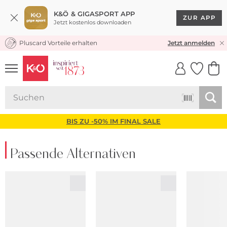
K&Ö & GIGASPORT APP
ZUR APP
Jetzt kostenlos downloaden
Pluscard Vorteile erhalten
KOSTENLOSER VERSAND* & RÜCKVERSAND
Jetzt anmelden
UNSERE APP
CLICK &
CLICK &
COLLECT
RESERVE
BIS ZU -50% IM FINAL SALE
Passende Alternativen