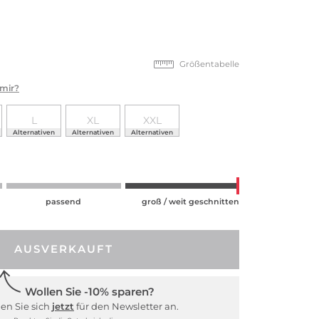
Größentabelle
 mir?
L
XL
XXL
Alternativen
Alternativen
Alternativen
passend
groß / weit geschnitten
AUSVERKAUFT
Wollen Sie -10% sparen?
en Sie sich
jetzt
für den Newsletter an.