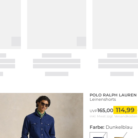
POLO RALPH LAUREN
Leinenshorts
114,99
165,00
UVP
inkl. Mwst zzgl.
Versandkosten
Farbe:
Dunkelblau