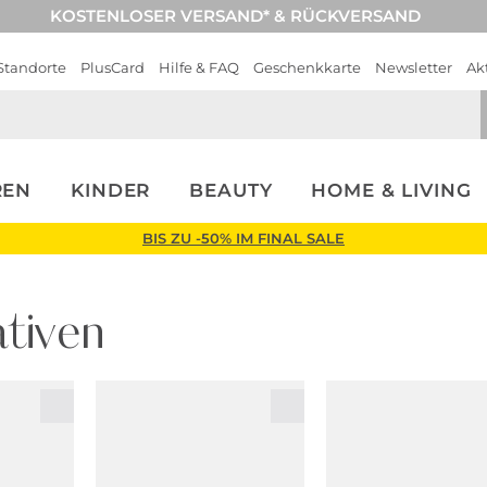
KOSTENLOSER VERSAND* & RÜCKVERSAND
Standorte
PlusCard
Hilfe & FAQ
Geschenkkarte
Newsletter
Ak
REN
KINDER
BEAUTY
HOME & LIVING
BIS ZU -50% IM FINAL SALE
tiven