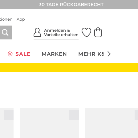
30 TAGE RÜCKGABERECHT
tionen
App
Anmelden &
Vorteile erhalten
SALE
MARKEN
MEHR K&Ö
NACH