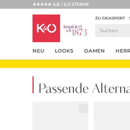
★★★★★ 4,8 / 5,0 STERNE
ZU GIGASPORT
FASHION-
UNSERE APP
CLICK &
CLICK &
TRENDS
COLLECT
RESERVE
NEU
LOOKS
DAMEN
HER
Passende Alterna