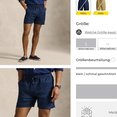
DEAL
DEAL
Größe:
Welche Größe passt
S
M
Alternativen
Alternativen
Größenbeurteilung:
?
klein / schmal geschnitten
Meld