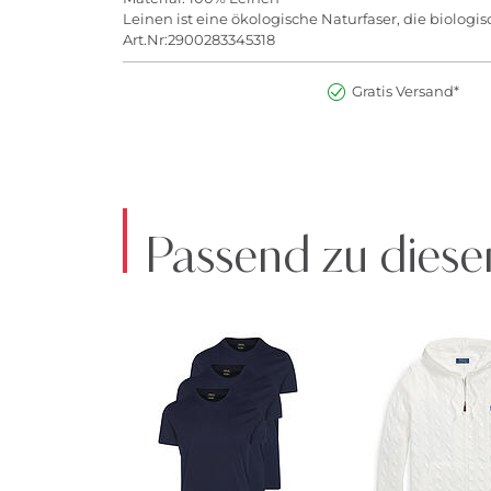
Leinen ist eine ökologische Naturfaser, die biolog
Art.Nr:2900283345318
Gratis Versand*
Passend zu diese