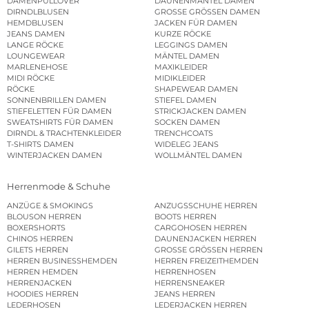
DAMENPULLOVER
DAUNENMÄNTEL DAMEN
DIRNDLBLUSEN
GROSSE GRÖSSEN DAMEN
HEMDBLUSEN
JACKEN FÜR DAMEN
JEANS DAMEN
KURZE RÖCKE
LANGE RÖCKE
LEGGINGS DAMEN
LOUNGEWEAR
MÄNTEL DAMEN
MARLENEHOSE
MAXIKLEIDER
MIDI RÖCKE
MIDIKLEIDER
RÖCKE
SHAPEWEAR DAMEN
SONNENBRILLEN DAMEN
STIEFEL DAMEN
STIEFELETTEN FÜR DAMEN
STRICKJACKEN DAMEN
SWEATSHIRTS FÜR DAMEN
SOCKEN DAMEN
DIRNDL & TRACHTENKLEIDER
TRENCHCOATS
T-SHIRTS DAMEN
WIDELEG JEANS
WINTERJACKEN DAMEN
WOLLMÄNTEL DAMEN
Herrenmode & Schuhe
ANZÜGE & SMOKINGS
ANZUGSSCHUHE HERREN
BLOUSON HERREN
BOOTS HERREN
BOXERSHORTS
CARGOHOSEN HERREN
CHINOS HERREN
DAUNENJACKEN HERREN
GILETS HERREN
GROSSE GRÖSSEN HERREN
HERREN BUSINESSHEMDEN
HERREN FREIZEITHEMDEN
HERREN HEMDEN
HERRENHOSEN
HERRENJACKEN
HERRENSNEAKER
HOODIES HERREN
JEANS HERREN
LEDERHOSEN
LEDERJACKEN HERREN