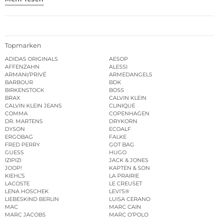
Topmarken
ADIDAS ORIGINALS
AESOP
AFFENZAHN
ALESSI
ARMANI/PRIVÉ
ARMEDANGELS
BARBOUR
BDK
BIRKENSTOCK
BOSS
BRAX
CALVIN KLEIN
CALVIN KLEIN JEANS
CLINIQUE
COMMA
COPENHAGEN
DR. MARTENS
DRYKORN
DYSON
ECOALF
ERGOBAG
FALKE
FRED PERRY
GOT BAG
GUESS
HUGO
IZIPIZI
JACK & JONES
JOOP!
KAPTEN & SON
KIEHL’S
LA PRAIRIE
LACOSTE
LE CREUSET
LENA HOSCHEK
LEVI’S®
LIEBESKIND BERLIN
LUISA CERANO
MAC
MARC CAIN
MARC JACOBS
MARC O’POLO