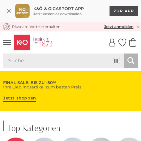
K&Ö & GIGASPORT APP
ZUR APP
Jetzt kostenlos downloaden
Pluscard Vorteile erhalten
KOSTENLOSER VERSAND* & RÜCKVERSAND
Jetzt anmelden
UNSERE APP
CLICK &
CLICK &
COLLECT
RESERVE
FINAL SALE: BIS ZU -50%
Ihre Lieblingsartikel zum besten Preis
Jetzt shoppen
Top Kategorien