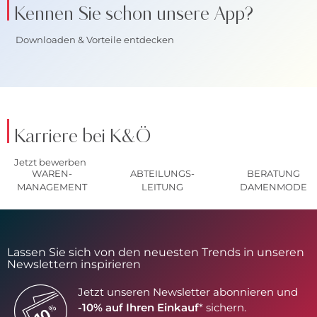
Kennen Sie schon unsere App?
Downloaden & Vorteile entdecken
Karriere bei K&Ö
Jetzt bewerben
WAREN-
ABTEILUNGS-
BERATUNG
MANAGEMENT
LEITUNG
DAMENMODE
Lassen Sie sich von den neuesten Trends in unseren
Newslettern inspirieren
Jetzt unseren Newsletter abonnieren und
-10% auf Ihren Einkauf
* sichern.