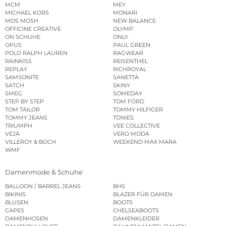
MCM
MEY
MICHAEL KORS
MONARI
MOS MOSH
NEW BALANCE
OFFICINE CREATIVE
OLYMP
ON SCHUHE
ONLY
OPUS
PAUL GREEN
POLO RALPH LAUREN
RAGWEAR
RAINKISS
REISENTHEL
REPLAY
RICHROYAL
SAMSONITE
SANETTA
SATCH
SKINY
SMEG
SOMEDAY
STEP BY STEP
TOM FORD
TOM TAILOR
TOMMY HILFIGER
TOMMY JEANS
TONIES
TRIUMPH
VEE COLLECTIVE
VEJA
VERO MODA
VILLEROY & BOCH
WEEKEND MAX MARA
WMF
Damenmode & Schuhe
BALLOON / BARREL JEANS
BHS
BIKINIS
BLAZER FÜR DAMEN
BLUSEN
BOOTS
CAPES
CHELSEABOOTS
DAMENHOSEN
DAMENKLEIDER