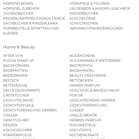
HÖRSPIELBOXEN
HÖRSPIELE & FIGUREN
HÖRSPIEL ZUBEHÖR
JAUSENBOX & KINDER LUNCHBOX
JUGENDBÜCHER
KINDERBÜCHER
KINDERGARTENRUCKSACK | KINDERGARTENBEUTEL
KUSCHELTIERE
SACHBÜCHER & KINDERLEXIKA
SCHULTASCHEN
TURNBEUTEL & SPORTTASCHEN
WEIHNACHTSKINDERBÜCHER
KLEIDER
Home & Beauty
AFTER SUN
AUGENCREME
AUGEN MAKE UP
AUGENMAKEUP ENTFERNER
BACKFORMEN
BADTEPPICH
BADEMATTEN
BADEMÄNTEL
BADEZIMMER
BEAUTY GESCHENKE
BESTECK
BETTDECKEN
BETTWÄSCHE
DAMEN PARFUM
DEO & DEODORANTS
DUSCHGEL & BADESCHAUM
GÄSTETÜCHER
FÜR SIE
GESICHTSCREME
GESICHTSCREME HERREN
GESICHTSPFLEGE
GESICHTSREINIGUNG
GESICHTSREINIGUNG HERREN
GLÄSER
GRILLER
GRILLZUBEHÖR
HANDTÜCHER
HERREN PARFUM
KERZEN
KOCHBESTECK
KOCHGESCHIRR
KOCHTÖPFE
KÖRPERPFLEGE
KÜCHENGERÄTE