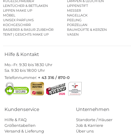
KUGELSCHREIBER
LAMPEN & LEUCHTEN
LEINTÜCHER & BETTLAKEN
LIPPENSTIFT
LIPPEN MAKE UP
MESSER
MÖBEL
NAGELLACK
UNISEX PARFUMS
PEELING
KOCHGESCHIRR
PORZELLAN
RASIERER & RASUR ZUBEHÖR
RAUMDÜFTE & KERZEN
TEINT | GESICHTS MAKE UP
VASEN
Hilfe & Kontakt
Mo.–Fr. 9:30 bis 18:30 Uhr
Sa. 9:30 bis 18:00 Uhr
Telefonnummer:
+ 43 316 / 870-0
Kundenservice
Unternehmen
Hilfe & FAQ
Standorte / Häuser
Größentabellen
Job & Karriere
Versand & Lieferung
Über uns