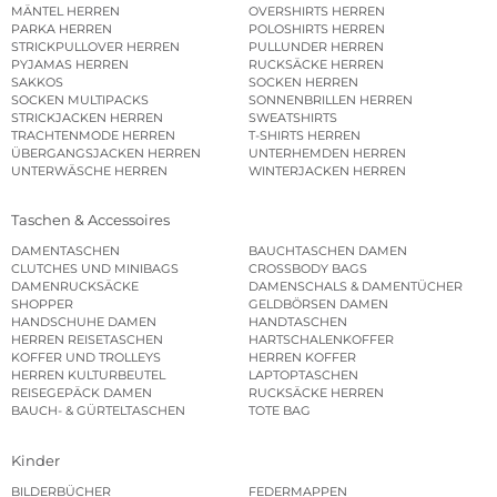
MÄNTEL HERREN
OVERSHIRTS HERREN
PARKA HERREN
POLOSHIRTS HERREN
STRICKPULLOVER HERREN
PULLUNDER HERREN
PYJAMAS HERREN
RUCKSÄCKE HERREN
SAKKOS
SOCKEN HERREN
SOCKEN MULTIPACKS
SONNENBRILLEN HERREN
STRICKJACKEN HERREN
SWEATSHIRTS
TRACHTENMODE HERREN
T-SHIRTS HERREN
ÜBERGANGSJACKEN HERREN
UNTERHEMDEN HERREN
UNTERWÄSCHE HERREN
WINTERJACKEN HERREN
Taschen & Accessoires
DAMENTASCHEN
BAUCHTASCHEN DAMEN
CLUTCHES UND MINIBAGS
CROSSBODY BAGS
DAMENRUCKSÄCKE
DAMENSCHALS & DAMENTÜCHER
SHOPPER
GELDBÖRSEN DAMEN
HANDSCHUHE DAMEN
HANDTASCHEN
HERREN REISETASCHEN
HARTSCHALENKOFFER
KOFFER UND TROLLEYS
HERREN KOFFER
HERREN KULTURBEUTEL
LAPTOPTASCHEN
REISEGEPÄCK DAMEN
RUCKSÄCKE HERREN
BAUCH- & GÜRTELTASCHEN
TOTE BAG
Kinder
BILDERBÜCHER
FEDERMAPPEN