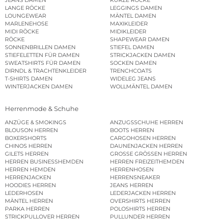
JEANS DAMEN
KURZE RÖCKE
LANGE RÖCKE
LEGGINGS DAMEN
LOUNGEWEAR
MÄNTEL DAMEN
MARLENEHOSE
MAXIKLEIDER
MIDI RÖCKE
MIDIKLEIDER
RÖCKE
SHAPEWEAR DAMEN
SONNENBRILLEN DAMEN
STIEFEL DAMEN
STIEFELETTEN FÜR DAMEN
STRICKJACKEN DAMEN
SWEATSHIRTS FÜR DAMEN
SOCKEN DAMEN
DIRNDL & TRACHTENKLEIDER
TRENCHCOATS
T-SHIRTS DAMEN
WIDELEG JEANS
WINTERJACKEN DAMEN
WOLLMÄNTEL DAMEN
Herrenmode & Schuhe
ANZÜGE & SMOKINGS
ANZUGSSCHUHE HERREN
BLOUSON HERREN
BOOTS HERREN
BOXERSHORTS
CARGOHOSEN HERREN
CHINOS HERREN
DAUNENJACKEN HERREN
GILETS HERREN
GROSSE GRÖSSEN HERREN
HERREN BUSINESSHEMDEN
HERREN FREIZEITHEMDEN
HERREN HEMDEN
HERRENHOSEN
HERRENJACKEN
HERRENSNEAKER
HOODIES HERREN
JEANS HERREN
LEDERHOSEN
LEDERJACKEN HERREN
MÄNTEL HERREN
OVERSHIRTS HERREN
PARKA HERREN
POLOSHIRTS HERREN
STRICKPULLOVER HERREN
PULLUNDER HERREN