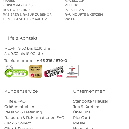
MÖBEL
NAGELLACK
UNISEX PARFUMS
PEELING
KOCHGESCHIRR
PORZELLAN
RASIERER & RASUR ZUBEHÖR
RAUMDÜFTE & KERZEN
TEINT | GESICHTS MAKE UP
VASEN
Hilfe & Kontakt
Mo.–Fr. 9:30 bis 18:30 Uhr
Sa. 9:30 bis 18:00 Uhr
Telefonnummer:
+ 43 316 / 870-0
Kundenservice
Unternehmen
Hilfe & FAQ
Standorte / Häuser
Größentabellen
Job & Karriere
Versand & Lieferung
Über uns
Retouren & Reklamationen FAQ
PlusCard
Click & Collect
Presse
Click & Reserve
Newsletter