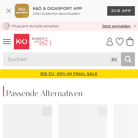
K&Ö & GIGASPORT APP
ZUR APP
Jetzt kostenlos downloaden
Pluscard Vorteile erhalten
KOSTENLOSER VERSAND* & RÜCKVERSAND
Jetzt anmelden
UNSERE APP
CLICK &
CLICK &
COLLECT
RESERVE
BIS ZU -50% IM FINAL SALE
Passende Alternativen