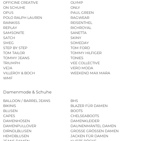
OFFICINE CREATIVE
OLYMP
ON SCHUHE
ONLY
OPUS
PAUL GREEN
POLO RALPH LAUREN
RAGWEAR
RAINKISS
REISENTHEL
REPLAY
RICHROYAL
SAMSONITE
SANETTA
SATCH
SKINY
SMEG
SOMEDAY
STEP BY STEP
TOM FORD
TOM TAILOR
TOMMY HILFIGER
TOMMY JEANS
TONIES
TRIUMPH
VEE COLLECTIVE
VEJA
VERO MODA
VILLEROY & BOCH
WEEKEND MAX MARA
WMF
Damenmode & Schuhe
BALLOON / BARREL JEANS
BHS
BIKINIS
BLAZER FÜR DAMEN
BLUSEN
BOOTS
CAPES
CHELSEABOOTS
DAMENHOSEN
DAMENKLEIDER
DAMENPULLOVER
DAUNENMÄNTEL DAMEN
DIRNDLBLUSEN
GROSSE GRÖSSEN DAMEN
HEMDBLUSEN
JACKEN FÜR DAMEN