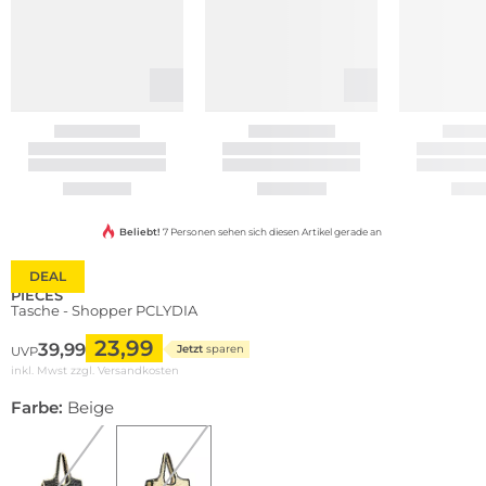
Beliebt!
7 Personen sehen sich diesen Artikel gerade an
DEAL
PIECES
Tasche - Shopper PCLYDIA
23,99
39,99
Jetzt
sparen
UVP
inkl. Mwst zzgl.
Versandkosten
Farbe:
Beige