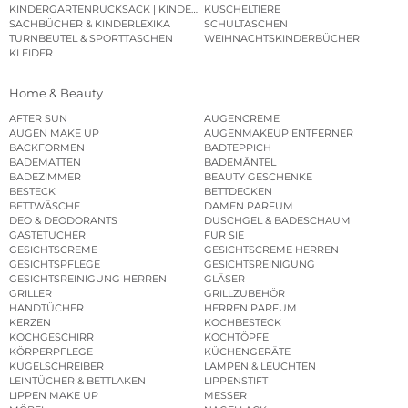
KINDERGARTENRUCKSACK | KINDERGARTENBEUTEL
KUSCHELTIERE
SACHBÜCHER & KINDERLEXIKA
SCHULTASCHEN
TURNBEUTEL & SPORTTASCHEN
WEIHNACHTSKINDERBÜCHER
KLEIDER
Home & Beauty
AFTER SUN
AUGENCREME
AUGEN MAKE UP
AUGENMAKEUP ENTFERNER
BACKFORMEN
BADTEPPICH
BADEMATTEN
BADEMÄNTEL
BADEZIMMER
BEAUTY GESCHENKE
BESTECK
BETTDECKEN
BETTWÄSCHE
DAMEN PARFUM
DEO & DEODORANTS
DUSCHGEL & BADESCHAUM
GÄSTETÜCHER
FÜR SIE
GESICHTSCREME
GESICHTSCREME HERREN
GESICHTSPFLEGE
GESICHTSREINIGUNG
GESICHTSREINIGUNG HERREN
GLÄSER
GRILLER
GRILLZUBEHÖR
HANDTÜCHER
HERREN PARFUM
KERZEN
KOCHBESTECK
KOCHGESCHIRR
KOCHTÖPFE
KÖRPERPFLEGE
KÜCHENGERÄTE
KUGELSCHREIBER
LAMPEN & LEUCHTEN
LEINTÜCHER & BETTLAKEN
LIPPENSTIFT
LIPPEN MAKE UP
MESSER