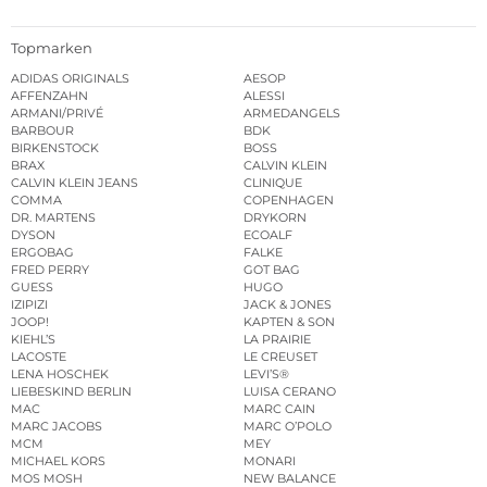
Topmarken
ADIDAS ORIGINALS
AESOP
AFFENZAHN
ALESSI
ARMANI/PRIVÉ
ARMEDANGELS
BARBOUR
BDK
BIRKENSTOCK
BOSS
BRAX
CALVIN KLEIN
CALVIN KLEIN JEANS
CLINIQUE
COMMA
COPENHAGEN
DR. MARTENS
DRYKORN
DYSON
ECOALF
ERGOBAG
FALKE
FRED PERRY
GOT BAG
GUESS
HUGO
IZIPIZI
JACK & JONES
JOOP!
KAPTEN & SON
KIEHL’S
LA PRAIRIE
LACOSTE
LE CREUSET
LENA HOSCHEK
LEVI’S®
LIEBESKIND BERLIN
LUISA CERANO
MAC
MARC CAIN
MARC JACOBS
MARC O’POLO
MCM
MEY
MICHAEL KORS
MONARI
MOS MOSH
NEW BALANCE