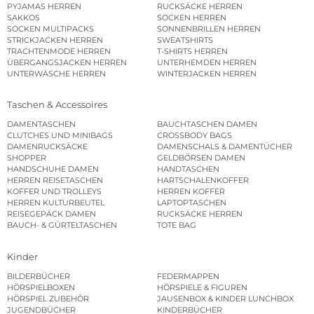
PYJAMAS HERREN
RUCKSÄCKE HERREN
SAKKOS
SOCKEN HERREN
SOCKEN MULTIPACKS
SONNENBRILLEN HERREN
STRICKJACKEN HERREN
SWEATSHIRTS
TRACHTENMODE HERREN
T-SHIRTS HERREN
ÜBERGANGSJACKEN HERREN
UNTERHEMDEN HERREN
UNTERWÄSCHE HERREN
WINTERJACKEN HERREN
Taschen & Accessoires
DAMENTASCHEN
BAUCHTASCHEN DAMEN
CLUTCHES UND MINIBAGS
CROSSBODY BAGS
DAMENRUCKSÄCKE
DAMENSCHALS & DAMENTÜCHER
SHOPPER
GELDBÖRSEN DAMEN
HANDSCHUHE DAMEN
HANDTASCHEN
HERREN REISETASCHEN
HARTSCHALENKOFFER
KOFFER UND TROLLEYS
HERREN KOFFER
HERREN KULTURBEUTEL
LAPTOPTASCHEN
REISEGEPÄCK DAMEN
RUCKSÄCKE HERREN
BAUCH- & GÜRTELTASCHEN
TOTE BAG
Kinder
BILDERBÜCHER
FEDERMAPPEN
HÖRSPIELBOXEN
HÖRSPIELE & FIGUREN
HÖRSPIEL ZUBEHÖR
JAUSENBOX & KINDER LUNCHBOX
JUGENDBÜCHER
KINDERBÜCHER