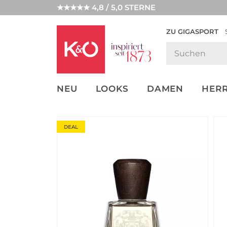
★★★★★ 4,8 / 5,0 STERNE
ZU GIGASPORT
FASHION-
UNSERE APP
CLICK &
CLICK &
TRENDS
COLLECT
RESERVE
NEU
LOOKS
DAMEN
HER
DEAL