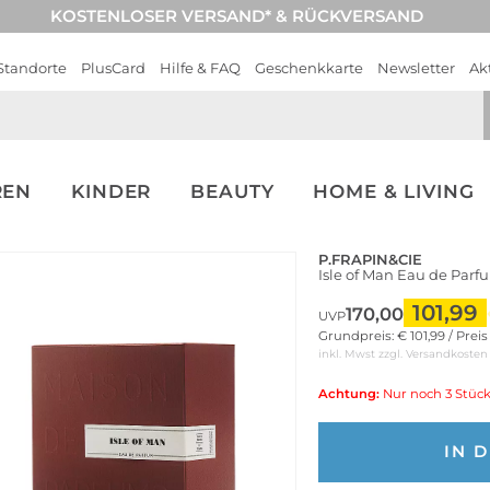
KOSTENLOSER VERSAND* & RÜCKVERSAND
Standorte
PlusCard
Hilfe & FAQ
Geschenkkarte
Newsletter
Ak
REN
KINDER
BEAUTY
HOME & LIVING
P.FRAPIN&CIE
Isle of Man Eau de Par
101,99
170,00
UVP
Grundpreis: € 101,99 / Prei
inkl. Mwst zzgl.
Versandkosten
Achtung:
Nur noch 3 Stück
IN 