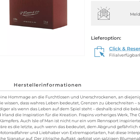
Meld
Lieferoption:
Click & Rese
Filialverfügba
Herstellerinformationen
t, eine Hommage an die Furchtlosen und Unerschrockenen, an diejenige
 wissen, dass wahres Leben bedeutet, Grenzen zu überschreiten – so 
ndiger als wenn das Leben auf dem Spiel steht – deshalb sind die 
rland die Inspiration für die Kreation. Frapins vorheriges Werk, The
mpfers. Auch Isle of Man ist nicht nur ein vom Rennsport inspirierte
 wäre es die letzte, auch wenn das bedeutet, dem Abgrund gefährlich
r Motorradfahrer und Liebhaber von Extremsportarten, hat diese Inter
ische Signatur auf. Der zitrische Auftakt, gefolgt von salzigen Blum