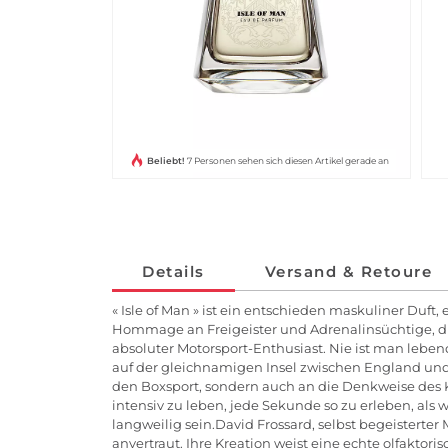
Beliebt!
7 Personen sehen sich diesen Artikel gerade an
Details
Versand & Retoure
« Isle of Man » ist ein entschieden maskuliner Duf
Hommage an Freigeister und Adrenalinsüchtige, die
absoluter Motorsport-Enthusiast. Nie ist man lebe
auf der gleichnamigen Insel zwischen England und I
den Boxsport, sondern auch an die Denkweise des Kä
intensiv zu leben, jede Sekunde so zu erleben, als
langweilig sein.David Frossard, selbst begeisterte
anvertraut. Ihre Kreation weist eine echte olfaktor