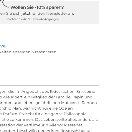
Wollen Sie -10% sparen?
en Sie sich
jetzt
für den Newsletter an.
Beachten Sie die Gutscheinbedingungen.
rve
rkeiten anzeigen & reservieren
n, die im Angesicht des Todes lachen. Er ist eine
wie Albert, ein Mitglied der Familie Frapin und
bekannten und lebensgefährlichen Motocross-Rennen
 Orchid Man, war nicht nur eine Ode an
s Parfum. Es steht für eine ganze Philosophie:
 nahe zu kommen. Das Leben sollte alles andere als
pretation der Parfumeurin Aliénor Massenet
enakkorden, beschwört den Adrenalinrausch herauf,