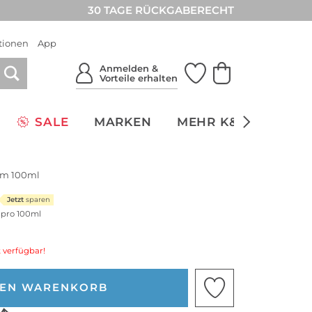
30 TAGE RÜCKGABERECHT
tionen
App
Anmelden &
Vorteile erhalten
SALE
MARKEN
MEHR K&Ö
NACH
fum 100ml
Jetzt
sparen
s pro 100ml
 verfügbar!
DEN WARENKORB