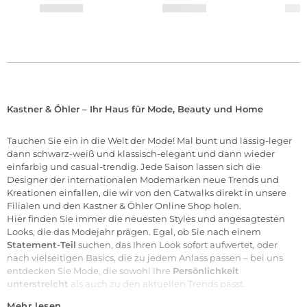
Kastner & Öhler – Ihr Haus für Mode, Beauty und Home
Tauchen Sie ein in die Welt der
Mode
! Mal bunt und lässig-leger
dann schwarz-weiß und klassisch-elegant und dann wieder
einfarbig und casual-trendig. Jede Saison lassen sich die
Designer der internationalen
Modemarken
neue Trends und
Kreationen einfallen, die wir von den Catwalks direkt in unsere
Filialen
und den Kastner & Öhler Online Shop holen.
Hier finden Sie immer die neuesten Styles und angesagtesten
Looks, die das Modejahr prägen. Egal, ob Sie nach einem
Statement-Teil
suchen, das Ihren Look sofort aufwertet, oder
nach vielseitigen Basics, die zu jedem Anlass passen – bei uns
entdecken Sie Mode, die sowohl Ihre
Persönlichkeit
unterstreicht
als auch zu den aktuellen Trends passt.
Mehr lesen