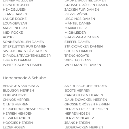
DAMENPULLOVER
DAUNENMÄNTEL DAMEN
DIRNDLBLUSEN
GROSSE GRÖSSEN DAMEN
HEMDBLUSEN
JACKEN FÜR DAMEN
JEANS DAMEN
KURZE RÖCKE
LANGE RÖCKE
LEGGINGS DAMEN
LOUNGEWEAR
MÄNTEL DAMEN
MARLENEHOSE
MAXIKLEIDER
MIDI RÖCKE
MIDIKLEIDER
RÖCKE
SHAPEWEAR DAMEN
SONNENBRILLEN DAMEN
STIEFEL DAMEN
STIEFELETTEN FÜR DAMEN
STRICKJACKEN DAMEN
SWEATSHIRTS FÜR DAMEN
SOCKEN DAMEN
DIRNDL & TRACHTENKLEIDER
TRENCHCOATS
T-SHIRTS DAMEN
WIDELEG JEANS
WINTERJACKEN DAMEN
WOLLMÄNTEL DAMEN
Herrenmode & Schuhe
ANZÜGE & SMOKINGS
ANZUGSSCHUHE HERREN
BLOUSON HERREN
BOOTS HERREN
BOXERSHORTS
CARGOHOSEN HERREN
CHINOS HERREN
DAUNENJACKEN HERREN
GILETS HERREN
GROSSE GRÖSSEN HERREN
HERREN BUSINESSHEMDEN
HERREN FREIZEITHEMDEN
HERREN HEMDEN
HERRENHOSEN
HERRENJACKEN
HERRENSNEAKER
HOODIES HERREN
JEANS HERREN
LEDERHOSEN
LEDERJACKEN HERREN