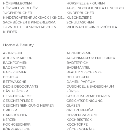
HÖRSPIELBOXEN
HÖRSPIELE & FIGUREN
HÖRSPIEL ZUBEHÖR
JAUSENBOX & KINDER LUNCHBOX
JUGENDBÜCHER
KINDERBÜCHER
KINDERGARTENRUCKSACK | KINDERGARTENBEUTEL
KUSCHELTIERE
SACHBÜCHER & KINDERLEXIKA
SCHULTASCHEN
TURNBEUTEL & SPORTTASCHEN
WEIHNACHTSKINDERBÜCHER
KLEIDER
Home & Beauty
AFTER SUN
AUGENCREME
AUGEN MAKE UP
AUGENMAKEUP ENTFERNER
BACKFORMEN
BADTEPPICH
BADEMATTEN
BADEMÄNTEL
BADEZIMMER
BEAUTY GESCHENKE
BESTECK
BETTDECKEN
BETTWÄSCHE
DAMEN PARFUM
DEO & DEODORANTS
DUSCHGEL & BADESCHAUM
GÄSTETÜCHER
FÜR SIE
GESICHTSCREME
GESICHTSCREME HERREN
GESICHTSPFLEGE
GESICHTSREINIGUNG
GESICHTSREINIGUNG HERREN
GLÄSER
GRILLER
GRILLZUBEHÖR
HANDTÜCHER
HERREN PARFUM
KERZEN
KOCHBESTECK
KOCHGESCHIRR
KOCHTÖPFE
KÖRPERPFLEGE
KÜCHENGERÄTE