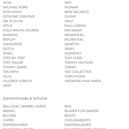
MCM
MEY
MICHAEL KORS
MONARI
MOS MOSH
NEW BALANCE
OFFICINE CREATIVE
OLYMP
ON SCHUHE
ONLY
OPUS
PAUL GREEN
POLO RALPH LAUREN
RAGWEAR
RAINKISS
REISENTHEL
REPLAY
RICHROYAL
SAMSONITE
SANETTA
SATCH
SKINY
SMEG
SOMEDAY
STEP BY STEP
TOM FORD
TOM TAILOR
TOMMY HILFIGER
TOMMY JEANS
TONIES
TRIUMPH
VEE COLLECTIVE
VEJA
VERO MODA
VILLEROY & BOCH
WEEKEND MAX MARA
WMF
Damenmode & Schuhe
BALLOON / BARREL JEANS
BHS
BIKINIS
BLAZER FÜR DAMEN
BLUSEN
BOOTS
CAPES
CHELSEABOOTS
DAMENHOSEN
DAMENKLEIDER