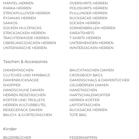
MÄNTEL HERREN
OVERSHIRTS HERREN
PARKA HERREN
POLOSHIRTS HERREN
STRICKPULLOVER HERREN
PULLUNDER HERREN
PYJAMAS HERREN
RUCKSÄCKE HERREN
SAKKOS
SOCKEN HERREN
SOCKEN MULTIPACKS
SONNENBRILLEN HERREN
STRICKJACKEN HERREN
SWEATSHIRTS
TRACHTENMODE HERREN
T-SHIRTS HERREN
ÜBERGANGSJACKEN HERREN
UNTERHEMDEN HERREN
UNTERWÄSCHE HERREN
WINTERJACKEN HERREN
Taschen & Accessoires
DAMENTASCHEN
BAUCHTASCHEN DAMEN
CLUTCHES UND MINIBAGS
CROSSBODY BAGS
DAMENRUCKSÄCKE
DAMENSCHALS & DAMENTÜCHER
SHOPPER
GELDBÖRSEN DAMEN
HANDSCHUHE DAMEN
HANDTASCHEN
HERREN REISETASCHEN
HARTSCHALENKOFFER
KOFFER UND TROLLEYS
HERREN KOFFER
HERREN KULTURBEUTEL
LAPTOPTASCHEN
REISEGEPÄCK DAMEN
RUCKSÄCKE HERREN
BAUCH- & GÜRTELTASCHEN
TOTE BAG
Kinder
BILDERBÜCHER
FEDERMAPPEN