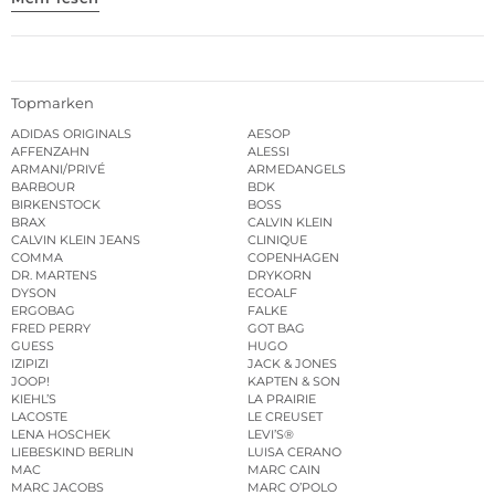
Topmarken
ADIDAS ORIGINALS
AESOP
AFFENZAHN
ALESSI
ARMANI/PRIVÉ
ARMEDANGELS
BARBOUR
BDK
BIRKENSTOCK
BOSS
BRAX
CALVIN KLEIN
CALVIN KLEIN JEANS
CLINIQUE
COMMA
COPENHAGEN
DR. MARTENS
DRYKORN
DYSON
ECOALF
ERGOBAG
FALKE
FRED PERRY
GOT BAG
GUESS
HUGO
IZIPIZI
JACK & JONES
JOOP!
KAPTEN & SON
KIEHL’S
LA PRAIRIE
LACOSTE
LE CREUSET
LENA HOSCHEK
LEVI’S®
LIEBESKIND BERLIN
LUISA CERANO
MAC
MARC CAIN
MARC JACOBS
MARC O’POLO