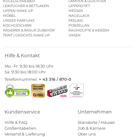
KUGELSCHREIBER
LAMPEN & LEUCHTEN
LEINTÜCHER & BETTLAKEN
LIPPENSTIFT
LIPPEN MAKE UP
MESSER
MÖBEL
NAGELLACK
UNISEX PARFUMS
PEELING
KOCHGESCHIRR
PORZELLAN
RASIERER & RASUR ZUBEHÖR
RAUMDÜFTE & KERZEN
TEINT | GESICHTS MAKE UP
VASEN
Hilfe & Kontakt
Mo.–Fr. 9:30 bis 18:30 Uhr
Sa. 9:30 bis 18:00 Uhr
Telefonnummer:
+ 43 316 / 870-0
Kundenservice
Unternehmen
Hilfe & FAQ
Standorte / Häuser
Größentabellen
Job & Karriere
Versand & Lieferung
Über uns