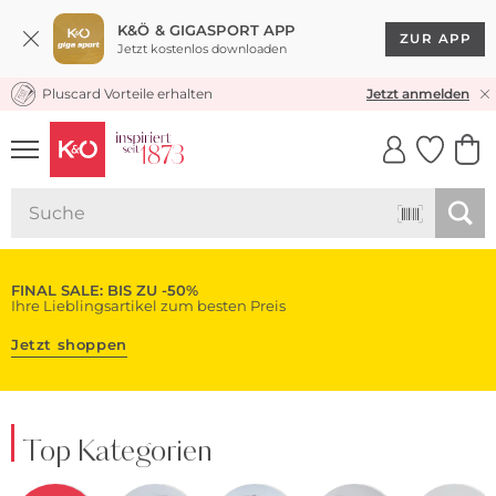
K&Ö & GIGASPORT APP
ZUR APP
Jetzt kostenlos downloaden
Pluscard Vorteile erhalten
KOSTENLOSER VERSAND* & RÜCKVERSAND
Jetzt anmelden
UNSERE APP
CLICK &
CLICK &
COLLECT
RESERVE
FINAL SALE: BIS ZU -50%
Ihre Lieblingsartikel zum besten Preis
Jetzt shoppen
Top Kategorien