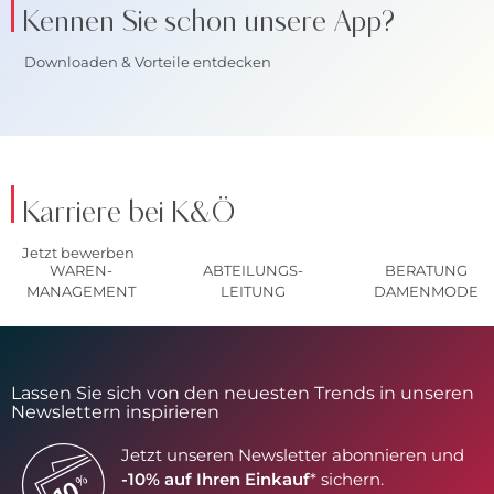
Kennen Sie schon unsere App?
Downloaden & Vorteile entdecken
Karriere bei K&Ö
Jetzt bewerben
WAREN-
ABTEILUNGS-
BERATUNG
MANAGEMENT
LEITUNG
DAMENMODE
Lassen Sie sich von den neuesten Trends in unseren
Newslettern inspirieren
Jetzt unseren Newsletter abonnieren und
-10% auf Ihren Einkauf
* sichern.