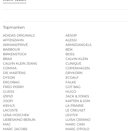
Topmarken
ADIDAS ORIGINALS
AESOP
AFFENZAHN
ALESSI
ARMANI/PRIVÉ
ARMEDANGELS
BARBOUR
BDK
BIRKENSTOCK
BOSS
BRAX
CALVIN KLEIN
CALVIN KLEIN JEANS
CLINIQUE
COMMA
COPENHAGEN
DR. MARTENS
DRYKORN
DYSON
ECOALF
ERGOBAG
FALKE
FRED PERRY
GOT BAG
GUESS
HUGO
IZIPIZI
JACK & JONES
JOOP!
KAPTEN & SON
KIEHL’S
LA PRAIRIE
LACOSTE
LE CREUSET
LENA HOSCHEK
LEVI’S®
LIEBESKIND BERLIN
LUISA CERANO
MAC
MARC CAIN
MARC JACOBS
MARC O’POLO