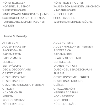
HÖRSPIELBOXEN
HÖRSPIELE & FIGUREN
HÖRSPIEL ZUBEHÖR
JAUSENBOX & KINDER LUNCHBOX
JUGENDBÜCHER
KINDERBÜCHER
KINDERGARTENRUCKSACK | KINDERGARTENBEUTEL
KUSCHELTIERE
SACHBÜCHER & KINDERLEXIKA
SCHULTASCHEN
TURNBEUTEL & SPORTTASCHEN
WEIHNACHTSKINDERBÜCHER
KLEIDER
Home & Beauty
AFTER SUN
AUGENCREME
AUGEN MAKE UP
AUGENMAKEUP ENTFERNER
BACKFORMEN
BADTEPPICH
BADEMATTEN
BADEMÄNTEL
BADEZIMMER
BEAUTY GESCHENKE
BESTECK
BETTDECKEN
BETTWÄSCHE
DAMEN PARFUM
DEO & DEODORANTS
DUSCHGEL & BADESCHAUM
GÄSTETÜCHER
FÜR SIE
GESICHTSCREME
GESICHTSCREME HERREN
GESICHTSPFLEGE
GESICHTSREINIGUNG
GESICHTSREINIGUNG HERREN
GLÄSER
GRILLER
GRILLZUBEHÖR
HANDTÜCHER
HERREN PARFUM
KERZEN
KOCHBESTECK
KOCHGESCHIRR
KOCHTÖPFE
KÖRPERPFLEGE
KÜCHENGERÄTE