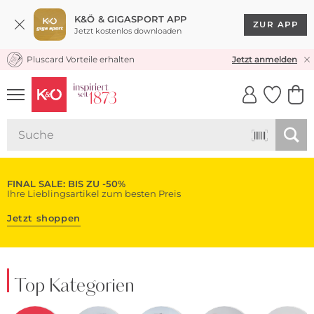
K&Ö & GIGASPORT APP
ZUR APP
Jetzt kostenlos downloaden
Pluscard Vorteile erhalten
KOSTENLOSER VERSAND* & RÜCKVERSAND
Jetzt anmelden
UNSERE APP
CLICK &
CLICK &
COLLECT
RESERVE
FINAL SALE: BIS ZU -50%
Ihre Lieblingsartikel zum besten Preis
Jetzt shoppen
Top Kategorien