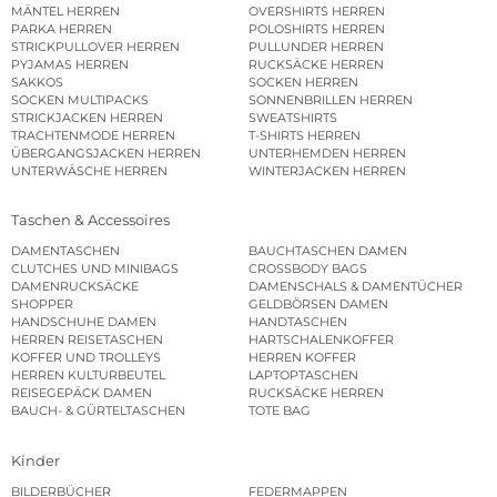
MÄNTEL HERREN
OVERSHIRTS HERREN
PARKA HERREN
POLOSHIRTS HERREN
STRICKPULLOVER HERREN
PULLUNDER HERREN
PYJAMAS HERREN
RUCKSÄCKE HERREN
SAKKOS
SOCKEN HERREN
SOCKEN MULTIPACKS
SONNENBRILLEN HERREN
STRICKJACKEN HERREN
SWEATSHIRTS
TRACHTENMODE HERREN
T-SHIRTS HERREN
ÜBERGANGSJACKEN HERREN
UNTERHEMDEN HERREN
UNTERWÄSCHE HERREN
WINTERJACKEN HERREN
Taschen & Accessoires
DAMENTASCHEN
BAUCHTASCHEN DAMEN
CLUTCHES UND MINIBAGS
CROSSBODY BAGS
DAMENRUCKSÄCKE
DAMENSCHALS & DAMENTÜCHER
SHOPPER
GELDBÖRSEN DAMEN
HANDSCHUHE DAMEN
HANDTASCHEN
HERREN REISETASCHEN
HARTSCHALENKOFFER
KOFFER UND TROLLEYS
HERREN KOFFER
HERREN KULTURBEUTEL
LAPTOPTASCHEN
REISEGEPÄCK DAMEN
RUCKSÄCKE HERREN
BAUCH- & GÜRTELTASCHEN
TOTE BAG
Kinder
BILDERBÜCHER
FEDERMAPPEN