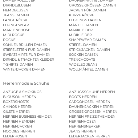
DAMENPULLOVER
DAUNENMÄNTEL DAMEN
DIRNDLBLUSEN
GROSSE GRÖSSEN DAMEN
HEMDBLUSEN
JACKEN FÜR DAMEN
JEANS DAMEN
KURZE RÖCKE
LANGE RÖCKE
LEGGINGS DAMEN
LOUNGEWEAR
MÄNTEL DAMEN
MARLENEHOSE
MAXIKLEIDER
MIDI RÖCKE
MIDIKLEIDER
RÖCKE
SHAPEWEAR DAMEN
SONNENBRILLEN DAMEN
STIEFEL DAMEN
STIEFELETTEN FÜR DAMEN
STRICKJACKEN DAMEN
SWEATSHIRTS FÜR DAMEN
SOCKEN DAMEN
DIRNDL & TRACHTENKLEIDER
TRENCHCOATS
T-SHIRTS DAMEN
WIDELEG JEANS
WINTERJACKEN DAMEN
WOLLMÄNTEL DAMEN
Herrenmode & Schuhe
ANZÜGE & SMOKINGS
ANZUGSSCHUHE HERREN
BLOUSON HERREN
BOOTS HERREN
BOXERSHORTS
CARGOHOSEN HERREN
CHINOS HERREN
DAUNENJACKEN HERREN
GILETS HERREN
GROSSE GRÖSSEN HERREN
HERREN BUSINESSHEMDEN
HERREN FREIZEITHEMDEN
HERREN HEMDEN
HERRENHOSEN
HERRENJACKEN
HERRENSNEAKER
HOODIES HERREN
JEANS HERREN
LEDERHOSEN
LEDERJACKEN HERREN