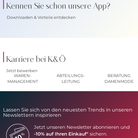
Kennen Sie schon unsere App?
Downloaden & Vorteile entdecken
Karriere bei K&Ö
Jetzt bewerben
WAREN-
ABTEILUNGS-
BERATUNG
MANAGEMENT
LEITUNG
DAMENMODE
Lassen Sie sich von den neuesten Trends in unseren
Newslettern inspirieren
Jetzt unseren Newsletter abonnieren und
-10% auf Ihren Einkauf
* sichern.