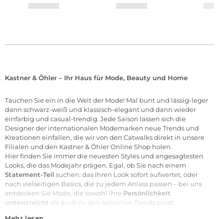
Kastner & Öhler – Ihr Haus für Mode, Beauty und Home
Tauchen Sie ein in die Welt der
Mode
! Mal bunt und lässig-leger
dann schwarz-weiß und klassisch-elegant und dann wieder
einfarbig und casual-trendig. Jede Saison lassen sich die
Designer der internationalen
Modemarken
neue Trends und
Kreationen einfallen, die wir von den Catwalks direkt in unsere
Filialen
und den Kastner & Öhler Online Shop holen.
Hier finden Sie immer die neuesten Styles und angesagtesten
Looks, die das Modejahr prägen. Egal, ob Sie nach einem
Statement-Teil
suchen, das Ihren Look sofort aufwertet, oder
nach vielseitigen Basics, die zu jedem Anlass passen – bei uns
entdecken Sie Mode, die sowohl Ihre
Persönlichkeit
unterstreicht
als auch zu den aktuellen Trends passt.
Mehr lesen