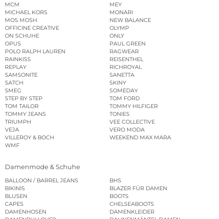
MCM
MEY
MICHAEL KORS
MONARI
MOS MOSH
NEW BALANCE
OFFICINE CREATIVE
OLYMP
ON SCHUHE
ONLY
OPUS
PAUL GREEN
POLO RALPH LAUREN
RAGWEAR
RAINKISS
REISENTHEL
REPLAY
RICHROYAL
SAMSONITE
SANETTA
SATCH
SKINY
SMEG
SOMEDAY
STEP BY STEP
TOM FORD
TOM TAILOR
TOMMY HILFIGER
TOMMY JEANS
TONIES
TRIUMPH
VEE COLLECTIVE
VEJA
VERO MODA
VILLEROY & BOCH
WEEKEND MAX MARA
WMF
Damenmode & Schuhe
BALLOON / BARREL JEANS
BHS
BIKINIS
BLAZER FÜR DAMEN
BLUSEN
BOOTS
CAPES
CHELSEABOOTS
DAMENHOSEN
DAMENKLEIDER