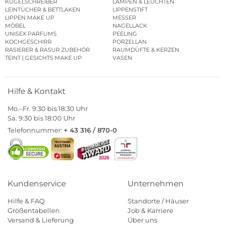
KUGELSCHREIBER
LAMPEN & LEUCHTEN
LEINTÜCHER & BETTLAKEN
LIPPENSTIFT
LIPPEN MAKE UP
MESSER
MÖBEL
NAGELLACK
UNISEX PARFUMS
PEELING
KOCHGESCHIRR
PORZELLAN
RASIERER & RASUR ZUBEHÖR
RAUMDÜFTE & KERZEN
TEINT | GESICHTS MAKE UP
VASEN
Hilfe & Kontakt
Mo.–Fr. 9:30 bis 18:30 Uhr
Sa. 9:30 bis 18:00 Uhr
Telefonnummer:
+ 43 316 / 870-0
Kundenservice
Unternehmen
Hilfe & FAQ
Standorte / Häuser
Größentabellen
Job & Karriere
Versand & Lieferung
Über uns