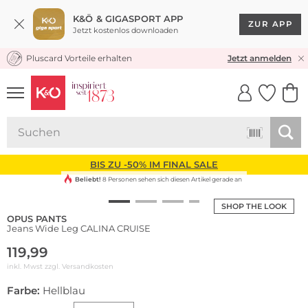
K&Ö & GIGASPORT APP
ZUR APP
Jetzt kostenlos downloaden
Pluscard Vorteile erhalten
KOSTENLOSER VERSAND* & RÜCKVERSAND
Jetzt anmelden
UNSERE APP
CLICK &
CLICK &
COLLECT
RESERVE
BIS ZU -50% IM FINAL SALE
Beliebt!
8 Personen sehen sich diesen Artikel gerade an
SHOP THE LOOK
OPUS PANTS
Jeans Wide Leg CALINA CRUISE
119,99
inkl. Mwst zzgl.
Versandkosten
Farbe:
Hellblau