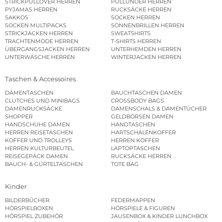
STRICKPULLOVER HERREN
PULLUNDER HERREN
PYJAMAS HERREN
RUCKSÄCKE HERREN
SAKKOS
SOCKEN HERREN
SOCKEN MULTIPACKS
SONNENBRILLEN HERREN
STRICKJACKEN HERREN
SWEATSHIRTS
TRACHTENMODE HERREN
T-SHIRTS HERREN
ÜBERGANGSJACKEN HERREN
UNTERHEMDEN HERREN
UNTERWÄSCHE HERREN
WINTERJACKEN HERREN
Taschen & Accessoires
DAMENTASCHEN
BAUCHTASCHEN DAMEN
CLUTCHES UND MINIBAGS
CROSSBODY BAGS
DAMENRUCKSÄCKE
DAMENSCHALS & DAMENTÜCHER
SHOPPER
GELDBÖRSEN DAMEN
HANDSCHUHE DAMEN
HANDTASCHEN
HERREN REISETASCHEN
HARTSCHALENKOFFER
KOFFER UND TROLLEYS
HERREN KOFFER
HERREN KULTURBEUTEL
LAPTOPTASCHEN
REISEGEPÄCK DAMEN
RUCKSÄCKE HERREN
BAUCH- & GÜRTELTASCHEN
TOTE BAG
Kinder
BILDERBÜCHER
FEDERMAPPEN
HÖRSPIELBOXEN
HÖRSPIELE & FIGUREN
HÖRSPIEL ZUBEHÖR
JAUSENBOX & KINDER LUNCHBOX