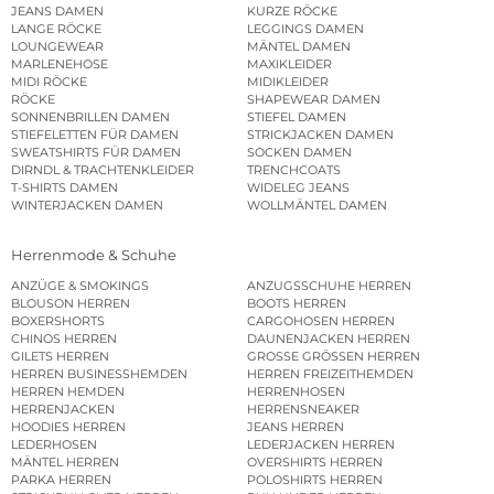
JEANS DAMEN
KURZE RÖCKE
LANGE RÖCKE
LEGGINGS DAMEN
LOUNGEWEAR
MÄNTEL DAMEN
MARLENEHOSE
MAXIKLEIDER
MIDI RÖCKE
MIDIKLEIDER
RÖCKE
SHAPEWEAR DAMEN
SONNENBRILLEN DAMEN
STIEFEL DAMEN
STIEFELETTEN FÜR DAMEN
STRICKJACKEN DAMEN
SWEATSHIRTS FÜR DAMEN
SOCKEN DAMEN
DIRNDL & TRACHTENKLEIDER
TRENCHCOATS
T-SHIRTS DAMEN
WIDELEG JEANS
WINTERJACKEN DAMEN
WOLLMÄNTEL DAMEN
Herrenmode & Schuhe
ANZÜGE & SMOKINGS
ANZUGSSCHUHE HERREN
BLOUSON HERREN
BOOTS HERREN
BOXERSHORTS
CARGOHOSEN HERREN
CHINOS HERREN
DAUNENJACKEN HERREN
GILETS HERREN
GROSSE GRÖSSEN HERREN
HERREN BUSINESSHEMDEN
HERREN FREIZEITHEMDEN
HERREN HEMDEN
HERRENHOSEN
HERRENJACKEN
HERRENSNEAKER
HOODIES HERREN
JEANS HERREN
LEDERHOSEN
LEDERJACKEN HERREN
MÄNTEL HERREN
OVERSHIRTS HERREN
PARKA HERREN
POLOSHIRTS HERREN