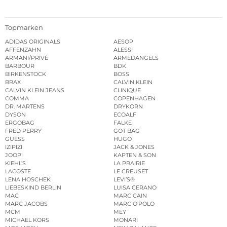
Topmarken
ADIDAS ORIGINALS
AESOP
AFFENZAHN
ALESSI
ARMANI/PRIVÉ
ARMEDANGELS
BARBOUR
BDK
BIRKENSTOCK
BOSS
BRAX
CALVIN KLEIN
CALVIN KLEIN JEANS
CLINIQUE
COMMA
COPENHAGEN
DR. MARTENS
DRYKORN
DYSON
ECOALF
ERGOBAG
FALKE
FRED PERRY
GOT BAG
GUESS
HUGO
IZIPIZI
JACK & JONES
JOOP!
KAPTEN & SON
KIEHL’S
LA PRAIRIE
LACOSTE
LE CREUSET
LENA HOSCHEK
LEVI’S®
LIEBESKIND BERLIN
LUISA CERANO
MAC
MARC CAIN
MARC JACOBS
MARC O’POLO
MCM
MEY
MICHAEL KORS
MONARI