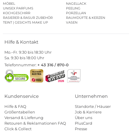
MÖBEL
NAGELLACK
UNISEX PARFUMS
PEELING
KOCHGESCHIRR
PORZELLAN
RASIERER & RASUR ZUBEHÖR
RAUMDÜFTE & KERZEN
TEINT | GESICHTS MAKE UP
VASEN
Hilfe & Kontakt
Mo.–Fr. 9:30 bis 18:30 Uhr
Sa. 9:30 bis 18:00 Uhr
Telefonnummer:
+ 43 316 / 870-0
Kundenservice
Unternehmen
Hilfe & FAQ
Standorte / Häuser
Größentabellen
Job & Karriere
Versand & Lieferung
Über uns
Retouren & Reklamationen FAQ
PlusCard
Click & Collect
Presse