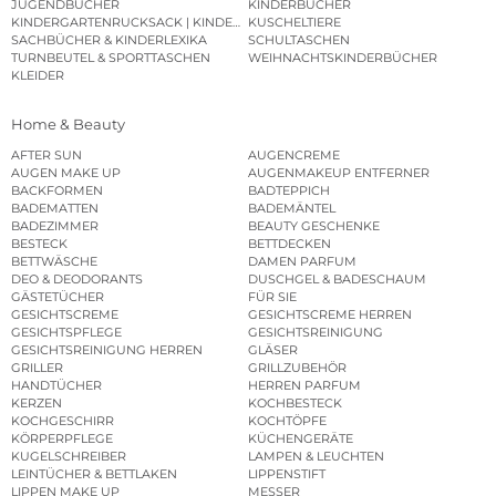
JUGENDBÜCHER
KINDERBÜCHER
KINDERGARTENRUCKSACK | KINDERGARTENBEUTEL
KUSCHELTIERE
SACHBÜCHER & KINDERLEXIKA
SCHULTASCHEN
TURNBEUTEL & SPORTTASCHEN
WEIHNACHTSKINDERBÜCHER
KLEIDER
Home & Beauty
AFTER SUN
AUGENCREME
AUGEN MAKE UP
AUGENMAKEUP ENTFERNER
BACKFORMEN
BADTEPPICH
BADEMATTEN
BADEMÄNTEL
BADEZIMMER
BEAUTY GESCHENKE
BESTECK
BETTDECKEN
BETTWÄSCHE
DAMEN PARFUM
DEO & DEODORANTS
DUSCHGEL & BADESCHAUM
GÄSTETÜCHER
FÜR SIE
GESICHTSCREME
GESICHTSCREME HERREN
GESICHTSPFLEGE
GESICHTSREINIGUNG
GESICHTSREINIGUNG HERREN
GLÄSER
GRILLER
GRILLZUBEHÖR
HANDTÜCHER
HERREN PARFUM
KERZEN
KOCHBESTECK
KOCHGESCHIRR
KOCHTÖPFE
KÖRPERPFLEGE
KÜCHENGERÄTE
KUGELSCHREIBER
LAMPEN & LEUCHTEN
LEINTÜCHER & BETTLAKEN
LIPPENSTIFT
LIPPEN MAKE UP
MESSER