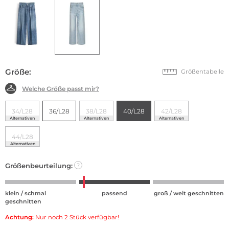
Größe:
Größentabelle
Welche Größe passt mir?
34/L28
36/L28
38/L28
40/L28
42/L28
Alternativen
Alternativen
Alternativen
44/L28
Alternativen
Größenbeurteilung:
?
klein / schmal
passend
groß / weit geschnitten
geschnitten
Achtung:
Nur noch 2 Stück verfügbar!