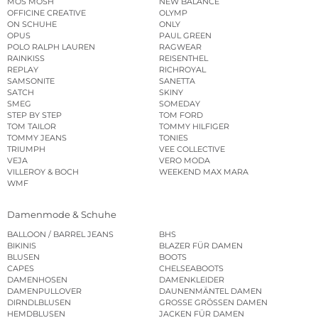
MOS MOSH
NEW BALANCE
OFFICINE CREATIVE
OLYMP
ON SCHUHE
ONLY
OPUS
PAUL GREEN
POLO RALPH LAUREN
RAGWEAR
RAINKISS
REISENTHEL
REPLAY
RICHROYAL
SAMSONITE
SANETTA
SATCH
SKINY
SMEG
SOMEDAY
STEP BY STEP
TOM FORD
TOM TAILOR
TOMMY HILFIGER
TOMMY JEANS
TONIES
TRIUMPH
VEE COLLECTIVE
VEJA
VERO MODA
VILLEROY & BOCH
WEEKEND MAX MARA
WMF
Damenmode & Schuhe
BALLOON / BARREL JEANS
BHS
BIKINIS
BLAZER FÜR DAMEN
BLUSEN
BOOTS
CAPES
CHELSEABOOTS
DAMENHOSEN
DAMENKLEIDER
DAMENPULLOVER
DAUNENMÄNTEL DAMEN
DIRNDLBLUSEN
GROSSE GRÖSSEN DAMEN
HEMDBLUSEN
JACKEN FÜR DAMEN