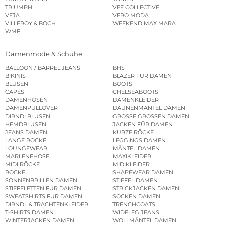
TRIUMPH
VEE COLLECTIVE
VEJA
VERO MODA
VILLEROY & BOCH
WEEKEND MAX MARA
WMF
Damenmode & Schuhe
BALLOON / BARREL JEANS
BHS
BIKINIS
BLAZER FÜR DAMEN
BLUSEN
BOOTS
CAPES
CHELSEABOOTS
DAMENHOSEN
DAMENKLEIDER
DAMENPULLOVER
DAUNENMÄNTEL DAMEN
DIRNDLBLUSEN
GROSSE GRÖSSEN DAMEN
HEMDBLUSEN
JACKEN FÜR DAMEN
JEANS DAMEN
KURZE RÖCKE
LANGE RÖCKE
LEGGINGS DAMEN
LOUNGEWEAR
MÄNTEL DAMEN
MARLENEHOSE
MAXIKLEIDER
MIDI RÖCKE
MIDIKLEIDER
RÖCKE
SHAPEWEAR DAMEN
SONNENBRILLEN DAMEN
STIEFEL DAMEN
STIEFELETTEN FÜR DAMEN
STRICKJACKEN DAMEN
SWEATSHIRTS FÜR DAMEN
SOCKEN DAMEN
DIRNDL & TRACHTENKLEIDER
TRENCHCOATS
T-SHIRTS DAMEN
WIDELEG JEANS
WINTERJACKEN DAMEN
WOLLMÄNTEL DAMEN