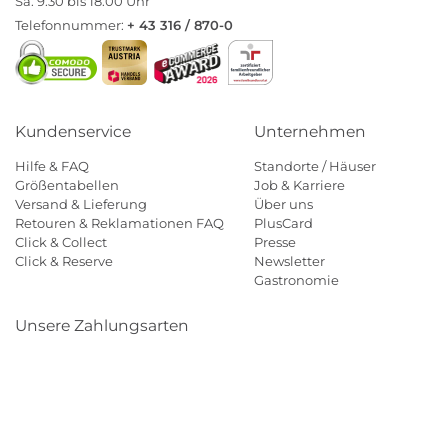
Sa. 9:30 bis 18:00 Uhr
Telefonnummer:
+ 43 316 / 870-0
Kundenservice
Unternehmen
Hilfe & FAQ
Standorte / Häuser
Größentabellen
Job & Karriere
Versand & Lieferung
Über uns
Retouren & Reklamationen FAQ
PlusCard
Click & Collect
Presse
Click & Reserve
Newsletter
Gastronomie
Unsere Zahlungsarten
Klarna
Paypal
Mastercard
Visa
Diners
Eps
Shop
Applepay
Amazon