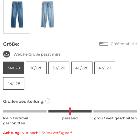
Größe:
Größentabelle
Welche Größe passt mir?
34/L28
36/L28
38/L28
40/L28
42/L28
44/L28
Größenbeurteilung:
?
klein / schmal
passend
groß / weit geschnitten
geschnitten
Achtung:
Nur noch 1 Stück verfügbar!