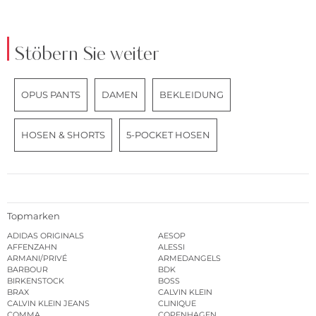
Stöbern Sie weiter
OPUS PANTS
DAMEN
BEKLEIDUNG
HOSEN & SHORTS
5-POCKET HOSEN
Topmarken
ADIDAS ORIGINALS
AESOP
AFFENZAHN
ALESSI
ARMANI/PRIVÉ
ARMEDANGELS
BARBOUR
BDK
BIRKENSTOCK
BOSS
BRAX
CALVIN KLEIN
CALVIN KLEIN JEANS
CLINIQUE
COMMA
COPENHAGEN