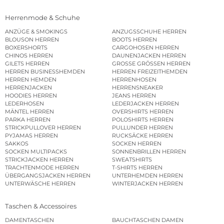
Herrenmode & Schuhe
ANZÜGE & SMOKINGS
ANZUGSSCHUHE HERREN
BLOUSON HERREN
BOOTS HERREN
BOXERSHORTS
CARGOHOSEN HERREN
CHINOS HERREN
DAUNENJACKEN HERREN
GILETS HERREN
GROSSE GRÖSSEN HERREN
HERREN BUSINESSHEMDEN
HERREN FREIZEITHEMDEN
HERREN HEMDEN
HERRENHOSEN
HERRENJACKEN
HERRENSNEAKER
HOODIES HERREN
JEANS HERREN
LEDERHOSEN
LEDERJACKEN HERREN
MÄNTEL HERREN
OVERSHIRTS HERREN
PARKA HERREN
POLOSHIRTS HERREN
STRICKPULLOVER HERREN
PULLUNDER HERREN
PYJAMAS HERREN
RUCKSÄCKE HERREN
SAKKOS
SOCKEN HERREN
SOCKEN MULTIPACKS
SONNENBRILLEN HERREN
STRICKJACKEN HERREN
SWEATSHIRTS
TRACHTENMODE HERREN
T-SHIRTS HERREN
ÜBERGANGSJACKEN HERREN
UNTERHEMDEN HERREN
UNTERWÄSCHE HERREN
WINTERJACKEN HERREN
Taschen & Accessoires
DAMENTASCHEN
BAUCHTASCHEN DAMEN