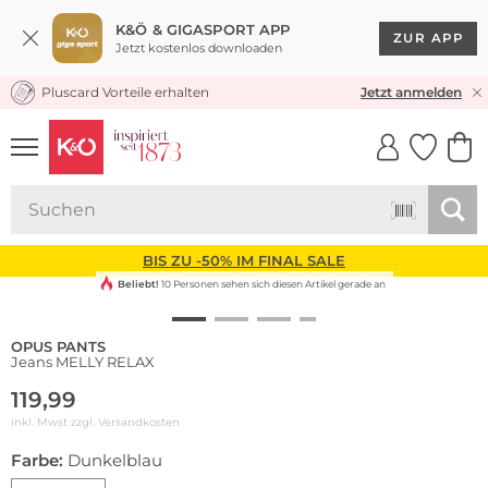
K&Ö & GIGASPORT APP
ZUR APP
Jetzt kostenlos downloaden
Pluscard Vorteile erhalten
KOSTENLOSER VERSAND* & RÜCKVERSAND
Jetzt anmelden
UNSERE APP
CLICK &
CLICK &
COLLECT
RESERVE
BIS ZU -50% IM FINAL SALE
Beliebt!
10 Personen sehen sich diesen Artikel gerade an
OPUS PANTS
Jeans MELLY RELAX
119,99
inkl. Mwst zzgl.
Versandkosten
Farbe:
Dunkelblau