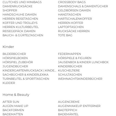
CLUTCHES UND MINIBAGS
CROSSBODY BAGS
DAMENRUCKSÄCKE
DAMENSCHALS & DAMENTÜCHER
SHOPPER
GELDBÖRSEN DAMEN
HANDSCHUHE DAMEN
HANDTASCHEN
HERREN REISETASCHEN
HARTSCHALENKOFFER
KOFFER UND TROLLEYS
HERREN KOFFER
HERREN KULTURBEUTEL
LAPTOPTASCHEN
REISEGEPÄCK DAMEN
RUCKSÄCKE HERREN
BAUCH- & GÜRTELTASCHEN
TOTE BAG
Kinder
BILDERBÜCHER
FEDERMAPPEN
HÖRSPIELBOXEN
HÖRSPIELE & FIGUREN
HÖRSPIEL ZUBEHÖR
JAUSENBOX & KINDER LUNCHBOX
JUGENDBÜCHER
KINDERBÜCHER
KINDERGARTENRUCKSACK | KINDERGARTENBEUTEL
KUSCHELTIERE
SACHBÜCHER & KINDERLEXIKA
SCHULTASCHEN
TURNBEUTEL & SPORTTASCHEN
WEIHNACHTSKINDERBÜCHER
KLEIDER
Home & Beauty
AFTER SUN
AUGENCREME
AUGEN MAKE UP
AUGENMAKEUP ENTFERNER
BACKFORMEN
BADTEPPICH
BADEMATTEN
BADEMÄNTEL