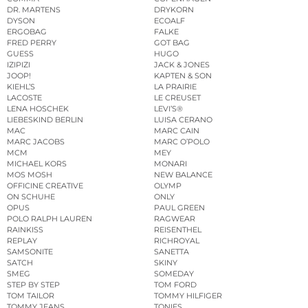
DR. MARTENS
DRYKORN
DYSON
ECOALF
ERGOBAG
FALKE
FRED PERRY
GOT BAG
GUESS
HUGO
IZIPIZI
JACK & JONES
JOOP!
KAPTEN & SON
KIEHL’S
LA PRAIRIE
LACOSTE
LE CREUSET
LENA HOSCHEK
LEVI’S®
LIEBESKIND BERLIN
LUISA CERANO
MAC
MARC CAIN
MARC JACOBS
MARC O’POLO
MCM
MEY
MICHAEL KORS
MONARI
MOS MOSH
NEW BALANCE
OFFICINE CREATIVE
OLYMP
ON SCHUHE
ONLY
OPUS
PAUL GREEN
POLO RALPH LAUREN
RAGWEAR
RAINKISS
REISENTHEL
REPLAY
RICHROYAL
SAMSONITE
SANETTA
SATCH
SKINY
SMEG
SOMEDAY
STEP BY STEP
TOM FORD
TOM TAILOR
TOMMY HILFIGER
TOMMY JEANS
TONIES