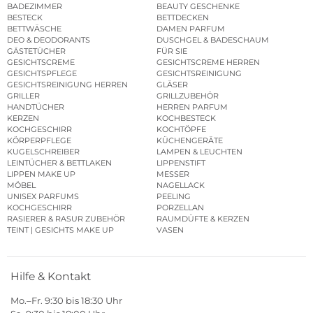
BADEZIMMER
BEAUTY GESCHENKE
BESTECK
BETTDECKEN
BETTWÄSCHE
DAMEN PARFUM
DEO & DEODORANTS
DUSCHGEL & BADESCHAUM
GÄSTETÜCHER
FÜR SIE
GESICHTSCREME
GESICHTSCREME HERREN
GESICHTSPFLEGE
GESICHTSREINIGUNG
GESICHTSREINIGUNG HERREN
GLÄSER
GRILLER
GRILLZUBEHÖR
HANDTÜCHER
HERREN PARFUM
KERZEN
KOCHBESTECK
KOCHGESCHIRR
KOCHTÖPFE
KÖRPERPFLEGE
KÜCHENGERÄTE
KUGELSCHREIBER
LAMPEN & LEUCHTEN
LEINTÜCHER & BETTLAKEN
LIPPENSTIFT
LIPPEN MAKE UP
MESSER
MÖBEL
NAGELLACK
UNISEX PARFUMS
PEELING
KOCHGESCHIRR
PORZELLAN
RASIERER & RASUR ZUBEHÖR
RAUMDÜFTE & KERZEN
TEINT | GESICHTS MAKE UP
VASEN
Hilfe & Kontakt
Mo.–Fr. 9:30 bis 18:30 Uhr