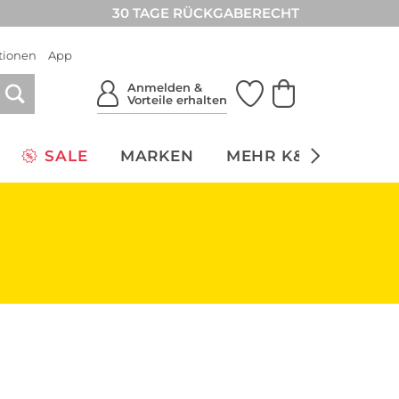
30 TAGE RÜCKGABERECHT
tionen
App
Anmelden &
Vorteile erhalten
SALE
MARKEN
MEHR K&Ö
NACH