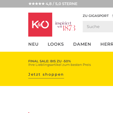
★★★★★ 4,8 / 5,0 STERNE
ZU GIGASPORT
FASHION-
UNSERE APP
CLICK &
CLICK &
TRENDS
COLLECT
RESERVE
NEU
LOOKS
DAMEN
HER
FINAL SALE: BIS ZU -50%
Ihre Lieblingsartikel zum besten Preis
Jetzt shoppen