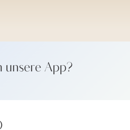
SANTORINI SOFT
n unsere App?
Ö