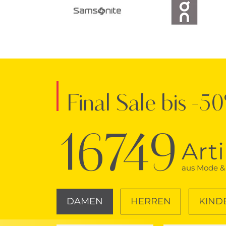
Final Sale bis -5
16749
Art
aus Mode & 
DAMEN
HERREN
KIND