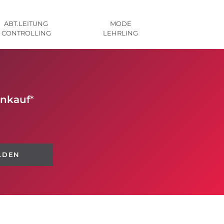
ABT.LEITUNG
MODE
CONTROLLING
LEHRLING
inkauf
*
LDEN