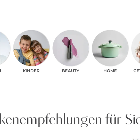
N
KINDER
BEAUTY
HOME
GE
enempfehlungen für Si