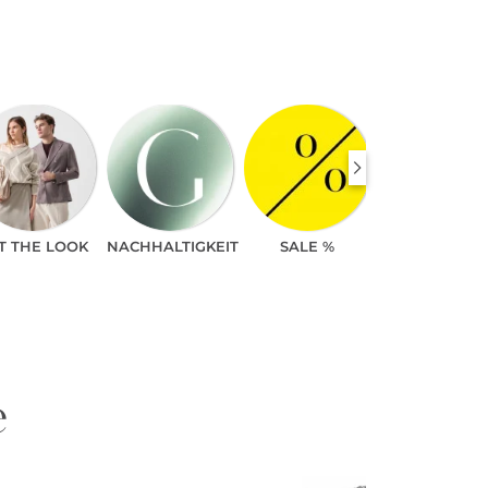
T THE LOOK
NACHHALTIGKEIT
SALE %
e