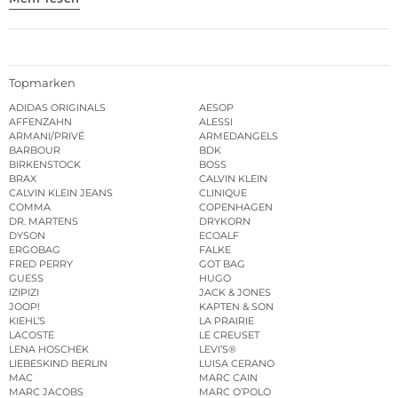
Topmarken
ADIDAS ORIGINALS
AESOP
AFFENZAHN
ALESSI
ARMANI/PRIVÉ
ARMEDANGELS
BARBOUR
BDK
BIRKENSTOCK
BOSS
BRAX
CALVIN KLEIN
CALVIN KLEIN JEANS
CLINIQUE
COMMA
COPENHAGEN
DR. MARTENS
DRYKORN
DYSON
ECOALF
ERGOBAG
FALKE
FRED PERRY
GOT BAG
GUESS
HUGO
IZIPIZI
JACK & JONES
JOOP!
KAPTEN & SON
KIEHL’S
LA PRAIRIE
LACOSTE
LE CREUSET
LENA HOSCHEK
LEVI’S®
LIEBESKIND BERLIN
LUISA CERANO
MAC
MARC CAIN
MARC JACOBS
MARC O’POLO