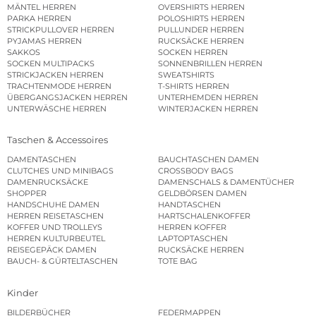
MÄNTEL HERREN
OVERSHIRTS HERREN
PARKA HERREN
POLOSHIRTS HERREN
STRICKPULLOVER HERREN
PULLUNDER HERREN
PYJAMAS HERREN
RUCKSÄCKE HERREN
SAKKOS
SOCKEN HERREN
SOCKEN MULTIPACKS
SONNENBRILLEN HERREN
STRICKJACKEN HERREN
SWEATSHIRTS
TRACHTENMODE HERREN
T-SHIRTS HERREN
ÜBERGANGSJACKEN HERREN
UNTERHEMDEN HERREN
UNTERWÄSCHE HERREN
WINTERJACKEN HERREN
Taschen & Accessoires
DAMENTASCHEN
BAUCHTASCHEN DAMEN
CLUTCHES UND MINIBAGS
CROSSBODY BAGS
DAMENRUCKSÄCKE
DAMENSCHALS & DAMENTÜCHER
SHOPPER
GELDBÖRSEN DAMEN
HANDSCHUHE DAMEN
HANDTASCHEN
HERREN REISETASCHEN
HARTSCHALENKOFFER
KOFFER UND TROLLEYS
HERREN KOFFER
HERREN KULTURBEUTEL
LAPTOPTASCHEN
REISEGEPÄCK DAMEN
RUCKSÄCKE HERREN
BAUCH- & GÜRTELTASCHEN
TOTE BAG
Kinder
BILDERBÜCHER
FEDERMAPPEN