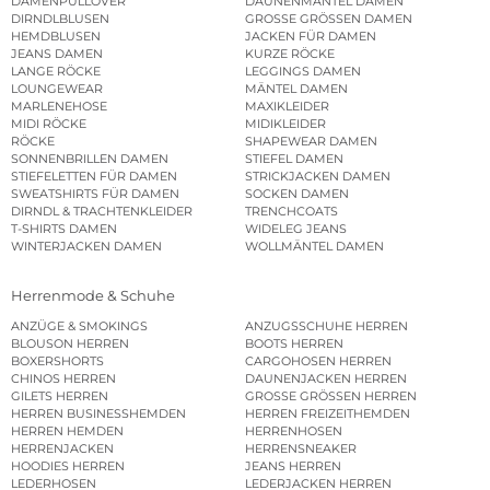
DAMENPULLOVER
DAUNENMÄNTEL DAMEN
DIRNDLBLUSEN
GROSSE GRÖSSEN DAMEN
HEMDBLUSEN
JACKEN FÜR DAMEN
JEANS DAMEN
KURZE RÖCKE
LANGE RÖCKE
LEGGINGS DAMEN
LOUNGEWEAR
MÄNTEL DAMEN
MARLENEHOSE
MAXIKLEIDER
MIDI RÖCKE
MIDIKLEIDER
RÖCKE
SHAPEWEAR DAMEN
SONNENBRILLEN DAMEN
STIEFEL DAMEN
STIEFELETTEN FÜR DAMEN
STRICKJACKEN DAMEN
SWEATSHIRTS FÜR DAMEN
SOCKEN DAMEN
DIRNDL & TRACHTENKLEIDER
TRENCHCOATS
T-SHIRTS DAMEN
WIDELEG JEANS
WINTERJACKEN DAMEN
WOLLMÄNTEL DAMEN
Herrenmode & Schuhe
ANZÜGE & SMOKINGS
ANZUGSSCHUHE HERREN
BLOUSON HERREN
BOOTS HERREN
BOXERSHORTS
CARGOHOSEN HERREN
CHINOS HERREN
DAUNENJACKEN HERREN
GILETS HERREN
GROSSE GRÖSSEN HERREN
HERREN BUSINESSHEMDEN
HERREN FREIZEITHEMDEN
HERREN HEMDEN
HERRENHOSEN
HERRENJACKEN
HERRENSNEAKER
HOODIES HERREN
JEANS HERREN
LEDERHOSEN
LEDERJACKEN HERREN