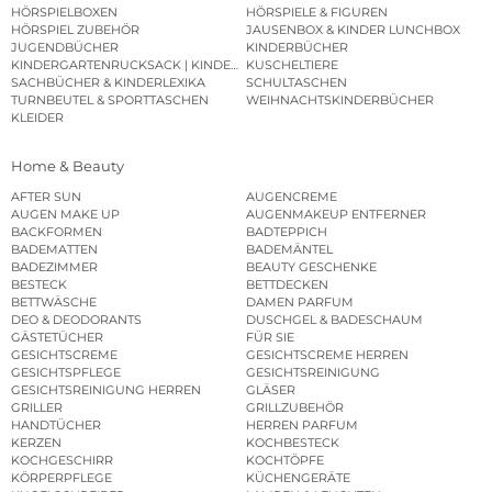
HÖRSPIELBOXEN
HÖRSPIELE & FIGUREN
HÖRSPIEL ZUBEHÖR
JAUSENBOX & KINDER LUNCHBOX
JUGENDBÜCHER
KINDERBÜCHER
KINDERGARTENRUCKSACK | KINDERGARTENBEUTEL
KUSCHELTIERE
SACHBÜCHER & KINDERLEXIKA
SCHULTASCHEN
TURNBEUTEL & SPORTTASCHEN
WEIHNACHTSKINDERBÜCHER
KLEIDER
Home & Beauty
AFTER SUN
AUGENCREME
AUGEN MAKE UP
AUGENMAKEUP ENTFERNER
BACKFORMEN
BADTEPPICH
BADEMATTEN
BADEMÄNTEL
BADEZIMMER
BEAUTY GESCHENKE
BESTECK
BETTDECKEN
BETTWÄSCHE
DAMEN PARFUM
DEO & DEODORANTS
DUSCHGEL & BADESCHAUM
GÄSTETÜCHER
FÜR SIE
GESICHTSCREME
GESICHTSCREME HERREN
GESICHTSPFLEGE
GESICHTSREINIGUNG
GESICHTSREINIGUNG HERREN
GLÄSER
GRILLER
GRILLZUBEHÖR
HANDTÜCHER
HERREN PARFUM
KERZEN
KOCHBESTECK
KOCHGESCHIRR
KOCHTÖPFE
KÖRPERPFLEGE
KÜCHENGERÄTE