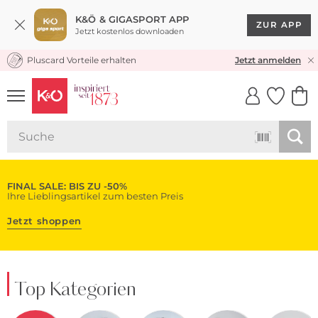
K&Ö & GIGASPORT APP
ZUR APP
Jetzt kostenlos downloaden
Pluscard Vorteile erhalten
KOSTENLOSER VERSAND* & RÜCKVERSAND
Jetzt anmelden
UNSERE APP
CLICK &
CLICK &
COLLECT
RESERVE
FINAL SALE: BIS ZU -50%
Ihre Lieblingsartikel zum besten Preis
Jetzt shoppen
Top Kategorien