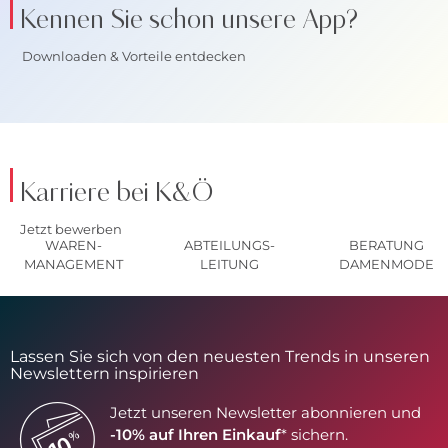
Kennen Sie schon unsere App?
Downloaden & Vorteile entdecken
Karriere bei K&Ö
Jetzt bewerben
WAREN-
ABTEILUNGS-
BERATUNG
MANAGEMENT
LEITUNG
DAMENMODE
Lassen Sie sich von den neuesten Trends in unseren
Newslettern inspirieren
Jetzt unseren Newsletter abonnieren und
-10% auf Ihren Einkauf
* sichern.