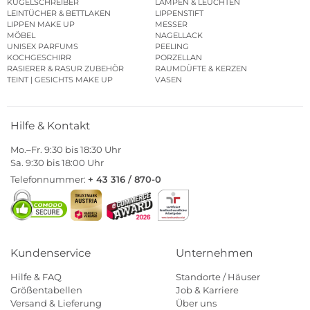
KUGELSCHREIBER
LAMPEN & LEUCHTEN
LEINTÜCHER & BETTLAKEN
LIPPENSTIFT
LIPPEN MAKE UP
MESSER
MÖBEL
NAGELLACK
UNISEX PARFUMS
PEELING
KOCHGESCHIRR
PORZELLAN
RASIERER & RASUR ZUBEHÖR
RAUMDÜFTE & KERZEN
TEINT | GESICHTS MAKE UP
VASEN
Hilfe & Kontakt
Mo.–Fr. 9:30 bis 18:30 Uhr
Sa. 9:30 bis 18:00 Uhr
Telefonnummer:
+ 43 316 / 870-0
Kundenservice
Unternehmen
Hilfe & FAQ
Standorte / Häuser
Größentabellen
Job & Karriere
Versand & Lieferung
Über uns