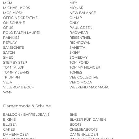
MCM
MEY
MICHAEL KORS
MONARI
MOS MOSH
NEW BALANCE
OFFICINE CREATIVE
OLYMP
ON SCHUHE
ONLY
OPUS
PAUL GREEN
POLO RALPH LAUREN
RAGWEAR
RAINKISS
REISENTHEL
REPLAY
RICHROYAL
SAMSONITE
SANETTA
SATCH
SKINY
SMEG
SOMEDAY
STEP BY STEP
TOM FORD
TOM TAILOR
TOMMY HILFIGER
TOMMY JEANS
TONIES
TRIUMPH
VEE COLLECTIVE
VEJA
VERO MODA
VILLEROY & BOCH
WEEKEND MAX MARA
WMF
Damenmode & Schuhe
BALLOON / BARREL JEANS
BHS
BIKINIS
BLAZER FÜR DAMEN
BLUSEN
BOOTS
CAPES
CHELSEABOOTS
DAMENHOSEN
DAMENKLEIDER