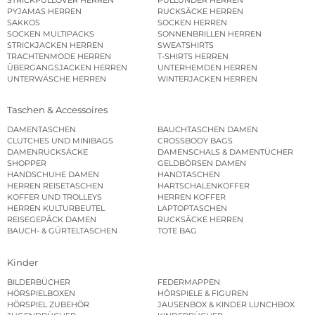
PYJAMAS HERREN
RUCKSÄCKE HERREN
SAKKOS
SOCKEN HERREN
SOCKEN MULTIPACKS
SONNENBRILLEN HERREN
STRICKJACKEN HERREN
SWEATSHIRTS
TRACHTENMODE HERREN
T-SHIRTS HERREN
ÜBERGANGSJACKEN HERREN
UNTERHEMDEN HERREN
UNTERWÄSCHE HERREN
WINTERJACKEN HERREN
Taschen & Accessoires
DAMENTASCHEN
BAUCHTASCHEN DAMEN
CLUTCHES UND MINIBAGS
CROSSBODY BAGS
DAMENRUCKSÄCKE
DAMENSCHALS & DAMENTÜCHER
SHOPPER
GELDBÖRSEN DAMEN
HANDSCHUHE DAMEN
HANDTASCHEN
HERREN REISETASCHEN
HARTSCHALENKOFFER
KOFFER UND TROLLEYS
HERREN KOFFER
HERREN KULTURBEUTEL
LAPTOPTASCHEN
REISEGEPÄCK DAMEN
RUCKSÄCKE HERREN
BAUCH- & GÜRTELTASCHEN
TOTE BAG
Kinder
BILDERBÜCHER
FEDERMAPPEN
HÖRSPIELBOXEN
HÖRSPIELE & FIGUREN
HÖRSPIEL ZUBEHÖR
JAUSENBOX & KINDER LUNCHBOX