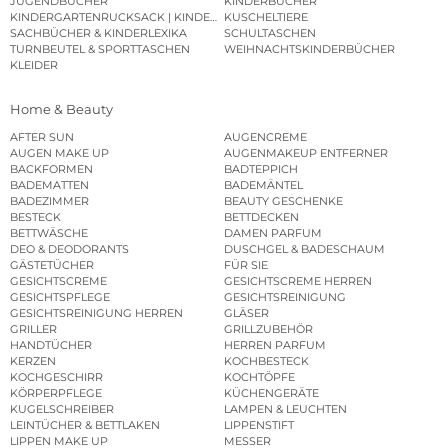
JUGENDBÜCHER
KINDERBÜCHER
KINDERGARTENRUCKSACK | KINDERGARTENBEUTEL
KUSCHELTIERE
SACHBÜCHER & KINDERLEXIKA
SCHULTASCHEN
TURNBEUTEL & SPORTTASCHEN
WEIHNACHTSKINDERBÜCHER
KLEIDER
Home & Beauty
AFTER SUN
AUGENCREME
AUGEN MAKE UP
AUGENMAKEUP ENTFERNER
BACKFORMEN
BADTEPPICH
BADEMATTEN
BADEMÄNTEL
BADEZIMMER
BEAUTY GESCHENKE
BESTECK
BETTDECKEN
BETTWÄSCHE
DAMEN PARFUM
DEO & DEODORANTS
DUSCHGEL & BADESCHAUM
GÄSTETÜCHER
FÜR SIE
GESICHTSCREME
GESICHTSCREME HERREN
GESICHTSPFLEGE
GESICHTSREINIGUNG
GESICHTSREINIGUNG HERREN
GLÄSER
GRILLER
GRILLZUBEHÖR
HANDTÜCHER
HERREN PARFUM
KERZEN
KOCHBESTECK
KOCHGESCHIRR
KOCHTÖPFE
KÖRPERPFLEGE
KÜCHENGERÄTE
KUGELSCHREIBER
LAMPEN & LEUCHTEN
LEINTÜCHER & BETTLAKEN
LIPPENSTIFT
LIPPEN MAKE UP
MESSER