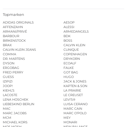
Topmarken
ADIDAS ORIGINALS
AESOP
AFFENZAHN
ALESSI
ARMANI/PRIVÉ
ARMEDANGELS
BARBOUR
BDK
BIRKENSTOCK
BOSS
BRAX
CALVIN KLEIN
CALVIN KLEIN JEANS
CLINIQUE
COMMA
COPENHAGEN
DR. MARTENS
DRYKORN
DYSON
ECOALF
ERGOBAG
FALKE
FRED PERRY
GOT BAG
GUESS
HUGO
IZIPIZI
JACK & JONES
JOOP!
KAPTEN & SON
KIEHL’S
LA PRAIRIE
LACOSTE
LE CREUSET
LENA HOSCHEK
LEVI’S®
LIEBESKIND BERLIN
LUISA CERANO
MAC
MARC CAIN
MARC JACOBS
MARC O’POLO
MCM
MEY
MICHAEL KORS
MONARI
MOS MOSH
NEW BALANCE