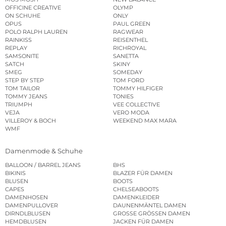
OFFICINE CREATIVE
OLYMP
ON SCHUHE
ONLY
OPUS
PAUL GREEN
POLO RALPH LAUREN
RAGWEAR
RAINKISS
REISENTHEL
REPLAY
RICHROYAL
SAMSONITE
SANETTA
SATCH
SKINY
SMEG
SOMEDAY
STEP BY STEP
TOM FORD
TOM TAILOR
TOMMY HILFIGER
TOMMY JEANS
TONIES
TRIUMPH
VEE COLLECTIVE
VEJA
VERO MODA
VILLEROY & BOCH
WEEKEND MAX MARA
WMF
Damenmode & Schuhe
BALLOON / BARREL JEANS
BHS
BIKINIS
BLAZER FÜR DAMEN
BLUSEN
BOOTS
CAPES
CHELSEABOOTS
DAMENHOSEN
DAMENKLEIDER
DAMENPULLOVER
DAUNENMÄNTEL DAMEN
DIRNDLBLUSEN
GROSSE GRÖSSEN DAMEN
HEMDBLUSEN
JACKEN FÜR DAMEN