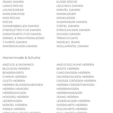
JEANS DAMEN
KURZE RÖCKE
LANGE RÖCKE
LEGGINGS DAMEN
LOUNGEWEAR
MÄNTEL DAMEN
MARLENEHOSE
MAXIKLEIDER
MIDI RÖCKE
MIDIKLEIDER
RÖCKE
SHAPEWEAR DAMEN
SONNENBRILLEN DAMEN
STIEFEL DAMEN
STIEFELETTEN FÜR DAMEN
STRICKJACKEN DAMEN
SWEATSHIRTS FÜR DAMEN
SOCKEN DAMEN
DIRNDL & TRACHTENKLEIDER
TRENCHCOATS
T-SHIRTS DAMEN
WIDELEG JEANS
WINTERJACKEN DAMEN
WOLLMÄNTEL DAMEN
Herrenmode & Schuhe
ANZÜGE & SMOKINGS
ANZUGSSCHUHE HERREN
BLOUSON HERREN
BOOTS HERREN
BOXERSHORTS
CARGOHOSEN HERREN
CHINOS HERREN
DAUNENJACKEN HERREN
GILETS HERREN
GROSSE GRÖSSEN HERREN
HERREN BUSINESSHEMDEN
HERREN FREIZEITHEMDEN
HERREN HEMDEN
HERRENHOSEN
HERRENJACKEN
HERRENSNEAKER
HOODIES HERREN
JEANS HERREN
LEDERHOSEN
LEDERJACKEN HERREN
MÄNTEL HERREN
OVERSHIRTS HERREN
PARKA HERREN
POLOSHIRTS HERREN
STRICKPULLOVER HERREN
PULLUNDER HERREN