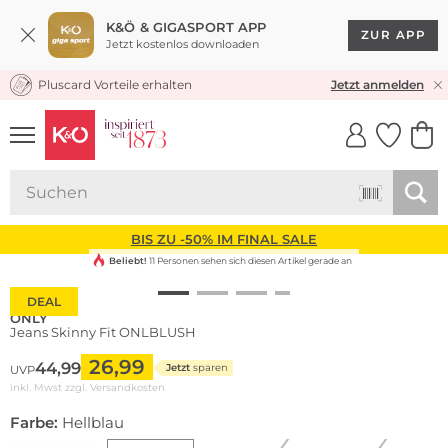
K&Ö & GIGASPORT APP
ZUR APP
Jetzt kostenlos downloaden
Pluscard Vorteile erhalten
KOSTENLOSER VERSAND* & RÜCKVERSAND
Jetzt anmelden
UNSERE APP
CLICK &
CLICK &
COLLECT
RESERVE
BIS ZU -50% IM FINAL SALE
Beliebt!
11 Personen sehen sich diesen Artikel gerade an
DEAL
ONLY
Jeans Skinny Fit ONLBLUSH
26,99
44,99
Jetzt
sparen
UVP
inkl. Mwst zzgl.
Versandkosten
Farbe:
Hellblau