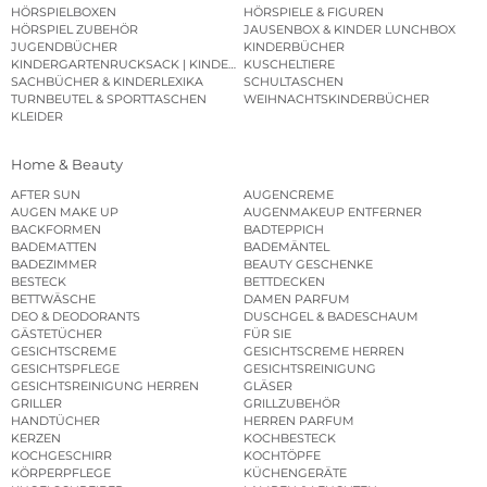
HÖRSPIELBOXEN
HÖRSPIELE & FIGUREN
HÖRSPIEL ZUBEHÖR
JAUSENBOX & KINDER LUNCHBOX
JUGENDBÜCHER
KINDERBÜCHER
KINDERGARTENRUCKSACK | KINDERGARTENBEUTEL
KUSCHELTIERE
SACHBÜCHER & KINDERLEXIKA
SCHULTASCHEN
TURNBEUTEL & SPORTTASCHEN
WEIHNACHTSKINDERBÜCHER
KLEIDER
Home & Beauty
AFTER SUN
AUGENCREME
AUGEN MAKE UP
AUGENMAKEUP ENTFERNER
BACKFORMEN
BADTEPPICH
BADEMATTEN
BADEMÄNTEL
BADEZIMMER
BEAUTY GESCHENKE
BESTECK
BETTDECKEN
BETTWÄSCHE
DAMEN PARFUM
DEO & DEODORANTS
DUSCHGEL & BADESCHAUM
GÄSTETÜCHER
FÜR SIE
GESICHTSCREME
GESICHTSCREME HERREN
GESICHTSPFLEGE
GESICHTSREINIGUNG
GESICHTSREINIGUNG HERREN
GLÄSER
GRILLER
GRILLZUBEHÖR
HANDTÜCHER
HERREN PARFUM
KERZEN
KOCHBESTECK
KOCHGESCHIRR
KOCHTÖPFE
KÖRPERPFLEGE
KÜCHENGERÄTE