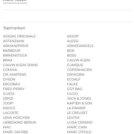
Topmarken
ADIDAS ORIGINALS
AESOP
AFFENZAHN
ALESSI
ARMANI/PRIVÉ
ARMEDANGELS
BARBOUR
BDK
BIRKENSTOCK
BOSS
BRAX
CALVIN KLEIN
CALVIN KLEIN JEANS
CLINIQUE
COMMA
COPENHAGEN
DR. MARTENS
DRYKORN
DYSON
ECOALF
ERGOBAG
FALKE
FRED PERRY
GOT BAG
GUESS
HUGO
IZIPIZI
JACK & JONES
JOOP!
KAPTEN & SON
KIEHL’S
LA PRAIRIE
LACOSTE
LE CREUSET
LENA HOSCHEK
LEVI’S®
LIEBESKIND BERLIN
LUISA CERANO
MAC
MARC CAIN
MARC JACOBS
MARC O’POLO