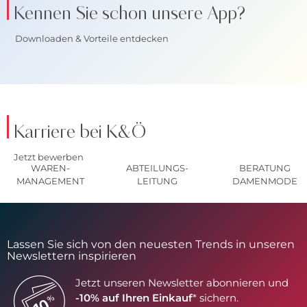
Kennen Sie schon unsere App?
Downloaden & Vorteile entdecken
Karriere bei K&Ö
Jetzt bewerben
WAREN-
ABTEILUNGS-
BERATUNG
MANAGEMENT
LEITUNG
DAMENMODE
Lassen Sie sich von den neuesten Trends in unseren
Newslettern inspirieren
Jetzt unseren Newsletter abonnieren und
-10% auf Ihren Einkauf
* sichern.