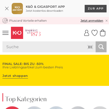
K&Ö & GIGASPORT APP
ZUR APP
Jetzt kostenlos downloaden
Pluscard Vorteile erhalten
KOSTENLOSER VERSAND* & RÜCKVERSAND
Jetzt anmelden
UNSERE APP
CLICK &
CLICK &
COLLECT
RESERVE
FINAL SALE: BIS ZU -50%
Ihre Lieblingsartikel zum besten Preis
Jetzt shoppen
Top Kategorien