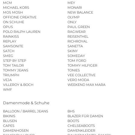
MCM
MEY
MICHAEL KORS
MONARI
MOS MOSH
NEW BALANCE
OFFICINE CREATIVE
OLYMP
ON SCHUHE
ONLY
OPUS
PAUL GREEN
POLO RALPH LAUREN
RAGWEAR
RAINKISS
REISENTHEL
REPLAY
RICHROYAL
SAMSONITE
SANETTA
SATCH
SKINY
SMEG
SOMEDAY
STEP BY STEP
TOM FORD
TOM TAILOR
TOMMY HILFIGER
TOMMY JEANS
TONIES
TRIUMPH
VEE COLLECTIVE
VEJA
VERO MODA
VILLEROY & BOCH
WEEKEND MAX MARA
WMF
Damenmode & Schuhe
BALLOON / BARREL JEANS
BHS
BIKINIS
BLAZER FÜR DAMEN
BLUSEN
BOOTS
CAPES
CHELSEABOOTS
DAMENHOSEN
DAMENKLEIDER