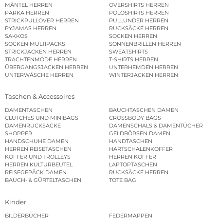
MÄNTEL HERREN
OVERSHIRTS HERREN
PARKA HERREN
POLOSHIRTS HERREN
STRICKPULLOVER HERREN
PULLUNDER HERREN
PYJAMAS HERREN
RUCKSÄCKE HERREN
SAKKOS
SOCKEN HERREN
SOCKEN MULTIPACKS
SONNENBRILLEN HERREN
STRICKJACKEN HERREN
SWEATSHIRTS
TRACHTENMODE HERREN
T-SHIRTS HERREN
ÜBERGANGSJACKEN HERREN
UNTERHEMDEN HERREN
UNTERWÄSCHE HERREN
WINTERJACKEN HERREN
Taschen & Accessoires
DAMENTASCHEN
BAUCHTASCHEN DAMEN
CLUTCHES UND MINIBAGS
CROSSBODY BAGS
DAMENRUCKSÄCKE
DAMENSCHALS & DAMENTÜCHER
SHOPPER
GELDBÖRSEN DAMEN
HANDSCHUHE DAMEN
HANDTASCHEN
HERREN REISETASCHEN
HARTSCHALENKOFFER
KOFFER UND TROLLEYS
HERREN KOFFER
HERREN KULTURBEUTEL
LAPTOPTASCHEN
REISEGEPÄCK DAMEN
RUCKSÄCKE HERREN
BAUCH- & GÜRTELTASCHEN
TOTE BAG
Kinder
BILDERBÜCHER
FEDERMAPPEN