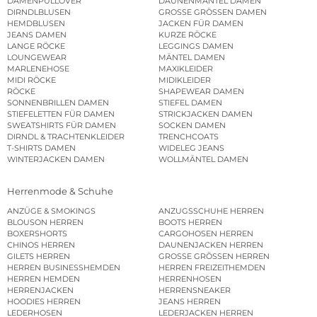
DAMENPULLOVER
DAUNENMÄNTEL DAMEN
DIRNDLBLUSEN
GROSSE GRÖSSEN DAMEN
HEMDBLUSEN
JACKEN FÜR DAMEN
JEANS DAMEN
KURZE RÖCKE
LANGE RÖCKE
LEGGINGS DAMEN
LOUNGEWEAR
MÄNTEL DAMEN
MARLENEHOSE
MAXIKLEIDER
MIDI RÖCKE
MIDIKLEIDER
RÖCKE
SHAPEWEAR DAMEN
SONNENBRILLEN DAMEN
STIEFEL DAMEN
STIEFELETTEN FÜR DAMEN
STRICKJACKEN DAMEN
SWEATSHIRTS FÜR DAMEN
SOCKEN DAMEN
DIRNDL & TRACHTENKLEIDER
TRENCHCOATS
T-SHIRTS DAMEN
WIDELEG JEANS
WINTERJACKEN DAMEN
WOLLMÄNTEL DAMEN
Herrenmode & Schuhe
ANZÜGE & SMOKINGS
ANZUGSSCHUHE HERREN
BLOUSON HERREN
BOOTS HERREN
BOXERSHORTS
CARGOHOSEN HERREN
CHINOS HERREN
DAUNENJACKEN HERREN
GILETS HERREN
GROSSE GRÖSSEN HERREN
HERREN BUSINESSHEMDEN
HERREN FREIZEITHEMDEN
HERREN HEMDEN
HERRENHOSEN
HERRENJACKEN
HERRENSNEAKER
HOODIES HERREN
JEANS HERREN
LEDERHOSEN
LEDERJACKEN HERREN