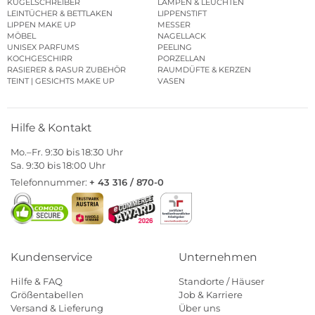
KUGELSCHREIBER
LAMPEN & LEUCHTEN
LEINTÜCHER & BETTLAKEN
LIPPENSTIFT
LIPPEN MAKE UP
MESSER
MÖBEL
NAGELLACK
UNISEX PARFUMS
PEELING
KOCHGESCHIRR
PORZELLAN
RASIERER & RASUR ZUBEHÖR
RAUMDÜFTE & KERZEN
TEINT | GESICHTS MAKE UP
VASEN
Hilfe & Kontakt
Mo.–Fr. 9:30 bis 18:30 Uhr
Sa. 9:30 bis 18:00 Uhr
Telefonnummer:
+ 43 316 / 870-0
Kundenservice
Unternehmen
Hilfe & FAQ
Standorte / Häuser
Größentabellen
Job & Karriere
Versand & Lieferung
Über uns