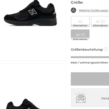
Größe:
Welche Größe passt
42
42 1/2
Alternativen
Alternativen
46 1/2
Alternativen
Größenbeurteilung:
?
klein / schmal geschnitten
Meld