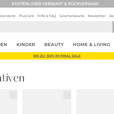
KOSTENLOSER VERSAND* & RÜCKVERSAND
Standorte
PlusCard
Hilfe & FAQ
Geschenkkarte
Newsletter
Ak
REN
KINDER
BEAUTY
HOME & LIVING
BIS ZU -50% IM FINAL SALE
tiven