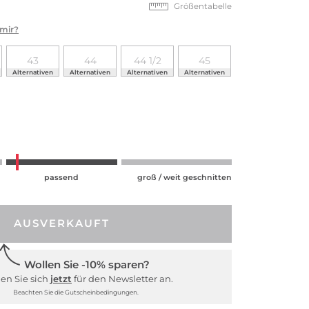
Größentabelle
 mir?
43
44
44 1/2
45
Alternativen
Alternativen
Alternativen
Alternativen
passend
groß / weit geschnitten
AUSVERKAUFT
Wollen Sie -10% sparen?
en Sie sich
jetzt
für den Newsletter an.
Beachten Sie die Gutscheinbedingungen.