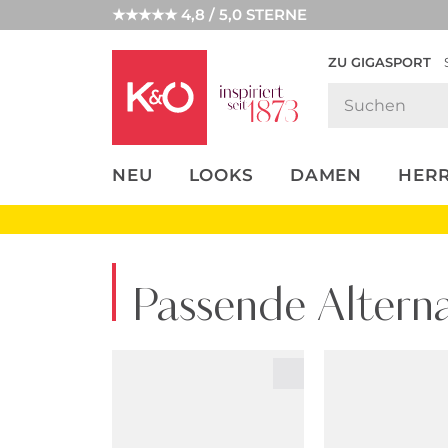
★★★★★ 4,8 / 5,0 STERNE
ZU GIGASPORT
FASHION-
UNSERE APP
CLICK &
CLICK &
TRENDS
COLLECT
RESERVE
NEU
LOOKS
DAMEN
HER
Passende Alterna