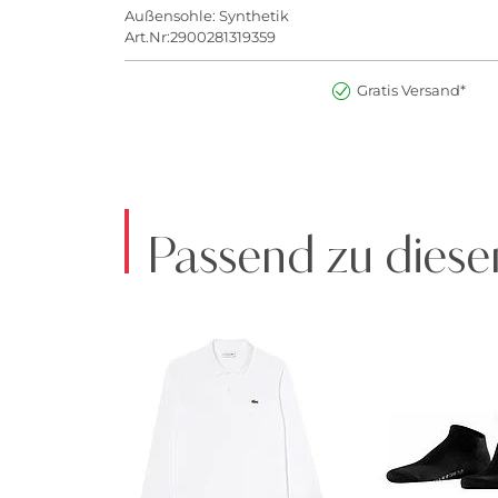
Außensohle: Synthetik
Art.Nr:2900281319359
Gratis Versand*
Passend zu diese