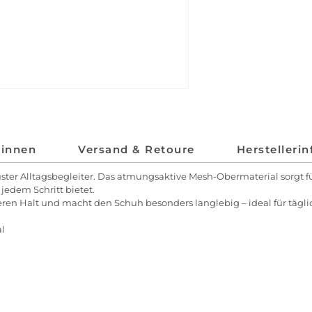
*innen
Versand & Retoure
Herstelleri
uster Alltagsbegleiter. Das atmungsaktive Mesh-Obermaterial sorgt
edem Schritt bietet.
cheren Halt und macht den Schuh besonders langlebig – ideal für tä
l