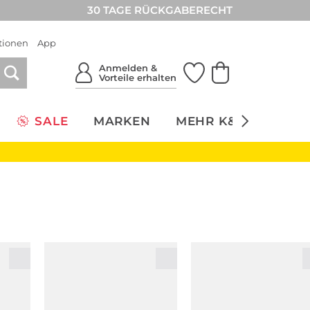
30 TAGE RÜCKGABERECHT
tionen
App
Anmelden &
Vorteile erhalten
SALE
MARKEN
MEHR K&Ö
NACH