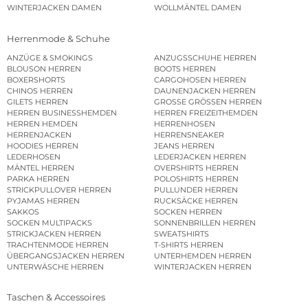
WINTERJACKEN DAMEN
WOLLMÄNTEL DAMEN
Herrenmode & Schuhe
ANZÜGE & SMOKINGS
ANZUGSSCHUHE HERREN
BLOUSON HERREN
BOOTS HERREN
BOXERSHORTS
CARGOHOSEN HERREN
CHINOS HERREN
DAUNENJACKEN HERREN
GILETS HERREN
GROSSE GRÖSSEN HERREN
HERREN BUSINESSHEMDEN
HERREN FREIZEITHEMDEN
HERREN HEMDEN
HERRENHOSEN
HERRENJACKEN
HERRENSNEAKER
HOODIES HERREN
JEANS HERREN
LEDERHOSEN
LEDERJACKEN HERREN
MÄNTEL HERREN
OVERSHIRTS HERREN
PARKA HERREN
POLOSHIRTS HERREN
STRICKPULLOVER HERREN
PULLUNDER HERREN
PYJAMAS HERREN
RUCKSÄCKE HERREN
SAKKOS
SOCKEN HERREN
SOCKEN MULTIPACKS
SONNENBRILLEN HERREN
STRICKJACKEN HERREN
SWEATSHIRTS
TRACHTENMODE HERREN
T-SHIRTS HERREN
ÜBERGANGSJACKEN HERREN
UNTERHEMDEN HERREN
UNTERWÄSCHE HERREN
WINTERJACKEN HERREN
Taschen & Accessoires