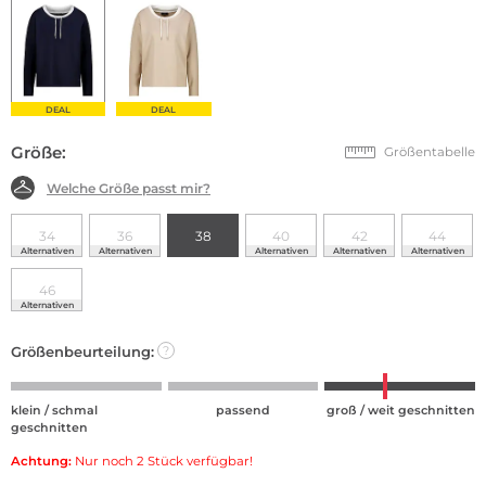
DEAL
DEAL
Größe:
Größentabelle
Welche Größe passt mir?
34
36
38
40
42
44
Alternativen
Alternativen
Alternativen
Alternativen
Alternativen
46
Alternativen
Größenbeurteilung:
?
klein / schmal
passend
groß / weit geschnitten
geschnitten
Achtung:
Nur noch 2 Stück verfügbar!