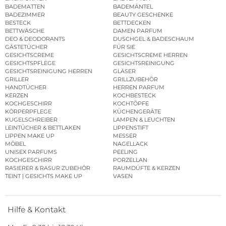
BADEMATTEN
BADEMÄNTEL
BADEZIMMER
BEAUTY GESCHENKE
BESTECK
BETTDECKEN
BETTWÄSCHE
DAMEN PARFUM
DEO & DEODORANTS
DUSCHGEL & BADESCHAUM
GÄSTETÜCHER
FÜR SIE
GESICHTSCREME
GESICHTSCREME HERREN
GESICHTSPFLEGE
GESICHTSREINIGUNG
GESICHTSREINIGUNG HERREN
GLÄSER
GRILLER
GRILLZUBEHÖR
HANDTÜCHER
HERREN PARFUM
KERZEN
KOCHBESTECK
KOCHGESCHIRR
KOCHTÖPFE
KÖRPERPFLEGE
KÜCHENGERÄTE
KUGELSCHREIBER
LAMPEN & LEUCHTEN
LEINTÜCHER & BETTLAKEN
LIPPENSTIFT
LIPPEN MAKE UP
MESSER
MÖBEL
NAGELLACK
UNISEX PARFUMS
PEELING
KOCHGESCHIRR
PORZELLAN
RASIERER & RASUR ZUBEHÖR
RAUMDÜFTE & KERZEN
TEINT | GESICHTS MAKE UP
VASEN
Hilfe & Kontakt