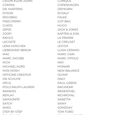
CALVIN KLEIN JEANS
CLINIQUE
COMMA
COPENHAGEN
DR. MARTENS
DRYKORN
DYSON
ECOALF
ERGOBAG
FALKE
FRED PERRY
GOT BAG
GUESS
HUGO
IZIPIZI
JACK & JONES
JOOP!
KAPTEN & SON
KIEHL’S
LA PRAIRIE
LACOSTE
LE CREUSET
LENA HOSCHEK
LEVI’S®
LIEBESKIND BERLIN
LUISA CERANO
MAC
MARC CAIN
MARC JACOBS
MARC O’POLO
MCM
MEY
MICHAEL KORS
MONARI
MOS MOSH
NEW BALANCE
OFFICINE CREATIVE
OLYMP
ON SCHUHE
ONLY
OPUS
PAUL GREEN
POLO RALPH LAUREN
RAGWEAR
RAINKISS
REISENTHEL
REPLAY
RICHROYAL
SAMSONITE
SANETTA
SATCH
SKINY
SMEG
SOMEDAY
STEP BY STEP
TOM FORD