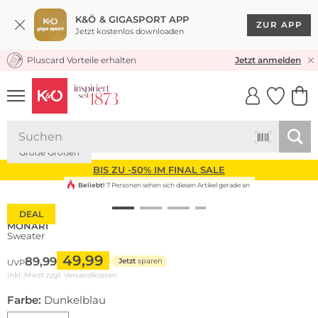
K&Ö & GIGASPORT APP
ZUR APP
Jetzt kostenlos downloaden
Pluscard Vorteile erhalten
KOSTENLOSER VERSAND* & RÜCKVERSAND
Jetzt anmelden
UNSERE APP
CLICK &
CLICK &
COLLECT
RESERVE
Große Größen
BIS ZU -50% IM FINAL SALE
Beliebt!
7 Personen sehen sich diesen Artikel gerade an
DEAL
MONARI
Sweater
49,99
89,99
Jetzt
sparen
UVP
inkl. Mwst zzgl.
Versandkosten
Farbe:
Dunkelblau