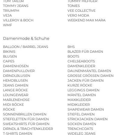
TOM TAILOR
TOMMY HILFIGER
TOMMY JEANS
TONIES
TRIUMPH
VEE COLLECTIVE
VEJA
VERO MODA
VILLEROY & BOCH
WEEKEND MAX MARA
WMF
Damenmode & Schuhe
BALLOON / BARREL JEANS
BHS
BIKINIS
BLAZER FÜR DAMEN
BLUSEN
BOOTS
CAPES
CHELSEABOOTS
DAMENHOSEN
DAMENKLEIDER
DAMENPULLOVER
DAUNENMÄNTEL DAMEN
DIRNDLBLUSEN
GROSSE GRÖSSEN DAMEN
HEMDBLUSEN
JACKEN FÜR DAMEN
JEANS DAMEN
KURZE RÖCKE
LANGE RÖCKE
LEGGINGS DAMEN
LOUNGEWEAR
MÄNTEL DAMEN
MARLENEHOSE
MAXIKLEIDER
MIDI RÖCKE
MIDIKLEIDER
RÖCKE
SHAPEWEAR DAMEN
SONNENBRILLEN DAMEN
STIEFEL DAMEN
STIEFELETTEN FÜR DAMEN
STRICKJACKEN DAMEN
SWEATSHIRTS FÜR DAMEN
SOCKEN DAMEN
DIRNDL & TRACHTENKLEIDER
TRENCHCOATS
T-SHIRTS DAMEN
WIDELEG JEANS