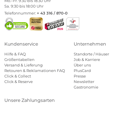
Mo.–Fr. 9:30 bis 18:30 Uhr
Sa. 9:30 bis 18:00 Uhr
Telefonnummer:
+ 43 316 / 870-0
Kundenservice
Unternehmen
Hilfe & FAQ
Standorte / Häuser
Größentabellen
Job & Karriere
Versand & Lieferung
Über uns
Retouren & Reklamationen FAQ
PlusCard
Click & Collect
Presse
Click & Reserve
Newsletter
Gastronomie
Unsere Zahlungsarten
Klarna
Paypal
Mastercard
Visa
Diners
Eps
Shop
Applepay
Amazon