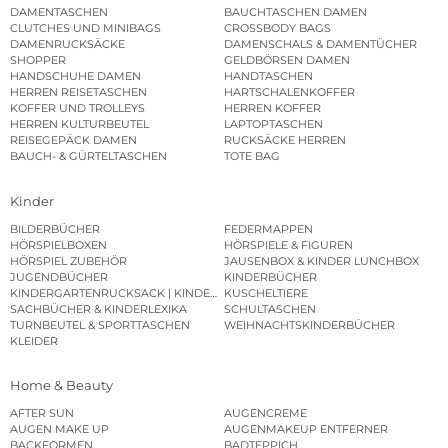
DAMENTASCHEN
BAUCHTASCHEN DAMEN
CLUTCHES UND MINIBAGS
CROSSBODY BAGS
DAMENRUCKSÄCKE
DAMENSCHALS & DAMENTÜCHER
SHOPPER
GELDBÖRSEN DAMEN
HANDSCHUHE DAMEN
HANDTASCHEN
HERREN REISETASCHEN
HARTSCHALENKOFFER
KOFFER UND TROLLEYS
HERREN KOFFER
HERREN KULTURBEUTEL
LAPTOPTASCHEN
REISEGEPÄCK DAMEN
RUCKSÄCKE HERREN
BAUCH- & GÜRTELTASCHEN
TOTE BAG
Kinder
BILDERBÜCHER
FEDERMAPPEN
HÖRSPIELBOXEN
HÖRSPIELE & FIGUREN
HÖRSPIEL ZUBEHÖR
JAUSENBOX & KINDER LUNCHBOX
JUGENDBÜCHER
KINDERBÜCHER
KINDERGARTENRUCKSACK | KINDERGARTENBEUTEL
KUSCHELTIERE
SACHBÜCHER & KINDERLEXIKA
SCHULTASCHEN
TURNBEUTEL & SPORTTASCHEN
WEIHNACHTSKINDERBÜCHER
KLEIDER
Home & Beauty
AFTER SUN
AUGENCREME
AUGEN MAKE UP
AUGENMAKEUP ENTFERNER
BACKFORMEN
BADTEPPICH