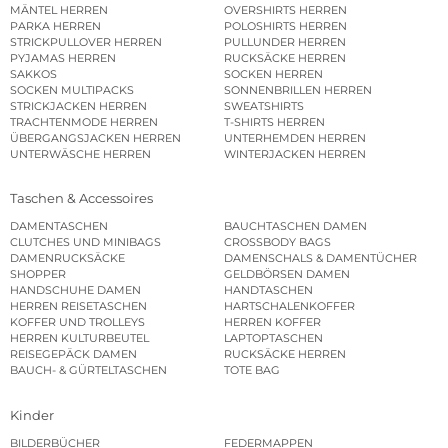
MÄNTEL HERREN
OVERSHIRTS HERREN
PARKA HERREN
POLOSHIRTS HERREN
STRICKPULLOVER HERREN
PULLUNDER HERREN
PYJAMAS HERREN
RUCKSÄCKE HERREN
SAKKOS
SOCKEN HERREN
SOCKEN MULTIPACKS
SONNENBRILLEN HERREN
STRICKJACKEN HERREN
SWEATSHIRTS
TRACHTENMODE HERREN
T-SHIRTS HERREN
ÜBERGANGSJACKEN HERREN
UNTERHEMDEN HERREN
UNTERWÄSCHE HERREN
WINTERJACKEN HERREN
Taschen & Accessoires
DAMENTASCHEN
BAUCHTASCHEN DAMEN
CLUTCHES UND MINIBAGS
CROSSBODY BAGS
DAMENRUCKSÄCKE
DAMENSCHALS & DAMENTÜCHER
SHOPPER
GELDBÖRSEN DAMEN
HANDSCHUHE DAMEN
HANDTASCHEN
HERREN REISETASCHEN
HARTSCHALENKOFFER
KOFFER UND TROLLEYS
HERREN KOFFER
HERREN KULTURBEUTEL
LAPTOPTASCHEN
REISEGEPÄCK DAMEN
RUCKSÄCKE HERREN
BAUCH- & GÜRTELTASCHEN
TOTE BAG
Kinder
BILDERBÜCHER
FEDERMAPPEN