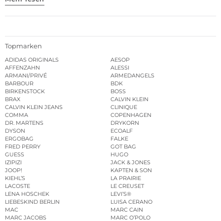
Topmarken
ADIDAS ORIGINALS
AESOP
AFFENZAHN
ALESSI
ARMANI/PRIVÉ
ARMEDANGELS
BARBOUR
BDK
BIRKENSTOCK
BOSS
BRAX
CALVIN KLEIN
CALVIN KLEIN JEANS
CLINIQUE
COMMA
COPENHAGEN
DR. MARTENS
DRYKORN
DYSON
ECOALF
ERGOBAG
FALKE
FRED PERRY
GOT BAG
GUESS
HUGO
IZIPIZI
JACK & JONES
JOOP!
KAPTEN & SON
KIEHL’S
LA PRAIRIE
LACOSTE
LE CREUSET
LENA HOSCHEK
LEVI’S®
LIEBESKIND BERLIN
LUISA CERANO
MAC
MARC CAIN
MARC JACOBS
MARC O’POLO