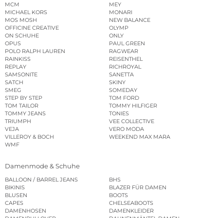
MCM
MEY
MICHAEL KORS
MONARI
MOS MOSH
NEW BALANCE
OFFICINE CREATIVE
OLYMP
ON SCHUHE
ONLY
OPUS
PAUL GREEN
POLO RALPH LAUREN
RAGWEAR
RAINKISS
REISENTHEL
REPLAY
RICHROYAL
SAMSONITE
SANETTA
SATCH
SKINY
SMEG
SOMEDAY
STEP BY STEP
TOM FORD
TOM TAILOR
TOMMY HILFIGER
TOMMY JEANS
TONIES
TRIUMPH
VEE COLLECTIVE
VEJA
VERO MODA
VILLEROY & BOCH
WEEKEND MAX MARA
WMF
Damenmode & Schuhe
BALLOON / BARREL JEANS
BHS
BIKINIS
BLAZER FÜR DAMEN
BLUSEN
BOOTS
CAPES
CHELSEABOOTS
DAMENHOSEN
DAMENKLEIDER