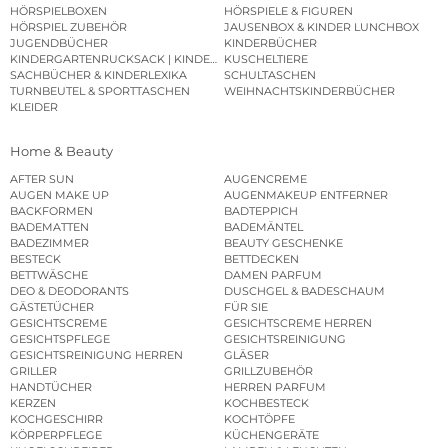
HÖRSPIELBOXEN
HÖRSPIELE & FIGUREN
HÖRSPIEL ZUBEHÖR
JAUSENBOX & KINDER LUNCHBOX
JUGENDBÜCHER
KINDERBÜCHER
KINDERGARTENRUCKSACK | KINDERGARTENBEUTEL
KUSCHELTIERE
SACHBÜCHER & KINDERLEXIKA
SCHULTASCHEN
TURNBEUTEL & SPORTTASCHEN
WEIHNACHTSKINDERBÜCHER
KLEIDER
Home & Beauty
AFTER SUN
AUGENCREME
AUGEN MAKE UP
AUGENMAKEUP ENTFERNER
BACKFORMEN
BADTEPPICH
BADEMATTEN
BADEMÄNTEL
BADEZIMMER
BEAUTY GESCHENKE
BESTECK
BETTDECKEN
BETTWÄSCHE
DAMEN PARFUM
DEO & DEODORANTS
DUSCHGEL & BADESCHAUM
GÄSTETÜCHER
FÜR SIE
GESICHTSCREME
GESICHTSCREME HERREN
GESICHTSPFLEGE
GESICHTSREINIGUNG
GESICHTSREINIGUNG HERREN
GLÄSER
GRILLER
GRILLZUBEHÖR
HANDTÜCHER
HERREN PARFUM
KERZEN
KOCHBESTECK
KOCHGESCHIRR
KOCHTÖPFE
KÖRPERPFLEGE
KÜCHENGERÄTE