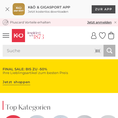
K&Ö & GIGASPORT APP
ZUR APP
Jetzt kostenlos downloaden
Pluscard Vorteile erhalten
KOSTENLOSER VERSAND* & RÜCKVERSAND
Jetzt anmelden
UNSERE APP
CLICK &
CLICK &
COLLECT
RESERVE
FINAL SALE: BIS ZU -50%
Ihre Lieblingsartikel zum besten Preis
Jetzt shoppen
Top Kategorien