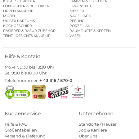
KUGELSCHREIBER
LAMPEN & LEUCHTEN
LEINTÜCHER & BETTLAKEN
LIPPENSTIFT
LIPPEN MAKE UP
MESSER
MÖBEL
NAGELLACK
UNISEX PARFUMS
PEELING
KOCHGESCHIRR
PORZELLAN
RASIERER & RASUR ZUBEHÖR
RAUMDÜFTE & KERZEN
TEINT | GESICHTS MAKE UP
VASEN
Hilfe & Kontakt
Mo.–Fr. 9:30 bis 18:30 Uhr
Sa. 9:30 bis 18:00 Uhr
Telefonnummer:
+ 43 316 / 870-0
Kundenservice
Unternehmen
Hilfe & FAQ
Standorte / Häuser
Größentabellen
Job & Karriere
Versand & Lieferung
Über uns