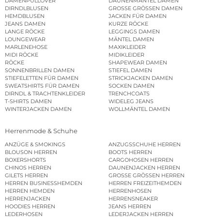
DAMENPULLOVER
DAUNENMÄNTEL DAMEN
DIRNDLBLUSEN
GROSSE GRÖSSEN DAMEN
HEMDBLUSEN
JACKEN FÜR DAMEN
JEANS DAMEN
KURZE RÖCKE
LANGE RÖCKE
LEGGINGS DAMEN
LOUNGEWEAR
MÄNTEL DAMEN
MARLENEHOSE
MAXIKLEIDER
MIDI RÖCKE
MIDIKLEIDER
RÖCKE
SHAPEWEAR DAMEN
SONNENBRILLEN DAMEN
STIEFEL DAMEN
STIEFELETTEN FÜR DAMEN
STRICKJACKEN DAMEN
SWEATSHIRTS FÜR DAMEN
SOCKEN DAMEN
DIRNDL & TRACHTENKLEIDER
TRENCHCOATS
T-SHIRTS DAMEN
WIDELEG JEANS
WINTERJACKEN DAMEN
WOLLMÄNTEL DAMEN
Herrenmode & Schuhe
ANZÜGE & SMOKINGS
ANZUGSSCHUHE HERREN
BLOUSON HERREN
BOOTS HERREN
BOXERSHORTS
CARGOHOSEN HERREN
CHINOS HERREN
DAUNENJACKEN HERREN
GILETS HERREN
GROSSE GRÖSSEN HERREN
HERREN BUSINESSHEMDEN
HERREN FREIZEITHEMDEN
HERREN HEMDEN
HERRENHOSEN
HERRENJACKEN
HERRENSNEAKER
HOODIES HERREN
JEANS HERREN
LEDERHOSEN
LEDERJACKEN HERREN