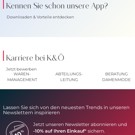
Kennen Sie schon unsere App?
Downloaden & Vorteile entdecken
Karriere bei K&Ö
Jetzt bewerben
WAREN-
ABTEILUNGS-
BERATUNG
MANAGEMENT
LEITUNG
DAMENMODE
Lassen Sie sich von den neuesten Trends in unseren
Newslettern inspirieren
Jetzt unseren Newsletter abonnieren und
-10% auf Ihren Einkauf
* sichern.