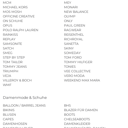
MCM
MEY
MICHAEL KORS
MONARI
MOS MOSH
NEW BALANCE
OFFICINE CREATIVE
OLYMP
ON SCHUHE
ONLY
OPUS
PAUL GREEN
POLO RALPH LAUREN
RAGWEAR
RAINKISS
REISENTHEL
REPLAY
RICHROYAL
SAMSONITE
SANETTA
SATCH
SKINY
SMEG
SOMEDAY
STEP BY STEP
TOM FORD
TOM TAILOR
TOMMY HILFIGER
TOMMY JEANS
TONIES
TRIUMPH
VEE COLLECTIVE
VEJA
VERO MODA
VILLEROY & BOCH
WEEKEND MAX MARA
WMF
Damenmode & Schuhe
BALLOON / BARREL JEANS
BHS
BIKINIS
BLAZER FÜR DAMEN
BLUSEN
BOOTS
CAPES
CHELSEABOOTS
DAMENHOSEN
DAMENKLEIDER