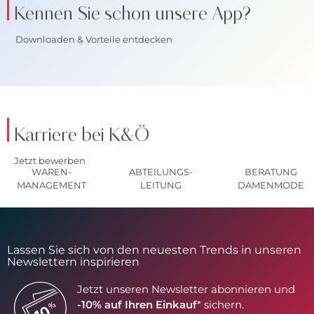
Kennen Sie schon unsere App?
Downloaden & Vorteile entdecken
Karriere bei K&Ö
Jetzt bewerben
WAREN-
ABTEILUNGS-
BERATUNG
MANAGEMENT
LEITUNG
DAMENMODE
Lassen Sie sich von den neuesten Trends in unseren
Newslettern inspirieren
Jetzt unseren Newsletter abonnieren und
-10% auf Ihren Einkauf
* sichern.