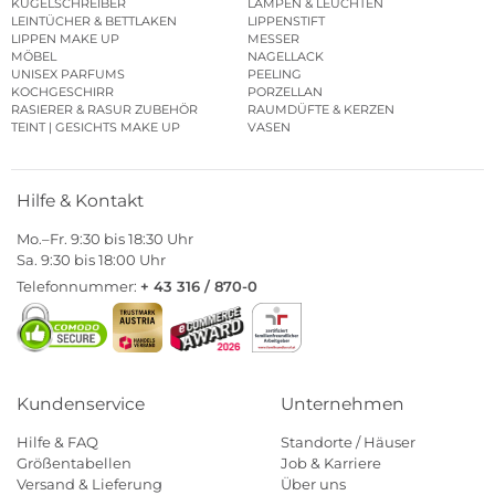
KUGELSCHREIBER
LAMPEN & LEUCHTEN
LEINTÜCHER & BETTLAKEN
LIPPENSTIFT
LIPPEN MAKE UP
MESSER
MÖBEL
NAGELLACK
UNISEX PARFUMS
PEELING
KOCHGESCHIRR
PORZELLAN
RASIERER & RASUR ZUBEHÖR
RAUMDÜFTE & KERZEN
TEINT | GESICHTS MAKE UP
VASEN
Hilfe & Kontakt
Mo.–Fr. 9:30 bis 18:30 Uhr
Sa. 9:30 bis 18:00 Uhr
Telefonnummer:
+ 43 316 / 870-0
Kundenservice
Unternehmen
Hilfe & FAQ
Standorte / Häuser
Größentabellen
Job & Karriere
Versand & Lieferung
Über uns