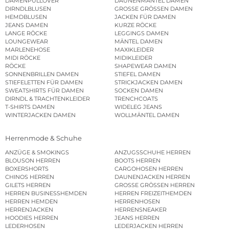
DAMENPULLOVER
DAUNENMÄNTEL DAMEN
DIRNDLBLUSEN
GROSSE GRÖSSEN DAMEN
HEMDBLUSEN
JACKEN FÜR DAMEN
JEANS DAMEN
KURZE RÖCKE
LANGE RÖCKE
LEGGINGS DAMEN
LOUNGEWEAR
MÄNTEL DAMEN
MARLENEHOSE
MAXIKLEIDER
MIDI RÖCKE
MIDIKLEIDER
RÖCKE
SHAPEWEAR DAMEN
SONNENBRILLEN DAMEN
STIEFEL DAMEN
STIEFELETTEN FÜR DAMEN
STRICKJACKEN DAMEN
SWEATSHIRTS FÜR DAMEN
SOCKEN DAMEN
DIRNDL & TRACHTENKLEIDER
TRENCHCOATS
T-SHIRTS DAMEN
WIDELEG JEANS
WINTERJACKEN DAMEN
WOLLMÄNTEL DAMEN
Herrenmode & Schuhe
ANZÜGE & SMOKINGS
ANZUGSSCHUHE HERREN
BLOUSON HERREN
BOOTS HERREN
BOXERSHORTS
CARGOHOSEN HERREN
CHINOS HERREN
DAUNENJACKEN HERREN
GILETS HERREN
GROSSE GRÖSSEN HERREN
HERREN BUSINESSHEMDEN
HERREN FREIZEITHEMDEN
HERREN HEMDEN
HERRENHOSEN
HERRENJACKEN
HERRENSNEAKER
HOODIES HERREN
JEANS HERREN
LEDERHOSEN
LEDERJACKEN HERREN