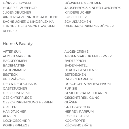
HÖRSPIELBOXEN
HÖRSPIELE & FIGUREN
HÖRSPIEL ZUBEHÖR
JAUSENBOX & KINDER LUNCHBOX
JUGENDBÜCHER
KINDERBÜCHER
KINDERGARTENRUCKSACK | KINDERGARTENBEUTEL
KUSCHELTIERE
SACHBÜCHER & KINDERLEXIKA
SCHULTASCHEN
TURNBEUTEL & SPORTTASCHEN
WEIHNACHTSKINDERBÜCHER
KLEIDER
Home & Beauty
AFTER SUN
AUGENCREME
AUGEN MAKE UP
AUGENMAKEUP ENTFERNER
BACKFORMEN
BADTEPPICH
BADEMATTEN
BADEMÄNTEL
BADEZIMMER
BEAUTY GESCHENKE
BESTECK
BETTDECKEN
BETTWÄSCHE
DAMEN PARFUM
DEO & DEODORANTS
DUSCHGEL & BADESCHAUM
GÄSTETÜCHER
FÜR SIE
GESICHTSCREME
GESICHTSCREME HERREN
GESICHTSPFLEGE
GESICHTSREINIGUNG
GESICHTSREINIGUNG HERREN
GLÄSER
GRILLER
GRILLZUBEHÖR
HANDTÜCHER
HERREN PARFUM
KERZEN
KOCHBESTECK
KOCHGESCHIRR
KOCHTÖPFE
KÖRPERPFLEGE
KÜCHENGERÄTE