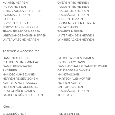
MÄNTEL HERREN
OVERSHIRTS HERREN
PARKA HERREN
POLOSHIRTS HERREN
STRICKPULLOVER HERREN
PULLUNDER HERREN
PYJAMAS HERREN
RUCKSÄCKE HERREN
SAKKOS
SOCKEN HERREN
SOCKEN MULTIPACKS
SONNENBRILLEN HERREN
STRICKJACKEN HERREN
SWEATSHIRTS
TRACHTENMODE HERREN
T-SHIRTS HERREN
ÜBERGANGSJACKEN HERREN
UNTERHEMDEN HERREN
UNTERWÄSCHE HERREN
WINTERJACKEN HERREN
Taschen & Accessoires
DAMENTASCHEN
BAUCHTASCHEN DAMEN
CLUTCHES UND MINIBAGS
CROSSBODY BAGS
DAMENRUCKSÄCKE
DAMENSCHALS & DAMENTÜCHER
SHOPPER
GELDBÖRSEN DAMEN
HANDSCHUHE DAMEN
HANDTASCHEN
HERREN REISETASCHEN
HARTSCHALENKOFFER
KOFFER UND TROLLEYS
HERREN KOFFER
HERREN KULTURBEUTEL
LAPTOPTASCHEN
REISEGEPÄCK DAMEN
RUCKSÄCKE HERREN
BAUCH- & GÜRTELTASCHEN
TOTE BAG
Kinder
BILDERBÜCHER
FEDERMAPPEN