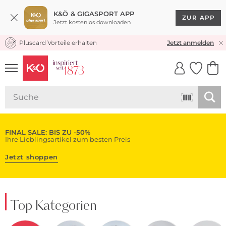
K&Ö & GIGASPORT APP
ZUR APP
Jetzt kostenlos downloaden
Pluscard Vorteile erhalten
KOSTENLOSER VERSAND* & RÜCKVERSAND
Jetzt anmelden
UNSERE APP
CLICK &
CLICK &
COLLECT
RESERVE
FINAL SALE: BIS ZU -50%
Ihre Lieblingsartikel zum besten Preis
Jetzt shoppen
Top Kategorien