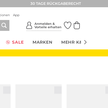
30 TAGE RÜCKGABERECHT
tionen
App
Anmelden &
Vorteile erhalten
SALE
MARKEN
MEHR K&Ö
NACH