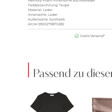
Memory-Foam-Innensohle aus Kalbleder
Farbbezeichnung: Taupe
Material: Leder
Innensohle: Leder
Außensohle: Synthetik
Art.Nr:2900279870282
Gratis Versand*
Passend zu diese