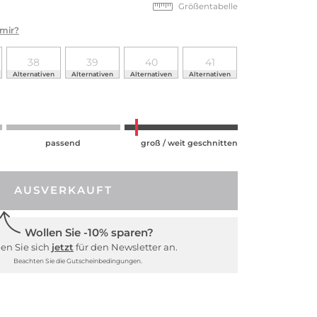
Größentabelle
 mir?
38
39
40
41
Alternativen
Alternativen
Alternativen
Alternativen
passend
groß / weit geschnitten
AUSVERKAUFT
Wollen Sie -10% sparen?
en Sie sich
jetzt
für den Newsletter an.
Beachten Sie die Gutscheinbedingungen.