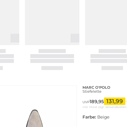
MARC O'POLO
Stiefelette
131,99
189,95
UVP
inkl. Mwst zzgl.
Versandkosten
Farbe:
Beige