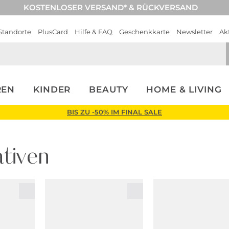
KOSTENLOSER VERSAND* & RÜCKVERSAND
Standorte
PlusCard
Hilfe & FAQ
Geschenkkarte
Newsletter
Ak
REN
KINDER
BEAUTY
HOME & LIVING
BIS ZU -50% IM FINAL SALE
tiven