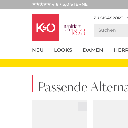
★★★★★ 4,8 / 5,0 STERNE
ZU GIGASPORT
FASHION-
UNSERE APP
CLICK &
CLICK &
TRENDS
COLLECT
RESERVE
NEU
LOOKS
DAMEN
HER
Passende Alterna