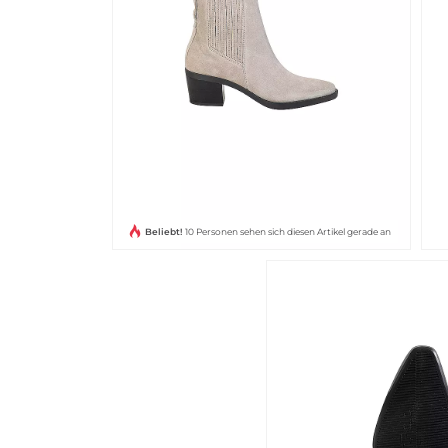
Beliebt!
10 Personen sehen sich diesen Artikel gerade an