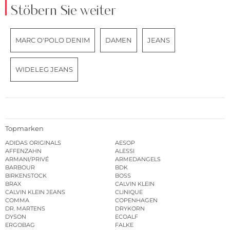
Stöbern Sie weiter
MARC O'POLO DENIM
DAMEN
JEANS
WIDELEG JEANS
Topmarken
ADIDAS ORIGINALS
AESOP
AFFENZAHN
ALESSI
ARMANI/PRIVÉ
ARMEDANGELS
BARBOUR
BDK
BIRKENSTOCK
BOSS
BRAX
CALVIN KLEIN
CALVIN KLEIN JEANS
CLINIQUE
COMMA
COPENHAGEN
DR. MARTENS
DRYKORN
DYSON
ECOALF
ERGOBAG
FALKE