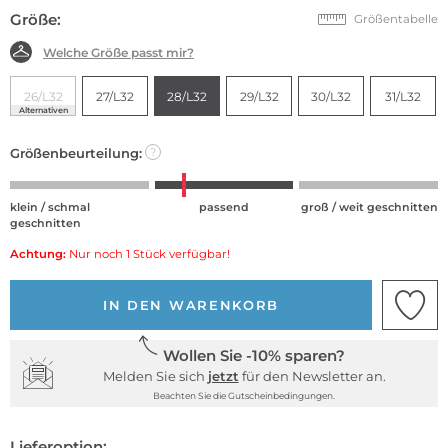
Größe:
Größentabelle
Welche Größe passt mir?
26/L32
27/L32
28/L32
29/L32
30/L32
31/L32
Alternativen
Größenbeurteilung:
?
klein / schmal
passend
groß / weit geschnitten
geschnitten
Achtung:
Nur noch 1 Stück verfügbar!
IN DEN WARENKORB
Wollen Sie -10% sparen?
Melden Sie sich
jetzt
für den Newsletter an.
Beachten Sie die Gutscheinbedingungen.
Lieferoption: