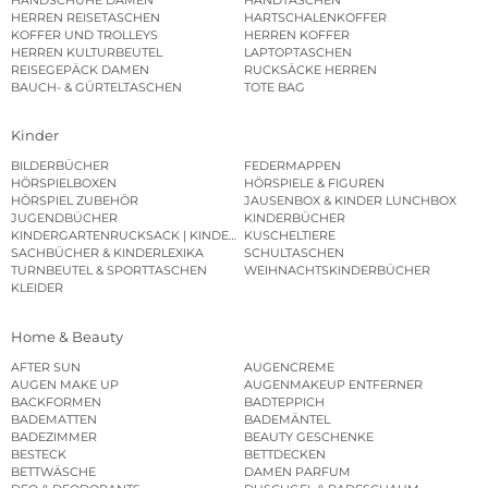
HERREN REISETASCHEN
HARTSCHALENKOFFER
KOFFER UND TROLLEYS
HERREN KOFFER
HERREN KULTURBEUTEL
LAPTOPTASCHEN
REISEGEPÄCK DAMEN
RUCKSÄCKE HERREN
BAUCH- & GÜRTELTASCHEN
TOTE BAG
Kinder
BILDERBÜCHER
FEDERMAPPEN
HÖRSPIELBOXEN
HÖRSPIELE & FIGUREN
HÖRSPIEL ZUBEHÖR
JAUSENBOX & KINDER LUNCHBOX
JUGENDBÜCHER
KINDERBÜCHER
KINDERGARTENRUCKSACK | KINDERGARTENBEUTEL
KUSCHELTIERE
SACHBÜCHER & KINDERLEXIKA
SCHULTASCHEN
TURNBEUTEL & SPORTTASCHEN
WEIHNACHTSKINDERBÜCHER
KLEIDER
Home & Beauty
AFTER SUN
AUGENCREME
AUGEN MAKE UP
AUGENMAKEUP ENTFERNER
BACKFORMEN
BADTEPPICH
BADEMATTEN
BADEMÄNTEL
BADEZIMMER
BEAUTY GESCHENKE
BESTECK
BETTDECKEN
BETTWÄSCHE
DAMEN PARFUM