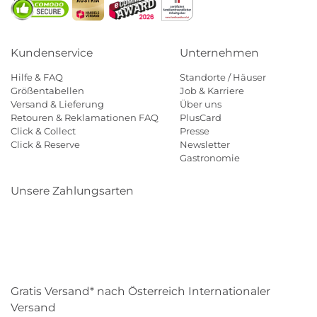
Kundenservice
Unternehmen
Hilfe & FAQ
Standorte / Häuser
Größentabellen
Job & Karriere
Versand & Lieferung
Über uns
Retouren & Reklamationen FAQ
PlusCard
Click & Collect
Presse
Click & Reserve
Newsletter
Gastronomie
Unsere Zahlungsarten
Klarna
Paypal
Mastercard
Visa
Diners
Eps
Shop
Applepay
Amazon
Gratis Versand* nach Österreich Internationaler
Versand