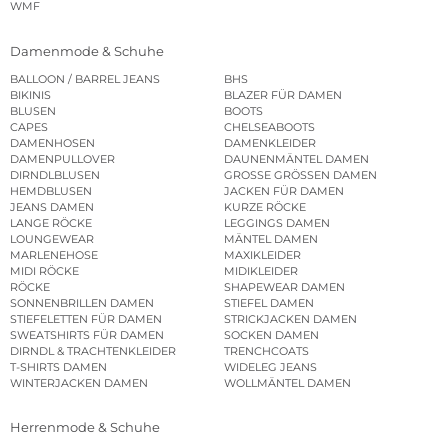
WMF
Damenmode & Schuhe
BALLOON / BARREL JEANS
BHS
BIKINIS
BLAZER FÜR DAMEN
BLUSEN
BOOTS
CAPES
CHELSEABOOTS
DAMENHOSEN
DAMENKLEIDER
DAMENPULLOVER
DAUNENMÄNTEL DAMEN
DIRNDLBLUSEN
GROSSE GRÖSSEN DAMEN
HEMDBLUSEN
JACKEN FÜR DAMEN
JEANS DAMEN
KURZE RÖCKE
LANGE RÖCKE
LEGGINGS DAMEN
LOUNGEWEAR
MÄNTEL DAMEN
MARLENEHOSE
MAXIKLEIDER
MIDI RÖCKE
MIDIKLEIDER
RÖCKE
SHAPEWEAR DAMEN
SONNENBRILLEN DAMEN
STIEFEL DAMEN
STIEFELETTEN FÜR DAMEN
STRICKJACKEN DAMEN
SWEATSHIRTS FÜR DAMEN
SOCKEN DAMEN
DIRNDL & TRACHTENKLEIDER
TRENCHCOATS
T-SHIRTS DAMEN
WIDELEG JEANS
WINTERJACKEN DAMEN
WOLLMÄNTEL DAMEN
Herrenmode & Schuhe