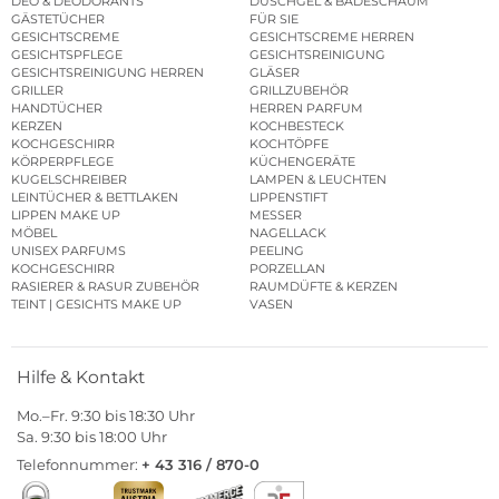
DEO & DEODORANTS
DUSCHGEL & BADESCHAUM
GÄSTETÜCHER
FÜR SIE
GESICHTSCREME
GESICHTSCREME HERREN
GESICHTSPFLEGE
GESICHTSREINIGUNG
GESICHTSREINIGUNG HERREN
GLÄSER
GRILLER
GRILLZUBEHÖR
HANDTÜCHER
HERREN PARFUM
KERZEN
KOCHBESTECK
KOCHGESCHIRR
KOCHTÖPFE
KÖRPERPFLEGE
KÜCHENGERÄTE
KUGELSCHREIBER
LAMPEN & LEUCHTEN
LEINTÜCHER & BETTLAKEN
LIPPENSTIFT
LIPPEN MAKE UP
MESSER
MÖBEL
NAGELLACK
UNISEX PARFUMS
PEELING
KOCHGESCHIRR
PORZELLAN
RASIERER & RASUR ZUBEHÖR
RAUMDÜFTE & KERZEN
TEINT | GESICHTS MAKE UP
VASEN
Hilfe & Kontakt
Mo.–Fr. 9:30 bis 18:30 Uhr
Sa. 9:30 bis 18:00 Uhr
Telefonnummer:
+ 43 316 / 870-0