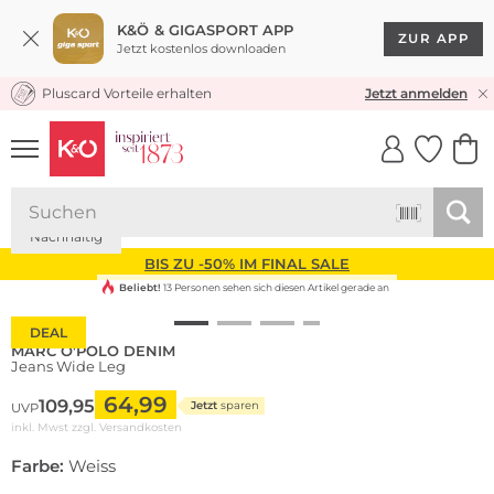
K&Ö & GIGASPORT APP
ZUR APP
Jetzt kostenlos downloaden
Pluscard Vorteile erhalten
30 TAGE RÜCKGABERECHT
Jetzt anmelden
UNSERE APP
CLICK &
CLICK &
COLLECT
RESERVE
Nachhaltig
BIS ZU -50% IM FINAL SALE
Beliebt!
13 Personen sehen sich diesen Artikel gerade an
DEAL
MARC O'POLO DENIM
Jeans Wide Leg
64,99
109,95
Jetzt
sparen
UVP
inkl. Mwst zzgl.
Versandkosten
Farbe:
Weiss