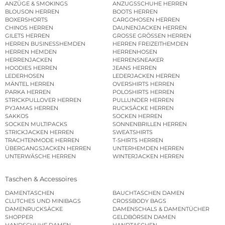
ANZÜGE & SMOKINGS
ANZUGSSCHUHE HERREN
BLOUSON HERREN
BOOTS HERREN
BOXERSHORTS
CARGOHOSEN HERREN
CHINOS HERREN
DAUNENJACKEN HERREN
GILETS HERREN
GROSSE GRÖSSEN HERREN
HERREN BUSINESSHEMDEN
HERREN FREIZEITHEMDEN
HERREN HEMDEN
HERRENHOSEN
HERRENJACKEN
HERRENSNEAKER
HOODIES HERREN
JEANS HERREN
LEDERHOSEN
LEDERJACKEN HERREN
MÄNTEL HERREN
OVERSHIRTS HERREN
PARKA HERREN
POLOSHIRTS HERREN
STRICKPULLOVER HERREN
PULLUNDER HERREN
PYJAMAS HERREN
RUCKSÄCKE HERREN
SAKKOS
SOCKEN HERREN
SOCKEN MULTIPACKS
SONNENBRILLEN HERREN
STRICKJACKEN HERREN
SWEATSHIRTS
TRACHTENMODE HERREN
T-SHIRTS HERREN
ÜBERGANGSJACKEN HERREN
UNTERHEMDEN HERREN
UNTERWÄSCHE HERREN
WINTERJACKEN HERREN
Taschen & Accessoires
DAMENTASCHEN
BAUCHTASCHEN DAMEN
CLUTCHES UND MINIBAGS
CROSSBODY BAGS
DAMENRUCKSÄCKE
DAMENSCHALS & DAMENTÜCHER
SHOPPER
GELDBÖRSEN DAMEN
HANDSCHUHE DAMEN
HANDTASCHEN