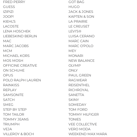
FRED PERRY
GOT BAG
GUESS
HUGO
IZIPIZI
JACK & JONES
JOOP!
KAPTEN & SON
KIEHL’S
LA PRAIRIE
LACOSTE
LE CREUSET
LENA HOSCHEK
LEVI’S®
LIEBESKIND BERLIN
LUISA CERANO
MAC
MARC CAIN
MARC JACOBS
MARC O’POLO
MCM
MEY
MICHAEL KORS
MONARI
MOS MOSH
NEW BALANCE
OFFICINE CREATIVE
OLYMP
ON SCHUHE
ONLY
OPUS
PAUL GREEN
POLO RALPH LAUREN
RAGWEAR
RAINKISS
REISENTHEL
REPLAY
RICHROYAL
SAMSONITE
SANETTA
SATCH
SKINY
SMEG
SOMEDAY
STEP BY STEP
TOM FORD
TOM TAILOR
TOMMY HILFIGER
TOMMY JEANS
TONIES
TRIUMPH
VEE COLLECTIVE
VEJA
VERO MODA
VILLEROY & BOCH
WEEKEND MAX MARA