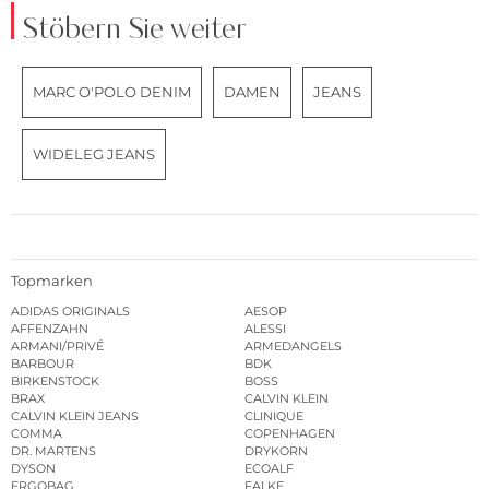
Stöbern Sie weiter
MARC O'POLO DENIM
DAMEN
JEANS
WIDELEG JEANS
Topmarken
ADIDAS ORIGINALS
AESOP
AFFENZAHN
ALESSI
ARMANI/PRIVÉ
ARMEDANGELS
BARBOUR
BDK
BIRKENSTOCK
BOSS
BRAX
CALVIN KLEIN
CALVIN KLEIN JEANS
CLINIQUE
COMMA
COPENHAGEN
DR. MARTENS
DRYKORN
DYSON
ECOALF
ERGOBAG
FALKE