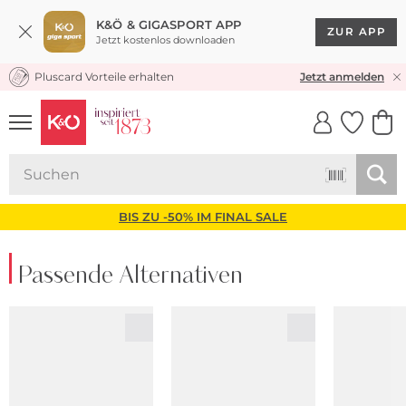
K&Ö & GIGASPORT APP
ZUR APP
Jetzt kostenlos downloaden
Pluscard Vorteile erhalten
KOSTENLOSER VERSAND* & RÜCKVERSAND
Jetzt anmelden
UNSERE APP
CLICK &
CLICK &
COLLECT
RESERVE
BIS ZU -50% IM FINAL SALE
Passende Alternativen