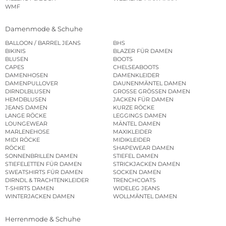
WMF
Damenmode & Schuhe
BALLOON / BARREL JEANS
BHS
BIKINIS
BLAZER FÜR DAMEN
BLUSEN
BOOTS
CAPES
CHELSEABOOTS
DAMENHOSEN
DAMENKLEIDER
DAMENPULLOVER
DAUNENMÄNTEL DAMEN
DIRNDLBLUSEN
GROSSE GRÖSSEN DAMEN
HEMDBLUSEN
JACKEN FÜR DAMEN
JEANS DAMEN
KURZE RÖCKE
LANGE RÖCKE
LEGGINGS DAMEN
LOUNGEWEAR
MÄNTEL DAMEN
MARLENEHOSE
MAXIKLEIDER
MIDI RÖCKE
MIDIKLEIDER
RÖCKE
SHAPEWEAR DAMEN
SONNENBRILLEN DAMEN
STIEFEL DAMEN
STIEFELETTEN FÜR DAMEN
STRICKJACKEN DAMEN
SWEATSHIRTS FÜR DAMEN
SOCKEN DAMEN
DIRNDL & TRACHTENKLEIDER
TRENCHCOATS
T-SHIRTS DAMEN
WIDELEG JEANS
WINTERJACKEN DAMEN
WOLLMÄNTEL DAMEN
Herrenmode & Schuhe