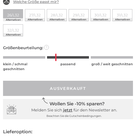
Welche Größe passt mir?
26/L32
27/L32
28/L32
29/L32
30/L32
31/L32
Alternativen
Alternativen
Alternativen
Alternativen
Alternativen
Alternativen
32/L32
Alternativen
Größenbeurteilung:
?
klein / schmal
passend
groß / weit geschnitten
geschnitten
AUSVERKAUFT
Wollen Sie -10% sparen?
Melden Sie sich
jetzt
für den Newsletter an.
Beachten Sie die Gutscheinbedingungen.
Lieferoption: