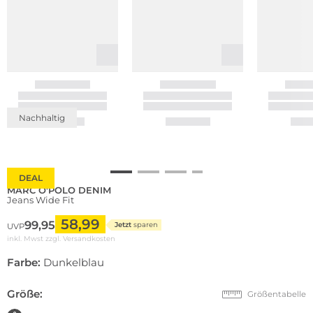
Nachhaltig
DEAL
MARC O'POLO DENIM
Jeans Wide Fit
58,99
99,95
Jetzt
sparen
UVP
inkl. Mwst zzgl.
Versandkosten
Farbe:
Dunkelblau
Größe:
Größentabelle