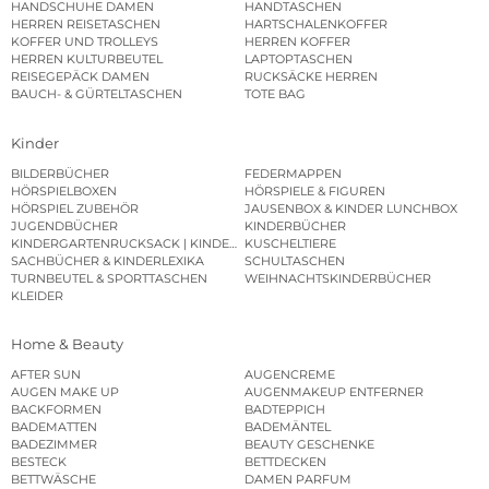
HANDSCHUHE DAMEN
HANDTASCHEN
HERREN REISETASCHEN
HARTSCHALENKOFFER
KOFFER UND TROLLEYS
HERREN KOFFER
HERREN KULTURBEUTEL
LAPTOPTASCHEN
REISEGEPÄCK DAMEN
RUCKSÄCKE HERREN
BAUCH- & GÜRTELTASCHEN
TOTE BAG
Kinder
BILDERBÜCHER
FEDERMAPPEN
HÖRSPIELBOXEN
HÖRSPIELE & FIGUREN
HÖRSPIEL ZUBEHÖR
JAUSENBOX & KINDER LUNCHBOX
JUGENDBÜCHER
KINDERBÜCHER
KINDERGARTENRUCKSACK | KINDERGARTENBEUTEL
KUSCHELTIERE
SACHBÜCHER & KINDERLEXIKA
SCHULTASCHEN
TURNBEUTEL & SPORTTASCHEN
WEIHNACHTSKINDERBÜCHER
KLEIDER
Home & Beauty
AFTER SUN
AUGENCREME
AUGEN MAKE UP
AUGENMAKEUP ENTFERNER
BACKFORMEN
BADTEPPICH
BADEMATTEN
BADEMÄNTEL
BADEZIMMER
BEAUTY GESCHENKE
BESTECK
BETTDECKEN
BETTWÄSCHE
DAMEN PARFUM