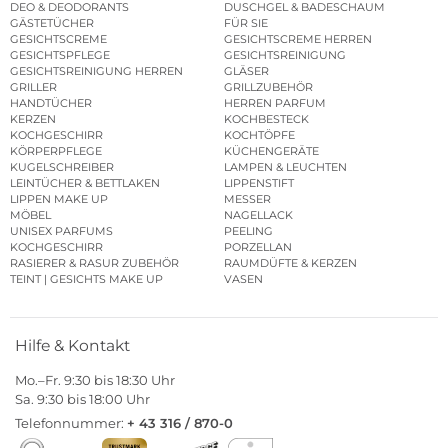
DEO & DEODORANTS
DUSCHGEL & BADESCHAUM
GÄSTETÜCHER
FÜR SIE
GESICHTSCREME
GESICHTSCREME HERREN
GESICHTSPFLEGE
GESICHTSREINIGUNG
GESICHTSREINIGUNG HERREN
GLÄSER
GRILLER
GRILLZUBEHÖR
HANDTÜCHER
HERREN PARFUM
KERZEN
KOCHBESTECK
KOCHGESCHIRR
KOCHTÖPFE
KÖRPERPFLEGE
KÜCHENGERÄTE
KUGELSCHREIBER
LAMPEN & LEUCHTEN
LEINTÜCHER & BETTLAKEN
LIPPENSTIFT
LIPPEN MAKE UP
MESSER
MÖBEL
NAGELLACK
UNISEX PARFUMS
PEELING
KOCHGESCHIRR
PORZELLAN
RASIERER & RASUR ZUBEHÖR
RAUMDÜFTE & KERZEN
TEINT | GESICHTS MAKE UP
VASEN
Hilfe & Kontakt
Mo.–Fr. 9:30 bis 18:30 Uhr
Sa. 9:30 bis 18:00 Uhr
Telefonnummer:
+ 43 316 / 870-0