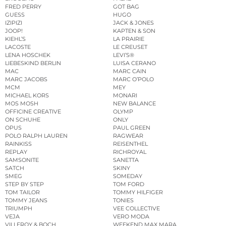
FRED PERRY
GOT BAG
GUESS
HUGO
IZIPIZI
JACK & JONES
JOOP!
KAPTEN & SON
KIEHL’S
LA PRAIRIE
LACOSTE
LE CREUSET
LENA HOSCHEK
LEVI’S®
LIEBESKIND BERLIN
LUISA CERANO
MAC
MARC CAIN
MARC JACOBS
MARC O’POLO
MCM
MEY
MICHAEL KORS
MONARI
MOS MOSH
NEW BALANCE
OFFICINE CREATIVE
OLYMP
ON SCHUHE
ONLY
OPUS
PAUL GREEN
POLO RALPH LAUREN
RAGWEAR
RAINKISS
REISENTHEL
REPLAY
RICHROYAL
SAMSONITE
SANETTA
SATCH
SKINY
SMEG
SOMEDAY
STEP BY STEP
TOM FORD
TOM TAILOR
TOMMY HILFIGER
TOMMY JEANS
TONIES
TRIUMPH
VEE COLLECTIVE
VEJA
VERO MODA
VILLEROY & BOCH
WEEKEND MAX MARA