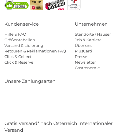
Kundenservice
Unternehmen
Hilfe & FAQ
Standorte / Häuser
Größentabellen
Job & Karriere
Versand & Lieferung
Über uns
Retouren & Reklamationen FAQ
PlusCard
Click & Collect
Presse
Click & Reserve
Newsletter
Gastronomie
Unsere Zahlungsarten
Klarna
Paypal
Mastercard
Visa
Diners
Eps
Shop
Applepay
Amazon
Gratis Versand* nach Österreich Internationaler
Versand