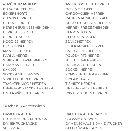
ANZÜGE & SMOKINGS
ANZUGSSCHUHE HERREN
BLOUSON HERREN
BOOTS HERREN
BOXERSHORTS
CARGOHOSEN HERREN
CHINOS HERREN
DAUNENJACKEN HERREN
GILETS HERREN
GROSSE GRÖSSEN HERREN
HERREN BUSINESSHEMDEN
HERREN FREIZEITHEMDEN
HERREN HEMDEN
HERRENHOSEN
HERRENJACKEN
HERRENSNEAKER
HOODIES HERREN
JEANS HERREN
LEDERHOSEN
LEDERJACKEN HERREN
MÄNTEL HERREN
OVERSHIRTS HERREN
PARKA HERREN
POLOSHIRTS HERREN
STRICKPULLOVER HERREN
PULLUNDER HERREN
PYJAMAS HERREN
RUCKSÄCKE HERREN
SAKKOS
SOCKEN HERREN
SOCKEN MULTIPACKS
SONNENBRILLEN HERREN
STRICKJACKEN HERREN
SWEATSHIRTS
TRACHTENMODE HERREN
T-SHIRTS HERREN
ÜBERGANGSJACKEN HERREN
UNTERHEMDEN HERREN
UNTERWÄSCHE HERREN
WINTERJACKEN HERREN
Taschen & Accessoires
DAMENTASCHEN
BAUCHTASCHEN DAMEN
CLUTCHES UND MINIBAGS
CROSSBODY BAGS
DAMENRUCKSÄCKE
DAMENSCHALS & DAMENTÜCHER
SHOPPER
GELDBÖRSEN DAMEN