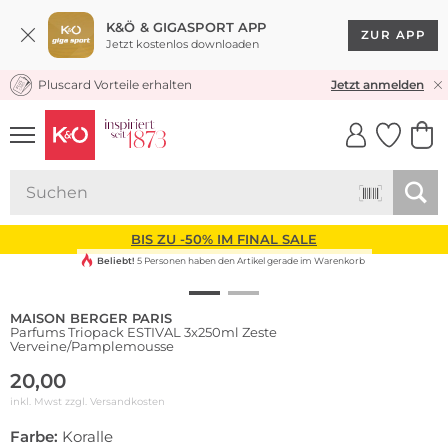
K&Ö & GIGASPORT APP
ZUR APP
Jetzt kostenlos downloaden
Pluscard Vorteile erhalten
KOSTENLOSER VERSAND* & RÜCKVERSAND
Jetzt anmelden
UNSERE APP
CLICK &
CLICK &
COLLECT
RESERVE
BIS ZU -50% IM FINAL SALE
Beliebt!
5 Personen haben den Artikel gerade im Warenkorb
MAISON BERGER PARIS
Parfums Triopack ESTIVAL 3x250ml Zeste
Verveine/Pamplemousse
20,00
inkl. Mwst zzgl.
Versandkosten
Farbe:
Koralle