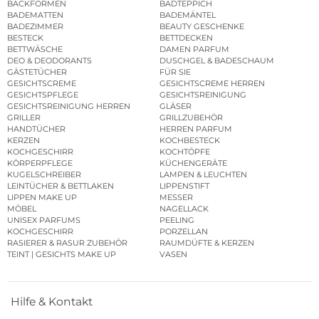
BACKFORMEN
BADTEPPICH
BADEMATTEN
BADEMÄNTEL
BADEZIMMER
BEAUTY GESCHENKE
BESTECK
BETTDECKEN
BETTWÄSCHE
DAMEN PARFUM
DEO & DEODORANTS
DUSCHGEL & BADESCHAUM
GÄSTETÜCHER
FÜR SIE
GESICHTSCREME
GESICHTSCREME HERREN
GESICHTSPFLEGE
GESICHTSREINIGUNG
GESICHTSREINIGUNG HERREN
GLÄSER
GRILLER
GRILLZUBEHÖR
HANDTÜCHER
HERREN PARFUM
KERZEN
KOCHBESTECK
KOCHGESCHIRR
KOCHTÖPFE
KÖRPERPFLEGE
KÜCHENGERÄTE
KUGELSCHREIBER
LAMPEN & LEUCHTEN
LEINTÜCHER & BETTLAKEN
LIPPENSTIFT
LIPPEN MAKE UP
MESSER
MÖBEL
NAGELLACK
UNISEX PARFUMS
PEELING
KOCHGESCHIRR
PORZELLAN
RASIERER & RASUR ZUBEHÖR
RAUMDÜFTE & KERZEN
TEINT | GESICHTS MAKE UP
VASEN
Hilfe & Kontakt