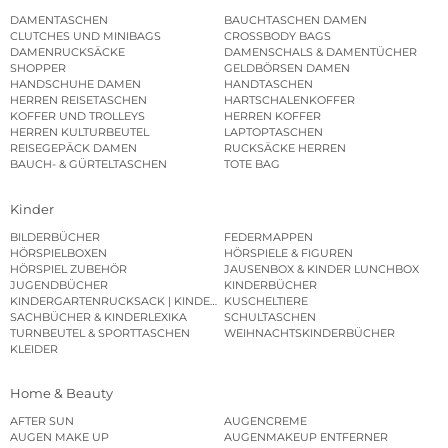
DAMENTASCHEN
BAUCHTASCHEN DAMEN
CLUTCHES UND MINIBAGS
CROSSBODY BAGS
DAMENRUCKSÄCKE
DAMENSCHALS & DAMENTÜCHER
SHOPPER
GELDBÖRSEN DAMEN
HANDSCHUHE DAMEN
HANDTASCHEN
HERREN REISETASCHEN
HARTSCHALENKOFFER
KOFFER UND TROLLEYS
HERREN KOFFER
HERREN KULTURBEUTEL
LAPTOPTASCHEN
REISEGEPÄCK DAMEN
RUCKSÄCKE HERREN
BAUCH- & GÜRTELTASCHEN
TOTE BAG
Kinder
BILDERBÜCHER
FEDERMAPPEN
HÖRSPIELBOXEN
HÖRSPIELE & FIGUREN
HÖRSPIEL ZUBEHÖR
JAUSENBOX & KINDER LUNCHBOX
JUGENDBÜCHER
KINDERBÜCHER
KINDERGARTENRUCKSACK | KINDERGARTENBEUTEL
KUSCHELTIERE
SACHBÜCHER & KINDERLEXIKA
SCHULTASCHEN
TURNBEUTEL & SPORTTASCHEN
WEIHNACHTSKINDERBÜCHER
KLEIDER
Home & Beauty
AFTER SUN
AUGENCREME
AUGEN MAKE UP
AUGENMAKEUP ENTFERNER