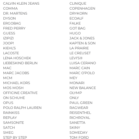
CALVIN KLEIN JEANS
CLINIQUE
COMMA
COPENHAGEN
DR. MARTENS
DRYKORN
DYSON
ECOALF
ERGOBAG
FALKE
FRED PERRY
GOT BAG
GUESS
HUGO
IZIPIZI
JACK & JONES
JOOP!
KAPTEN & SON
KIEHL’S
LA PRAIRIE
LACOSTE
LE CREUSET
LENA HOSCHEK
LEVI’S®
LIEBESKIND BERLIN
LUISA CERANO
MAC
MARC CAIN
MARC JACOBS
MARC O’POLO
MCM
MEY
MICHAEL KORS
MONARI
MOS MOSH
NEW BALANCE
OFFICINE CREATIVE
OLYMP
ON SCHUHE
ONLY
OPUS
PAUL GREEN
POLO RALPH LAUREN
RAGWEAR
RAINKISS
REISENTHEL
REPLAY
RICHROYAL
SAMSONITE
SANETTA
SATCH
SKINY
SMEG
SOMEDAY
STEP BY STEP
TOM FORD