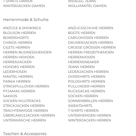
T-SHIRTS DAMEN
WIDELEG JEANS
WINTERJACKEN DAMEN
WOLLMÄNTEL DAMEN
Herrenmode & Schuhe
ANZÜGE & SMOKINGS
ANZUGSSCHUHE HERREN
BLOUSON HERREN
BOOTS HERREN
BOXERSHORTS
CARGOHOSEN HERREN
CHINOS HERREN
DAUNENJACKEN HERREN
GILETS HERREN
GROSSE GRÖSSEN HERREN
HERREN BUSINESSHEMDEN
HERREN FREIZEITHEMDEN
HERREN HEMDEN
HERRENHOSEN
HERRENJACKEN
HERRENSNEAKER
HOODIES HERREN
JEANS HERREN
LEDERHOSEN
LEDERJACKEN HERREN
MÄNTEL HERREN
OVERSHIRTS HERREN
PARKA HERREN
POLOSHIRTS HERREN
STRICKPULLOVER HERREN
PULLUNDER HERREN
PYJAMAS HERREN
RUCKSÄCKE HERREN
SAKKOS
SOCKEN HERREN
SOCKEN MULTIPACKS
SONNENBRILLEN HERREN
STRICKJACKEN HERREN
SWEATSHIRTS
TRACHTENMODE HERREN
T-SHIRTS HERREN
ÜBERGANGSJACKEN HERREN
UNTERHEMDEN HERREN
UNTERWÄSCHE HERREN
WINTERJACKEN HERREN
Taschen & Accessoires