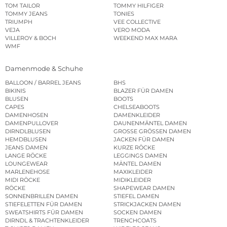
TOM TAILOR
TOMMY HILFIGER
TOMMY JEANS
TONIES
TRIUMPH
VEE COLLECTIVE
VEJA
VERO MODA
VILLEROY & BOCH
WEEKEND MAX MARA
WMF
Damenmode & Schuhe
BALLOON / BARREL JEANS
BHS
BIKINIS
BLAZER FÜR DAMEN
BLUSEN
BOOTS
CAPES
CHELSEABOOTS
DAMENHOSEN
DAMENKLEIDER
DAMENPULLOVER
DAUNENMÄNTEL DAMEN
DIRNDLBLUSEN
GROSSE GRÖSSEN DAMEN
HEMDBLUSEN
JACKEN FÜR DAMEN
JEANS DAMEN
KURZE RÖCKE
LANGE RÖCKE
LEGGINGS DAMEN
LOUNGEWEAR
MÄNTEL DAMEN
MARLENEHOSE
MAXIKLEIDER
MIDI RÖCKE
MIDIKLEIDER
RÖCKE
SHAPEWEAR DAMEN
SONNENBRILLEN DAMEN
STIEFEL DAMEN
STIEFELETTEN FÜR DAMEN
STRICKJACKEN DAMEN
SWEATSHIRTS FÜR DAMEN
SOCKEN DAMEN
DIRNDL & TRACHTENKLEIDER
TRENCHCOATS