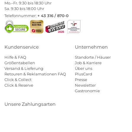
Mo.–Fr. 9:30 bis 18:30 Uhr
Sa. 9:30 bis 18:00 Uhr
Telefonnummer:
+ 43 316 / 870-0
Kundenservice
Unternehmen
Hilfe & FAQ
Standorte / Häuser
Größentabellen
Job & Karriere
Versand & Lieferung
Über uns
Retouren & Reklamationen FAQ
PlusCard
Click & Collect
Presse
Click & Reserve
Newsletter
Gastronomie
Unsere Zahlungsarten
Klarna
Paypal
Mastercard
Visa
Diners
Eps
Shop
Applepay
Amazon