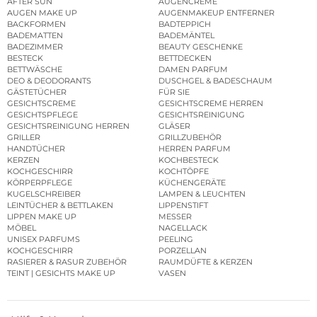
AFTER SUN
AUGENCREME
AUGEN MAKE UP
AUGENMAKEUP ENTFERNER
BACKFORMEN
BADTEPPICH
BADEMATTEN
BADEMÄNTEL
BADEZIMMER
BEAUTY GESCHENKE
BESTECK
BETTDECKEN
BETTWÄSCHE
DAMEN PARFUM
DEO & DEODORANTS
DUSCHGEL & BADESCHAUM
GÄSTETÜCHER
FÜR SIE
GESICHTSCREME
GESICHTSCREME HERREN
GESICHTSPFLEGE
GESICHTSREINIGUNG
GESICHTSREINIGUNG HERREN
GLÄSER
GRILLER
GRILLZUBEHÖR
HANDTÜCHER
HERREN PARFUM
KERZEN
KOCHBESTECK
KOCHGESCHIRR
KOCHTÖPFE
KÖRPERPFLEGE
KÜCHENGERÄTE
KUGELSCHREIBER
LAMPEN & LEUCHTEN
LEINTÜCHER & BETTLAKEN
LIPPENSTIFT
LIPPEN MAKE UP
MESSER
MÖBEL
NAGELLACK
UNISEX PARFUMS
PEELING
KOCHGESCHIRR
PORZELLAN
RASIERER & RASUR ZUBEHÖR
RAUMDÜFTE & KERZEN
TEINT | GESICHTS MAKE UP
VASEN