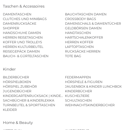
Taschen & Accessoires
DAMENTASCHEN
BAUCHTASCHEN DAMEN
CLUTCHES UND MINIBAGS
CROSSBODY BAGS
DAMENRUCKSÄCKE
DAMENSCHALS & DAMENTÜCHER
SHOPPER
GELDBÖRSEN DAMEN
HANDSCHUHE DAMEN
HANDTASCHEN
HERREN REISETASCHEN
HARTSCHALENKOFFER
KOFFER UND TROLLEYS
HERREN KOFFER
HERREN KULTURBEUTEL
LAPTOPTASCHEN
REISEGEPÄCK DAMEN
RUCKSÄCKE HERREN
BAUCH- & GÜRTELTASCHEN
TOTE BAG
Kinder
BILDERBÜCHER
FEDERMAPPEN
HÖRSPIELBOXEN
HÖRSPIELE & FIGUREN
HÖRSPIEL ZUBEHÖR
JAUSENBOX & KINDER LUNCHBOX
JUGENDBÜCHER
KINDERBÜCHER
KINDERGARTENRUCKSACK | KINDERGARTENBEUTEL
KUSCHELTIERE
SACHBÜCHER & KINDERLEXIKA
SCHULTASCHEN
TURNBEUTEL & SPORTTASCHEN
WEIHNACHTSKINDERBÜCHER
KLEIDER
Home & Beauty