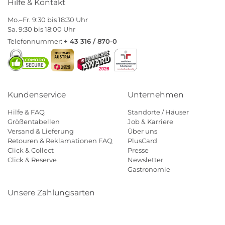
Hilfe & Kontakt
Mo.–Fr. 9:30 bis 18:30 Uhr
Sa. 9:30 bis 18:00 Uhr
Telefonnummer:
+ 43 316 / 870-0
Kundenservice
Unternehmen
Hilfe & FAQ
Standorte / Häuser
Größentabellen
Job & Karriere
Versand & Lieferung
Über uns
Retouren & Reklamationen FAQ
PlusCard
Click & Collect
Presse
Click & Reserve
Newsletter
Gastronomie
Unsere Zahlungsarten
Klarna
Paypal
Mastercard
Visa
Diners
Eps
Shop