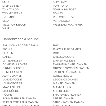
SMEG
SOMEDAY
STEP BY STEP
TOM FORD
TOM TAILOR
TOMMY HILFIGER
TOMMY JEANS
TONIES
TRIUMPH
VEE COLLECTIVE
VEJA
VERO MODA
VILLEROY & BOCH
WEEKEND MAX MARA
WMF
Damenmode & Schuhe
BALLOON / BARREL JEANS
BHS
BIKINIS
BLAZER FÜR DAMEN
BLUSEN
BOOTS
CAPES
CHELSEABOOTS
DAMENHOSEN
DAMENKLEIDER
DAMENPULLOVER
DAUNENMÄNTEL DAMEN
DIRNDLBLUSEN
GROSSE GRÖSSEN DAMEN
HEMDBLUSEN
JACKEN FÜR DAMEN
JEANS DAMEN
KURZE RÖCKE
LANGE RÖCKE
LEGGINGS DAMEN
LOUNGEWEAR
MÄNTEL DAMEN
MARLENEHOSE
MAXIKLEIDER
MIDI RÖCKE
MIDIKLEIDER
RÖCKE
SHAPEWEAR DAMEN
SONNENBRILLEN DAMEN
STIEFEL DAMEN
STIEFELETTEN FÜR DAMEN
STRICKJACKEN DAMEN