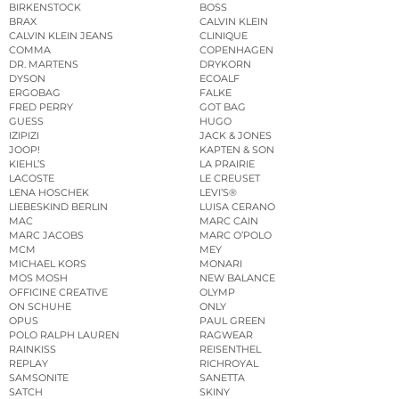
BIRKENSTOCK
BOSS
BRAX
CALVIN KLEIN
CALVIN KLEIN JEANS
CLINIQUE
COMMA
COPENHAGEN
DR. MARTENS
DRYKORN
DYSON
ECOALF
ERGOBAG
FALKE
FRED PERRY
GOT BAG
GUESS
HUGO
IZIPIZI
JACK & JONES
JOOP!
KAPTEN & SON
KIEHL’S
LA PRAIRIE
LACOSTE
LE CREUSET
LENA HOSCHEK
LEVI’S®
LIEBESKIND BERLIN
LUISA CERANO
MAC
MARC CAIN
MARC JACOBS
MARC O’POLO
MCM
MEY
MICHAEL KORS
MONARI
MOS MOSH
NEW BALANCE
OFFICINE CREATIVE
OLYMP
ON SCHUHE
ONLY
OPUS
PAUL GREEN
POLO RALPH LAUREN
RAGWEAR
RAINKISS
REISENTHEL
REPLAY
RICHROYAL
SAMSONITE
SANETTA
SATCH
SKINY