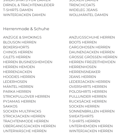
SWEATSHIRTS FÜR DAMEN
SOCKEN DAMEN
DIRNDL & TRACHTENKLEIDER
TRENCHCOATS
T-SHIRTS DAMEN
WIDELEG JEANS
WINTERJACKEN DAMEN
WOLLMÄNTEL DAMEN
Herrenmode & Schuhe
ANZÜGE & SMOKINGS
ANZUGSSCHUHE HERREN
BLOUSON HERREN
BOOTS HERREN
BOXERSHORTS
CARGOHOSEN HERREN
CHINOS HERREN
DAUNENJACKEN HERREN
GILETS HERREN
GROSSE GRÖSSEN HERREN
HERREN BUSINESSHEMDEN
HERREN FREIZEITHEMDEN
HERREN HEMDEN
HERRENHOSEN
HERRENJACKEN
HERRENSNEAKER
HOODIES HERREN
JEANS HERREN
LEDERHOSEN
LEDERJACKEN HERREN
MÄNTEL HERREN
OVERSHIRTS HERREN
PARKA HERREN
POLOSHIRTS HERREN
STRICKPULLOVER HERREN
PULLUNDER HERREN
PYJAMAS HERREN
RUCKSÄCKE HERREN
SAKKOS
SOCKEN HERREN
SOCKEN MULTIPACKS
SONNENBRILLEN HERREN
STRICKJACKEN HERREN
SWEATSHIRTS
TRACHTENMODE HERREN
T-SHIRTS HERREN
ÜBERGANGSJACKEN HERREN
UNTERHEMDEN HERREN
UNTERWÄSCHE HERREN
WINTERJACKEN HERREN