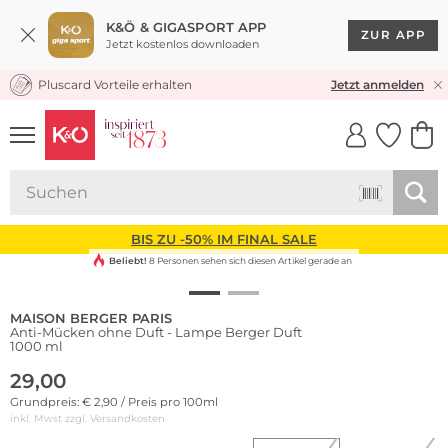
K&Ö & GIGASPORT APP
ZUR APP
Jetzt kostenlos downloaden
Pluscard Vorteile erhalten
KOSTENLOSER VERSAND* & RÜCKVERSAND
Jetzt anmelden
UNSERE APP
CLICK &
CLICK &
COLLECT
RESERVE
BIS ZU -50% IM FINAL SALE
Beliebt!
8 Personen sehen sich diesen Artikel gerade an
MAISON BERGER PARIS
Anti-Mücken ohne Duft - Lampe Berger Duft
1000 ml
29,00
Grundpreis: € 2,90 / Preis pro 100ml
inkl. Mwst zzgl.
Versandkosten