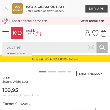
K&Ö & GIGASPORT APP
ZUR APP
Jetzt kostenlos downloaden
Pluscard Vorteile erhalten
KOSTENLOSER VERSAND* & RÜCKVERSAND
Jetzt anmelden
UNSERE APP
CLICK &
CLICK &
COLLECT
RESERVE
Große Größen
BIS ZU -50% IM FINAL SALE
SHOP THE LOOK
MAC
Jeans Wide Leg
109,95
inkl. Mwst zzgl.
Versandkosten
Farbe:
Schwarz