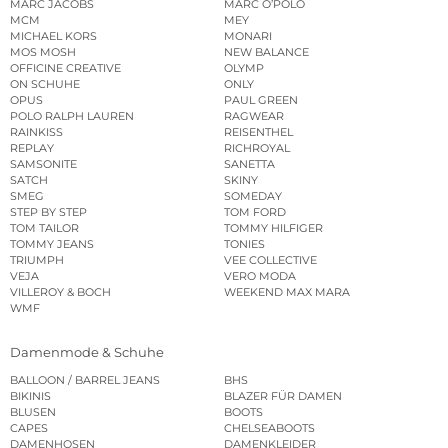
MARC JACOBS
MARC O’POLO
MCM
MEY
MICHAEL KORS
MONARI
MOS MOSH
NEW BALANCE
OFFICINE CREATIVE
OLYMP
ON SCHUHE
ONLY
OPUS
PAUL GREEN
POLO RALPH LAUREN
RAGWEAR
RAINKISS
REISENTHEL
REPLAY
RICHROYAL
SAMSONITE
SANETTA
SATCH
SKINY
SMEG
SOMEDAY
STEP BY STEP
TOM FORD
TOM TAILOR
TOMMY HILFIGER
TOMMY JEANS
TONIES
TRIUMPH
VEE COLLECTIVE
VEJA
VERO MODA
VILLEROY & BOCH
WEEKEND MAX MARA
WMF
Damenmode & Schuhe
BALLOON / BARREL JEANS
BHS
BIKINIS
BLAZER FÜR DAMEN
BLUSEN
BOOTS
CAPES
CHELSEABOOTS
DAMENHOSEN
DAMENKLEIDER