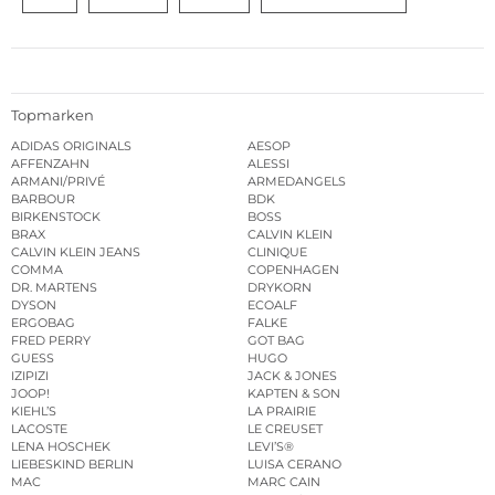
Topmarken
ADIDAS ORIGINALS
AESOP
AFFENZAHN
ALESSI
ARMANI/PRIVÉ
ARMEDANGELS
BARBOUR
BDK
BIRKENSTOCK
BOSS
BRAX
CALVIN KLEIN
CALVIN KLEIN JEANS
CLINIQUE
COMMA
COPENHAGEN
DR. MARTENS
DRYKORN
DYSON
ECOALF
ERGOBAG
FALKE
FRED PERRY
GOT BAG
GUESS
HUGO
IZIPIZI
JACK & JONES
JOOP!
KAPTEN & SON
KIEHL’S
LA PRAIRIE
LACOSTE
LE CREUSET
LENA HOSCHEK
LEVI’S®
LIEBESKIND BERLIN
LUISA CERANO
MAC
MARC CAIN