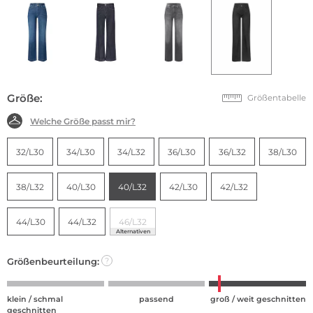
Größe:
Größentabelle
Welche Größe passt mir?
32/L30
34/L30
34/L32
36/L30
36/L32
38/L30
38/L32
40/L30
40/L32
42/L30
42/L32
44/L30
44/L32
46/L32
Alternativen
Größenbeurteilung:
?
klein / schmal
passend
groß / weit geschnitten
geschnitten