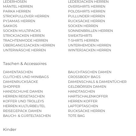
LEDERHOSEN
LEDERJACKEN HERREN
MÄNTEL HERREN
OVERSHIRTS HERREN
PARKA HERREN
POLOSHIRTS HERREN
STRICKPULLOVER HERREN
PULLUNDER HERREN
PYJAMAS HERREN
RUCKSÄCKE HERREN
SAKKOS
SOCKEN HERREN
SOCKEN MULTIPACKS
SONNENBRILLEN HERREN
STRICKJACKEN HERREN
SWEATSHIRTS
TRACHTENMODE HERREN
T-SHIRTS HERREN
ÜBERGANGSJACKEN HERREN
UNTERHEMDEN HERREN
UNTERWÄSCHE HERREN
WINTERJACKEN HERREN
Taschen & Accessoires
DAMENTASCHEN
BAUCHTASCHEN DAMEN
CLUTCHES UND MINIBAGS
CROSSBODY BAGS
DAMENRUCKSÄCKE
DAMENSCHALS & DAMENTÜCHER
SHOPPER
GELDBÖRSEN DAMEN
HANDSCHUHE DAMEN
HANDTASCHEN
HERREN REISETASCHEN
HARTSCHALENKOFFER
KOFFER UND TROLLEYS
HERREN KOFFER
HERREN KULTURBEUTEL
LAPTOPTASCHEN
REISEGEPÄCK DAMEN
RUCKSÄCKE HERREN
BAUCH- & GÜRTELTASCHEN
TOTE BAG
Kinder