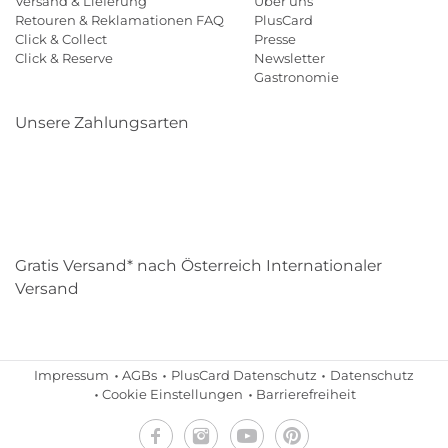
Versand & Lieferung
Über uns
Retouren & Reklamationen FAQ
PlusCard
Click & Collect
Presse
Click & Reserve
Newsletter
Gastronomie
Unsere Zahlungsarten
Klarna
Paypal
Mastercard
Visa
Diners
Eps
Shop
Applepay
Amazon
Gratis Versand* nach Österreich Internationaler
Versand
Impressum
AGBs
PlusCard Datenschutz
Datenschutz
Cookie Einstellungen
Barrierefreiheit