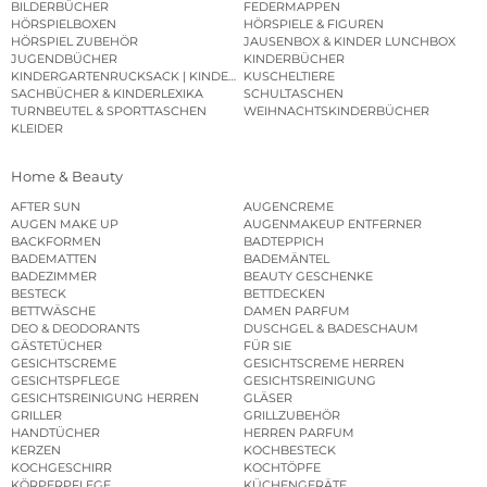
BILDERBÜCHER
FEDERMAPPEN
HÖRSPIELBOXEN
HÖRSPIELE & FIGUREN
HÖRSPIEL ZUBEHÖR
JAUSENBOX & KINDER LUNCHBOX
JUGENDBÜCHER
KINDERBÜCHER
KINDERGARTENRUCKSACK | KINDERGARTENBEUTEL
KUSCHELTIERE
SACHBÜCHER & KINDERLEXIKA
SCHULTASCHEN
TURNBEUTEL & SPORTTASCHEN
WEIHNACHTSKINDERBÜCHER
KLEIDER
Home & Beauty
AFTER SUN
AUGENCREME
AUGEN MAKE UP
AUGENMAKEUP ENTFERNER
BACKFORMEN
BADTEPPICH
BADEMATTEN
BADEMÄNTEL
BADEZIMMER
BEAUTY GESCHENKE
BESTECK
BETTDECKEN
BETTWÄSCHE
DAMEN PARFUM
DEO & DEODORANTS
DUSCHGEL & BADESCHAUM
GÄSTETÜCHER
FÜR SIE
GESICHTSCREME
GESICHTSCREME HERREN
GESICHTSPFLEGE
GESICHTSREINIGUNG
GESICHTSREINIGUNG HERREN
GLÄSER
GRILLER
GRILLZUBEHÖR
HANDTÜCHER
HERREN PARFUM
KERZEN
KOCHBESTECK
KOCHGESCHIRR
KOCHTÖPFE
KÖRPERPFLEGE
KÜCHENGERÄTE