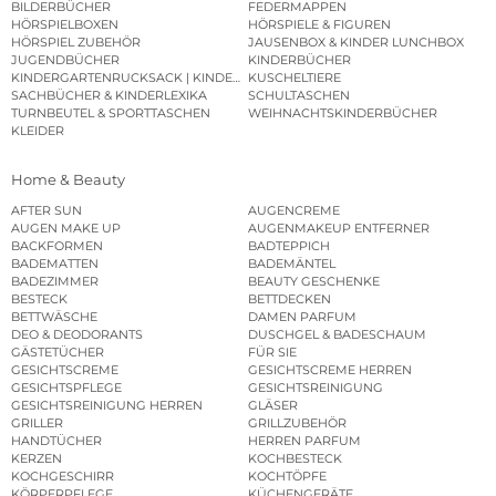
BILDERBÜCHER
FEDERMAPPEN
HÖRSPIELBOXEN
HÖRSPIELE & FIGUREN
HÖRSPIEL ZUBEHÖR
JAUSENBOX & KINDER LUNCHBOX
JUGENDBÜCHER
KINDERBÜCHER
KINDERGARTENRUCKSACK | KINDERGARTENBEUTEL
KUSCHELTIERE
SACHBÜCHER & KINDERLEXIKA
SCHULTASCHEN
TURNBEUTEL & SPORTTASCHEN
WEIHNACHTSKINDERBÜCHER
KLEIDER
Home & Beauty
AFTER SUN
AUGENCREME
AUGEN MAKE UP
AUGENMAKEUP ENTFERNER
BACKFORMEN
BADTEPPICH
BADEMATTEN
BADEMÄNTEL
BADEZIMMER
BEAUTY GESCHENKE
BESTECK
BETTDECKEN
BETTWÄSCHE
DAMEN PARFUM
DEO & DEODORANTS
DUSCHGEL & BADESCHAUM
GÄSTETÜCHER
FÜR SIE
GESICHTSCREME
GESICHTSCREME HERREN
GESICHTSPFLEGE
GESICHTSREINIGUNG
GESICHTSREINIGUNG HERREN
GLÄSER
GRILLER
GRILLZUBEHÖR
HANDTÜCHER
HERREN PARFUM
KERZEN
KOCHBESTECK
KOCHGESCHIRR
KOCHTÖPFE
KÖRPERPFLEGE
KÜCHENGERÄTE