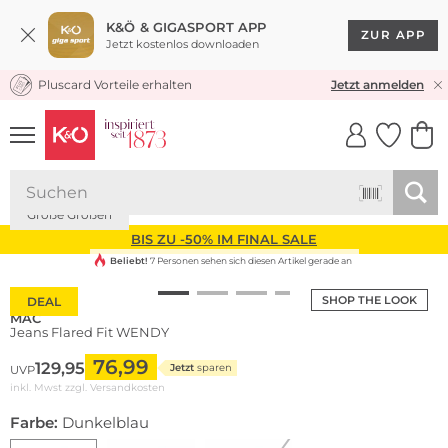
K&Ö & GIGASPORT APP
ZUR APP
Jetzt kostenlos downloaden
Pluscard Vorteile erhalten
KOSTENLOSER VERSAND* & RÜCKVERSAND
Jetzt anmelden
UNSERE APP
CLICK &
CLICK &
COLLECT
RESERVE
Große Größen
BIS ZU -50% IM FINAL SALE
Beliebt!
7 Personen sehen sich diesen Artikel gerade an
SHOP THE LOOK
DEAL
MAC
Jeans Flared Fit WENDY
76,99
129,95
Jetzt
sparen
UVP
inkl. Mwst zzgl.
Versandkosten
Farbe:
Dunkelblau