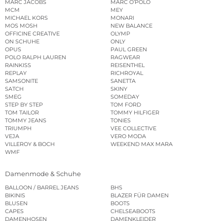
MARC JACOBS
MARC O’POLO
MCM
MEY
MICHAEL KORS
MONARI
MOS MOSH
NEW BALANCE
OFFICINE CREATIVE
OLYMP
ON SCHUHE
ONLY
OPUS
PAUL GREEN
POLO RALPH LAUREN
RAGWEAR
RAINKISS
REISENTHEL
REPLAY
RICHROYAL
SAMSONITE
SANETTA
SATCH
SKINY
SMEG
SOMEDAY
STEP BY STEP
TOM FORD
TOM TAILOR
TOMMY HILFIGER
TOMMY JEANS
TONIES
TRIUMPH
VEE COLLECTIVE
VEJA
VERO MODA
VILLEROY & BOCH
WEEKEND MAX MARA
WMF
Damenmode & Schuhe
BALLOON / BARREL JEANS
BHS
BIKINIS
BLAZER FÜR DAMEN
BLUSEN
BOOTS
CAPES
CHELSEABOOTS
DAMENHOSEN
DAMENKLEIDER