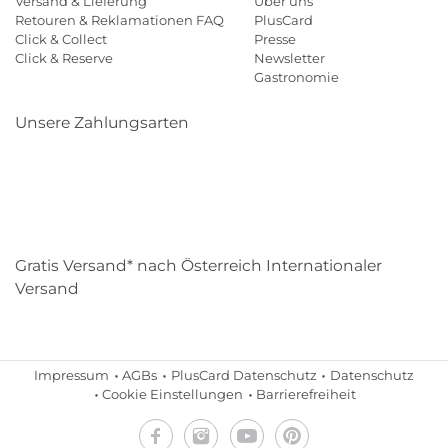
Versand & Lieferung
Über uns
Retouren & Reklamationen FAQ
PlusCard
Click & Collect
Presse
Click & Reserve
Newsletter
Gastronomie
Unsere Zahlungsarten
Klarna
Paypal
Mastercard
Visa
Diners
Eps
Shop
Applepay
Amazon
Gratis Versand* nach Österreich Internationaler
Versand
Impressum
AGBs
PlusCard Datenschutz
Datenschutz
Cookie Einstellungen
Barrierefreiheit