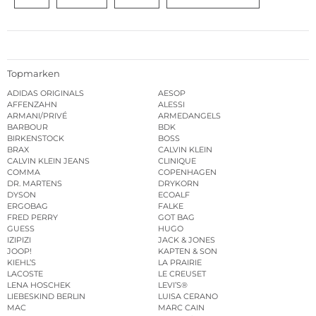
Topmarken
ADIDAS ORIGINALS
AESOP
AFFENZAHN
ALESSI
ARMANI/PRIVÉ
ARMEDANGELS
BARBOUR
BDK
BIRKENSTOCK
BOSS
BRAX
CALVIN KLEIN
CALVIN KLEIN JEANS
CLINIQUE
COMMA
COPENHAGEN
DR. MARTENS
DRYKORN
DYSON
ECOALF
ERGOBAG
FALKE
FRED PERRY
GOT BAG
GUESS
HUGO
IZIPIZI
JACK & JONES
JOOP!
KAPTEN & SON
KIEHL’S
LA PRAIRIE
LACOSTE
LE CREUSET
LENA HOSCHEK
LEVI’S®
LIEBESKIND BERLIN
LUISA CERANO
MAC
MARC CAIN