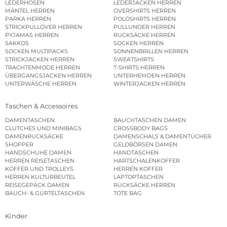
LEDERHOSEN
LEDERJACKEN HERREN
MÄNTEL HERREN
OVERSHIRTS HERREN
PARKA HERREN
POLOSHIRTS HERREN
STRICKPULLOVER HERREN
PULLUNDER HERREN
PYJAMAS HERREN
RUCKSÄCKE HERREN
SAKKOS
SOCKEN HERREN
SOCKEN MULTIPACKS
SONNENBRILLEN HERREN
STRICKJACKEN HERREN
SWEATSHIRTS
TRACHTENMODE HERREN
T-SHIRTS HERREN
ÜBERGANGSJACKEN HERREN
UNTERHEMDEN HERREN
UNTERWÄSCHE HERREN
WINTERJACKEN HERREN
Taschen & Accessoires
DAMENTASCHEN
BAUCHTASCHEN DAMEN
CLUTCHES UND MINIBAGS
CROSSBODY BAGS
DAMENRUCKSÄCKE
DAMENSCHALS & DAMENTÜCHER
SHOPPER
GELDBÖRSEN DAMEN
HANDSCHUHE DAMEN
HANDTASCHEN
HERREN REISETASCHEN
HARTSCHALENKOFFER
KOFFER UND TROLLEYS
HERREN KOFFER
HERREN KULTURBEUTEL
LAPTOPTASCHEN
REISEGEPÄCK DAMEN
RUCKSÄCKE HERREN
BAUCH- & GÜRTELTASCHEN
TOTE BAG
Kinder