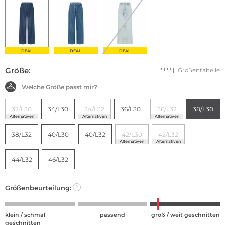
DEAL
DEAL
DEAL
Größe:
Größentabelle
Welche Größe passt mir?
32/L30
34/L30
34/L32
36/L30
36/L32
38/L30
Alternativen
Alternativen
Alternativen
38/L32
40/L30
40/L32
42/L30
42/L32
Alternativen
Alternativen
44/L32
46/L32
Größenbeurteilung:
?
klein / schmal
passend
groß / weit geschnitten
geschnitten