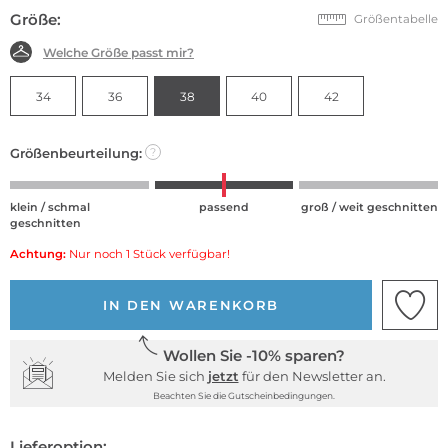
Größe:
Größentabelle
Welche Größe passt mir?
34
36
38
40
42
Größenbeurteilung:
?
klein / schmal
passend
groß / weit geschnitten
geschnitten
Achtung:
Nur noch 1 Stück verfügbar!
IN DEN WARENKORB
Wollen Sie -10% sparen?
Melden Sie sich
jetzt
für den Newsletter an.
Beachten Sie die Gutscheinbedingungen.
Lieferoption: