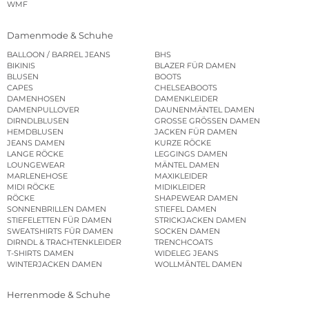
WMF
Damenmode & Schuhe
BALLOON / BARREL JEANS
BHS
BIKINIS
BLAZER FÜR DAMEN
BLUSEN
BOOTS
CAPES
CHELSEABOOTS
DAMENHOSEN
DAMENKLEIDER
DAMENPULLOVER
DAUNENMÄNTEL DAMEN
DIRNDLBLUSEN
GROSSE GRÖSSEN DAMEN
HEMDBLUSEN
JACKEN FÜR DAMEN
JEANS DAMEN
KURZE RÖCKE
LANGE RÖCKE
LEGGINGS DAMEN
LOUNGEWEAR
MÄNTEL DAMEN
MARLENEHOSE
MAXIKLEIDER
MIDI RÖCKE
MIDIKLEIDER
RÖCKE
SHAPEWEAR DAMEN
SONNENBRILLEN DAMEN
STIEFEL DAMEN
STIEFELETTEN FÜR DAMEN
STRICKJACKEN DAMEN
SWEATSHIRTS FÜR DAMEN
SOCKEN DAMEN
DIRNDL & TRACHTENKLEIDER
TRENCHCOATS
T-SHIRTS DAMEN
WIDELEG JEANS
WINTERJACKEN DAMEN
WOLLMÄNTEL DAMEN
Herrenmode & Schuhe