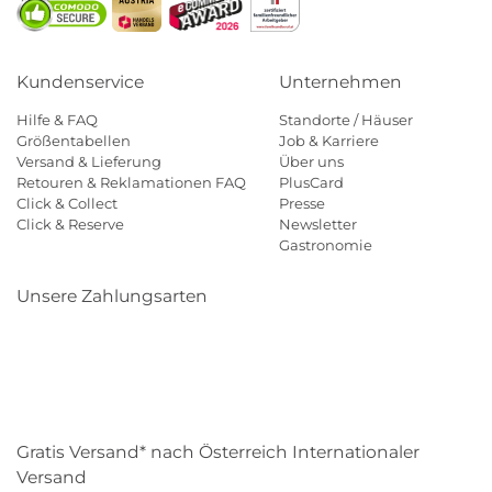
Kundenservice
Unternehmen
Hilfe & FAQ
Standorte / Häuser
Größentabellen
Job & Karriere
Versand & Lieferung
Über uns
Retouren & Reklamationen FAQ
PlusCard
Click & Collect
Presse
Click & Reserve
Newsletter
Gastronomie
Unsere Zahlungsarten
Klarna
Paypal
Mastercard
Visa
Diners
Eps
Shop
Applepay
Amazon
Gratis Versand* nach Österreich Internationaler
Versand