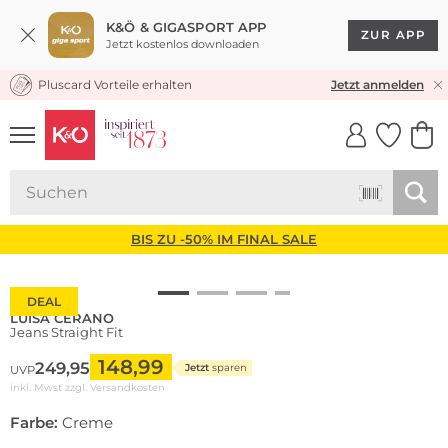
K&Ö & GIGASPORT APP
ZUR APP
Jetzt kostenlos downloaden
Pluscard Vorteile erhalten
KOSTENLOSER VERSAND* & RÜCKVERSAND
Jetzt anmelden
UNSERE APP
CLICK &
CLICK &
COLLECT
RESERVE
BIS ZU -50% IM FINAL SALE
DEAL
LUISA CERANO
Jeans Straight Fit
148,99
249,95
Jetzt
sparen
UVP
inkl. Mwst zzgl.
Versandkosten
Farbe:
Creme