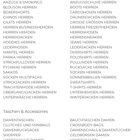
ANZÜGE & SMOKINGS
ANZUGSSCHUHE HERREN
BLOUSON HERREN
BOOTS HERREN
BOXERSHORTS
CARGOHOSEN HERREN
CHINOS HERREN
DAUNENJACKEN HERREN
GILETS HERREN
GROSSE GRÖSSEN HERREN
HERREN BUSINESSHEMDEN
HERREN FREIZEITHEMDEN
HERREN HEMDEN
HERRENHOSEN
HERRENJACKEN
HERRENSNEAKER
HOODIES HERREN
JEANS HERREN
LEDERHOSEN
LEDERJACKEN HERREN
MÄNTEL HERREN
OVERSHIRTS HERREN
PARKA HERREN
POLOSHIRTS HERREN
STRICKPULLOVER HERREN
PULLUNDER HERREN
PYJAMAS HERREN
RUCKSÄCKE HERREN
SAKKOS
SOCKEN HERREN
SOCKEN MULTIPACKS
SONNENBRILLEN HERREN
STRICKJACKEN HERREN
SWEATSHIRTS
TRACHTENMODE HERREN
T-SHIRTS HERREN
ÜBERGANGSJACKEN HERREN
UNTERHEMDEN HERREN
UNTERWÄSCHE HERREN
WINTERJACKEN HERREN
Taschen & Accessoires
DAMENTASCHEN
BAUCHTASCHEN DAMEN
CLUTCHES UND MINIBAGS
CROSSBODY BAGS
DAMENRUCKSÄCKE
DAMENSCHALS & DAMENTÜCHER
SHOPPER
GELDBÖRSEN DAMEN
HANDSCHUHE DAMEN
HANDTASCHEN