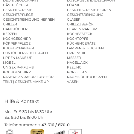
DEO & DEODORANTS
DUSCHGEL & BADESCHAUM
GÄSTETÜCHER
FÜR SIE
GESICHTSCREME
GESICHTSCREME HERREN
GESICHTSPFLEGE
GESICHTSREINIGUNG
GESICHTSREINIGUNG HERREN
GLÄSER
GRILLER
GRILLZUBEHÖR
HANDTÜCHER
HERREN PARFUM
KERZEN
KOCHBESTECK
KOCHGESCHIRR
KOCHTÖPFE
KÖRPERPFLEGE
KÜCHENGERÄTE
KUGELSCHREIBER
LAMPEN & LEUCHTEN
LEINTÜCHER & BETTLAKEN
LIPPENSTIFT
LIPPEN MAKE UP
MESSER
MÖBEL
NAGELLACK
UNISEX PARFUMS
PEELING
KOCHGESCHIRR
PORZELLAN
RASIERER & RASUR ZUBEHÖR
RAUMDÜFTE & KERZEN
TEINT | GESICHTS MAKE UP
VASEN
Hilfe & Kontakt
Mo.–Fr. 9:30 bis 18:30 Uhr
Sa. 9:30 bis 18:00 Uhr
Telefonnummer:
+ 43 316 / 870-0