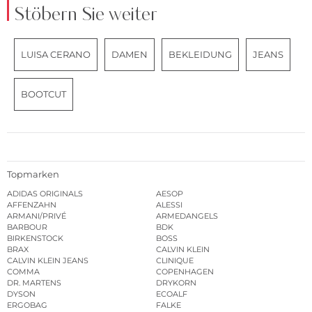
Stöbern Sie weiter
LUISA CERANO
DAMEN
BEKLEIDUNG
JEANS
BOOTCUT
Topmarken
ADIDAS ORIGINALS
AESOP
AFFENZAHN
ALESSI
ARMANI/PRIVÉ
ARMEDANGELS
BARBOUR
BDK
BIRKENSTOCK
BOSS
BRAX
CALVIN KLEIN
CALVIN KLEIN JEANS
CLINIQUE
COMMA
COPENHAGEN
DR. MARTENS
DRYKORN
DYSON
ECOALF
ERGOBAG
FALKE