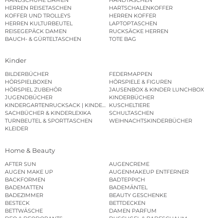
HERREN REISETASCHEN
HARTSCHALENKOFFER
KOFFER UND TROLLEYS
HERREN KOFFER
HERREN KULTURBEUTEL
LAPTOPTASCHEN
REISEGEPÄCK DAMEN
RUCKSÄCKE HERREN
BAUCH- & GÜRTELTASCHEN
TOTE BAG
Kinder
BILDERBÜCHER
FEDERMAPPEN
HÖRSPIELBOXEN
HÖRSPIELE & FIGUREN
HÖRSPIEL ZUBEHÖR
JAUSENBOX & KINDER LUNCHBOX
JUGENDBÜCHER
KINDERBÜCHER
KINDERGARTENRUCKSACK | KINDERGARTENBEUTEL
KUSCHELTIERE
SACHBÜCHER & KINDERLEXIKA
SCHULTASCHEN
TURNBEUTEL & SPORTTASCHEN
WEIHNACHTSKINDERBÜCHER
KLEIDER
Home & Beauty
AFTER SUN
AUGENCREME
AUGEN MAKE UP
AUGENMAKEUP ENTFERNER
BACKFORMEN
BADTEPPICH
BADEMATTEN
BADEMÄNTEL
BADEZIMMER
BEAUTY GESCHENKE
BESTECK
BETTDECKEN
BETTWÄSCHE
DAMEN PARFUM