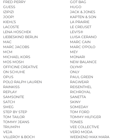
FRED PERRY
GOT BAG
GUESS
HUGO
IZIPIZI
JACK & JONES
JOOP!
KAPTEN & SON
KIEHL’S
LA PRAIRIE
LACOSTE
LE CREUSET
LENA HOSCHEK
LEVI’S®
LIEBESKIND BERLIN
LUISA CERANO
MAC
MARC CAIN
MARC JACOBS
MARC O’POLO
MCM
MEY
MICHAEL KORS
MONARI
MOS MOSH
NEW BALANCE
OFFICINE CREATIVE
OLYMP
ON SCHUHE
ONLY
OPUS
PAUL GREEN
POLO RALPH LAUREN
RAGWEAR
RAINKISS
REISENTHEL
REPLAY
RICHROYAL
SAMSONITE
SANETTA
SATCH
SKINY
SMEG
SOMEDAY
STEP BY STEP
TOM FORD
TOM TAILOR
TOMMY HILFIGER
TOMMY JEANS
TONIES
TRIUMPH
VEE COLLECTIVE
VEJA
VERO MODA
VILLEROY & BOCH
WEEKEND MAX MARA