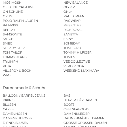
MOS MOSH
NEW BALANCE
OFFICINE CREATIVE
OLYMP
ON SCHUHE
ONLY
OPUS
PAUL GREEN
POLO RALPH LAUREN
RAGWEAR
RAINKISS
REISENTHEL
REPLAY
RICHROYAL
SAMSONITE
SANETTA
SATCH
SKINY
SMEG
SOMEDAY
STEP BY STEP
TOM FORD
TOM TAILOR
TOMMY HILFIGER
TOMMY JEANS
TONIES
TRIUMPH
VEE COLLECTIVE
VEJA
VERO MODA
VILLEROY & BOCH
WEEKEND MAX MARA
WMF
Damenmode & Schuhe
BALLOON / BARREL JEANS
BHS
BIKINIS
BLAZER FÜR DAMEN
BLUSEN
BOOTS
CAPES
CHELSEABOOTS
DAMENHOSEN
DAMENKLEIDER
DAMENPULLOVER
DAUNENMÄNTEL DAMEN
DIRNDLBLUSEN
GROSSE GRÖSSEN DAMEN