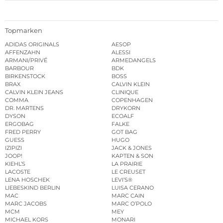
Topmarken
ADIDAS ORIGINALS
AESOP
AFFENZAHN
ALESSI
ARMANI/PRIVÉ
ARMEDANGELS
BARBOUR
BDK
BIRKENSTOCK
BOSS
BRAX
CALVIN KLEIN
CALVIN KLEIN JEANS
CLINIQUE
COMMA
COPENHAGEN
DR. MARTENS
DRYKORN
DYSON
ECOALF
ERGOBAG
FALKE
FRED PERRY
GOT BAG
GUESS
HUGO
IZIPIZI
JACK & JONES
JOOP!
KAPTEN & SON
KIEHL’S
LA PRAIRIE
LACOSTE
LE CREUSET
LENA HOSCHEK
LEVI’S®
LIEBESKIND BERLIN
LUISA CERANO
MAC
MARC CAIN
MARC JACOBS
MARC O’POLO
MCM
MEY
MICHAEL KORS
MONARI