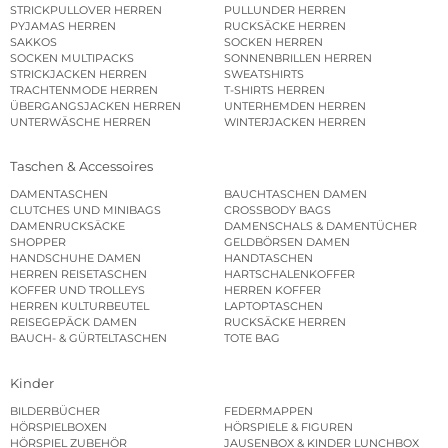
STRICKPULLOVER HERREN
PULLUNDER HERREN
PYJAMAS HERREN
RUCKSÄCKE HERREN
SAKKOS
SOCKEN HERREN
SOCKEN MULTIPACKS
SONNENBRILLEN HERREN
STRICKJACKEN HERREN
SWEATSHIRTS
TRACHTENMODE HERREN
T-SHIRTS HERREN
ÜBERGANGSJACKEN HERREN
UNTERHEMDEN HERREN
UNTERWÄSCHE HERREN
WINTERJACKEN HERREN
Taschen & Accessoires
DAMENTASCHEN
BAUCHTASCHEN DAMEN
CLUTCHES UND MINIBAGS
CROSSBODY BAGS
DAMENRUCKSÄCKE
DAMENSCHALS & DAMENTÜCHER
SHOPPER
GELDBÖRSEN DAMEN
HANDSCHUHE DAMEN
HANDTASCHEN
HERREN REISETASCHEN
HARTSCHALENKOFFER
KOFFER UND TROLLEYS
HERREN KOFFER
HERREN KULTURBEUTEL
LAPTOPTASCHEN
REISEGEPÄCK DAMEN
RUCKSÄCKE HERREN
BAUCH- & GÜRTELTASCHEN
TOTE BAG
Kinder
BILDERBÜCHER
FEDERMAPPEN
HÖRSPIELBOXEN
HÖRSPIELE & FIGUREN
HÖRSPIEL ZUBEHÖR
JAUSENBOX & KINDER LUNCHBOX