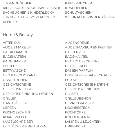
JUGENDBÜCHER
KINDERBÜCHER
KINDERGARTENRUCKSACK | KINDERGARTENBEUTEL
KUSCHELTIERE
SACHBÜCHER & KINDERLEXIKA
SCHULTASCHEN
TURNBEUTEL & SPORTTASCHEN
WEIHNACHTSKINDERBÜCHER
KLEIDER
Home & Beauty
AFTER SUN
AUGENCREME
AUGEN MAKE UP
AUGENMAKEUP ENTFERNER
BACKFORMEN
BADTEPPICH
BADEMATTEN
BADEMÄNTEL
BADEZIMMER
BEAUTY GESCHENKE
BESTECK
BETTDECKEN
BETTWÄSCHE
DAMEN PARFUM
DEO & DEODORANTS
DUSCHGEL & BADESCHAUM
GÄSTETÜCHER
FÜR SIE
GESICHTSCREME
GESICHTSCREME HERREN
GESICHTSPFLEGE
GESICHTSREINIGUNG
GESICHTSREINIGUNG HERREN
GLÄSER
GRILLER
GRILLZUBEHÖR
HANDTÜCHER
HERREN PARFUM
KERZEN
KOCHBESTECK
KOCHGESCHIRR
KOCHTÖPFE
KÖRPERPFLEGE
KÜCHENGERÄTE
KUGELSCHREIBER
LAMPEN & LEUCHTEN
LEINTÜCHER & BETTLAKEN
LIPPENSTIFT