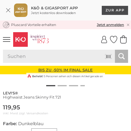
K&Ö & GIGASPORT APP
ZUR APP
Jetzt kostenlos downloaden
Pluscard Vorteile erhalten
KOSTENLOSER VERSAND* & RÜCKVERSAND
Jetzt anmelden
UNSERE APP
CLICK &
CLICK &
COLLECT
RESERVE
BIS ZU -50% IM FINAL SALE
Beliebt!
5 Personen sehen sich diesen Artikel gerade an
LEVI'S®
Highwaist Jeans Skinny Fit 721
119,95
inkl. Mwst zzgl.
Versandkosten
Farbe:
Dunkelblau