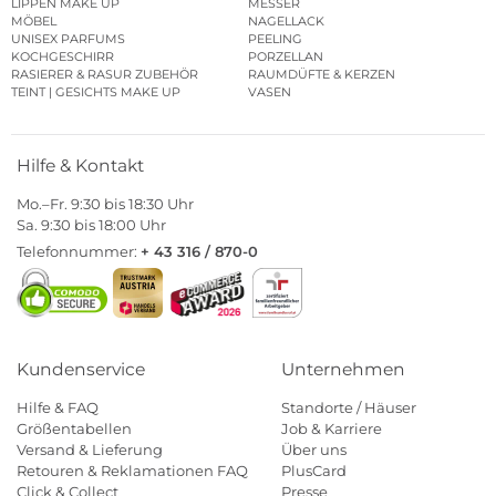
LIPPEN MAKE UP
MESSER
MÖBEL
NAGELLACK
UNISEX PARFUMS
PEELING
KOCHGESCHIRR
PORZELLAN
RASIERER & RASUR ZUBEHÖR
RAUMDÜFTE & KERZEN
TEINT | GESICHTS MAKE UP
VASEN
Hilfe & Kontakt
Mo.–Fr. 9:30 bis 18:30 Uhr
Sa. 9:30 bis 18:00 Uhr
Telefonnummer:
+ 43 316 / 870-0
Kundenservice
Unternehmen
Hilfe & FAQ
Standorte / Häuser
Größentabellen
Job & Karriere
Versand & Lieferung
Über uns
Retouren & Reklamationen FAQ
PlusCard
Click & Collect
Presse