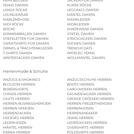
HEMDBLUSEN
JACKEN FÜR DAMEN
JEANS DAMEN
KURZE RÖCKE
LANGE RÖCKE
LEGGINGS DAMEN
LOUNGEWEAR
MÄNTEL DAMEN
MARLENEHOSE
MAXIKLEIDER
MIDI RÖCKE
MIDIKLEIDER
RÖCKE
SHAPEWEAR DAMEN
SONNENBRILLEN DAMEN
STIEFEL DAMEN
STIEFELETTEN FÜR DAMEN
STRICKJACKEN DAMEN
SWEATSHIRTS FÜR DAMEN
SOCKEN DAMEN
DIRNDL & TRACHTENKLEIDER
TRENCHCOATS
T-SHIRTS DAMEN
WIDELEG JEANS
WINTERJACKEN DAMEN
WOLLMÄNTEL DAMEN
Herrenmode & Schuhe
ANZÜGE & SMOKINGS
ANZUGSSCHUHE HERREN
BLOUSON HERREN
BOOTS HERREN
BOXERSHORTS
CARGOHOSEN HERREN
CHINOS HERREN
DAUNENJACKEN HERREN
GILETS HERREN
GROSSE GRÖSSEN HERREN
HERREN BUSINESSHEMDEN
HERREN FREIZEITHEMDEN
HERREN HEMDEN
HERRENHOSEN
HERRENJACKEN
HERRENSNEAKER
HOODIES HERREN
JEANS HERREN
LEDERHOSEN
LEDERJACKEN HERREN
MÄNTEL HERREN
OVERSHIRTS HERREN
PARKA HERREN
POLOSHIRTS HERREN