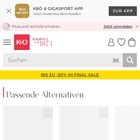
K&Ö & GIGASPORT APP
ZUR APP
Jetzt kostenlos downloaden
Pluscard Vorteile erhalten
KOSTENLOSER VERSAND* & RÜCKVERSAND
Jetzt anmelden
UNSERE APP
CLICK &
CLICK &
COLLECT
RESERVE
BIS ZU -50% IM FINAL SALE
Passende Alternativen