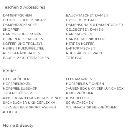
Taschen & Accessoires
DAMENTASCHEN
BAUCHTASCHEN DAMEN
CLUTCHES UND MINIBAGS
CROSSBODY BAGS
DAMENRUCKSÄCKE
DAMENSCHALS & DAMENTÜCHER
SHOPPER
GELDBÖRSEN DAMEN
HANDSCHUHE DAMEN
HANDTASCHEN
HERREN REISETASCHEN
HARTSCHALENKOFFER
KOFFER UND TROLLEYS
HERREN KOFFER
HERREN KULTURBEUTEL
LAPTOPTASCHEN
REISEGEPÄCK DAMEN
RUCKSÄCKE HERREN
BAUCH- & GÜRTELTASCHEN
TOTE BAG
Kinder
BILDERBÜCHER
FEDERMAPPEN
HÖRSPIELBOXEN
HÖRSPIELE & FIGUREN
HÖRSPIEL ZUBEHÖR
JAUSENBOX & KINDER LUNCHBOX
JUGENDBÜCHER
KINDERBÜCHER
KINDERGARTENRUCKSACK | KINDERGARTENBEUTEL
KUSCHELTIERE
SACHBÜCHER & KINDERLEXIKA
SCHULTASCHEN
TURNBEUTEL & SPORTTASCHEN
WEIHNACHTSKINDERBÜCHER
KLEIDER
Home & Beauty