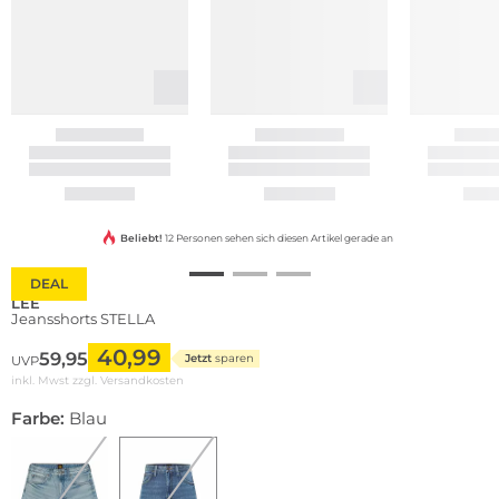
Beliebt!
12 Personen sehen sich diesen Artikel gerade an
DEAL
LEE
Jeansshorts STELLA
40,99
59,95
Jetzt
sparen
UVP
inkl. Mwst zzgl.
Versandkosten
Farbe:
Blau