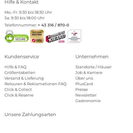
Hilfe & Kontakt
Mo.–Fr. 9:30 bis 18:30 Uhr
Sa. 9:30 bis 18:00 Uhr
Telefonnummer:
+ 43 316 / 870-0
Kundenservice
Unternehmen
Hilfe & FAQ
Standorte / Häuser
Größentabellen
Job & Karriere
Versand & Lieferung
Über uns
Retouren & Reklamationen FAQ
PlusCard
Click & Collect
Presse
Click & Reserve
Newsletter
Gastronomie
Unsere Zahlungsarten
Klarna
Paypal
Mastercard
Visa
Diners
Eps
Shop