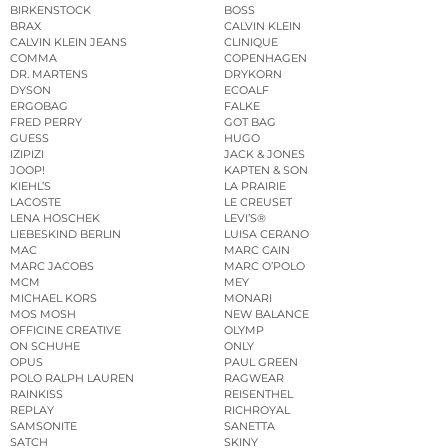
BIRKENSTOCK
BOSS
BRAX
CALVIN KLEIN
CALVIN KLEIN JEANS
CLINIQUE
COMMA
COPENHAGEN
DR. MARTENS
DRYKORN
DYSON
ECOALF
ERGOBAG
FALKE
FRED PERRY
GOT BAG
GUESS
HUGO
IZIPIZI
JACK & JONES
JOOP!
KAPTEN & SON
KIEHL’S
LA PRAIRIE
LACOSTE
LE CREUSET
LENA HOSCHEK
LEVI’S®
LIEBESKIND BERLIN
LUISA CERANO
MAC
MARC CAIN
MARC JACOBS
MARC O’POLO
MCM
MEY
MICHAEL KORS
MONARI
MOS MOSH
NEW BALANCE
OFFICINE CREATIVE
OLYMP
ON SCHUHE
ONLY
OPUS
PAUL GREEN
POLO RALPH LAUREN
RAGWEAR
RAINKISS
REISENTHEL
REPLAY
RICHROYAL
SAMSONITE
SANETTA
SATCH
SKINY