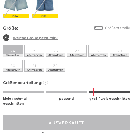
DEAL
DEAL
Größe:
Größentabelle
Welche Größe passt mir?
24
25
26
27
28
29
Alternativen
Alternativen
Alternativen
Alternativen
Alternativen
Alternativen
30
31
32
Alternativen
Alternativen
Alternativen
Größenbeurteilung:
?
klein / schmal
passend
groß / weit geschnitten
geschnitten
AUSVERKAUFT