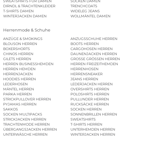
SWEATSHIRTS FÜR DAMEN
SOCKEN DAMEN
DIRNDL & TRACHTENKLEIDER
TRENCHCOATS
T-SHIRTS DAMEN
WIDELEG JEANS
WINTERJACKEN DAMEN
WOLLMÄNTEL DAMEN
Herrenmode & Schuhe
ANZÜGE & SMOKINGS
ANZUGSSCHUHE HERREN
BLOUSON HERREN
BOOTS HERREN
BOXERSHORTS
CARGOHOSEN HERREN
CHINOS HERREN
DAUNENJACKEN HERREN
GILETS HERREN
GROSSE GRÖSSEN HERREN
HERREN BUSINESSHEMDEN
HERREN FREIZEITHEMDEN
HERREN HEMDEN
HERRENHOSEN
HERRENJACKEN
HERRENSNEAKER
HOODIES HERREN
JEANS HERREN
LEDERHOSEN
LEDERJACKEN HERREN
MÄNTEL HERREN
OVERSHIRTS HERREN
PARKA HERREN
POLOSHIRTS HERREN
STRICKPULLOVER HERREN
PULLUNDER HERREN
PYJAMAS HERREN
RUCKSÄCKE HERREN
SAKKOS
SOCKEN HERREN
SOCKEN MULTIPACKS
SONNENBRILLEN HERREN
STRICKJACKEN HERREN
SWEATSHIRTS
TRACHTENMODE HERREN
T-SHIRTS HERREN
ÜBERGANGSJACKEN HERREN
UNTERHEMDEN HERREN
UNTERWÄSCHE HERREN
WINTERJACKEN HERREN