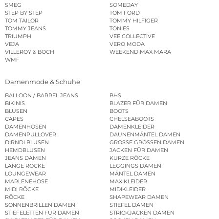
SMEG
SOMEDAY
STEP BY STEP
TOM FORD
TOM TAILOR
TOMMY HILFIGER
TOMMY JEANS
TONIES
TRIUMPH
VEE COLLECTIVE
VEJA
VERO MODA
VILLEROY & BOCH
WEEKEND MAX MARA
WMF
Damenmode & Schuhe
BALLOON / BARREL JEANS
BHS
BIKINIS
BLAZER FÜR DAMEN
BLUSEN
BOOTS
CAPES
CHELSEABOOTS
DAMENHOSEN
DAMENKLEIDER
DAMENPULLOVER
DAUNENMÄNTEL DAMEN
DIRNDLBLUSEN
GROSSE GRÖSSEN DAMEN
HEMDBLUSEN
JACKEN FÜR DAMEN
JEANS DAMEN
KURZE RÖCKE
LANGE RÖCKE
LEGGINGS DAMEN
LOUNGEWEAR
MÄNTEL DAMEN
MARLENEHOSE
MAXIKLEIDER
MIDI RÖCKE
MIDIKLEIDER
RÖCKE
SHAPEWEAR DAMEN
SONNENBRILLEN DAMEN
STIEFEL DAMEN
STIEFELETTEN FÜR DAMEN
STRICKJACKEN DAMEN