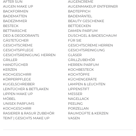
AFTER SUN
AUGENCREME
AUGEN MAKE UP
AUGENMAKEUP ENTFERNER
BACKFORMEN
BADTEPPICH
BADEMATTEN
BADEMÄNTEL
BADEZIMMER
BEAUTY GESCHENKE
BESTECK
BETTDECKEN
BETTWÄSCHE
DAMEN PARFUM
DEO & DEODORANTS
DUSCHGEL & BADESCHAUM
GÄSTETÜCHER
FÜR SIE
GESICHTSCREME
GESICHTSCREME HERREN
GESICHTSPFLEGE
GESICHTSREINIGUNG
GESICHTSREINIGUNG HERREN
GLÄSER
GRILLER
GRILLZUBEHÖR
HANDTÜCHER
HERREN PARFUM
KERZEN
KOCHBESTECK
KOCHGESCHIRR
KOCHTÖPFE
KÖRPERPFLEGE
KÜCHENGERÄTE
KUGELSCHREIBER
LAMPEN & LEUCHTEN
LEINTÜCHER & BETTLAKEN
LIPPENSTIFT
LIPPEN MAKE UP
MESSER
MÖBEL
NAGELLACK
UNISEX PARFUMS
PEELING
KOCHGESCHIRR
PORZELLAN
RASIERER & RASUR ZUBEHÖR
RAUMDÜFTE & KERZEN
TEINT | GESICHTS MAKE UP
VASEN