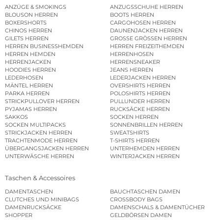
ANZÜGE & SMOKINGS
ANZUGSSCHUHE HERREN
BLOUSON HERREN
BOOTS HERREN
BOXERSHORTS
CARGOHOSEN HERREN
CHINOS HERREN
DAUNENJACKEN HERREN
GILETS HERREN
GROSSE GRÖSSEN HERREN
HERREN BUSINESSHEMDEN
HERREN FREIZEITHEMDEN
HERREN HEMDEN
HERRENHOSEN
HERRENJACKEN
HERRENSNEAKER
HOODIES HERREN
JEANS HERREN
LEDERHOSEN
LEDERJACKEN HERREN
MÄNTEL HERREN
OVERSHIRTS HERREN
PARKA HERREN
POLOSHIRTS HERREN
STRICKPULLOVER HERREN
PULLUNDER HERREN
PYJAMAS HERREN
RUCKSÄCKE HERREN
SAKKOS
SOCKEN HERREN
SOCKEN MULTIPACKS
SONNENBRILLEN HERREN
STRICKJACKEN HERREN
SWEATSHIRTS
TRACHTENMODE HERREN
T-SHIRTS HERREN
ÜBERGANGSJACKEN HERREN
UNTERHEMDEN HERREN
UNTERWÄSCHE HERREN
WINTERJACKEN HERREN
Taschen & Accessoires
DAMENTASCHEN
BAUCHTASCHEN DAMEN
CLUTCHES UND MINIBAGS
CROSSBODY BAGS
DAMENRUCKSÄCKE
DAMENSCHALS & DAMENTÜCHER
SHOPPER
GELDBÖRSEN DAMEN