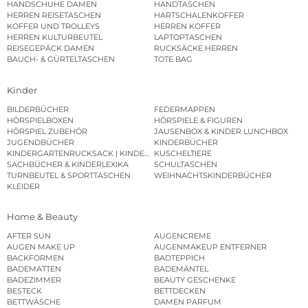
HANDSCHUHE DAMEN
HANDTASCHEN
HERREN REISETASCHEN
HARTSCHALENKOFFER
KOFFER UND TROLLEYS
HERREN KOFFER
HERREN KULTURBEUTEL
LAPTOPTASCHEN
REISEGEPÄCK DAMEN
RUCKSÄCKE HERREN
BAUCH- & GÜRTELTASCHEN
TOTE BAG
Kinder
BILDERBÜCHER
FEDERMAPPEN
HÖRSPIELBOXEN
HÖRSPIELE & FIGUREN
HÖRSPIEL ZUBEHÖR
JAUSENBOX & KINDER LUNCHBOX
JUGENDBÜCHER
KINDERBÜCHER
KINDERGARTENRUCKSACK | KINDERGARTENBEUTEL
KUSCHELTIERE
SACHBÜCHER & KINDERLEXIKA
SCHULTASCHEN
TURNBEUTEL & SPORTTASCHEN
WEIHNACHTSKINDERBÜCHER
KLEIDER
Home & Beauty
AFTER SUN
AUGENCREME
AUGEN MAKE UP
AUGENMAKEUP ENTFERNER
BACKFORMEN
BADTEPPICH
BADEMATTEN
BADEMÄNTEL
BADEZIMMER
BEAUTY GESCHENKE
BESTECK
BETTDECKEN
BETTWÄSCHE
DAMEN PARFUM