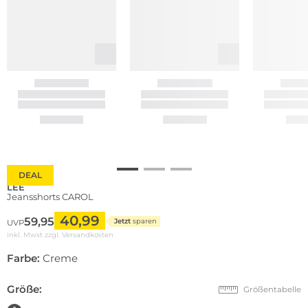
DEAL
LEE
Jeansshorts CAROL
40,99
59,95
Jetzt
sparen
UVP
inkl. Mwst zzgl.
Versandkosten
Farbe:
Creme
Größe:
Größentabelle