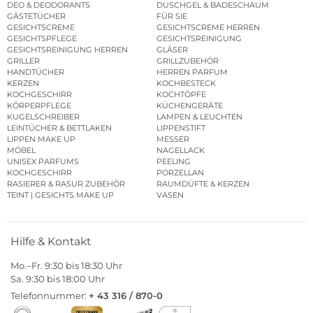
DEO & DEODORANTS
DUSCHGEL & BADESCHAUM
GÄSTETÜCHER
FÜR SIE
GESICHTSCREME
GESICHTSCREME HERREN
GESICHTSPFLEGE
GESICHTSREINIGUNG
GESICHTSREINIGUNG HERREN
GLÄSER
GRILLER
GRILLZUBEHÖR
HANDTÜCHER
HERREN PARFUM
KERZEN
KOCHBESTECK
KOCHGESCHIRR
KOCHTÖPFE
KÖRPERPFLEGE
KÜCHENGERÄTE
KUGELSCHREIBER
LAMPEN & LEUCHTEN
LEINTÜCHER & BETTLAKEN
LIPPENSTIFT
LIPPEN MAKE UP
MESSER
MÖBEL
NAGELLACK
UNISEX PARFUMS
PEELING
KOCHGESCHIRR
PORZELLAN
RASIERER & RASUR ZUBEHÖR
RAUMDÜFTE & KERZEN
TEINT | GESICHTS MAKE UP
VASEN
Hilfe & Kontakt
Mo.–Fr. 9:30 bis 18:30 Uhr
Sa. 9:30 bis 18:00 Uhr
Telefonnummer:
+ 43 316 / 870-0