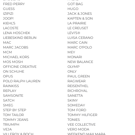
FRED PERRY
GOT BAG
GUESS
HUGO
IZIPIZI
JACK & JONES
JOOP!
KAPTEN & SON
KIEHL’S
LA PRAIRIE
LACOSTE
LE CREUSET
LENA HOSCHEK
LEVI’S®
LIEBESKIND BERLIN
LUISA CERANO
MAC
MARC CAIN
MARC JACOBS
MARC O’POLO
MCM
MEY
MICHAEL KORS
MONARI
MOS MOSH
NEW BALANCE
OFFICINE CREATIVE
OLYMP
ON SCHUHE
ONLY
OPUS
PAUL GREEN
POLO RALPH LAUREN
RAGWEAR
RAINKISS
REISENTHEL
REPLAY
RICHROYAL
SAMSONITE
SANETTA
SATCH
SKINY
SMEG
SOMEDAY
STEP BY STEP
TOM FORD
TOM TAILOR
TOMMY HILFIGER
TOMMY JEANS
TONIES
TRIUMPH
VEE COLLECTIVE
VEJA
VERO MODA
VILLEROY & BOCH
WEEKEND MAX MARA