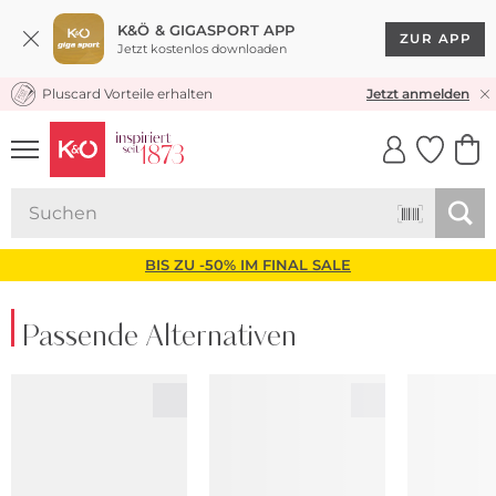
K&Ö & GIGASPORT APP
ZUR APP
Jetzt kostenlos downloaden
Pluscard Vorteile erhalten
KOSTENLOSER VERSAND* & RÜCKVERSAND
Jetzt anmelden
UNSERE APP
CLICK &
CLICK &
COLLECT
RESERVE
BIS ZU -50% IM FINAL SALE
Passende Alternativen