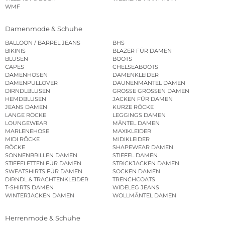
WMF
Damenmode & Schuhe
BALLOON / BARREL JEANS
BHS
BIKINIS
BLAZER FÜR DAMEN
BLUSEN
BOOTS
CAPES
CHELSEABOOTS
DAMENHOSEN
DAMENKLEIDER
DAMENPULLOVER
DAUNENMÄNTEL DAMEN
DIRNDLBLUSEN
GROSSE GRÖSSEN DAMEN
HEMDBLUSEN
JACKEN FÜR DAMEN
JEANS DAMEN
KURZE RÖCKE
LANGE RÖCKE
LEGGINGS DAMEN
LOUNGEWEAR
MÄNTEL DAMEN
MARLENEHOSE
MAXIKLEIDER
MIDI RÖCKE
MIDIKLEIDER
RÖCKE
SHAPEWEAR DAMEN
SONNENBRILLEN DAMEN
STIEFEL DAMEN
STIEFELETTEN FÜR DAMEN
STRICKJACKEN DAMEN
SWEATSHIRTS FÜR DAMEN
SOCKEN DAMEN
DIRNDL & TRACHTENKLEIDER
TRENCHCOATS
T-SHIRTS DAMEN
WIDELEG JEANS
WINTERJACKEN DAMEN
WOLLMÄNTEL DAMEN
Herrenmode & Schuhe