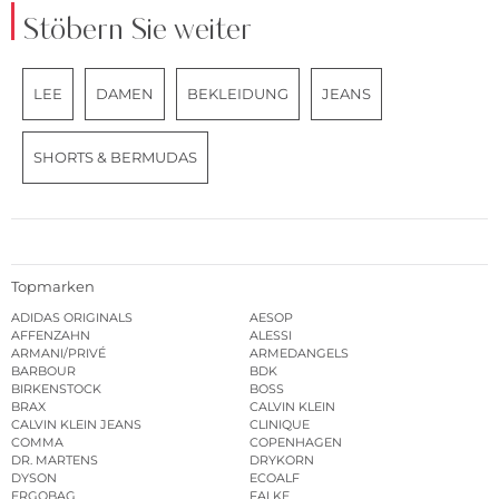
Stöbern Sie weiter
LEE
DAMEN
BEKLEIDUNG
JEANS
SHORTS & BERMUDAS
Topmarken
ADIDAS ORIGINALS
AESOP
AFFENZAHN
ALESSI
ARMANI/PRIVÉ
ARMEDANGELS
BARBOUR
BDK
BIRKENSTOCK
BOSS
BRAX
CALVIN KLEIN
CALVIN KLEIN JEANS
CLINIQUE
COMMA
COPENHAGEN
DR. MARTENS
DRYKORN
DYSON
ECOALF
ERGOBAG
FALKE