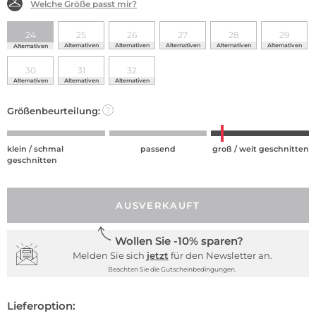
Welche Größe passt mir?
24
25
26
27
28
29
Alternativen
Alternativen
Alternativen
Alternativen
Alternativen
Alternativen
30
31
32
Alternativen
Alternativen
Alternativen
Größenbeurteilung:
?
klein / schmal
passend
groß / weit geschnitten
geschnitten
AUSVERKAUFT
Wollen Sie -10% sparen?
Melden Sie sich
jetzt
für den Newsletter an.
Beachten Sie die Gutscheinbedingungen.
Lieferoption: