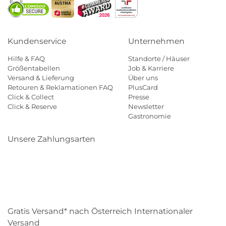
Kundenservice
Unternehmen
Hilfe & FAQ
Standorte / Häuser
Größentabellen
Job & Karriere
Versand & Lieferung
Über uns
Retouren & Reklamationen FAQ
PlusCard
Click & Collect
Presse
Click & Reserve
Newsletter
Gastronomie
Unsere Zahlungsarten
Klarna
Paypal
Mastercard
Visa
Diners
Eps
Shop
Applepay
Amazon
Gratis Versand* nach Österreich Internationaler
Versand