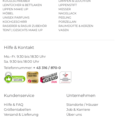
KUGELSCHREIBER
LAMPEN & LEUCHTEN
LEINTÜCHER & BETTLAKEN
LIPPENSTIFT
LIPPEN MAKE UP
MESSER
MÖBEL
NAGELLACK
UNISEX PARFUMS
PEELING
KOCHGESCHIRR
PORZELLAN
RASIERER & RASUR ZUBEHÖR
RAUMDÜFTE & KERZEN
TEINT | GESICHTS MAKE UP
VASEN
Hilfe & Kontakt
Mo.–Fr. 9:30 bis 18:30 Uhr
Sa. 9:30 bis 18:00 Uhr
Telefonnummer:
+ 43 316 / 870-0
Kundenservice
Unternehmen
Hilfe & FAQ
Standorte / Häuser
Größentabellen
Job & Karriere
Versand & Lieferung
Über uns