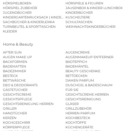
HÖRSPIELBOXEN
HÖRSPIELE & FIGUREN
HÖRSPIEL ZUBEHÖR
JAUSENBOX & KINDER LUNCHBOX
JUGENDBÜCHER
KINDERBÜCHER
KINDERGARTENRUCKSACK | KINDERGARTENBEUTEL
KUSCHELTIERE
SACHBÜCHER & KINDERLEXIKA
SCHULTASCHEN
TURNBEUTEL & SPORTTASCHEN
WEIHNACHTSKINDERBÜCHER
KLEIDER
Home & Beauty
AFTER SUN
AUGENCREME
AUGEN MAKE UP
AUGENMAKEUP ENTFERNER
BACKFORMEN
BADTEPPICH
BADEMATTEN
BADEMÄNTEL
BADEZIMMER
BEAUTY GESCHENKE
BESTECK
BETTDECKEN
BETTWÄSCHE
DAMEN PARFUM
DEO & DEODORANTS
DUSCHGEL & BADESCHAUM
GÄSTETÜCHER
FÜR SIE
GESICHTSCREME
GESICHTSCREME HERREN
GESICHTSPFLEGE
GESICHTSREINIGUNG
GESICHTSREINIGUNG HERREN
GLÄSER
GRILLER
GRILLZUBEHÖR
HANDTÜCHER
HERREN PARFUM
KERZEN
KOCHBESTECK
KOCHGESCHIRR
KOCHTÖPFE
KÖRPERPFLEGE
KÜCHENGERÄTE