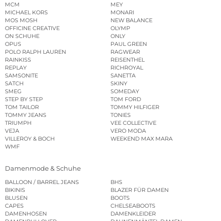
MCM
MEY
MICHAEL KORS
MONARI
MOS MOSH
NEW BALANCE
OFFICINE CREATIVE
OLYMP
ON SCHUHE
ONLY
OPUS
PAUL GREEN
POLO RALPH LAUREN
RAGWEAR
RAINKISS
REISENTHEL
REPLAY
RICHROYAL
SAMSONITE
SANETTA
SATCH
SKINY
SMEG
SOMEDAY
STEP BY STEP
TOM FORD
TOM TAILOR
TOMMY HILFIGER
TOMMY JEANS
TONIES
TRIUMPH
VEE COLLECTIVE
VEJA
VERO MODA
VILLEROY & BOCH
WEEKEND MAX MARA
WMF
Damenmode & Schuhe
BALLOON / BARREL JEANS
BHS
BIKINIS
BLAZER FÜR DAMEN
BLUSEN
BOOTS
CAPES
CHELSEABOOTS
DAMENHOSEN
DAMENKLEIDER