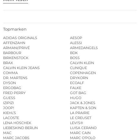
Topmarken
ADIDAS ORIGINALS
AESOP
AFFENZAHN
ALESSI
ARMANI/PRIVÉ
ARMEDANGELS
BARBOUR
BDK
BIRKENSTOCK
BOSS
BRAX
CALVIN KLEIN
CALVIN KLEIN JEANS
CLINIQUE
COMMA
COPENHAGEN
DR. MARTENS
DRYKORN
DYSON
ECOALF
ERGOBAG
FALKE
FRED PERRY
GOT BAG
GUESS
HUGO
IZIPIZI
JACK & JONES
JOOP!
KAPTEN & SON
KIEHL’S
LA PRAIRIE
LACOSTE
LE CREUSET
LENA HOSCHEK
LEVI’S®
LIEBESKIND BERLIN
LUISA CERANO
MAC
MARC CAIN
MARC JACOBS
MARC O’POLO