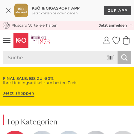
K&Ö & GIGASPORT APP
ZUR APP
Jetzt kostenlos downloaden
Pluscard Vorteile erhalten
KOSTENLOSER VERSAND* & RÜCKVERSAND
Jetzt anmelden
UNSERE APP
CLICK &
CLICK &
COLLECT
RESERVE
FINAL SALE: BIS ZU -50%
Ihre Lieblingsartikel zum besten Preis
Jetzt shoppen
Top Kategorien