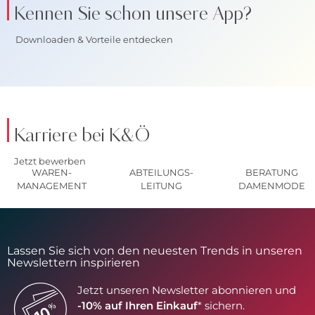
Kennen Sie schon unsere App?
Downloaden & Vorteile entdecken
Karriere bei K&Ö
Jetzt bewerben
WAREN-
ABTEILUNGS-
BERATUNG
MANAGEMENT
LEITUNG
DAMENMODE
Lassen Sie sich von den neuesten Trends in unseren
Newslettern inspirieren
Jetzt unseren Newsletter abonnieren und
-10% auf Ihren Einkauf
* sichern.