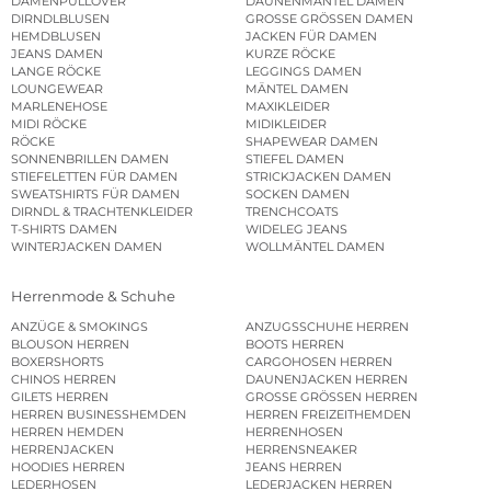
DAMENPULLOVER
DAUNENMÄNTEL DAMEN
DIRNDLBLUSEN
GROSSE GRÖSSEN DAMEN
HEMDBLUSEN
JACKEN FÜR DAMEN
JEANS DAMEN
KURZE RÖCKE
LANGE RÖCKE
LEGGINGS DAMEN
LOUNGEWEAR
MÄNTEL DAMEN
MARLENEHOSE
MAXIKLEIDER
MIDI RÖCKE
MIDIKLEIDER
RÖCKE
SHAPEWEAR DAMEN
SONNENBRILLEN DAMEN
STIEFEL DAMEN
STIEFELETTEN FÜR DAMEN
STRICKJACKEN DAMEN
SWEATSHIRTS FÜR DAMEN
SOCKEN DAMEN
DIRNDL & TRACHTENKLEIDER
TRENCHCOATS
T-SHIRTS DAMEN
WIDELEG JEANS
WINTERJACKEN DAMEN
WOLLMÄNTEL DAMEN
Herrenmode & Schuhe
ANZÜGE & SMOKINGS
ANZUGSSCHUHE HERREN
BLOUSON HERREN
BOOTS HERREN
BOXERSHORTS
CARGOHOSEN HERREN
CHINOS HERREN
DAUNENJACKEN HERREN
GILETS HERREN
GROSSE GRÖSSEN HERREN
HERREN BUSINESSHEMDEN
HERREN FREIZEITHEMDEN
HERREN HEMDEN
HERRENHOSEN
HERRENJACKEN
HERRENSNEAKER
HOODIES HERREN
JEANS HERREN
LEDERHOSEN
LEDERJACKEN HERREN