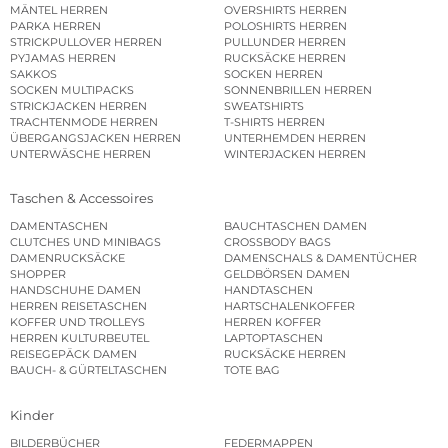
MÄNTEL HERREN
OVERSHIRTS HERREN
PARKA HERREN
POLOSHIRTS HERREN
STRICKPULLOVER HERREN
PULLUNDER HERREN
PYJAMAS HERREN
RUCKSÄCKE HERREN
SAKKOS
SOCKEN HERREN
SOCKEN MULTIPACKS
SONNENBRILLEN HERREN
STRICKJACKEN HERREN
SWEATSHIRTS
TRACHTENMODE HERREN
T-SHIRTS HERREN
ÜBERGANGSJACKEN HERREN
UNTERHEMDEN HERREN
UNTERWÄSCHE HERREN
WINTERJACKEN HERREN
Taschen & Accessoires
DAMENTASCHEN
BAUCHTASCHEN DAMEN
CLUTCHES UND MINIBAGS
CROSSBODY BAGS
DAMENRUCKSÄCKE
DAMENSCHALS & DAMENTÜCHER
SHOPPER
GELDBÖRSEN DAMEN
HANDSCHUHE DAMEN
HANDTASCHEN
HERREN REISETASCHEN
HARTSCHALENKOFFER
KOFFER UND TROLLEYS
HERREN KOFFER
HERREN KULTURBEUTEL
LAPTOPTASCHEN
REISEGEPÄCK DAMEN
RUCKSÄCKE HERREN
BAUCH- & GÜRTELTASCHEN
TOTE BAG
Kinder
BILDERBÜCHER
FEDERMAPPEN