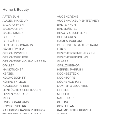
Home & Beauty
AFTER SUN
AUGENCREME
AUGEN MAKE UP
AUGENMAKEUP ENTFERNER
BACKFORMEN
BADTEPPICH
BADEMATTEN
BADEMÄNTEL
BADEZIMMER
BEAUTY GESCHENKE
BESTECK
BETTDECKEN
BETTWÄSCHE
DAMEN PARFUM
DEO & DEODORANTS
DUSCHGEL & BADESCHAUM
GÄSTETÜCHER
FÜR SIE
GESICHTSCREME
GESICHTSCREME HERREN
GESICHTSPFLEGE
GESICHTSREINIGUNG
GESICHTSREINIGUNG HERREN
GLÄSER
GRILLER
GRILLZUBEHÖR
HANDTÜCHER
HERREN PARFUM
KERZEN
KOCHBESTECK
KOCHGESCHIRR
KOCHTÖPFE
KÖRPERPFLEGE
KÜCHENGERÄTE
KUGELSCHREIBER
LAMPEN & LEUCHTEN
LEINTÜCHER & BETTLAKEN
LIPPENSTIFT
LIPPEN MAKE UP
MESSER
MÖBEL
NAGELLACK
UNISEX PARFUMS
PEELING
KOCHGESCHIRR
PORZELLAN
RASIERER & RASUR ZUBEHÖR
RAUMDÜFTE & KERZEN