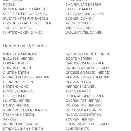
RÖCKE
SHAPEWEAR DAMEN
SONNENBRILLEN DAMEN
STIEFEL DAMEN
STIEFELETTEN FÜR DAMEN
STRICKJACKEN DAMEN
SWEATSHIRTS FÜR DAMEN
SOCKEN DAMEN
DIRNDL & TRACHTENKLEIDER
TRENCHCOATS
T-SHIRTS DAMEN
WIDELEG JEANS
WINTERJACKEN DAMEN
WOLLMÄNTEL DAMEN
Herrenmode & Schuhe
ANZÜGE & SMOKINGS
ANZUGSSCHUHE HERREN
BLOUSON HERREN
BOOTS HERREN
BOXERSHORTS
CARGOHOSEN HERREN
CHINOS HERREN
DAUNENJACKEN HERREN
GILETS HERREN
GROSSE GRÖSSEN HERREN
HERREN BUSINESSHEMDEN
HERREN FREIZEITHEMDEN
HERREN HEMDEN
HERRENHOSEN
HERRENJACKEN
HERRENSNEAKER
HOODIES HERREN
JEANS HERREN
LEDERHOSEN
LEDERJACKEN HERREN
MÄNTEL HERREN
OVERSHIRTS HERREN
PARKA HERREN
POLOSHIRTS HERREN
STRICKPULLOVER HERREN
PULLUNDER HERREN
PYJAMAS HERREN
RUCKSÄCKE HERREN
SAKKOS
SOCKEN HERREN
SOCKEN MULTIPACKS
SONNENBRILLEN HERREN
STRICKJACKEN HERREN
SWEATSHIRTS