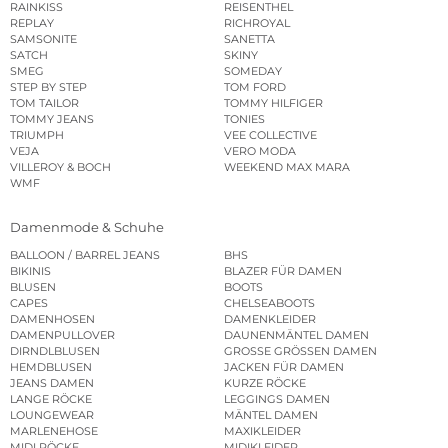
RAINKISS
REISENTHEL
REPLAY
RICHROYAL
SAMSONITE
SANETTA
SATCH
SKINY
SMEG
SOMEDAY
STEP BY STEP
TOM FORD
TOM TAILOR
TOMMY HILFIGER
TOMMY JEANS
TONIES
TRIUMPH
VEE COLLECTIVE
VEJA
VERO MODA
VILLEROY & BOCH
WEEKEND MAX MARA
WMF
Damenmode & Schuhe
BALLOON / BARREL JEANS
BHS
BIKINIS
BLAZER FÜR DAMEN
BLUSEN
BOOTS
CAPES
CHELSEABOOTS
DAMENHOSEN
DAMENKLEIDER
DAMENPULLOVER
DAUNENMÄNTEL DAMEN
DIRNDLBLUSEN
GROSSE GRÖSSEN DAMEN
HEMDBLUSEN
JACKEN FÜR DAMEN
JEANS DAMEN
KURZE RÖCKE
LANGE RÖCKE
LEGGINGS DAMEN
LOUNGEWEAR
MÄNTEL DAMEN
MARLENEHOSE
MAXIKLEIDER
MIDI RÖCKE
MIDIKLEIDER