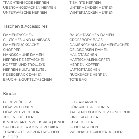
TRACHTENMODE HERREN
T-SHIRTS HERREN
ÜBERGANGSJACKEN HERREN
UNTERHEMDEN HERREN
UNTERWÄSCHE HERREN
WINTERJACKEN HERREN
Taschen & Accessoires
DAMENTASCHEN
BAUCHTASCHEN DAMEN
CLUTCHES UND MINIBAGS
CROSSBODY BAGS
DAMENRUCKSÄCKE
DAMENSCHALS & DAMENTÜCHER
SHOPPER
GELDBÖRSEN DAMEN
HANDSCHUHE DAMEN
HANDTASCHEN
HERREN REISETASCHEN
HARTSCHALENKOFFER
KOFFER UND TROLLEYS
HERREN KOFFER
HERREN KULTURBEUTEL
LAPTOPTASCHEN
REISEGEPÄCK DAMEN
RUCKSÄCKE HERREN
BAUCH- & GÜRTELTASCHEN
TOTE BAG
Kinder
BILDERBÜCHER
FEDERMAPPEN
HÖRSPIELBOXEN
HÖRSPIELE & FIGUREN
HÖRSPIEL ZUBEHÖR
JAUSENBOX & KINDER LUNCHBOX
JUGENDBÜCHER
KINDERBÜCHER
KINDERGARTENRUCKSACK | KINDERGARTENBEUTEL
KUSCHELTIERE
SACHBÜCHER & KINDERLEXIKA
SCHULTASCHEN
TURNBEUTEL & SPORTTASCHEN
WEIHNACHTSKINDERBÜCHER
KLEIDER