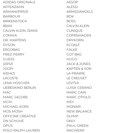
ADIDAS ORIGINALS
AESOP
AFFENZAHN
ALESSI
ARMANI/PRIVÉ
ARMEDANGELS
BARBOUR
BDK
BIRKENSTOCK
BOSS
BRAX
CALVIN KLEIN
CALVIN KLEIN JEANS
CLINIQUE
COMMA
COPENHAGEN
DR. MARTENS
DRYKORN
DYSON
ECOALF
ERGOBAG
FALKE
FRED PERRY
GOT BAG
GUESS
HUGO
IZIPIZI
JACK & JONES
JOOP!
KAPTEN & SON
KIEHL’S
LA PRAIRIE
LACOSTE
LE CREUSET
LENA HOSCHEK
LEVI’S®
LIEBESKIND BERLIN
LUISA CERANO
MAC
MARC CAIN
MARC JACOBS
MARC O’POLO
MCM
MEY
MICHAEL KORS
MONARI
MOS MOSH
NEW BALANCE
OFFICINE CREATIVE
OLYMP
ON SCHUHE
ONLY
OPUS
PAUL GREEN
POLO RALPH LAUREN
RAGWEAR