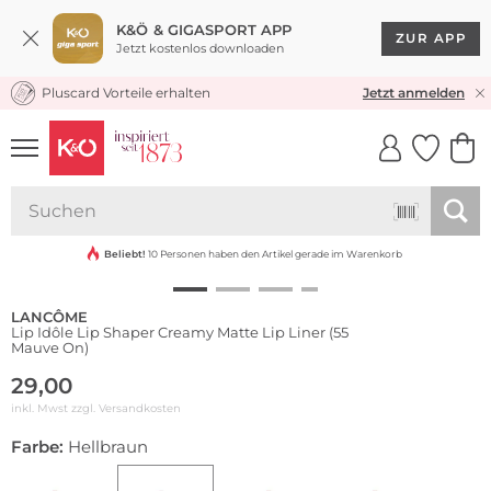
K&Ö & GIGASPORT APP
ZUR APP
Jetzt kostenlos downloaden
Pluscard Vorteile erhalten
KOSTENLOSER VERSAND* & RÜCKVERSAND
Jetzt anmelden
UNSERE APP
CLICK &
CLICK &
COLLECT
RESERVE
Wasserfest
Beliebt!
10 Personen haben den Artikel gerade im Warenkorb
LANCÔME
Lip Idôle Lip Shaper Creamy Matte Lip Liner (55
Mauve On)
29,00
inkl. Mwst zzgl.
Versandkosten
Farbe:
Hellbraun