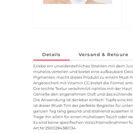
Details
Versand & Retoure
Erlebe ein unwiderstehliches Strahlen mit dem Juicy 
mühelos verteilen und bietet eine aufbaubare Deckk
Pigmenten macht dieses Produkt zu einem Must-h
Angereichert mit Vitamin CG bietet die Formel anti
Die leichte Textur verschmilzt nahtlos mit der Haut
Genieße den angenehmen Duft und das kühlende Gef
Die Anwendung ist denkbar einfach: Tupfe eine kl
ist dieser Blush Tint der perfekte Begleiter für u
ganzen Tag lang gesund und strahlend aussehen lä
Trage ihn allein für einen mühelosen Touch oder ve
Es sind keine spezifischen Vorsichtsmaßnahmen fü
Art.Nr:2900284380134