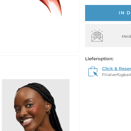
IN 
Meld
Lieferoption:
Click & Rese
Filialverfügba