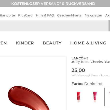
KOSTENLOSER VERSAND* & RÜCKVERSAND
Standorte
PlusCard
Hilfe & FAQ
Geschenkkarte
Newsletter
Ak
REN
KINDER
BEAUTY
HOME & LIVING
LANCÔME
Juicy Tubes Cheeks Blush
25,00
inkl. Mwst zzgl.
Versandkosten
Farbe:
Dunkelrot