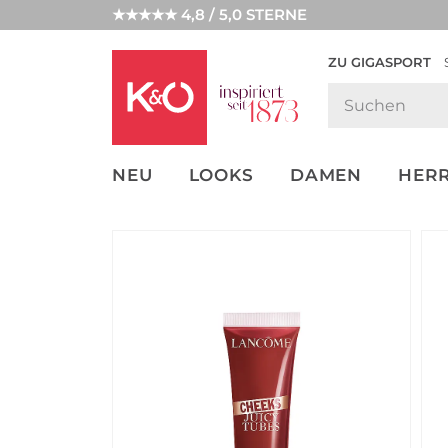
★★★★★ 4,8 / 5,0 STERNE
ZU GIGASPORT
FASHION-
UNSERE APP
CLICK &
CLICK &
TRENDS
COLLECT
RESERVE
NEU
LOOKS
DAMEN
HER