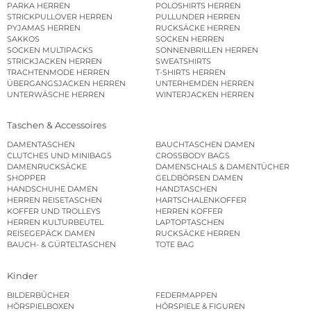
PARKA HERREN
POLOSHIRTS HERREN
STRICKPULLOVER HERREN
PULLUNDER HERREN
PYJAMAS HERREN
RUCKSÄCKE HERREN
SAKKOS
SOCKEN HERREN
SOCKEN MULTIPACKS
SONNENBRILLEN HERREN
STRICKJACKEN HERREN
SWEATSHIRTS
TRACHTENMODE HERREN
T-SHIRTS HERREN
ÜBERGANGSJACKEN HERREN
UNTERHEMDEN HERREN
UNTERWÄSCHE HERREN
WINTERJACKEN HERREN
Taschen & Accessoires
DAMENTASCHEN
BAUCHTASCHEN DAMEN
CLUTCHES UND MINIBAGS
CROSSBODY BAGS
DAMENRUCKSÄCKE
DAMENSCHALS & DAMENTÜCHER
SHOPPER
GELDBÖRSEN DAMEN
HANDSCHUHE DAMEN
HANDTASCHEN
HERREN REISETASCHEN
HARTSCHALENKOFFER
KOFFER UND TROLLEYS
HERREN KOFFER
HERREN KULTURBEUTEL
LAPTOPTASCHEN
REISEGEPÄCK DAMEN
RUCKSÄCKE HERREN
BAUCH- & GÜRTELTASCHEN
TOTE BAG
Kinder
BILDERBÜCHER
FEDERMAPPEN
HÖRSPIELBOXEN
HÖRSPIELE & FIGUREN