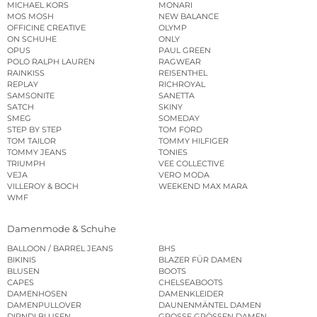
MICHAEL KORS
MONARI
MOS MOSH
NEW BALANCE
OFFICINE CREATIVE
OLYMP
ON SCHUHE
ONLY
OPUS
PAUL GREEN
POLO RALPH LAUREN
RAGWEAR
RAINKISS
REISENTHEL
REPLAY
RICHROYAL
SAMSONITE
SANETTA
SATCH
SKINY
SMEG
SOMEDAY
STEP BY STEP
TOM FORD
TOM TAILOR
TOMMY HILFIGER
TOMMY JEANS
TONIES
TRIUMPH
VEE COLLECTIVE
VEJA
VERO MODA
VILLEROY & BOCH
WEEKEND MAX MARA
WMF
Damenmode & Schuhe
BALLOON / BARREL JEANS
BHS
BIKINIS
BLAZER FÜR DAMEN
BLUSEN
BOOTS
CAPES
CHELSEABOOTS
DAMENHOSEN
DAMENKLEIDER
DAMENPULLOVER
DAUNENMÄNTEL DAMEN
DIRNDLBLUSEN
GROSSE GRÖSSEN DAMEN