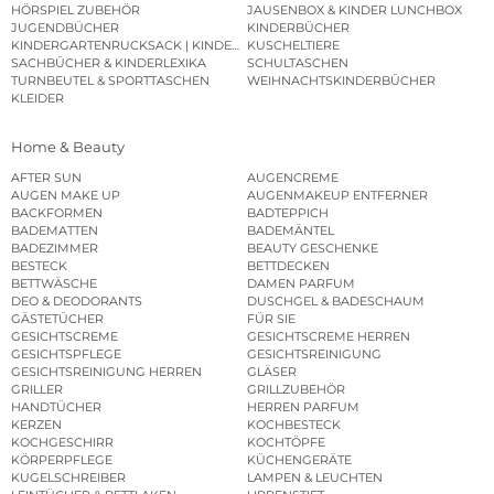
HÖRSPIEL ZUBEHÖR
JAUSENBOX & KINDER LUNCHBOX
JUGENDBÜCHER
KINDERBÜCHER
KINDERGARTENRUCKSACK | KINDERGARTENBEUTEL
KUSCHELTIERE
SACHBÜCHER & KINDERLEXIKA
SCHULTASCHEN
TURNBEUTEL & SPORTTASCHEN
WEIHNACHTSKINDERBÜCHER
KLEIDER
Home & Beauty
AFTER SUN
AUGENCREME
AUGEN MAKE UP
AUGENMAKEUP ENTFERNER
BACKFORMEN
BADTEPPICH
BADEMATTEN
BADEMÄNTEL
BADEZIMMER
BEAUTY GESCHENKE
BESTECK
BETTDECKEN
BETTWÄSCHE
DAMEN PARFUM
DEO & DEODORANTS
DUSCHGEL & BADESCHAUM
GÄSTETÜCHER
FÜR SIE
GESICHTSCREME
GESICHTSCREME HERREN
GESICHTSPFLEGE
GESICHTSREINIGUNG
GESICHTSREINIGUNG HERREN
GLÄSER
GRILLER
GRILLZUBEHÖR
HANDTÜCHER
HERREN PARFUM
KERZEN
KOCHBESTECK
KOCHGESCHIRR
KOCHTÖPFE
KÖRPERPFLEGE
KÜCHENGERÄTE
KUGELSCHREIBER
LAMPEN & LEUCHTEN