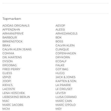
Topmarken
ADIDAS ORIGINALS
AESOP
AFFENZAHN
ALESSI
ARMANI/PRIVÉ
ARMEDANGELS
BARBOUR
BDK
BIRKENSTOCK
BOSS
BRAX
CALVIN KLEIN
CALVIN KLEIN JEANS
CLINIQUE
COMMA
COPENHAGEN
DR. MARTENS
DRYKORN
DYSON
ECOALF
ERGOBAG
FALKE
FRED PERRY
GOT BAG
GUESS
HUGO
IZIPIZI
JACK & JONES
JOOP!
KAPTEN & SON
KIEHL’S
LA PRAIRIE
LACOSTE
LE CREUSET
LENA HOSCHEK
LEVI’S®
LIEBESKIND BERLIN
LUISA CERANO
MAC
MARC CAIN
MARC JACOBS
MARC O’POLO
MCM
MEY