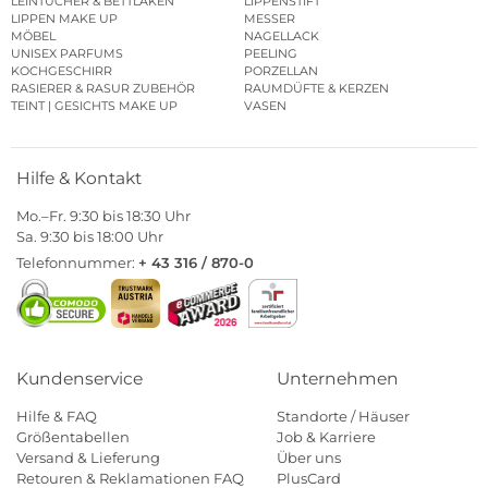
LEINTÜCHER & BETTLAKEN
LIPPENSTIFT
LIPPEN MAKE UP
MESSER
MÖBEL
NAGELLACK
UNISEX PARFUMS
PEELING
KOCHGESCHIRR
PORZELLAN
RASIERER & RASUR ZUBEHÖR
RAUMDÜFTE & KERZEN
TEINT | GESICHTS MAKE UP
VASEN
Hilfe & Kontakt
Mo.–Fr. 9:30 bis 18:30 Uhr
Sa. 9:30 bis 18:00 Uhr
Telefonnummer:
+ 43 316 / 870-0
Kundenservice
Unternehmen
Hilfe & FAQ
Standorte / Häuser
Größentabellen
Job & Karriere
Versand & Lieferung
Über uns
Retouren & Reklamationen FAQ
PlusCard