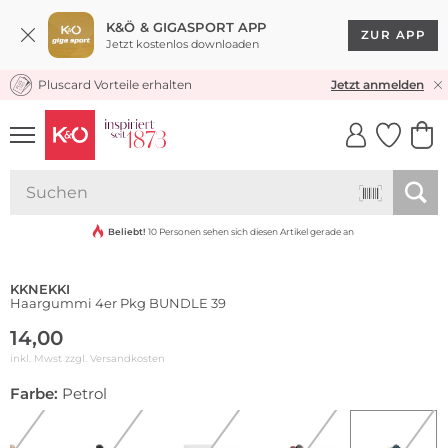
K&Ö & GIGASPORT APP
ZUR APP
Jetzt kostenlos downloaden
Pluscard Vorteile erhalten
KOSTENLOSER VERSAND* & RÜCKVERSAND
Jetzt anmelden
UNSERE APP
CLICK &
CLICK &
COLLECT
RESERVE
Multi Pack
Beliebt!
10 Personen sehen sich diesen Artikel gerade an
KKNEKKI
Haargummi 4er Pkg BUNDLE 39
14,00
inkl. Mwst zzgl.
Versandkosten
Farbe:
Petrol