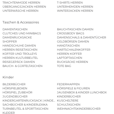
TRACHTENMODE HERREN
T-SHIRTS HERREN
ÜBERGANGSJACKEN HERREN
UNTERHEMDEN HERREN
UNTERWÄSCHE HERREN
WINTERJACKEN HERREN
Taschen & Accessoires
DAMENTASCHEN
BAUCHTASCHEN DAMEN
CLUTCHES UND MINIBAGS
CROSSBODY BAGS
DAMENRUCKSÄCKE
DAMENSCHALS & DAMENTÜCHER
SHOPPER
GELDBÖRSEN DAMEN
HANDSCHUHE DAMEN
HANDTASCHEN
HERREN REISETASCHEN
HARTSCHALENKOFFER
KOFFER UND TROLLEYS
HERREN KOFFER
HERREN KULTURBEUTEL
LAPTOPTASCHEN
REISEGEPÄCK DAMEN
RUCKSÄCKE HERREN
BAUCH- & GÜRTELTASCHEN
TOTE BAG
Kinder
BILDERBÜCHER
FEDERMAPPEN
HÖRSPIELBOXEN
HÖRSPIELE & FIGUREN
HÖRSPIEL ZUBEHÖR
JAUSENBOX & KINDER LUNCHBOX
JUGENDBÜCHER
KINDERBÜCHER
KINDERGARTENRUCKSACK | KINDERGARTENBEUTEL
KUSCHELTIERE
SACHBÜCHER & KINDERLEXIKA
SCHULTASCHEN
TURNBEUTEL & SPORTTASCHEN
WEIHNACHTSKINDERBÜCHER
KLEIDER