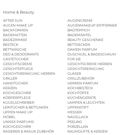
Home & Beauty
AFTER SUN
AUGENCREME
AUGEN MAKE UP
AUGENMAKEUP ENTFERNER
BACKFORMEN
BADTEPPICH
BADEMATTEN
BADEMÄNTEL
BADEZIMMER
BEAUTY GESCHENKE
BESTECK
BETTDECKEN
BETTWÄSCHE
DAMEN PARFUM
DEO & DEODORANTS
DUSCHGEL & BADESCHAUM
GÄSTETÜCHER
FÜR SIE
GESICHTSCREME
GESICHTSCREME HERREN
GESICHTSPFLEGE
GESICHTSREINIGUNG
GESICHTSREINIGUNG HERREN
GLÄSER
GRILLER
GRILLZUBEHÖR
HANDTÜCHER
HERREN PARFUM
KERZEN
KOCHBESTECK
KOCHGESCHIRR
KOCHTÖPFE
KÖRPERPFLEGE
KÜCHENGERÄTE
KUGELSCHREIBER
LAMPEN & LEUCHTEN
LEINTÜCHER & BETTLAKEN
LIPPENSTIFT
LIPPEN MAKE UP
MESSER
MÖBEL
NAGELLACK
UNISEX PARFUMS
PEELING
KOCHGESCHIRR
PORZELLAN
RASIERER & RASUR ZUBEHÖR
RAUMDÜFTE & KERZEN