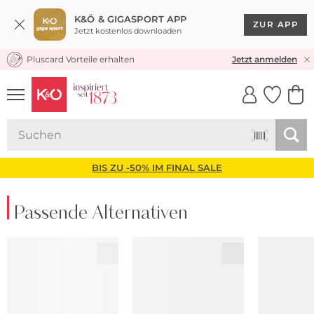
K&Ö & GIGASPORT APP
ZUR APP
Jetzt kostenlos downloaden
Pluscard Vorteile erhalten
KOSTENLOSER VERSAND* & RÜCKVERSAND
Jetzt anmelden
UNSERE APP
CLICK &
CLICK &
COLLECT
RESERVE
BIS ZU -50% IM FINAL SALE
Passende Alternativen