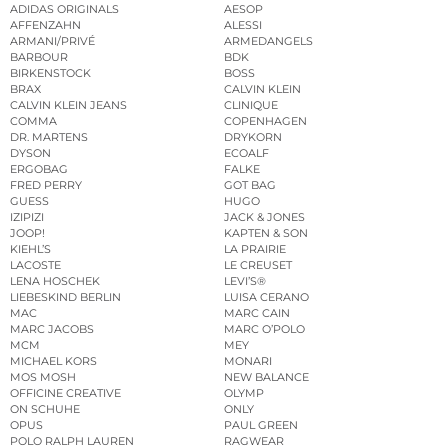
ADIDAS ORIGINALS
AESOP
AFFENZAHN
ALESSI
ARMANI/PRIVÉ
ARMEDANGELS
BARBOUR
BDK
BIRKENSTOCK
BOSS
BRAX
CALVIN KLEIN
CALVIN KLEIN JEANS
CLINIQUE
COMMA
COPENHAGEN
DR. MARTENS
DRYKORN
DYSON
ECOALF
ERGOBAG
FALKE
FRED PERRY
GOT BAG
GUESS
HUGO
IZIPIZI
JACK & JONES
JOOP!
KAPTEN & SON
KIEHL’S
LA PRAIRIE
LACOSTE
LE CREUSET
LENA HOSCHEK
LEVI’S®
LIEBESKIND BERLIN
LUISA CERANO
MAC
MARC CAIN
MARC JACOBS
MARC O’POLO
MCM
MEY
MICHAEL KORS
MONARI
MOS MOSH
NEW BALANCE
OFFICINE CREATIVE
OLYMP
ON SCHUHE
ONLY
OPUS
PAUL GREEN
POLO RALPH LAUREN
RAGWEAR