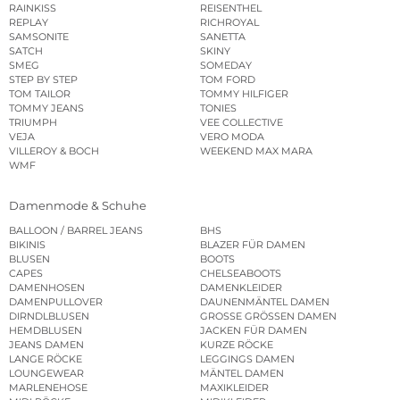
RAINKISS
REISENTHEL
REPLAY
RICHROYAL
SAMSONITE
SANETTA
SATCH
SKINY
SMEG
SOMEDAY
STEP BY STEP
TOM FORD
TOM TAILOR
TOMMY HILFIGER
TOMMY JEANS
TONIES
TRIUMPH
VEE COLLECTIVE
VEJA
VERO MODA
VILLEROY & BOCH
WEEKEND MAX MARA
WMF
Damenmode & Schuhe
BALLOON / BARREL JEANS
BHS
BIKINIS
BLAZER FÜR DAMEN
BLUSEN
BOOTS
CAPES
CHELSEABOOTS
DAMENHOSEN
DAMENKLEIDER
DAMENPULLOVER
DAUNENMÄNTEL DAMEN
DIRNDLBLUSEN
GROSSE GRÖSSEN DAMEN
HEMDBLUSEN
JACKEN FÜR DAMEN
JEANS DAMEN
KURZE RÖCKE
LANGE RÖCKE
LEGGINGS DAMEN
LOUNGEWEAR
MÄNTEL DAMEN
MARLENEHOSE
MAXIKLEIDER