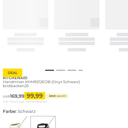
DEAL
KITCHENAID
Handmixer KHM9212EOB (Onyx Schwarz)
brotbacken25
99,99
169,99
Jetzt
sparen
UVP
inkl. Mwst zzgl.
Versandkosten
Farbe:
Schwarz