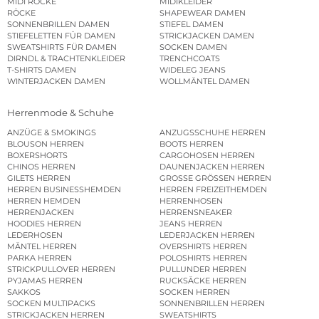
MIDI RÖCKE
MIDIKLEIDER
RÖCKE
SHAPEWEAR DAMEN
SONNENBRILLEN DAMEN
STIEFEL DAMEN
STIEFELETTEN FÜR DAMEN
STRICKJACKEN DAMEN
SWEATSHIRTS FÜR DAMEN
SOCKEN DAMEN
DIRNDL & TRACHTENKLEIDER
TRENCHCOATS
T-SHIRTS DAMEN
WIDELEG JEANS
WINTERJACKEN DAMEN
WOLLMÄNTEL DAMEN
Herrenmode & Schuhe
ANZÜGE & SMOKINGS
ANZUGSSCHUHE HERREN
BLOUSON HERREN
BOOTS HERREN
BOXERSHORTS
CARGOHOSEN HERREN
CHINOS HERREN
DAUNENJACKEN HERREN
GILETS HERREN
GROSSE GRÖSSEN HERREN
HERREN BUSINESSHEMDEN
HERREN FREIZEITHEMDEN
HERREN HEMDEN
HERRENHOSEN
HERRENJACKEN
HERRENSNEAKER
HOODIES HERREN
JEANS HERREN
LEDERHOSEN
LEDERJACKEN HERREN
MÄNTEL HERREN
OVERSHIRTS HERREN
PARKA HERREN
POLOSHIRTS HERREN
STRICKPULLOVER HERREN
PULLUNDER HERREN
PYJAMAS HERREN
RUCKSÄCKE HERREN
SAKKOS
SOCKEN HERREN
SOCKEN MULTIPACKS
SONNENBRILLEN HERREN
STRICKJACKEN HERREN
SWEATSHIRTS