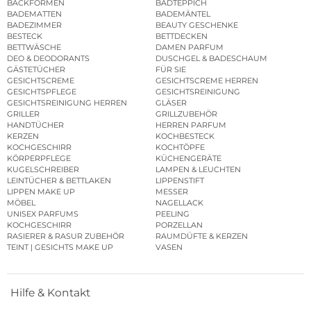
BACKFORMEN
BADTEPPICH
BADEMATTEN
BADEMÄNTEL
BADEZIMMER
BEAUTY GESCHENKE
BESTECK
BETTDECKEN
BETTWÄSCHE
DAMEN PARFUM
DEO & DEODORANTS
DUSCHGEL & BADESCHAUM
GÄSTETÜCHER
FÜR SIE
GESICHTSCREME
GESICHTSCREME HERREN
GESICHTSPFLEGE
GESICHTSREINIGUNG
GESICHTSREINIGUNG HERREN
GLÄSER
GRILLER
GRILLZUBEHÖR
HANDTÜCHER
HERREN PARFUM
KERZEN
KOCHBESTECK
KOCHGESCHIRR
KOCHTÖPFE
KÖRPERPFLEGE
KÜCHENGERÄTE
KUGELSCHREIBER
LAMPEN & LEUCHTEN
LEINTÜCHER & BETTLAKEN
LIPPENSTIFT
LIPPEN MAKE UP
MESSER
MÖBEL
NAGELLACK
UNISEX PARFUMS
PEELING
KOCHGESCHIRR
PORZELLAN
RASIERER & RASUR ZUBEHÖR
RAUMDÜFTE & KERZEN
TEINT | GESICHTS MAKE UP
VASEN
Hilfe & Kontakt