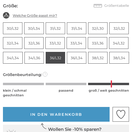
Größe:
Größentabelle
Welche Größe passt mir?
30/L32
30/L34
31/L32
31/L34
32/L30
32/L32
32/L34
32/L36
33/L32
33/L34
33/L36
34/L32
34/L34
34/L36
36/L32
36/L34
38/L32
38/L34
Größenbeurteilung:
?
klein / schmal
passend
groß / weit geschnitten
geschnitten
IN DEN WARENKORB
Wollen Sie -10% sparen?