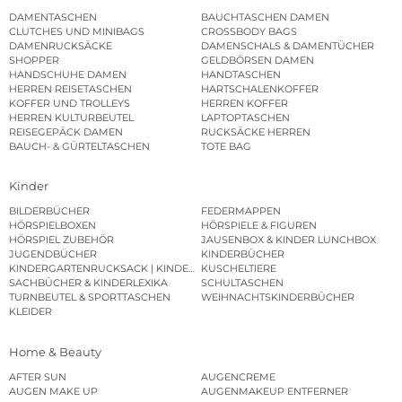
DAMENTASCHEN
BAUCHTASCHEN DAMEN
CLUTCHES UND MINIBAGS
CROSSBODY BAGS
DAMENRUCKSÄCKE
DAMENSCHALS & DAMENTÜCHER
SHOPPER
GELDBÖRSEN DAMEN
HANDSCHUHE DAMEN
HANDTASCHEN
HERREN REISETASCHEN
HARTSCHALENKOFFER
KOFFER UND TROLLEYS
HERREN KOFFER
HERREN KULTURBEUTEL
LAPTOPTASCHEN
REISEGEPÄCK DAMEN
RUCKSÄCKE HERREN
BAUCH- & GÜRTELTASCHEN
TOTE BAG
Kinder
BILDERBÜCHER
FEDERMAPPEN
HÖRSPIELBOXEN
HÖRSPIELE & FIGUREN
HÖRSPIEL ZUBEHÖR
JAUSENBOX & KINDER LUNCHBOX
JUGENDBÜCHER
KINDERBÜCHER
KINDERGARTENRUCKSACK | KINDERGARTENBEUTEL
KUSCHELTIERE
SACHBÜCHER & KINDERLEXIKA
SCHULTASCHEN
TURNBEUTEL & SPORTTASCHEN
WEIHNACHTSKINDERBÜCHER
KLEIDER
Home & Beauty
AFTER SUN
AUGENCREME
AUGEN MAKE UP
AUGENMAKEUP ENTFERNER