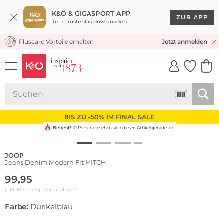
K&Ö & GIGASPORT APP
ZUR APP
Jetzt kostenlos downloaden
Pluscard Vorteile erhalten
KOSTENLOSER VERSAND* & RÜCKVERSAND
Jetzt anmelden
UNSERE APP
CLICK &
CLICK &
COLLECT
RESERVE
BIS ZU -50% IM FINAL SALE
Beliebt!
10 Personen sehen sich diesen Artikel gerade an
JOOP
Jeans Denim Modern Fit MITCH
99,95
inkl. Mwst zzgl.
Versandkosten
Farbe:
Dunkelblau