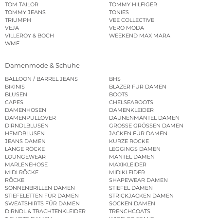
TOM TAILOR
TOMMY HILFIGER
TOMMY JEANS
TONIES
TRIUMPH
VEE COLLECTIVE
VEJA
VERO MODA
VILLEROY & BOCH
WEEKEND MAX MARA
WMF
Damenmode & Schuhe
BALLOON / BARREL JEANS
BHS
BIKINIS
BLAZER FÜR DAMEN
BLUSEN
BOOTS
CAPES
CHELSEABOOTS
DAMENHOSEN
DAMENKLEIDER
DAMENPULLOVER
DAUNENMÄNTEL DAMEN
DIRNDLBLUSEN
GROSSE GRÖSSEN DAMEN
HEMDBLUSEN
JACKEN FÜR DAMEN
JEANS DAMEN
KURZE RÖCKE
LANGE RÖCKE
LEGGINGS DAMEN
LOUNGEWEAR
MÄNTEL DAMEN
MARLENEHOSE
MAXIKLEIDER
MIDI RÖCKE
MIDIKLEIDER
RÖCKE
SHAPEWEAR DAMEN
SONNENBRILLEN DAMEN
STIEFEL DAMEN
STIEFELETTEN FÜR DAMEN
STRICKJACKEN DAMEN
SWEATSHIRTS FÜR DAMEN
SOCKEN DAMEN
DIRNDL & TRACHTENKLEIDER
TRENCHCOATS