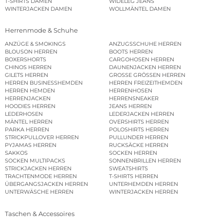
T-SHIRTS DAMEN
WIDELEG JEANS
WINTERJACKEN DAMEN
WOLLMÄNTEL DAMEN
Herrenmode & Schuhe
ANZÜGE & SMOKINGS
ANZUGSSCHUHE HERREN
BLOUSON HERREN
BOOTS HERREN
BOXERSHORTS
CARGOHOSEN HERREN
CHINOS HERREN
DAUNENJACKEN HERREN
GILETS HERREN
GROSSE GRÖSSEN HERREN
HERREN BUSINESSHEMDEN
HERREN FREIZEITHEMDEN
HERREN HEMDEN
HERRENHOSEN
HERRENJACKEN
HERRENSNEAKER
HOODIES HERREN
JEANS HERREN
LEDERHOSEN
LEDERJACKEN HERREN
MÄNTEL HERREN
OVERSHIRTS HERREN
PARKA HERREN
POLOSHIRTS HERREN
STRICKPULLOVER HERREN
PULLUNDER HERREN
PYJAMAS HERREN
RUCKSÄCKE HERREN
SAKKOS
SOCKEN HERREN
SOCKEN MULTIPACKS
SONNENBRILLEN HERREN
STRICKJACKEN HERREN
SWEATSHIRTS
TRACHTENMODE HERREN
T-SHIRTS HERREN
ÜBERGANGSJACKEN HERREN
UNTERHEMDEN HERREN
UNTERWÄSCHE HERREN
WINTERJACKEN HERREN
Taschen & Accessoires