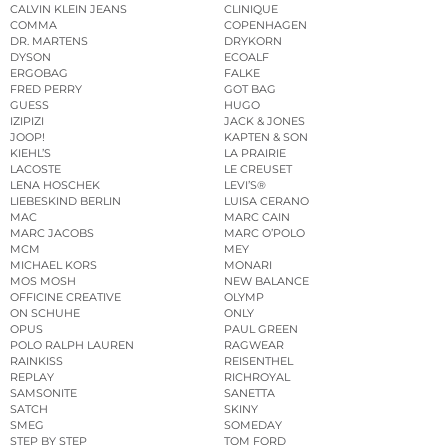
CALVIN KLEIN JEANS
CLINIQUE
COMMA
COPENHAGEN
DR. MARTENS
DRYKORN
DYSON
ECOALF
ERGOBAG
FALKE
FRED PERRY
GOT BAG
GUESS
HUGO
IZIPIZI
JACK & JONES
JOOP!
KAPTEN & SON
KIEHL’S
LA PRAIRIE
LACOSTE
LE CREUSET
LENA HOSCHEK
LEVI’S®
LIEBESKIND BERLIN
LUISA CERANO
MAC
MARC CAIN
MARC JACOBS
MARC O’POLO
MCM
MEY
MICHAEL KORS
MONARI
MOS MOSH
NEW BALANCE
OFFICINE CREATIVE
OLYMP
ON SCHUHE
ONLY
OPUS
PAUL GREEN
POLO RALPH LAUREN
RAGWEAR
RAINKISS
REISENTHEL
REPLAY
RICHROYAL
SAMSONITE
SANETTA
SATCH
SKINY
SMEG
SOMEDAY
STEP BY STEP
TOM FORD