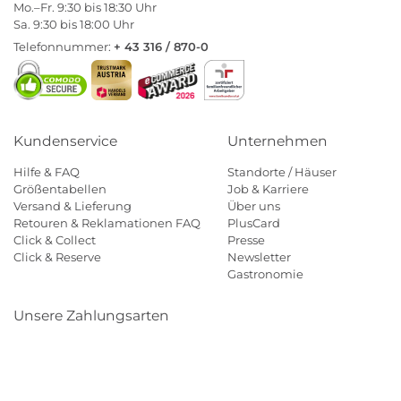
Mo.–Fr. 9:30 bis 18:30 Uhr
Sa. 9:30 bis 18:00 Uhr
Telefonnummer:
+ 43 316 / 870-0
Kundenservice
Unternehmen
Hilfe & FAQ
Standorte / Häuser
Größentabellen
Job & Karriere
Versand & Lieferung
Über uns
Retouren & Reklamationen FAQ
PlusCard
Click & Collect
Presse
Click & Reserve
Newsletter
Gastronomie
Unsere Zahlungsarten
Klarna
Paypal
Mastercard
Visa
Diners
Eps
Shop
Applepay
Amazon