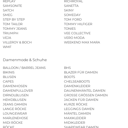
REPLAY
RICHROYAL
SAMSONITE
SANETTA
SATCH
SKINY
SMEG
SOMEDAY
STEP BY STEP
TOM FORD
TOM TAILOR
TOMMY HILFIGER
TOMMY JEANS
TONIES
TRIUMPH
VEE COLLECTIVE
VEJA
VERO MODA
VILLEROY & BOCH
WEEKEND MAX MARA
WMF
Damenmode & Schuhe
BALLOON / BARREL JEANS
BHS
BIKINIS
BLAZER FÜR DAMEN
BLUSEN
BOOTS
CAPES
CHELSEABOOTS
DAMENHOSEN
DAMENKLEIDER
DAMENPULLOVER
DAUNENMÄNTEL DAMEN
DIRNDLBLUSEN
GROSSE GRÖSSEN DAMEN
HEMDBLUSEN
JACKEN FÜR DAMEN
JEANS DAMEN
KURZE RÖCKE
LANGE RÖCKE
LEGGINGS DAMEN
LOUNGEWEAR
MÄNTEL DAMEN
MARLENEHOSE
MAXIKLEIDER
MIDI RÖCKE
MIDIKLEIDER
RÖCKE
SHAPEWEAR DAMEN