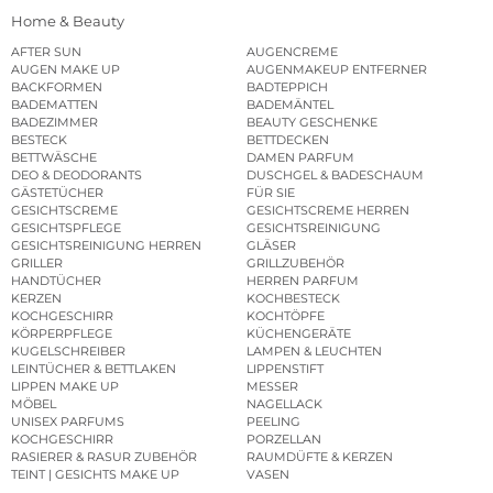
Home & Beauty
AFTER SUN
AUGENCREME
AUGEN MAKE UP
AUGENMAKEUP ENTFERNER
BACKFORMEN
BADTEPPICH
BADEMATTEN
BADEMÄNTEL
BADEZIMMER
BEAUTY GESCHENKE
BESTECK
BETTDECKEN
BETTWÄSCHE
DAMEN PARFUM
DEO & DEODORANTS
DUSCHGEL & BADESCHAUM
GÄSTETÜCHER
FÜR SIE
GESICHTSCREME
GESICHTSCREME HERREN
GESICHTSPFLEGE
GESICHTSREINIGUNG
GESICHTSREINIGUNG HERREN
GLÄSER
GRILLER
GRILLZUBEHÖR
HANDTÜCHER
HERREN PARFUM
KERZEN
KOCHBESTECK
KOCHGESCHIRR
KOCHTÖPFE
KÖRPERPFLEGE
KÜCHENGERÄTE
KUGELSCHREIBER
LAMPEN & LEUCHTEN
LEINTÜCHER & BETTLAKEN
LIPPENSTIFT
LIPPEN MAKE UP
MESSER
MÖBEL
NAGELLACK
UNISEX PARFUMS
PEELING
KOCHGESCHIRR
PORZELLAN
RASIERER & RASUR ZUBEHÖR
RAUMDÜFTE & KERZEN
TEINT | GESICHTS MAKE UP
VASEN