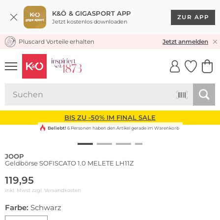
K&Ö & GIGASPORT APP
ZUR APP
Jetzt kostenlos downloaden
Pluscard Vorteile erhalten
KOSTENLOSER VERSAND* & RÜCKVERSAND
Jetzt anmelden
UNSERE APP
CLICK &
CLICK &
COLLECT
RESERVE
BIS ZU -50% IM FINAL SALE
Beliebt!
6 Personen haben den Artikel gerade im Warenkorb
JOOP
Geldbörse SOFISCATO 1.0 MELETE LH11Z
119,95
inkl. Mwst zzgl.
Versandkosten
Farbe:
Schwarz