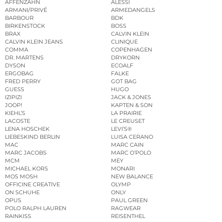
AFFENZAHN
ALESSI
ARMANI/PRIVÉ
ARMEDANGELS
BARBOUR
BDK
BIRKENSTOCK
BOSS
BRAX
CALVIN KLEIN
CALVIN KLEIN JEANS
CLINIQUE
COMMA
COPENHAGEN
DR. MARTENS
DRYKORN
DYSON
ECOALF
ERGOBAG
FALKE
FRED PERRY
GOT BAG
GUESS
HUGO
IZIPIZI
JACK & JONES
JOOP!
KAPTEN & SON
KIEHL’S
LA PRAIRIE
LACOSTE
LE CREUSET
LENA HOSCHEK
LEVI’S®
LIEBESKIND BERLIN
LUISA CERANO
MAC
MARC CAIN
MARC JACOBS
MARC O’POLO
MCM
MEY
MICHAEL KORS
MONARI
MOS MOSH
NEW BALANCE
OFFICINE CREATIVE
OLYMP
ON SCHUHE
ONLY
OPUS
PAUL GREEN
POLO RALPH LAUREN
RAGWEAR
RAINKISS
REISENTHEL