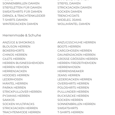
SONNENBRILLEN DAMEN
STIEFEL DAMEN
STIEFELETTEN FÜR DAMEN
STRICKJACKEN DAMEN
SWEATSHIRTS FÜR DAMEN
SOCKEN DAMEN
DIRNDL & TRACHTENKLEIDER
TRENCHCOATS
T-SHIRTS DAMEN
WIDELEG JEANS
WINTERJACKEN DAMEN
WOLLMÄNTEL DAMEN
Herrenmode & Schuhe
ANZÜGE & SMOKINGS
ANZUGSSCHUHE HERREN
BLOUSON HERREN
BOOTS HERREN
BOXERSHORTS
CARGOHOSEN HERREN
CHINOS HERREN
DAUNENJACKEN HERREN
GILETS HERREN
GROSSE GRÖSSEN HERREN
HERREN BUSINESSHEMDEN
HERREN FREIZEITHEMDEN
HERREN HEMDEN
HERRENHOSEN
HERRENJACKEN
HERRENSNEAKER
HOODIES HERREN
JEANS HERREN
LEDERHOSEN
LEDERJACKEN HERREN
MÄNTEL HERREN
OVERSHIRTS HERREN
PARKA HERREN
POLOSHIRTS HERREN
STRICKPULLOVER HERREN
PULLUNDER HERREN
PYJAMAS HERREN
RUCKSÄCKE HERREN
SAKKOS
SOCKEN HERREN
SOCKEN MULTIPACKS
SONNENBRILLEN HERREN
STRICKJACKEN HERREN
SWEATSHIRTS
TRACHTENMODE HERREN
T-SHIRTS HERREN