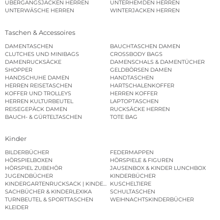
ÜBERGANGSJACKEN HERREN
UNTERHEMDEN HERREN
UNTERWÄSCHE HERREN
WINTERJACKEN HERREN
Taschen & Accessoires
DAMENTASCHEN
BAUCHTASCHEN DAMEN
CLUTCHES UND MINIBAGS
CROSSBODY BAGS
DAMENRUCKSÄCKE
DAMENSCHALS & DAMENTÜCHER
SHOPPER
GELDBÖRSEN DAMEN
HANDSCHUHE DAMEN
HANDTASCHEN
HERREN REISETASCHEN
HARTSCHALENKOFFER
KOFFER UND TROLLEYS
HERREN KOFFER
HERREN KULTURBEUTEL
LAPTOPTASCHEN
REISEGEPÄCK DAMEN
RUCKSÄCKE HERREN
BAUCH- & GÜRTELTASCHEN
TOTE BAG
Kinder
BILDERBÜCHER
FEDERMAPPEN
HÖRSPIELBOXEN
HÖRSPIELE & FIGUREN
HÖRSPIEL ZUBEHÖR
JAUSENBOX & KINDER LUNCHBOX
JUGENDBÜCHER
KINDERBÜCHER
KINDERGARTENRUCKSACK | KINDERGARTENBEUTEL
KUSCHELTIERE
SACHBÜCHER & KINDERLEXIKA
SCHULTASCHEN
TURNBEUTEL & SPORTTASCHEN
WEIHNACHTSKINDERBÜCHER
KLEIDER