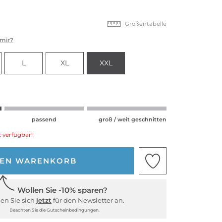
Größentabelle
 mir?
L
XL
XXL
passend
groß / weit geschnitten
 verfügbar!
DEN WARENKORB
Wollen Sie -10% sparen?
en Sie sich
jetzt
für den Newsletter an.
Beachten Sie die Gutscheinbedingungen.