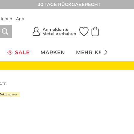
30 TAGE RÜCKGABERECHT
tionen
App
Anmelden &
Vorteile erhalten
SALE
MARKEN
MEHR K&Ö
NACH
TATE
Jetzt
sparen