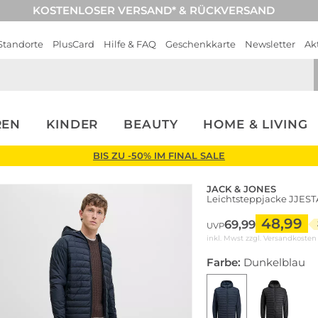
KOSTENLOSER VERSAND* & RÜCKVERSAND
Standorte
PlusCard
Hilfe & FAQ
Geschenkkarte
Newsletter
Ak
REN
KINDER
BEAUTY
HOME & LIVING
BIS ZU -50% IM FINAL SALE
JACK & JONES
Leichtsteppjacke JJES
48,99
69,99
UVP
inkl. Mwst zzgl.
Versandkosten
Farbe:
Dunkelblau