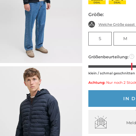
DEAL
DEAL
Größe:
Welche Größe passt
S
M
Größenbeurteilung:
?
klein / schmal geschnitten
Achtung:
Nur noch 2 Stück
IN 
Meld