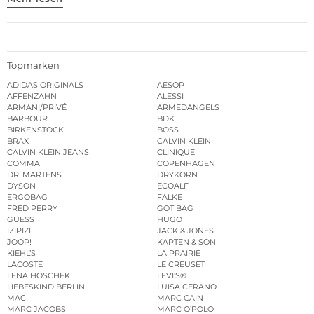
Topmarken
ADIDAS ORIGINALS
AESOP
AFFENZAHN
ALESSI
ARMANI/PRIVÉ
ARMEDANGELS
BARBOUR
BDK
BIRKENSTOCK
BOSS
BRAX
CALVIN KLEIN
CALVIN KLEIN JEANS
CLINIQUE
COMMA
COPENHAGEN
DR. MARTENS
DRYKORN
DYSON
ECOALF
ERGOBAG
FALKE
FRED PERRY
GOT BAG
GUESS
HUGO
IZIPIZI
JACK & JONES
JOOP!
KAPTEN & SON
KIEHL’S
LA PRAIRIE
LACOSTE
LE CREUSET
LENA HOSCHEK
LEVI’S®
LIEBESKIND BERLIN
LUISA CERANO
MAC
MARC CAIN
MARC JACOBS
MARC O’POLO