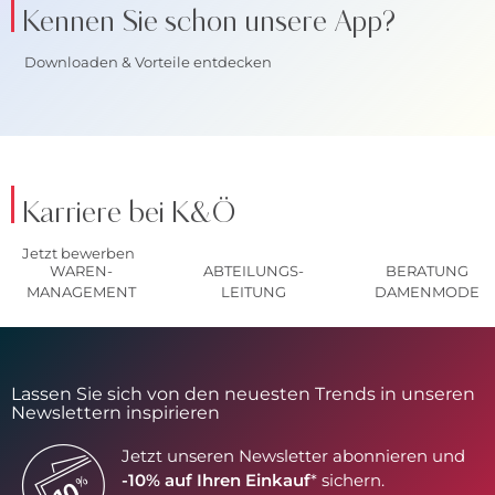
Kennen Sie schon unsere App?
Downloaden & Vorteile entdecken
Karriere bei K&Ö
Jetzt bewerben
WAREN-
ABTEILUNGS-
BERATUNG
MANAGEMENT
LEITUNG
DAMENMODE
Lassen Sie sich von den neuesten Trends in unseren
Newslettern inspirieren
Jetzt unseren Newsletter abonnieren und
-10% auf Ihren Einkauf
* sichern.