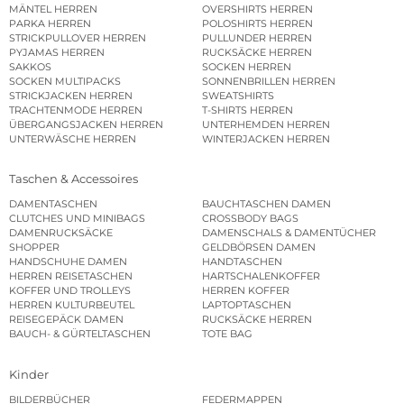
MÄNTEL HERREN
OVERSHIRTS HERREN
PARKA HERREN
POLOSHIRTS HERREN
STRICKPULLOVER HERREN
PULLUNDER HERREN
PYJAMAS HERREN
RUCKSÄCKE HERREN
SAKKOS
SOCKEN HERREN
SOCKEN MULTIPACKS
SONNENBRILLEN HERREN
STRICKJACKEN HERREN
SWEATSHIRTS
TRACHTENMODE HERREN
T-SHIRTS HERREN
ÜBERGANGSJACKEN HERREN
UNTERHEMDEN HERREN
UNTERWÄSCHE HERREN
WINTERJACKEN HERREN
Taschen & Accessoires
DAMENTASCHEN
BAUCHTASCHEN DAMEN
CLUTCHES UND MINIBAGS
CROSSBODY BAGS
DAMENRUCKSÄCKE
DAMENSCHALS & DAMENTÜCHER
SHOPPER
GELDBÖRSEN DAMEN
HANDSCHUHE DAMEN
HANDTASCHEN
HERREN REISETASCHEN
HARTSCHALENKOFFER
KOFFER UND TROLLEYS
HERREN KOFFER
HERREN KULTURBEUTEL
LAPTOPTASCHEN
REISEGEPÄCK DAMEN
RUCKSÄCKE HERREN
BAUCH- & GÜRTELTASCHEN
TOTE BAG
Kinder
BILDERBÜCHER
FEDERMAPPEN