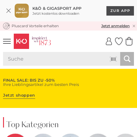
K&Ö & GIGASPORT APP
ZUR APP
Jetzt kostenlos downloaden
Pluscard Vorteile erhalten
KOSTENLOSER VERSAND* & RÜCKVERSAND
Jetzt anmelden
UNSERE APP
CLICK &
CLICK &
COLLECT
RESERVE
FINAL SALE: BIS ZU -50%
Ihre Lieblingsartikel zum besten Preis
Jetzt shoppen
Top Kategorien