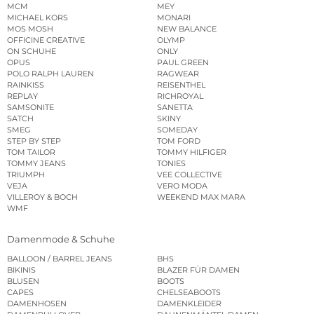
MCM
MEY
MICHAEL KORS
MONARI
MOS MOSH
NEW BALANCE
OFFICINE CREATIVE
OLYMP
ON SCHUHE
ONLY
OPUS
PAUL GREEN
POLO RALPH LAUREN
RAGWEAR
RAINKISS
REISENTHEL
REPLAY
RICHROYAL
SAMSONITE
SANETTA
SATCH
SKINY
SMEG
SOMEDAY
STEP BY STEP
TOM FORD
TOM TAILOR
TOMMY HILFIGER
TOMMY JEANS
TONIES
TRIUMPH
VEE COLLECTIVE
VEJA
VERO MODA
VILLEROY & BOCH
WEEKEND MAX MARA
WMF
Damenmode & Schuhe
BALLOON / BARREL JEANS
BHS
BIKINIS
BLAZER FÜR DAMEN
BLUSEN
BOOTS
CAPES
CHELSEABOOTS
DAMENHOSEN
DAMENKLEIDER