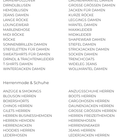
DAMENPULLOVER
DAUNENMÄNTEL DAMEN
DIRNDLBLUSEN
GROSSE GRÖSSEN DAMEN
HEMDBLUSEN
JACKEN FÜR DAMEN
JEANS DAMEN
KURZE RÖCKE
LANGE RÖCKE
LEGGINGS DAMEN
LOUNGEWEAR
MÄNTEL DAMEN
MARLENEHOSE
MAXIKLEIDER
MIDI RÖCKE
MIDIKLEIDER
RÖCKE
SHAPEWEAR DAMEN
SONNENBRILLEN DAMEN
STIEFEL DAMEN
STIEFELETTEN FÜR DAMEN
STRICKJACKEN DAMEN
SWEATSHIRTS FÜR DAMEN
SOCKEN DAMEN
DIRNDL & TRACHTENKLEIDER
TRENCHCOATS
T-SHIRTS DAMEN
WIDELEG JEANS
WINTERJACKEN DAMEN
WOLLMÄNTEL DAMEN
Herrenmode & Schuhe
ANZÜGE & SMOKINGS
ANZUGSSCHUHE HERREN
BLOUSON HERREN
BOOTS HERREN
BOXERSHORTS
CARGOHOSEN HERREN
CHINOS HERREN
DAUNENJACKEN HERREN
GILETS HERREN
GROSSE GRÖSSEN HERREN
HERREN BUSINESSHEMDEN
HERREN FREIZEITHEMDEN
HERREN HEMDEN
HERRENHOSEN
HERRENJACKEN
HERRENSNEAKER
HOODIES HERREN
JEANS HERREN
LEDERHOSEN
LEDERJACKEN HERREN