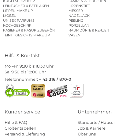
KUGELSCHREIBER
LAMPEN & LEUCHTEN
LEINTÜCHER & BETTLAKEN
LIPPENSTIFT
LIPPEN MAKE UP
MESSER
MÖBEL
NAGELLACK
UNISEX PARFUMS
PEELING
KOCHGESCHIRR
PORZELLAN
RASIERER & RASUR ZUBEHÖR
RAUMDÜFTE & KERZEN
TEINT | GESICHTS MAKE UP
VASEN
Hilfe & Kontakt
Mo.–Fr. 9:30 bis 18:30 Uhr
Sa. 9:30 bis 18:00 Uhr
Telefonnummer:
+ 43 316 / 870-0
Kundenservice
Unternehmen
Hilfe & FAQ
Standorte / Häuser
Größentabellen
Job & Karriere
Versand & Lieferung
Über uns