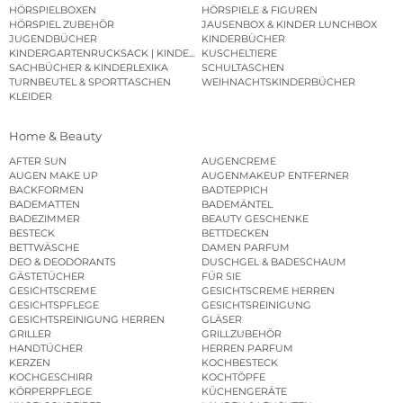
HÖRSPIELBOXEN
HÖRSPIELE & FIGUREN
HÖRSPIEL ZUBEHÖR
JAUSENBOX & KINDER LUNCHBOX
JUGENDBÜCHER
KINDERBÜCHER
KINDERGARTENRUCKSACK | KINDERGARTENBEUTEL
KUSCHELTIERE
SACHBÜCHER & KINDERLEXIKA
SCHULTASCHEN
TURNBEUTEL & SPORTTASCHEN
WEIHNACHTSKINDERBÜCHER
KLEIDER
Home & Beauty
AFTER SUN
AUGENCREME
AUGEN MAKE UP
AUGENMAKEUP ENTFERNER
BACKFORMEN
BADTEPPICH
BADEMATTEN
BADEMÄNTEL
BADEZIMMER
BEAUTY GESCHENKE
BESTECK
BETTDECKEN
BETTWÄSCHE
DAMEN PARFUM
DEO & DEODORANTS
DUSCHGEL & BADESCHAUM
GÄSTETÜCHER
FÜR SIE
GESICHTSCREME
GESICHTSCREME HERREN
GESICHTSPFLEGE
GESICHTSREINIGUNG
GESICHTSREINIGUNG HERREN
GLÄSER
GRILLER
GRILLZUBEHÖR
HANDTÜCHER
HERREN PARFUM
KERZEN
KOCHBESTECK
KOCHGESCHIRR
KOCHTÖPFE
KÖRPERPFLEGE
KÜCHENGERÄTE