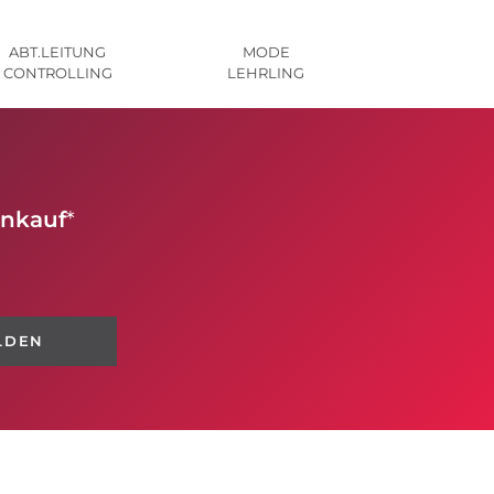
ABT.LEITUNG
MODE
CONTROLLING
LEHRLING
inkauf
*
LDEN