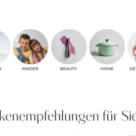
N
KINDER
BEAUTY
HOME
GE
enempfehlungen für Si