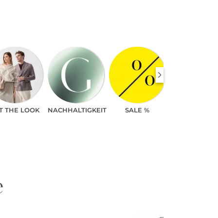
T THE LOOK
NACHHALTIGKEIT
SALE %
e