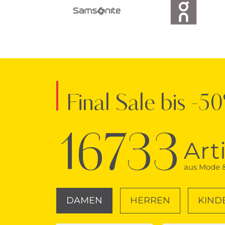
Final Sale bis -5
16733
Art
aus Mode &
DAMEN
HERREN
KIND