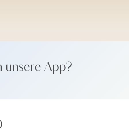
SANTORINI SOFT
n unsere App?
Ö