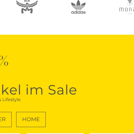
0%
ikel im Sale
 Lifestyle
ER
HOME