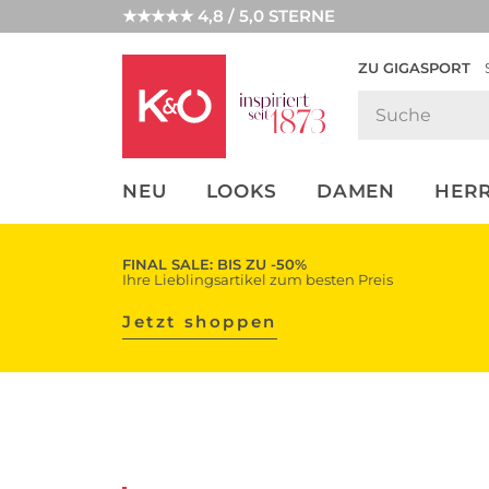
★★★★★ 4,8 / 5,0 STERNE
ZU GIGASPORT
FASHION-
UNSERE APP
CLICK &
CLICK &
TRENDS
COLLECT
RESERVE
NEU
LOOKS
DAMEN
HER
FINAL SALE: BIS ZU -50%
Ihre Lieblingsartikel zum besten Preis
Jetzt shoppen