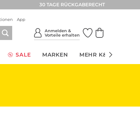
30 TAGE RÜCKGABERECHT
tionen
App
Anmelden &
Vorteile erhalten
SALE
MARKEN
MEHR K&Ö
NACH