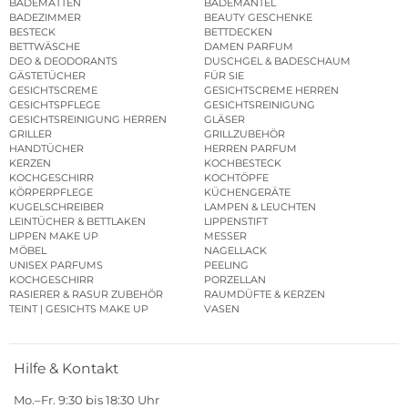
BADEMATTEN
BADEMÄNTEL
BADEZIMMER
BEAUTY GESCHENKE
BESTECK
BETTDECKEN
BETTWÄSCHE
DAMEN PARFUM
DEO & DEODORANTS
DUSCHGEL & BADESCHAUM
GÄSTETÜCHER
FÜR SIE
GESICHTSCREME
GESICHTSCREME HERREN
GESICHTSPFLEGE
GESICHTSREINIGUNG
GESICHTSREINIGUNG HERREN
GLÄSER
GRILLER
GRILLZUBEHÖR
HANDTÜCHER
HERREN PARFUM
KERZEN
KOCHBESTECK
KOCHGESCHIRR
KOCHTÖPFE
KÖRPERPFLEGE
KÜCHENGERÄTE
KUGELSCHREIBER
LAMPEN & LEUCHTEN
LEINTÜCHER & BETTLAKEN
LIPPENSTIFT
LIPPEN MAKE UP
MESSER
MÖBEL
NAGELLACK
UNISEX PARFUMS
PEELING
KOCHGESCHIRR
PORZELLAN
RASIERER & RASUR ZUBEHÖR
RAUMDÜFTE & KERZEN
TEINT | GESICHTS MAKE UP
VASEN
Hilfe & Kontakt
Mo.–Fr. 9:30 bis 18:30 Uhr