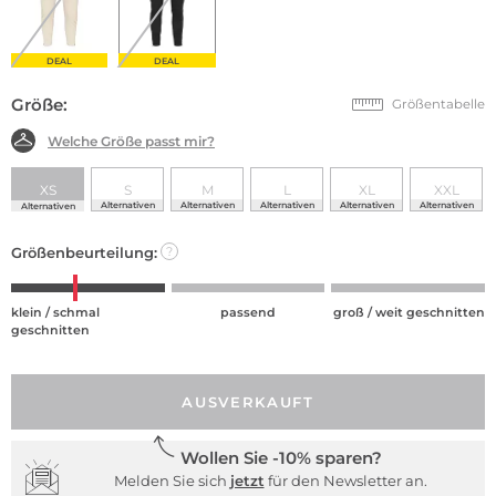
DEAL
DEAL
Größe:
Größentabelle
Welche Größe passt mir?
XS
S
M
L
XL
XXL
Alternativen
Alternativen
Alternativen
Alternativen
Alternativen
Alternativen
Größenbeurteilung:
?
klein / schmal
passend
groß / weit geschnitten
geschnitten
AUSVERKAUFT
Wollen Sie -10% sparen?
Melden Sie sich
jetzt
für den Newsletter an.