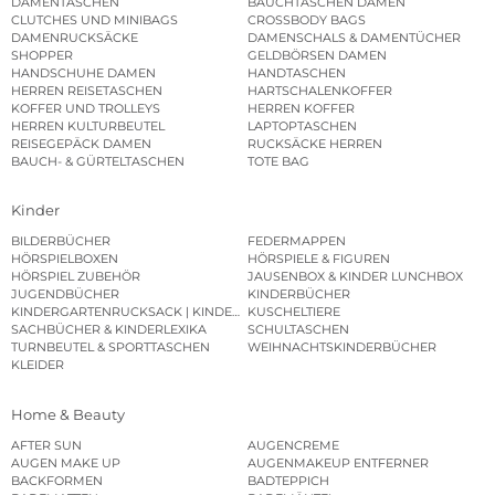
DAMENTASCHEN
BAUCHTASCHEN DAMEN
CLUTCHES UND MINIBAGS
CROSSBODY BAGS
DAMENRUCKSÄCKE
DAMENSCHALS & DAMENTÜCHER
SHOPPER
GELDBÖRSEN DAMEN
HANDSCHUHE DAMEN
HANDTASCHEN
HERREN REISETASCHEN
HARTSCHALENKOFFER
KOFFER UND TROLLEYS
HERREN KOFFER
HERREN KULTURBEUTEL
LAPTOPTASCHEN
REISEGEPÄCK DAMEN
RUCKSÄCKE HERREN
BAUCH- & GÜRTELTASCHEN
TOTE BAG
Kinder
BILDERBÜCHER
FEDERMAPPEN
HÖRSPIELBOXEN
HÖRSPIELE & FIGUREN
HÖRSPIEL ZUBEHÖR
JAUSENBOX & KINDER LUNCHBOX
JUGENDBÜCHER
KINDERBÜCHER
KINDERGARTENRUCKSACK | KINDERGARTENBEUTEL
KUSCHELTIERE
SACHBÜCHER & KINDERLEXIKA
SCHULTASCHEN
TURNBEUTEL & SPORTTASCHEN
WEIHNACHTSKINDERBÜCHER
KLEIDER
Home & Beauty
AFTER SUN
AUGENCREME
AUGEN MAKE UP
AUGENMAKEUP ENTFERNER
BACKFORMEN
BADTEPPICH