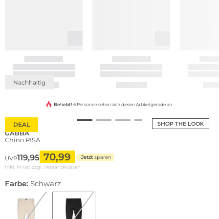
Nachhaltig
Beliebt!
6 Personen sehen sich diesen Artikel gerade an
SHOP THE LOOK
DEAL
GABBA
Chino PISA
70,99
119,95
Jetzt
sparen
UVP
inkl. Mwst zzgl.
Versandkosten
Farbe:
Schwarz