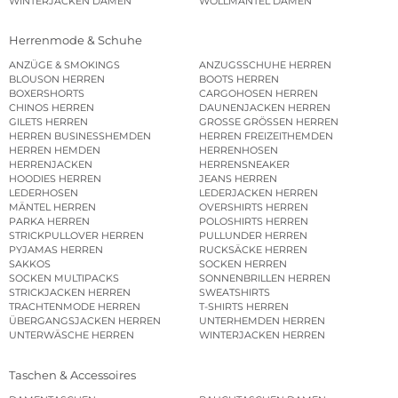
WINTERJACKEN DAMEN
WOLLMÄNTEL DAMEN
Herrenmode & Schuhe
ANZÜGE & SMOKINGS
ANZUGSSCHUHE HERREN
BLOUSON HERREN
BOOTS HERREN
BOXERSHORTS
CARGOHOSEN HERREN
CHINOS HERREN
DAUNENJACKEN HERREN
GILETS HERREN
GROSSE GRÖSSEN HERREN
HERREN BUSINESSHEMDEN
HERREN FREIZEITHEMDEN
HERREN HEMDEN
HERRENHOSEN
HERRENJACKEN
HERRENSNEAKER
HOODIES HERREN
JEANS HERREN
LEDERHOSEN
LEDERJACKEN HERREN
MÄNTEL HERREN
OVERSHIRTS HERREN
PARKA HERREN
POLOSHIRTS HERREN
STRICKPULLOVER HERREN
PULLUNDER HERREN
PYJAMAS HERREN
RUCKSÄCKE HERREN
SAKKOS
SOCKEN HERREN
SOCKEN MULTIPACKS
SONNENBRILLEN HERREN
STRICKJACKEN HERREN
SWEATSHIRTS
TRACHTENMODE HERREN
T-SHIRTS HERREN
ÜBERGANGSJACKEN HERREN
UNTERHEMDEN HERREN
UNTERWÄSCHE HERREN
WINTERJACKEN HERREN
Taschen & Accessoires