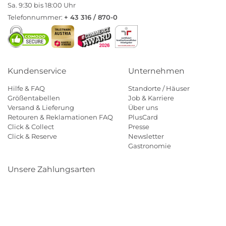
Sa. 9:30 bis 18:00 Uhr
Telefonnummer:
+ 43 316 / 870-0
Kundenservice
Unternehmen
Hilfe & FAQ
Standorte / Häuser
Größentabellen
Job & Karriere
Versand & Lieferung
Über uns
Retouren & Reklamationen FAQ
PlusCard
Click & Collect
Presse
Click & Reserve
Newsletter
Gastronomie
Unsere Zahlungsarten
Klarna
Paypal
Mastercard
Visa
Diners
Eps
Shop
Applepay
Amazon