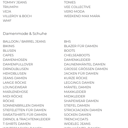
TOMMY JEANS
TONIES
TRIUMPH
VEE COLLECTIVE
VEJA
VERO MODA
VILLEROY & BOCH
WEEKEND MAX MARA
WMF
Damenmode & Schuhe
BALLOON / BARREL JEANS
BHS
BIKINIS
BLAZER FÜR DAMEN
BLUSEN
BOOTS
CAPES
CHELSEABOOTS
DAMENHOSEN
DAMENKLEIDER
DAMENPULLOVER
DAUNENMÄNTEL DAMEN
DIRNDLBLUSEN
GROSSE GRÖSSEN DAMEN
HEMDBLUSEN
JACKEN FÜR DAMEN
JEANS DAMEN
KURZE RÖCKE
LANGE RÖCKE
LEGGINGS DAMEN
LOUNGEWEAR
MÄNTEL DAMEN
MARLENEHOSE
MAXIKLEIDER
MIDI RÖCKE
MIDIKLEIDER
RÖCKE
SHAPEWEAR DAMEN
SONNENBRILLEN DAMEN
STIEFEL DAMEN
STIEFELETTEN FÜR DAMEN
STRICKJACKEN DAMEN
SWEATSHIRTS FÜR DAMEN
SOCKEN DAMEN
DIRNDL & TRACHTENKLEIDER
TRENCHCOATS
T-SHIRTS DAMEN
WIDELEG JEANS