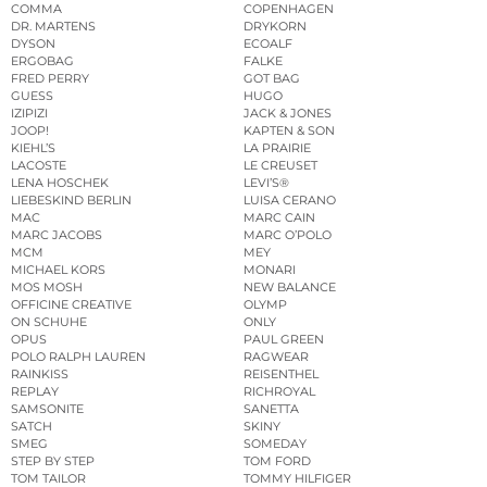
COMMA
COPENHAGEN
DR. MARTENS
DRYKORN
DYSON
ECOALF
ERGOBAG
FALKE
FRED PERRY
GOT BAG
GUESS
HUGO
IZIPIZI
JACK & JONES
JOOP!
KAPTEN & SON
KIEHL’S
LA PRAIRIE
LACOSTE
LE CREUSET
LENA HOSCHEK
LEVI’S®
LIEBESKIND BERLIN
LUISA CERANO
MAC
MARC CAIN
MARC JACOBS
MARC O’POLO
MCM
MEY
MICHAEL KORS
MONARI
MOS MOSH
NEW BALANCE
OFFICINE CREATIVE
OLYMP
ON SCHUHE
ONLY
OPUS
PAUL GREEN
POLO RALPH LAUREN
RAGWEAR
RAINKISS
REISENTHEL
REPLAY
RICHROYAL
SAMSONITE
SANETTA
SATCH
SKINY
SMEG
SOMEDAY
STEP BY STEP
TOM FORD
TOM TAILOR
TOMMY HILFIGER