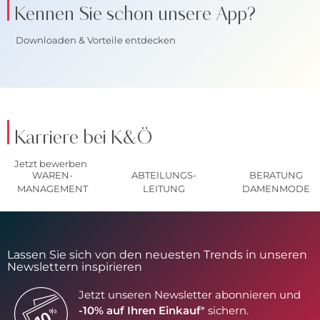
Kennen Sie schon unsere App?
Downloaden & Vorteile entdecken
Karriere bei K&Ö
Jetzt bewerben
WAREN-
ABTEILUNGS-
BERATUNG
MANAGEMENT
LEITUNG
DAMENMODE
Lassen Sie sich von den neuesten Trends in unseren
Newslettern inspirieren
Jetzt unseren Newsletter abonnieren und
-10% auf Ihren Einkauf
* sichern.