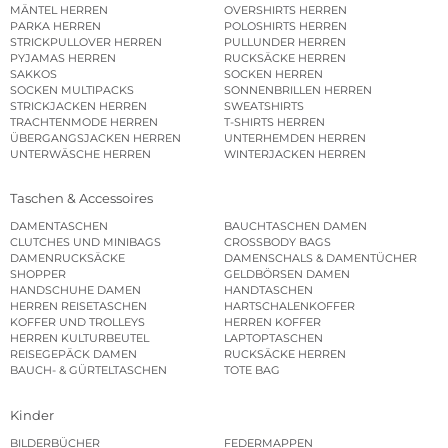
MÄNTEL HERREN
OVERSHIRTS HERREN
PARKA HERREN
POLOSHIRTS HERREN
STRICKPULLOVER HERREN
PULLUNDER HERREN
PYJAMAS HERREN
RUCKSÄCKE HERREN
SAKKOS
SOCKEN HERREN
SOCKEN MULTIPACKS
SONNENBRILLEN HERREN
STRICKJACKEN HERREN
SWEATSHIRTS
TRACHTENMODE HERREN
T-SHIRTS HERREN
ÜBERGANGSJACKEN HERREN
UNTERHEMDEN HERREN
UNTERWÄSCHE HERREN
WINTERJACKEN HERREN
Taschen & Accessoires
DAMENTASCHEN
BAUCHTASCHEN DAMEN
CLUTCHES UND MINIBAGS
CROSSBODY BAGS
DAMENRUCKSÄCKE
DAMENSCHALS & DAMENTÜCHER
SHOPPER
GELDBÖRSEN DAMEN
HANDSCHUHE DAMEN
HANDTASCHEN
HERREN REISETASCHEN
HARTSCHALENKOFFER
KOFFER UND TROLLEYS
HERREN KOFFER
HERREN KULTURBEUTEL
LAPTOPTASCHEN
REISEGEPÄCK DAMEN
RUCKSÄCKE HERREN
BAUCH- & GÜRTELTASCHEN
TOTE BAG
Kinder
BILDERBÜCHER
FEDERMAPPEN