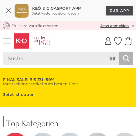
K&Ö & GIGASPORT APP
ZUR APP
Jetzt kostenlos downloaden
Pluscard Vorteile erhalten
KOSTENLOSER VERSAND* & RÜCKVERSAND
Jetzt anmelden
UNSERE APP
CLICK &
CLICK &
COLLECT
RESERVE
FINAL SALE: BIS ZU -50%
Ihre Lieblingsartikel zum besten Preis
Jetzt shoppen
Top Kategorien