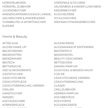
HÖRSPIELBOXEN
HÖRSPIELE & FIGUREN
HÖRSPIEL ZUBEHÖR
JAUSENBOX & KINDER LUNCHBOX
JUGENDBÜCHER
KINDERBÜCHER
KINDERGARTENRUCKSACK | KINDERGARTENBEUTEL
KUSCHELTIERE
SACHBÜCHER & KINDERLEXIKA
SCHULTASCHEN
TURNBEUTEL & SPORTTASCHEN
WEIHNACHTSKINDERBÜCHER
KLEIDER
Home & Beauty
AFTER SUN
AUGENCREME
AUGEN MAKE UP
AUGENMAKEUP ENTFERNER
BACKFORMEN
BADTEPPICH
BADEMATTEN
BADEMÄNTEL
BADEZIMMER
BEAUTY GESCHENKE
BESTECK
BETTDECKEN
BETTWÄSCHE
DAMEN PARFUM
DEO & DEODORANTS
DUSCHGEL & BADESCHAUM
GÄSTETÜCHER
FÜR SIE
GESICHTSCREME
GESICHTSCREME HERREN
GESICHTSPFLEGE
GESICHTSREINIGUNG
GESICHTSREINIGUNG HERREN
GLÄSER
GRILLER
GRILLZUBEHÖR
HANDTÜCHER
HERREN PARFUM
KERZEN
KOCHBESTECK
KOCHGESCHIRR
KOCHTÖPFE
KÖRPERPFLEGE
KÜCHENGERÄTE