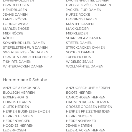
DAMENPULLOVER
DAUNENMÄNTEL DAMEN
DIRNDLBLUSEN
GROSSE GRÖSSEN DAMEN
HEMDBLUSEN
JACKEN FÜR DAMEN
JEANS DAMEN
KURZE RÖCKE
LANGE RÖCKE
LEGGINGS DAMEN
LOUNGEWEAR
MÄNTEL DAMEN
MARLENEHOSE
MAXIKLEIDER
MIDI RÖCKE
MIDIKLEIDER
RÖCKE
SHAPEWEAR DAMEN
SONNENBRILLEN DAMEN
STIEFEL DAMEN
STIEFELETTEN FÜR DAMEN
STRICKJACKEN DAMEN
SWEATSHIRTS FÜR DAMEN
SOCKEN DAMEN
DIRNDL & TRACHTENKLEIDER
TRENCHCOATS
T-SHIRTS DAMEN
WIDELEG JEANS
WINTERJACKEN DAMEN
WOLLMÄNTEL DAMEN
Herrenmode & Schuhe
ANZÜGE & SMOKINGS
ANZUGSSCHUHE HERREN
BLOUSON HERREN
BOOTS HERREN
BOXERSHORTS
CARGOHOSEN HERREN
CHINOS HERREN
DAUNENJACKEN HERREN
GILETS HERREN
GROSSE GRÖSSEN HERREN
HERREN BUSINESSHEMDEN
HERREN FREIZEITHEMDEN
HERREN HEMDEN
HERRENHOSEN
HERRENJACKEN
HERRENSNEAKER
HOODIES HERREN
JEANS HERREN
LEDERHOSEN
LEDERJACKEN HERREN