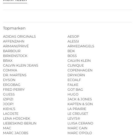
Topmarken
ADIDAS ORIGINALS
AESOP
AFFENZAHN
ALESSI
ARMANI/PRIVÉ
ARMEDANGELS
BARBOUR
BDK
BIRKENSTOCK
BOSS
BRAX
CALVIN KLEIN
CALVIN KLEIN JEANS
CLINIQUE
COMMA
COPENHAGEN
DR. MARTENS
DRYKORN
DYSON
ECOALF
ERGOBAG
FALKE
FRED PERRY
GOT BAG
GUESS
HUGO
IZIPIZI
JACK & JONES
JOOP!
KAPTEN & SON
KIEHL’S
LA PRAIRIE
LACOSTE
LE CREUSET
LENA HOSCHEK
LEVI’S®
LIEBESKIND BERLIN
LUISA CERANO
MAC
MARC CAIN
MARC JACOBS
MARC O’POLO