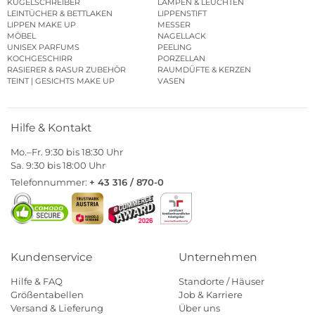
KUGELSCHREIBER
LAMPEN & LEUCHTEN
LEINTÜCHER & BETTLAKEN
LIPPENSTIFT
LIPPEN MAKE UP
MESSER
MÖBEL
NAGELLACK
UNISEX PARFUMS
PEELING
KOCHGESCHIRR
PORZELLAN
RASIERER & RASUR ZUBEHÖR
RAUMDÜFTE & KERZEN
TEINT | GESICHTS MAKE UP
VASEN
Hilfe & Kontakt
Mo.–Fr. 9:30 bis 18:30 Uhr
Sa. 9:30 bis 18:00 Uhr
Telefonnummer:
+ 43 316 / 870-0
Kundenservice
Unternehmen
Hilfe & FAQ
Standorte / Häuser
Größentabellen
Job & Karriere
Versand & Lieferung
Über uns