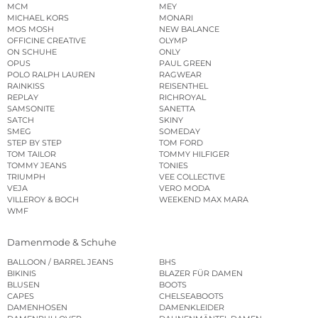
MCM
MEY
MICHAEL KORS
MONARI
MOS MOSH
NEW BALANCE
OFFICINE CREATIVE
OLYMP
ON SCHUHE
ONLY
OPUS
PAUL GREEN
POLO RALPH LAUREN
RAGWEAR
RAINKISS
REISENTHEL
REPLAY
RICHROYAL
SAMSONITE
SANETTA
SATCH
SKINY
SMEG
SOMEDAY
STEP BY STEP
TOM FORD
TOM TAILOR
TOMMY HILFIGER
TOMMY JEANS
TONIES
TRIUMPH
VEE COLLECTIVE
VEJA
VERO MODA
VILLEROY & BOCH
WEEKEND MAX MARA
WMF
Damenmode & Schuhe
BALLOON / BARREL JEANS
BHS
BIKINIS
BLAZER FÜR DAMEN
BLUSEN
BOOTS
CAPES
CHELSEABOOTS
DAMENHOSEN
DAMENKLEIDER